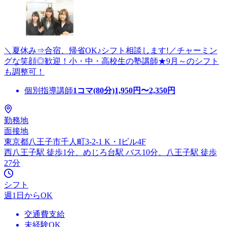
＼夏休み⇒合宿、帰省OK♪シフト相談します!／チャーミン
グな笑顔◎歓迎！小・中・高校生の塾講師★9月～のシフト
も調整可！
個別指導講師
1コマ(80分)
1,950
円〜
2,350
円
勤務地
面接地
東京都八王子市千人町3-2-1 K・Iビル4F
西八王子駅 徒歩1分、めじろ台駅 バス10分、八王子駅 徒歩
27分
シフト
週1日からOK
交通費支給
未経験OK