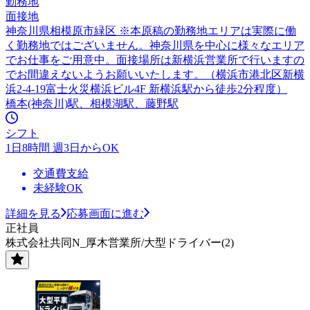
勤務地
面接地
神奈川県相模原市緑区 ※本原稿の勤務地エリアは実際に働
く勤務地ではございません。神奈川県を中心に様々なエリア
でお仕事をご用意中。面接場所は新横浜営業所で行いますの
でお間違えないようお願いいたします。（横浜市港北区新横
浜2-4-19富士火災横浜ビル4F 新横浜駅から徒歩2分程度）
橋本(神奈川)駅、相模湖駅、藤野駅
シフト
1日8時間 週3日からOK
交通費支給
未経験OK
詳細を見る
応募画面に進む
正社員
株式会社共同N_厚木営業所/大型ドライバー(2)