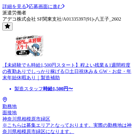
詳細を見る
応募画面に進む
派遣労働者
アデコ株式会社 SF関東支社/A01335397(91)-八王子_2602
【未経験でも時給1,500円スタート】程よい残業＆1週間程度
の夜勤ありでしっかり稼げる◎土日祝休み＆ GW・お盆・年
末年始休暇あり｜製造補助
製造スタッフ
時給
1,500
円〜
勤務地
面接地
神奈川県相模原市緑区
※こちらは募集エリアとなっております。実際の勤務地は神
奈川県相模原市緑区になります。