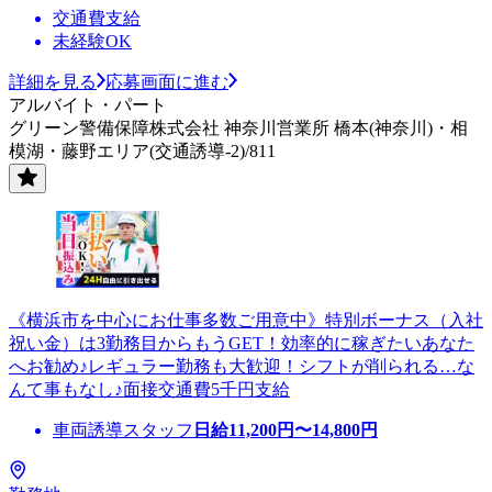
交通費支給
未経験OK
詳細を見る
応募画面に進む
アルバイト・パート
グリーン警備保障株式会社 神奈川営業所 橋本(神奈川)・相
模湖・藤野エリア(交通誘導-2)/811
《横浜市を中心にお仕事多数ご用意中》特別ボーナス（入社
祝い金）は3勤務目からもうGET！効率的に稼ぎたいあなた
へお勧め♪レギュラー勤務も大歓迎！シフトが削られる…な
んて事もなし♪面接交通費5千円支給
車両誘導スタッフ
日給
11,200
円〜
14,800
円