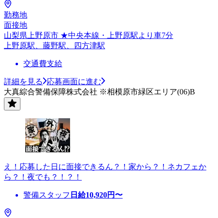
勤務地
面接地
山梨県上野原市 ★中央本線・上野原駅より車7分
上野原駅、藤野駅、四方津駅
交通費支給
詳細を見る
応募画面に進む
大真綜合警備保障株式会社 ※相模原市緑区エリア(06)B
え！応募した日に面接できるん？！家から？！ネカフェか
ら？！夜でも？！？！
警備スタッフ
日給
10,920
円〜