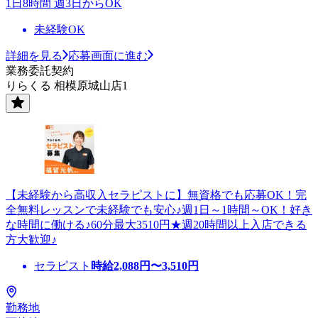
1日8時間 週3日からOK
未経験OK
詳細を見る
応募画面に進む
業務委託契約
りらくる 相模原城山店1
【未経験から高収入セラピストに】無資格でも応募OK！完
全無料レッスンで未経験でも安心♪週1日～1時間～OK！好き
な時間に働ける♪60分最大3510円★週20時間以上入店できる
方大歓迎♪
セラピスト
時給
2,088
円〜
3,510
円
勤務地