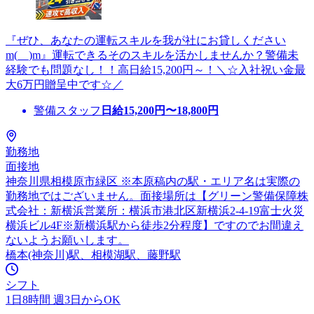
『ぜひ、あなたの運転スキルを我が社にお貸しください
m(__)m』運転できるそのスキルを活かしませんか？警備未
経験でも問題なし！！高日給15,200円～！＼☆入社祝い金最
大6万円贈呈中です☆／
警備スタッフ
日給
15,200
円〜
18,800
円
勤務地
面接地
神奈川県相模原市緑区 ※本原稿内の駅・エリア名は実際の
勤務地ではございません。面接場所は【グリーン警備保障株
式会社：新横浜営業所：横浜市港北区新横浜2-4-19富士火災
横浜ビル4F※新横浜駅から徒歩2分程度】ですのでお間違え
ないようお願いします。
橋本(神奈川)駅、相模湖駅、藤野駅
シフト
1日8時間 週3日からOK