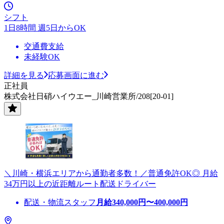
シフト
1日8時間 週5日からOK
交通費支給
未経験OK
詳細を見る
応募画面に進む
正社員
株式会社日硝ハイウエー_川崎営業所/208[20-01]
＼川崎・横浜エリアから通勤者多数！／普通免許OK◎ 月給
34万円以上の近距離ルート配送ドライバー
配送・物流スタッフ
月給
340,000
円〜
400,000
円