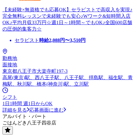
【未経験×無資格でも応募OK】セラピストで高収入を実現♪
完全無料レッスンで未経験でも安心♪Wワーク&短時間入店
OK♪平均月収33万円☆週1日～1時間～でもOK♪全国600店舗
の圧倒的集客力☆
セラピスト
時給
2,088
円〜
3,510
円
勤務地
面接地
東京都八王子市大楽寺町197-3
高尾(東京)駅、西八王子駅、八王子駅、拝島駅、福生駅、青
梅駅、秋川駅、橋本(神奈川)駅、立川駅
シフト
1日1時間 週1日からOK
詳細を見る
応募画面に進む
アルバイト・パート
ごはんどき八王子四谷店