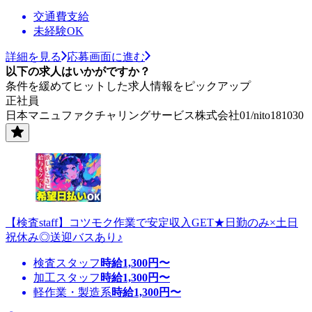
交通費支給
未経験OK
詳細を見る
応募画面に進む
以下の求人はいかがですか？
条件を緩めてヒットした求人情報をピックアップ
正社員
日本マニュファクチャリングサービス株式会社01/nito181030
【検査staff】コツモク作業で安定収入GET★日勤のみ×土日
祝休み◎送迎バスあり♪
検査スタッフ
時給
1,300
円〜
加工スタッフ
時給
1,300
円〜
軽作業・製造系
時給
1,300
円〜