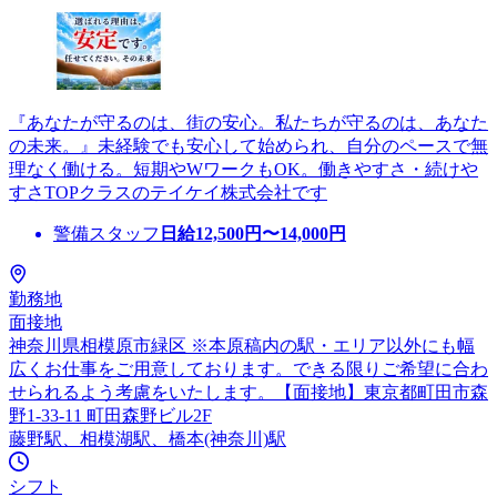
『あなたが守るのは、街の安心。私たちが守るのは、あなた
の未来。』未経験でも安心して始められ、自分のペースで無
理なく働ける。短期やWワークもOK。働きやすさ・続けや
すさTOPクラスのテイケイ株式会社です
警備スタッフ
日給
12,500
円〜
14,000
円
勤務地
面接地
神奈川県相模原市緑区 ※本原稿内の駅・エリア以外にも幅
広くお仕事をご用意しております。できる限りご希望に合わ
せられるよう考慮をいたします。【面接地】東京都町田市森
野1-33-11 町田森野ビル2F
藤野駅、相模湖駅、橋本(神奈川)駅
シフト