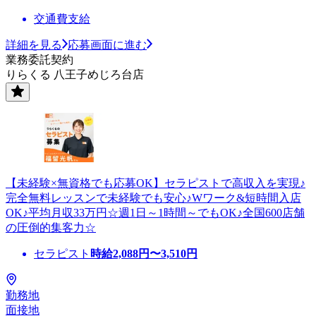
交通費支給
詳細を見る
応募画面に進む
業務委託契約
りらくる 八王子めじろ台店
【未経験×無資格でも応募OK】セラピストで高収入を実現♪
完全無料レッスンで未経験でも安心♪Wワーク&短時間入店
OK♪平均月収33万円☆週1日～1時間～でもOK♪全国600店舗
の圧倒的集客力☆
セラピスト
時給
2,088
円〜
3,510
円
勤務地
面接地