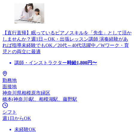
【直行直帰】眠っているピアノスキルを「先生」として活か
しませんか？週1日～OK・出張レッスン講師 演奏経験があ
れば指導未経験でもOK／20代～40代活躍中／Wワーク・育
児との両立に最適
講師・インストラクター
時給
1,800
円〜
勤務地
面接地
神奈川県相模原市緑区
橋本(神奈川)駅、相模湖駅、藤野駅
シフト
週1日からOK
未経験OK