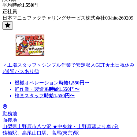
平均時給
1,550
円
正社員
日本マニュファクチャリングサービス株式会社03/nito260209
＜工場スタッフ＞シンプル作業で安定収入GET★土日祝休み
♪送迎バスあり◎
機械オペレーション
時給
1,550
円〜
軽作業・製造系
時給
1,550
円〜
検査スタッフ
時給
1,550
円〜
勤務地
面接地
山梨県上野原市八ツ沢 ★中央線・上野原駅より車7分
猿橋駅、高尾山口駅、高尾(東京)駅