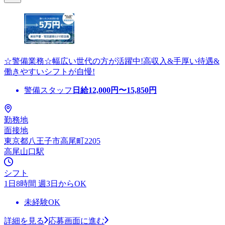
☆警備業務☆幅広い世代の方が活躍中!高収入&手厚い待遇&
働きやすいシフトが自慢!
警備スタッフ
日給
12,000
円〜
15,850
円
勤務地
面接地
東京都八王子市高尾町2205
高尾山口駅
シフト
1日8時間 週3日からOK
未経験OK
詳細を見る
応募画面に進む