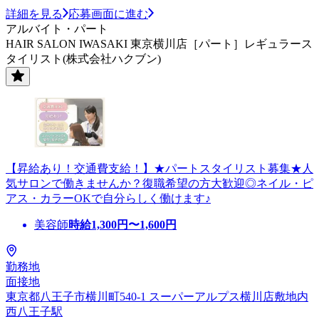
詳細を見る
応募画面に進む
アルバイト・パート
HAIR SALON IWASAKI 東京横川店［パート］レギュラース
タイリスト(株式会社ハクブン)
【昇給あり！交通費支給！】★パートスタイリスト募集★人
気サロンで働きませんか？復職希望の方大歓迎◎ネイル・ピ
アス・カラーOKで自分らしく働けます♪
美容師
時給
1,300
円〜
1,600
円
勤務地
面接地
東京都八王子市横川町540-1 スーパーアルプス横川店敷地内
西八王子駅