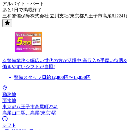
アルバイト・パート
あと1日で掲載終了
三和警備保障株式会社 立川支社(東京都八王子市高尾町2241)
☆警備業務☆幅広い世代の方が活躍中!高収入&手厚い待遇&
働きやすいシフトが自慢!
警備スタッフ
日給
12,000
円〜
15,850
円
勤務地
面接地
東京都八王子市高尾町2241
高尾山口駅、高尾(東京)駅
シフト