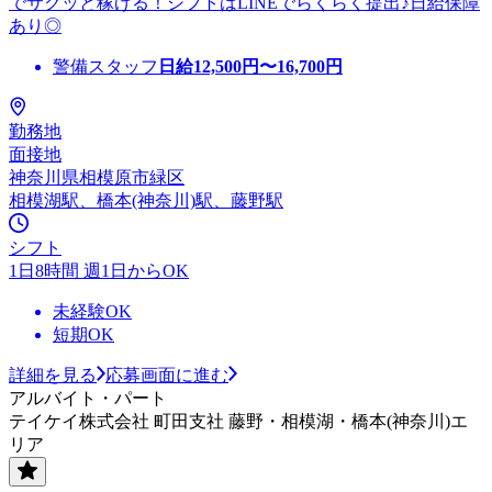
でサクッと稼げる！シフトはLINEでらくらく提出♪日給保障
あり◎
警備スタッフ
日給
12,500
円〜
16,700
円
勤務地
面接地
神奈川県相模原市緑区
相模湖駅、橋本(神奈川)駅、藤野駅
シフト
1日8時間 週1日からOK
未経験OK
短期OK
詳細を見る
応募画面に進む
アルバイト・パート
テイケイ株式会社 町田支社 藤野・相模湖・橋本(神奈川)エ
リア