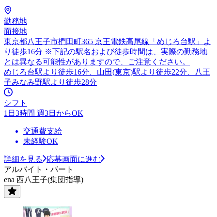
勤務地
面接地
東京都八王子市椚田町365 京王電鉄高尾線「めじろ台駅」よ
り徒歩16分 ※下記の駅名および徒歩時間は、実際の勤務地
とは異なる可能性がありますので、ご注意ください。
めじろ台駅より徒歩16分、山田(東京)駅より徒歩22分、八王
子みなみ野駅より徒歩28分
シフト
1日3時間 週3日からOK
交通費支給
未経験OK
詳細を見る
応募画面に進む
アルバイト・パート
ena 西八王子(集団指導)