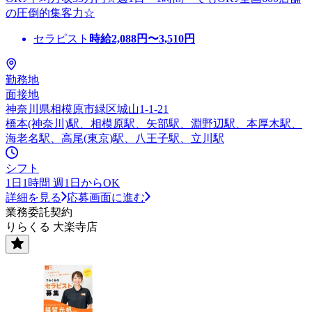
の圧倒的集客力☆
セラピスト
時給
2,088
円〜
3,510
円
勤務地
面接地
神奈川県相模原市緑区城山1-1-21
橋本(神奈川)駅、相模原駅、矢部駅、淵野辺駅、本厚木駅、
海老名駅、高尾(東京)駅、八王子駅、立川駅
シフト
1日1時間 週1日からOK
詳細を見る
応募画面に進む
業務委託契約
りらくる 大楽寺店