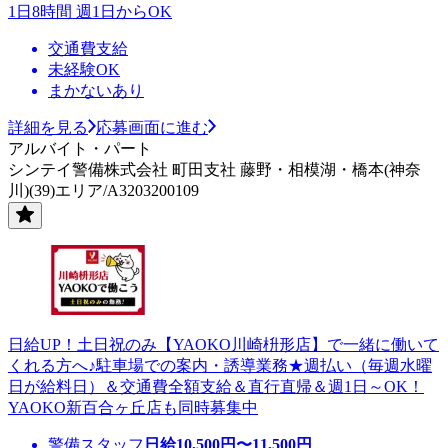
1日8時間 週1日からOK
交通費支給
未経験OK
まかないあり
詳細を見る
応募画面に進む
アルバイト・パート
シンテイ警備株式会社 町田支社 藤野・相模湖・橋本(神奈
川)(39)エリア/A3203200109
日給UP！土日祝のみ【YAOKO川崎枡形店】で一緒に働いて
くれる方へ♪駐車場での案内・誘導業務★週払い（毎週水曜
日が給料日）＆交通費全額支給＆直行直帰＆週1日～OK！
YAOKO新百合ヶ丘店も同時募集中
警備スタッフ
日給
10,500
円〜
11,500
円