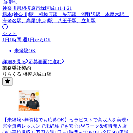
面接地
神奈川県相模原市緑区城山1-1-21
橋本(神奈川)駅、相模原駅、矢部駅、淵野辺駅、本厚木駅、
海老名駅、高尾(東京)駅、八王子駅、立川駅
シフト
1日1時間 週1日からOK
未経験OK
詳細を見る
応募画面に進む
業務委託契約
りらくる 相模原城山店
【未経験×無資格でも応募OK】セラピストで高収入を実現♪
完全無料レッスンで未経験でも安心♪Wワーク&短時間入店
OK♪平均月収33万円☆週1日～1時間～でもOK♪全国600店舗