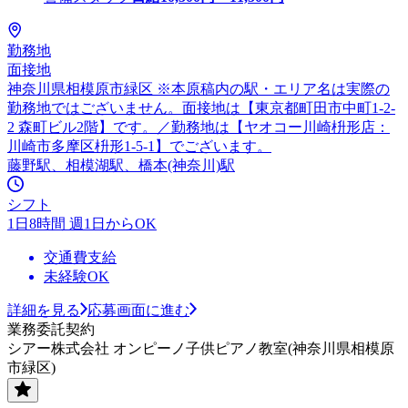
勤務地
面接地
神奈川県相模原市緑区 ※本原稿内の駅・エリア名は実際の
勤務地ではございません。面接地は【東京都町田市中町1-2-
2 森町ビル2階】です。／勤務地は【ヤオコー川崎枡形店：
川崎市多摩区枡形1-5-1】でございます。
藤野駅、相模湖駅、橋本(神奈川)駅
シフト
1日8時間 週1日からOK
交通費支給
未経験OK
詳細を見る
応募画面に進む
業務委託契約
シアー株式会社 オンピーノ子供ピアノ教室(神奈川県相模原
市緑区)