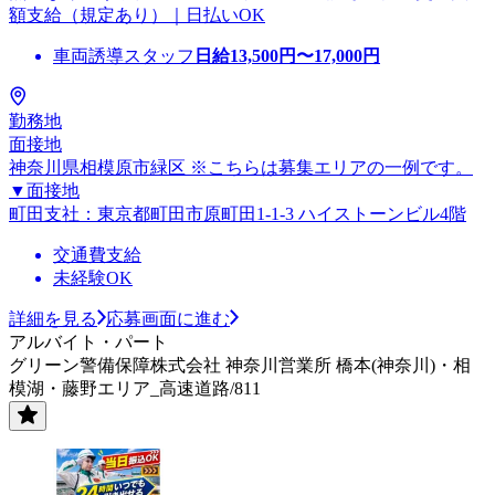
額支給（規定あり）｜日払いOK
車両誘導スタッフ
日給
13,500
円〜
17,000
円
勤務地
面接地
神奈川県相模原市緑区 ※こちらは募集エリアの一例です。
▼面接地
町田支社：東京都町田市原町田1-1-3 ハイストーンビル4階
交通費支給
未経験OK
詳細を見る
応募画面に進む
アルバイト・パート
グリーン警備保障株式会社 神奈川営業所 橋本(神奈川)・相
模湖・藤野エリア_高速道路/811