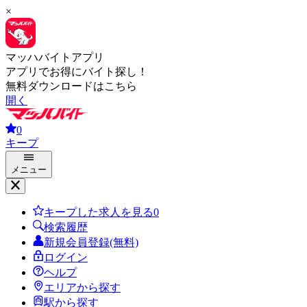
×
マッハバイトアプリ
アプリでお得にバイト探し！
無料ダウンロードはこちら
開く
0
キープ
メニュー
キープした求人を見る
0
検索履歴
新規会員登録(無料)
ログイン
ヘルプ
エリアから探す
駅から探す