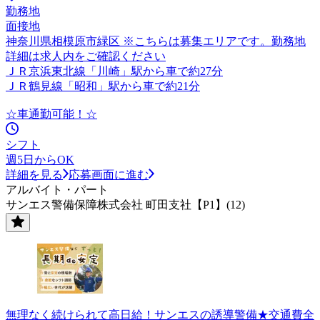
勤務地
面接地
神奈川県相模原市緑区 ※こちらは募集エリアです。勤務地
詳細は求人内をご確認ください
ＪＲ京浜東北線「川崎」駅から車で約27分
ＪＲ鶴見線「昭和」駅から車で約21分
☆車通勤可能！☆
シフト
週5日からOK
詳細を見る
応募画面に進む
アルバイト・パート
サンエス警備保障株式会社 町田支社【P1】(12)
無理なく続けられて高日給！サンエスの誘導警備★交通費全