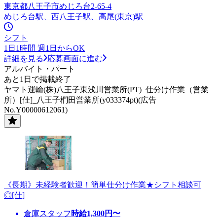
東京都八王子市めじろ台2-65-4
めじろ台駅、西八王子駅、高尾(東京)駅
シフト
1日1時間 週1日からOK
詳細を見る
応募画面に進む
アルバイト・パート
あと1日で掲載終了
ヤマト運輸(株)八王子東浅川営業所(PT)_仕分け作業（営業
所）[仕]_八王子椚田営業所(y033374pt)(広告
No.Y00000612061)
《長期》未経験者歓迎！簡単仕分け作業★シフト相談可
◎[仕]
倉庫スタッフ
時給
1,300
円〜