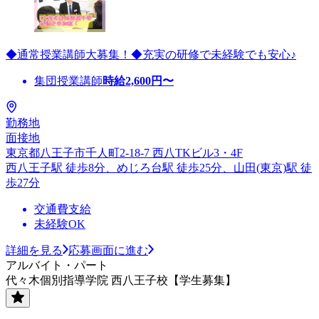
◆通常授業講師大募集！◆充実の研修で未経験でも安心♪
集団授業講師
時給
2,600
円〜
勤務地
面接地
東京都八王子市千人町2-18-7 西八TKビル3・4F
西八王子駅 徒歩8分、めじろ台駅 徒歩25分、山田(東京)駅 徒
歩27分
交通費支給
未経験OK
詳細を見る
応募画面に進む
アルバイト・パート
代々木個別指導学院 西八王子校【学生募集】