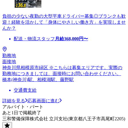
負担の少ない夜勤の大型平車ドライバー募集◎ブランクも歓
迎！経験を活かして「身体にやさしい働き方」を実現しませ
んか？
配送・物流スタッフ
月給
368,000
円〜
勤務地
面接地
神奈川県相模原市緑区 ※こちらは募集エリアです。実際の
勤務地につきましては、面接時にお問い合わせください。
橋本(神奈川)駅、相模湖駅、藤野駅
交通費支給
詳細を見る
応募画面に進む
アルバイト・パート
あと1日で掲載終了
三和警備保障株式会社 立川支社(東京都八王子市高尾町2205)