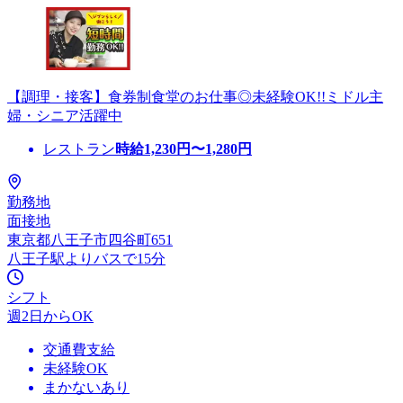
【調理・接客】食券制食堂のお仕事◎未経験OK!!ミドル主
婦・シニア活躍中
レストラン
時給
1,230
円〜
1,280
円
勤務地
面接地
東京都八王子市四谷町651
八王子駅よりバスで15分
シフト
週2日からOK
交通費支給
未経験OK
まかないあり