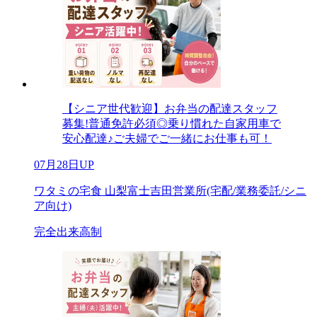
【シニア世代歓迎】お弁当の配達スタッフ
募集!普通免許必須◎乗り慣れた自家用車で
安心配達♪ご夫婦でご一緒にお仕事も可！
07月28日UP
ワタミの宅食 山梨富士吉田営業所(宅配/業務委託/シニ
ア向け)
完全出来高制