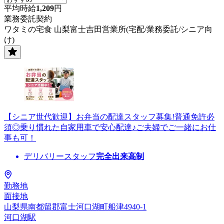
平均時給
1,209
円
業務委託契約
ワタミの宅食 山梨富士吉田営業所(宅配/業務委託/シニア向
け)
【シニア世代歓迎】お弁当の配達スタッフ募集!普通免許必
須◎乗り慣れた自家用車で安心配達♪ご夫婦でご一緒にお仕
事も可！
デリバリースタッフ
完全出来高制
勤務地
面接地
山梨県南都留郡富士河口湖町船津4940-1
河口湖駅