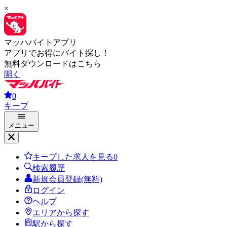
×
マッハバイトアプリ
アプリでお得にバイト探し！
無料ダウンロードはこちら
開く
0
キープ
メニュー
キープした求人を見る
0
検索履歴
新規会員登録(無料)
ログイン
ヘルプ
エリアから探す
駅から探す