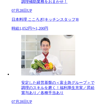
調理補助業務をおまかせ！
07月28日UP
日本料理 こころぎ[キッチンスタッフ]8
時給1,052円〜1,200円
安定した経営基盤の＜富士急グループ＞で
調理のスキルを磨く！福利厚生充実／昇給
賞与あり／各種手当あり
07月28日UP