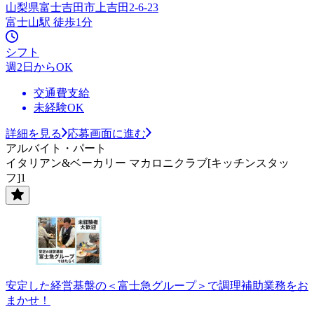
山梨県富士吉田市上吉田2-6-23
富士山駅 徒歩1分
シフト
週2日からOK
交通費支給
未経験OK
詳細を見る
応募画面に進む
アルバイト・パート
イタリアン&ベーカリー マカロニクラブ[キッチンスタッ
フ]1
安定した経営基盤の＜富士急グループ＞で調理補助業務をお
まかせ！