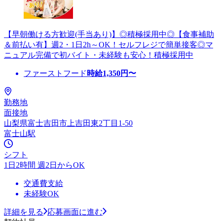
【早朝働ける方歓迎(手当あり)】◎積極採用中◎【食事補助
＆前払い有】週2・1日2h～OK！セルフレジで簡単接客◎マ
ニュアル完備で初バイト・未経験も安心！積極採用中
ファーストフード
時給
1,350
円〜
勤務地
面接地
山梨県富士吉田市上吉田東2丁目1-50
富士山駅
シフト
1日2時間 週2日からOK
交通費支給
未経験OK
詳細を見る
応募画面に進む