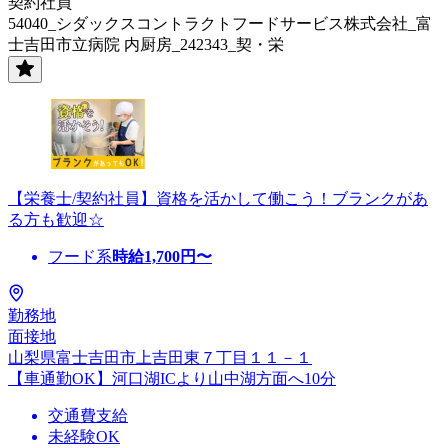
契約社員
54040_シダックスコントラクトフードサービス株式会社_富
士吉田市立病院 内厨房_242343_契・栄
【栄養士/契約社員】資格を活かして働こう！ブランクがあ
る方も歓迎☆
フード系
時給
1,700
円〜
勤務地
面接地
山梨県富士吉田市上吉田東７丁目１１－１
【車通勤OK】河口湖ICより山中湖方面へ10分
交通費支給
未経験OK