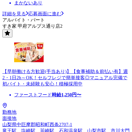
まかないあり
詳細を見る
応募画面に進む
アルバイト・パート
すき家 甲府アルプス通り店2
【早朝働ける方歓迎(手当あり)】【食事補助＆前払い有】週
2・1日2h～OK！セルフレジで簡単接客◎マニュアル完備で
初バイト・未経験も安心！積極採用中
ファーストフード
時給
1,250
円〜
勤務地
面接地
山梨県中巨摩郡昭和町西条2707-1
竜王駅、塩崎駅、韮崎駅、石和温泉駅、山梨市駅、市川大門