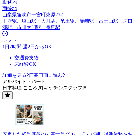
勤務地
面接地
山梨県笛吹市一宮町東原25-1
甲府駅、塩山駅、大月駅、竜王駅、韮崎駅、富士山駅、河口
湖駅、市川大門駅、身延駅
シフト
1日2時間 週2日からOK
交通費支給
未経験OK
詳細を見る
応募画面に進む
アルバイト・パート
日本料理 こころぎ[キッチンスタッフ]8
安定した経営基盤の＜富士急グループ＞で調理補助業務をお