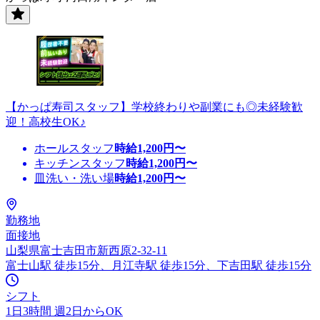
【かっぱ寿司スタッフ】学校終わりや副業にも◎未経験歓
迎！高校生OK♪
ホールスタッフ
時給
1,200
円〜
キッチンスタッフ
時給
1,200
円〜
皿洗い・洗い場
時給
1,200
円〜
勤務地
面接地
山梨県富士吉田市新西原2-32-11
富士山駅 徒歩15分、月江寺駅 徒歩15分、下吉田駅 徒歩15分
シフト
1日3時間 週2日からOK