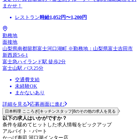
まかせ！
レストラン
時給
1,052
円〜
1,200
円
勤務地
面接地
山梨県南都留郡富士河口湖町 ※勤務地：山梨県富士吉田市
新西原5-6-1
富士急ハイランド駅 徒歩2分
富士山駅 バス25分
交通費支給
未経験OK
まかないあり
詳細を見る
応募画面に進む
日本料理 こころぎ[キッチンスタッフ]8のその他の求人を見る
以下の求人はいかがですか？
条件を緩めてヒットした求人情報をピックアップ
アルバイト・パート
かっぱ寿司 河口湖インター店