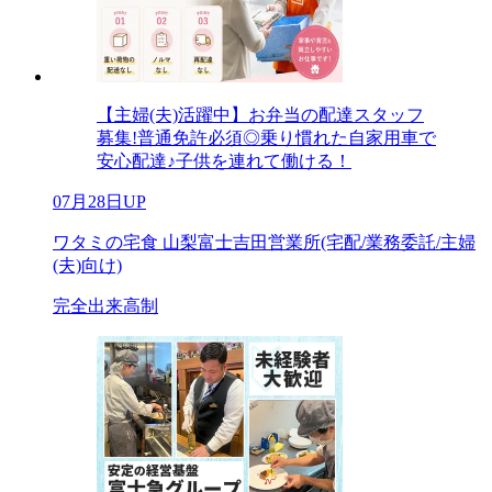
【主婦(夫)活躍中】お弁当の配達スタッフ
募集!普通免許必須◎乗り慣れた自家用車で
安心配達♪子供を連れて働ける！
07月28日UP
ワタミの宅食 山梨富士吉田営業所(宅配/業務委託/主婦
(夫)向け)
完全出来高制