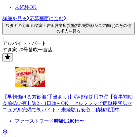
未経験OK
詳細を見る
応募画面に進む
ワタミの宅食 山梨富士吉田営業所(宅配/業務委託/シニア向け)のその他
の求人を見る
アルバイト・パート
すき家 20号笛吹一宮店
【早朝働ける方歓迎(手当あり)】◎積極採用中◎【食事補助
＆前払い有】週2・1日2h～OK！セルフレジで簡単接客◎マ
ニュアル完備で初バイト・未経験も安心！積極採用中
ファーストフード
時給
1,200
円〜