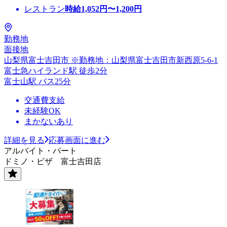
レストラン
時給
1,052
円〜
1,200
円
勤務地
面接地
山梨県富士吉田市 ※勤務地：山梨県富士吉田市新西原5-6-1
富士急ハイランド駅 徒歩2分
富士山駅 バス25分
交通費支給
未経験OK
まかないあり
詳細を見る
応募画面に進む
アルバイト・パート
ドミノ・ピザ 富士吉田店