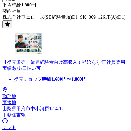
平均時給
1,800
円
契約社員
株式会社フェローズ(SB経験量販)D1_SK_869_1261T(A)(D1)
【携帯販売】業界経験者向け高収入！昇給あり/正社員登用
実績あり/日払い可
携帯ショップ
時給
1,600
円〜
1,800
円
勤務地
面接地
山梨県甲府市中小河原1-14-12
甲斐住吉駅
シフト