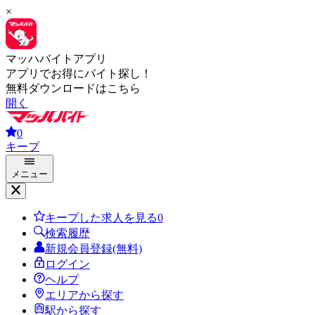
×
マッハバイトアプリ
アプリでお得にバイト探し！
無料ダウンロードはこちら
開く
0
キープ
メニュー
キープした求人を見る
0
検索履歴
新規会員登録(無料)
ログイン
ヘルプ
エリアから探す
駅から探す