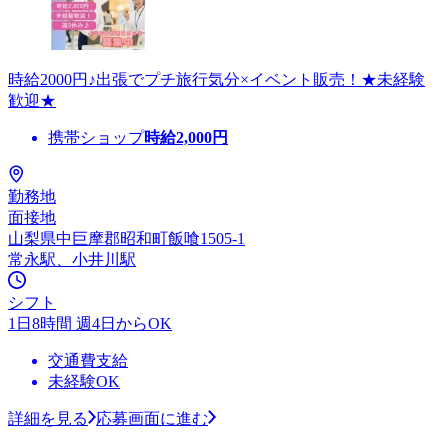
時給2000円♪出張でプチ旅行気分×イベント販売！★未経験
歓迎★
携帯ショップ
時給
2,000
円
勤務地
面接地
山梨県中巨摩郡昭和町飯喰1505-1
常永駅、小井川駅
シフト
1日8時間 週4日からOK
交通費支給
未経験OK
詳細を見る
応募画面に進む