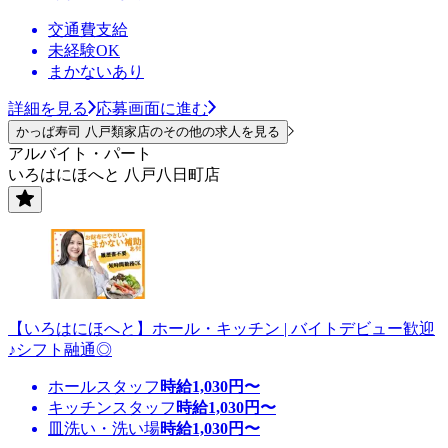
交通費支給
未経験OK
まかないあり
詳細を見る
応募画面に進む
かっぱ寿司 八戸類家店のその他の求人を見る
アルバイト・パート
いろはにほへと 八戸八日町店
【いろはにほへと】ホール・キッチン | バイトデビュー歓迎
♪シフト融通◎
ホールスタッフ
時給
1,030
円〜
キッチンスタッフ
時給
1,030
円〜
皿洗い・洗い場
時給
1,030
円〜