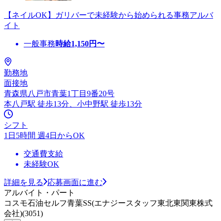
【ネイルOK】ガリバーで未経験から始められる事務アルバ
イト
一般事務
時給
1,150
円〜
勤務地
面接地
青森県八戸市青葉1丁目9番20号
本八戸駅 徒歩13分、小中野駅 徒歩13分
シフト
1日5時間 週4日からOK
交通費支給
未経験OK
詳細を見る
応募画面に進む
アルバイト・パート
コスモ石油セルフ青葉SS(エナジースタッフ東北東関東株式
会社)(3051)