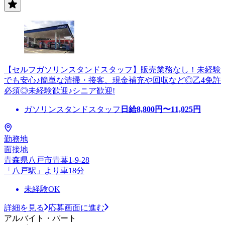
【セルフガソリンスタンドスタッフ】販売業務なし！未経験
でも安心♪簡単な清掃・接客、現金補充や回収など◎乙4免許
必須◎未経験歓迎♪シニア歓迎!
ガソリンスタンドスタッフ
日給
8,800
円〜
11,025
円
勤務地
面接地
青森県八戸市青葉1-9-28
「八戸駅」より車18分
未経験OK
詳細を見る
応募画面に進む
アルバイト・パート