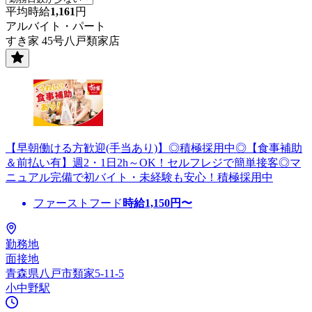
平均時給
1,161
円
アルバイト・パート
すき家 45号八戸類家店
【早朝働ける方歓迎(手当あり)】◎積極採用中◎【食事補助
＆前払い有】週2・1日2h～OK！セルフレジで簡単接客◎マ
ニュアル完備で初バイト・未経験も安心！積極採用中
ファーストフード
時給
1,150
円〜
勤務地
面接地
青森県八戸市類家5-11-5
小中野駅