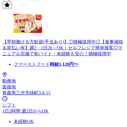
【早朝働ける方歓迎(手当あり)】◎積極採用中◎【食事補助
＆前払い有】週2・1日2h～OK！セルフレジで簡単接客◎マ
ニュアル完備で初バイト・未経験も安心！積極採用中
ファーストフード
時給
1,120
円〜
勤務地
面接地
青森県三沢市緑町3-8-15
シフト
1日2時間 週2日からOK
未経験OK