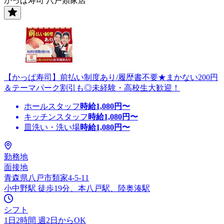
かっぱ寿司 八戸類家店
【かっぱ寿司】前払い制度あり/履歴書不要★まかない200円
＆テーマパーク割引も◎未経験・高校生大歓迎！
ホールスタッフ
時給
1,080
円〜
キッチンスタッフ
時給
1,080
円〜
皿洗い・洗い場
時給
1,080
円〜
勤務地
面接地
青森県八戸市類家4-5-11
小中野駅 徒歩19分、本八戸駅、陸奥湊駅
シフト
1日2時間 週2日からOK