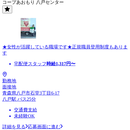
コープあおもり 八戸センター
★女性が活躍している職場です★正規職員登用制度もありま
す
宅配便スタッフ
時給
1,317
円〜
勤務地
面接地
青森県八戸市石堂3丁目6-17
八戸駅 バス25分
交通費支給
未経験OK
詳細を見る
応募画面に進む