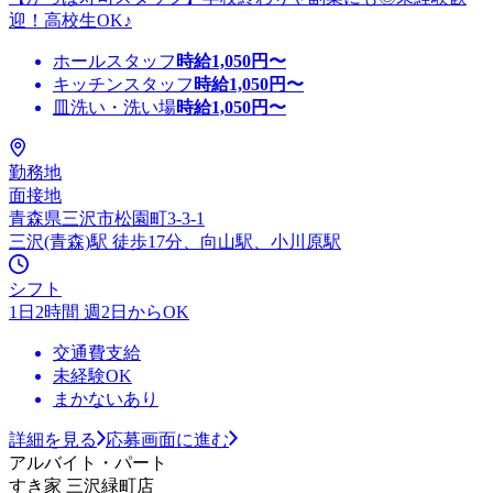
迎！高校生OK♪
ホールスタッフ
時給
1,050
円〜
キッチンスタッフ
時給
1,050
円〜
皿洗い・洗い場
時給
1,050
円〜
勤務地
面接地
青森県三沢市松園町3-3-1
三沢(青森)駅 徒歩17分、向山駅、小川原駅
シフト
1日2時間 週2日からOK
交通費支給
未経験OK
まかないあり
詳細を見る
応募画面に進む
アルバイト・パート
すき家 三沢緑町店