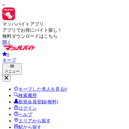
×
マッハバイトアプリ
アプリでお得にバイト探し！
無料ダウンロードはこちら
開く
0
キープ
メニュー
キープした求人を見る
0
検索履歴
新規会員登録(無料)
ログイン
ヘルプ
エリアから探す
駅から探す