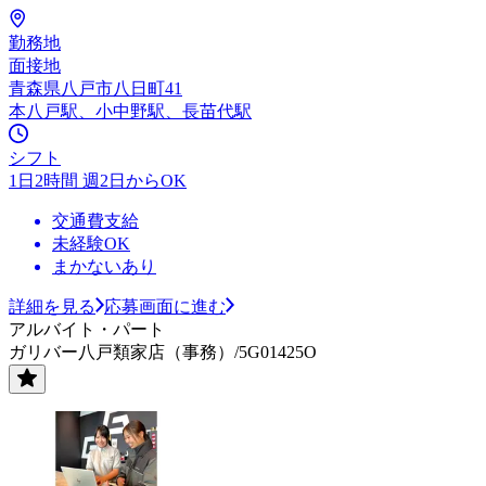
勤務地
面接地
青森県八戸市八日町41
本八戸駅、小中野駅、長苗代駅
シフト
1日2時間 週2日からOK
交通費支給
未経験OK
まかないあり
詳細を見る
応募画面に進む
アルバイト・パート
ガリバー八戸類家店（事務）/5G01425O