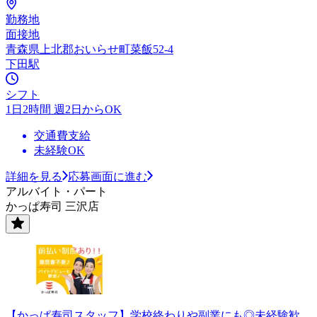
勤務地
面接地
青森県上北郡おいらせ町菜飯52-4
下田駅
シフト
1日2時間 週2日からOK
交通費支給
未経験OK
詳細を見る
応募画面に進む
アルバイト・パート
かっぱ寿司 三沢店
【かっぱ寿司スタッフ】学校終わりや副業にも◎未経験歓