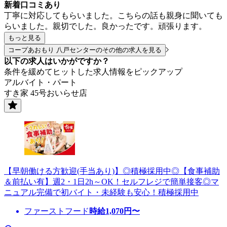
新着口コミあり
丁寧に対応してもらいました。こちらの話も親身に聞いても
らいました。親切でした。良かったです。頑張ります。
もっと見る
コープあおもり 八戸センターのその他の求人を見る
以下の求人はいかがですか？
条件を緩めてヒットした求人情報をピックアップ
アルバイト・パート
すき家 45号おいらせ店
【早朝働ける方歓迎(手当あり)】◎積極採用中◎【食事補助
＆前払い有】週2・1日2h～OK！セルフレジで簡単接客◎マ
ニュアル完備で初バイト・未経験も安心！積極採用中
ファーストフード
時給
1,070
円〜