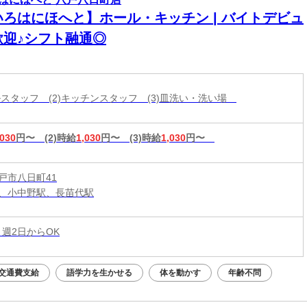
いろはにほへと】ホール・キッチン | バイトデビュ
歓迎♪シフト融通◎
ールスタッフ (2)キッチンスタッフ (3)皿洗い・洗い場
,030
円〜
(2)時給
1,030
円〜
(3)時給
1,030
円〜
戸市八日町41
、小中野駅、長苗代駅
 週2日からOK
交通費支給
語学力を生かせる
体を動かす
年齢不問