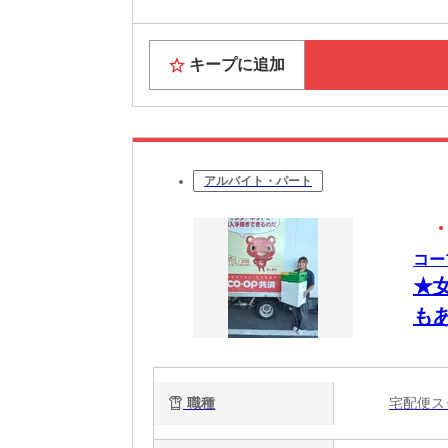
キープに追加
アルバイト・パート
コー
★
も
職種
宅配便