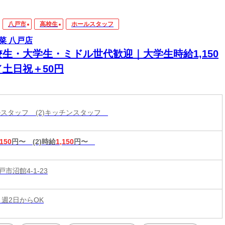
八戸市
高校生
ホールスタッフ
菜 八戸店
校生・大学生・ミドル世代歓迎｜大学生時給1,150
／土日祝＋50円
ールスタッフ (2)キッチンスタッフ
,150
円〜
(2)時給
1,150
円〜
市沼館4-1-23
 週2日からOK