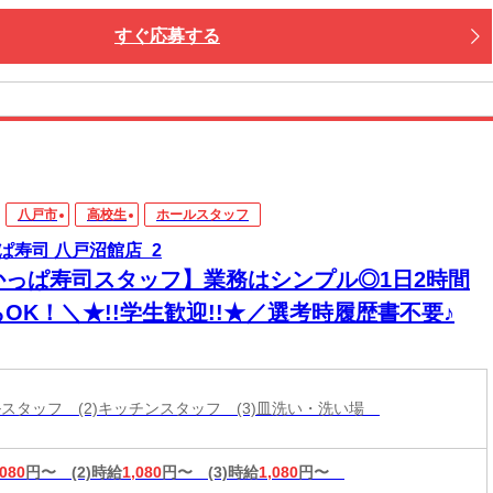
すぐ応募する
八戸市
高校生
ホールスタッフ
ぱ寿司 八戸沼館店_2
かっぱ寿司スタッフ】業務はシンプル◎1日2時間
OK！＼★!!学生歓迎!!★／選考時履歴書不要♪
ールスタッフ (2)キッチンスタッフ (3)皿洗い・洗い場
,080
円〜
(2)時給
1,080
円〜
(3)時給
1,080
円〜