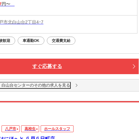
7
円〜
戸市北白山台2丁目4ｰ7
験歓迎
車通勤OK
交通費支給
すぐ応募する
 白山台センターのその他の求人を見る
八戸市
高校生
ホールスタッフ
はにほへと 八戸八日町店