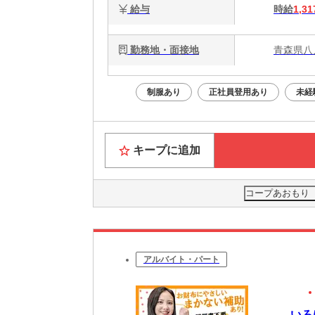
給与
時給
1,31
勤務地・面接地
青森県八
制服あり
正社員登用あり
未経
キープに追加
コープあおもり
アルバイト・パート
いろ