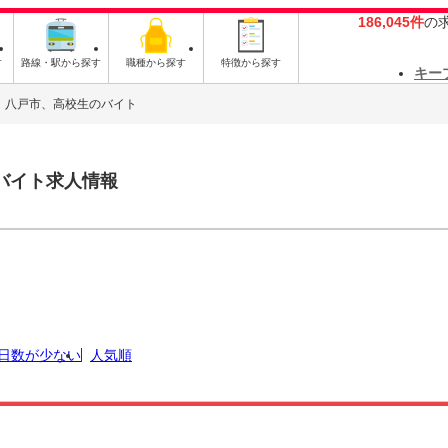
186,045件
の
す
路線・駅から探す
職種から探す
特徴から探す
キー
八戸市、高校生のバイト
バイト求人情報
日数が少ない
人気順