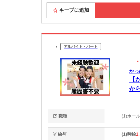
キープに追加
アルバイト・パート
かっ
【
から
職種
(1)ホ
給与
(1)時給
1