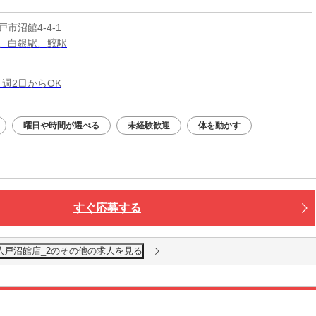
市沼館4-4-1
、白銀駅、鮫駅
 週2日からOK
曜日や時間が選べる
未経験歓迎
体を動かす
すぐ応募する
八戸沼館店_2のその他の求人を見る