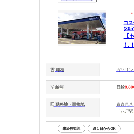
コス
(305
【
し
回
職種
ガソリ
給与
日給
8,80
勤務地・面接地
青森県八戸
「八戸駅
未経験歓迎
週１日からOK