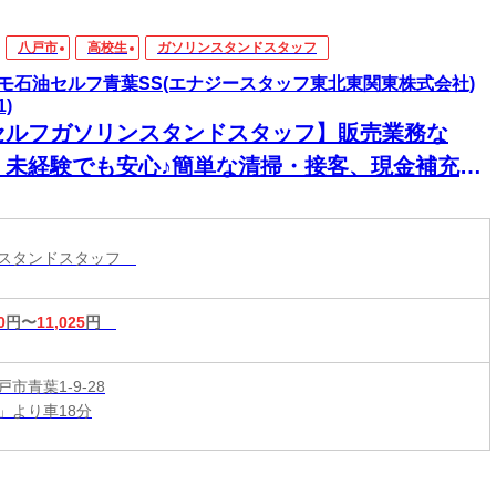
八戸市
高校生
ガソリンスタンドスタッフ
モ石油セルフ青葉SS(エナジースタッフ東北東関東株式会社)
1)
セルフガソリンスタンドスタッフ】販売業務な
！未経験でも安心♪簡単な清掃・接客、現金補充や
収など◎乙4免許必須◎未経験歓迎♪シニア歓迎!
ンスタンドスタッフ
0
円〜
11,025
円
市青葉1-9-28
」より車18分