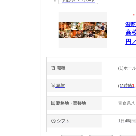
アルバイト・パート
温野
高
円
職種
(1)ホ
給与
(1)時給
1
勤務地・面接地
青森県八戸
シフト
1日4時間