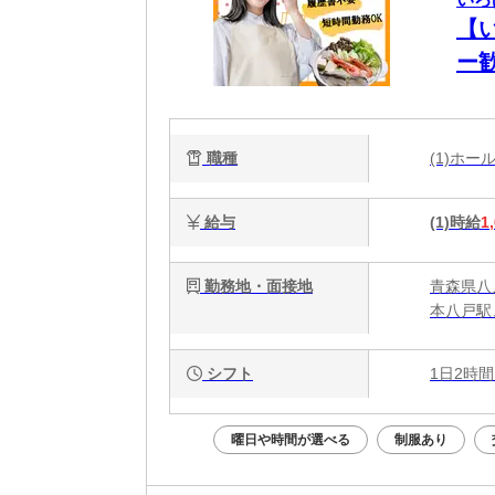
【
ー
職種
(1)ホ
給与
(1)時給
1
勤務地・面接地
青森県八
本八戸駅
シフト
1日2時間
曜日や時間が選べる
制服あり