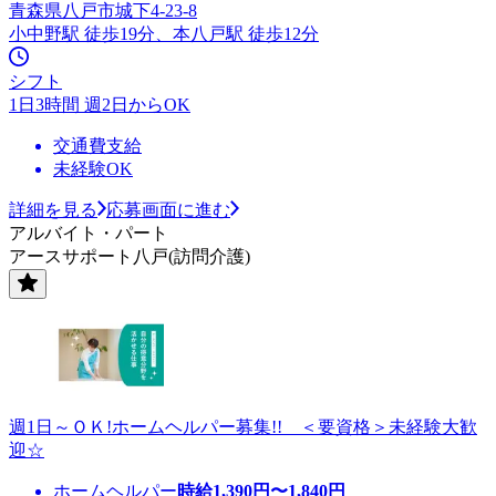
青森県八戸市城下4-23-8
小中野駅 徒歩19分、本八戸駅 徒歩12分
シフト
1日3時間 週2日からOK
交通費支給
未経験OK
詳細を見る
応募画面に進む
アルバイト・パート
アースサポート八戸(訪問介護)
週1日～ＯＫ!ホームヘルパー募集!! ＜要資格＞未経験大歓
迎☆
ホームヘルパー
時給
1,390
円〜
1,840
円