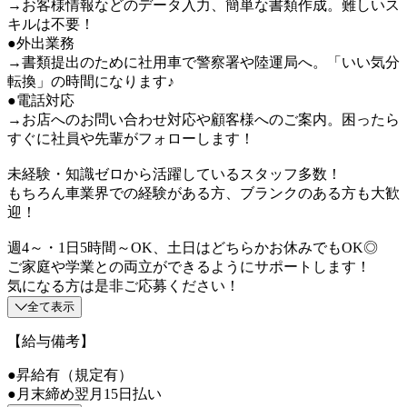
→お客様情報などのデータ入力、簡単な書類作成。難しいス
キルは不要！
●外出業務
→書類提出のために社用車で警察署や陸運局へ。「いい気分
転換」の時間になります♪
●電話対応
→お店へのお問い合わせ対応や顧客様へのご案内。困ったら
すぐに社員や先輩がフォローします！
未経験・知識ゼロから活躍しているスタッフ多数！
もちろん車業界での経験がある方、ブランクのある方も大歓
迎！
週4～・1日5時間～OK、土日はどちらかお休みでもOK◎
ご家庭や学業との両立ができるようにサポートします！
気になる方は是非ご応募ください！
全て表示
【給与備考】
●昇給有（規定有）
●月末締め翌月15日払い