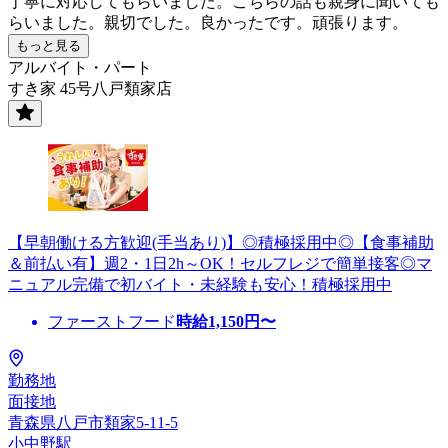
丁寧に対応してもらいました。こちらの話も親身に聞いても
らいました。親切でした。良かったです。頑張ります。
もっと見る
アルバイト・パート
すき家 45号八戸類家店
【早朝働ける方歓迎(手当あり)】◎積極採用中◎【食事補助
＆前払い有】週2・1日2h～OK！セルフレジで簡単接客◎マ
ニュアル完備で初バイト・未経験も安心！積極採用中
ファーストフード
時給
1,150
円〜
勤務地
面接地
青森県八戸市類家5-11-5
小中野駅