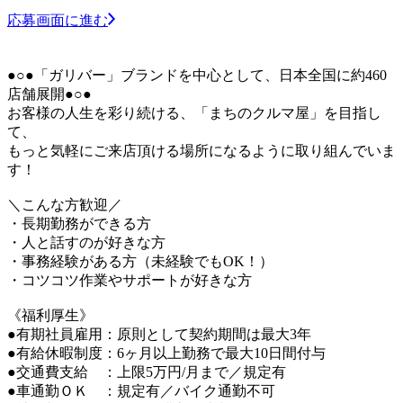
応募画面に進む
●○●「ガリバー」ブランドを中心として、日本全国に約460
店舗展開●○●
お客様の人生を彩り続ける、「まちのクルマ屋」を目指し
て、
もっと気軽にご来店頂ける場所になるように取り組んでいま
す！
＼こんな方歓迎／
・長期勤務ができる方
・人と話すのが好きな方
・事務経験がある方（未経験でもOK！）
・コツコツ作業やサポートが好きな方
《福利厚生》
●有期社員雇用：原則として契約期間は最大3年
●有給休暇制度：6ヶ月以上勤務で最大10日間付与
●交通費支給 ：上限5万円/月まで／規定有
●車通勤ＯＫ ：規定有／バイク通勤不可