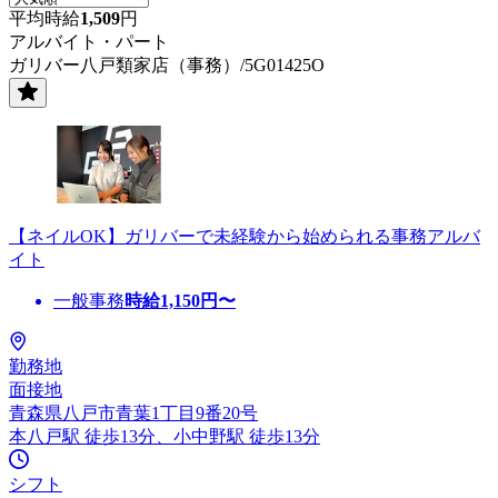
平均時給
1,509
円
アルバイト・パート
ガリバー八戸類家店（事務）/5G01425O
【ネイルOK】ガリバーで未経験から始められる事務アルバ
イト
一般事務
時給
1,150
円〜
勤務地
面接地
青森県八戸市青葉1丁目9番20号
本八戸駅 徒歩13分、小中野駅 徒歩13分
シフト