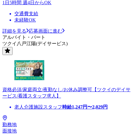
1日5時間 週4日からOK
交通費支給
未経験OK
詳細を見る
応募画面に進む
アルバイト・パート
ツクイ八戸江陽(デイサービス)
資格必須/家庭両立/夜勤なし/お休み調整可【ツクイのデイサ
ービス/看護スタッフ求人】
老人介護施設スタッフ
時給
1,247
円〜
2,029
円
勤務地
面接地