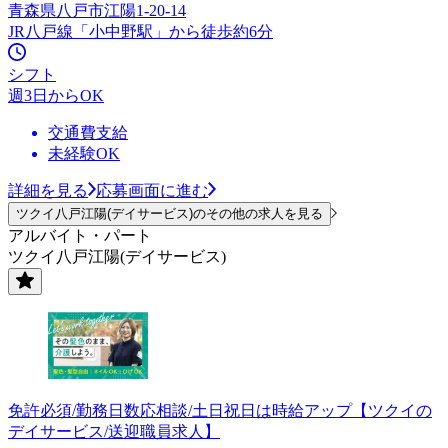
青森県八戸市江陽1-20-14
JR八戸線「小中野駅」から徒歩約6分
シフト
週3日からOK
交通費支給
未経験OK
詳細を見る
応募画面に進む
ツクイ八戸江陽(デイサービス)のその他の求人を見る
アルバイト・パート
ツクイ八戸江陽(デイサービス)
免許必須/勤務日数応相談/土日祝日は時給アップ【ツクイの
デイサービス/送迎職員求人】