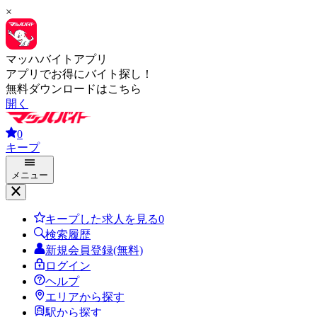
×
マッハバイトアプリ
アプリでお得にバイト探し！
無料ダウンロードはこちら
開く
0
キープ
メニュー
キープした求人を見る
0
検索履歴
新規会員登録(無料)
ログイン
ヘルプ
エリアから探す
駅から探す