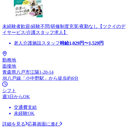
未経験者歓迎/経験不問/研修制度充実/夜勤なし【ツクイのデ
イサービス/介護スタッフ求人】
老人介護施設スタッフ
時給
1,029
円〜
1,529
円
勤務地
面接地
青森県八戸市江陽1-20-14
JR八戸線「小中野駅」から徒歩約6分
シフト
週3日からOK
交通費支給
未経験OK
詳細を見る
応募画面に進む