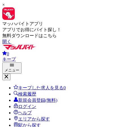
×
マッハバイトアプリ
アプリでお得にバイト探し！
無料ダウンロードはこちら
開く
0
キープ
メニュー
キープした求人を見る
0
検索履歴
新規会員登録(無料)
ログイン
ヘルプ
エリアから探す
駅から探す