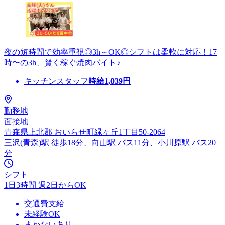
夜の短時間で効率重視◎3h～OK◎シフトは柔軟に対応！17
時〜の3h、賢く稼ぐ焼肉バイト♪
キッチンスタッフ
時給
1,039
円
勤務地
面接地
青森県上北郡 おいらせ町緑ヶ丘1丁目50-2064
三沢(青森)駅 徒歩18分、向山駅 バス11分、小川原駅 バス20
分
シフト
1日3時間 週2日からOK
交通費支給
未経験OK
まかないあり