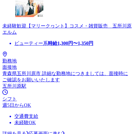
未経験歓迎【マリークヮント】コスメ・雑貨販売 五所川原
エルム
ビューティー系
時給
1,300
円〜
1,350
円
勤務地
面接地
青森県五所川原市 詳細な勤務地につきましては、面接時に
ご確認をお願いいたします
五所川原駅
シフト
週5日からOK
交通費支給
未経験OK
詳細を見る
応募画面に進む