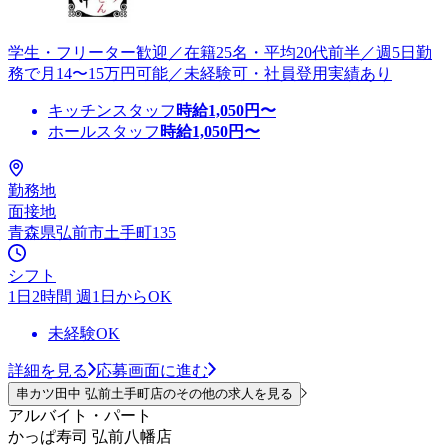
学生・フリーター歓迎／在籍25名・平均20代前半／週5日勤
務で月14〜15万円可能／未経験可・社員登用実績あり
キッチンスタッフ
時給
1,050
円〜
ホールスタッフ
時給
1,050
円〜
勤務地
面接地
青森県弘前市土手町135
シフト
1日2時間 週1日からOK
未経験OK
詳細を見る
応募画面に進む
串カツ田中 弘前土手町店のその他の求人を見る
アルバイト・パート
かっぱ寿司 弘前八幡店