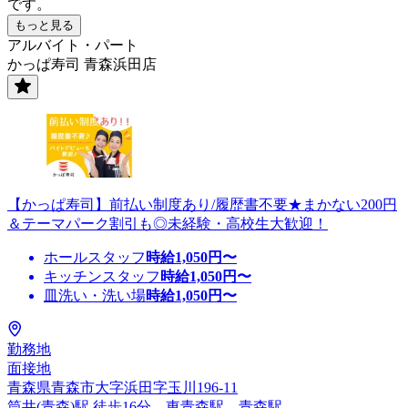
です。
もっと見る
アルバイト・パート
かっぱ寿司 青森浜田店
【かっぱ寿司】前払い制度あり/履歴書不要★まかない200円
＆テーマパーク割引も◎未経験・高校生大歓迎！
ホールスタッフ
時給
1,050
円〜
キッチンスタッフ
時給
1,050
円〜
皿洗い・洗い場
時給
1,050
円〜
勤務地
面接地
青森県青森市大字浜田字玉川196-11
筒井(青森)駅 徒歩16分、東青森駅、青森駅