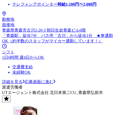
テレフォンアポインター
時給
1,100
円〜
2,000
円
勤務地
面接地
青森県青森市古川2-20-3 朝日生命青森ビル6階
「青森駅」徒歩7分 バス停「古川」から徒歩1分 ★車通勤
OK（約半数のスタッフがマイカー通勤しています！）
シフト
1日6時間 週4日からOK
交通費支給
未経験OK
詳細を見る
応募画面に進む
派遣労働者
UTエージェント株式会社 北日本第二CU_青森県弘前市