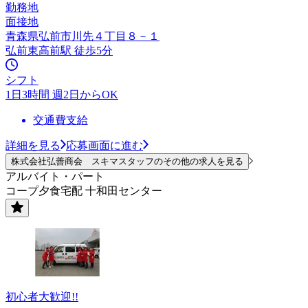
勤務地
面接地
青森県弘前市川先４丁目８－１
弘前東高前駅 徒歩5分
シフト
1日3時間 週2日からOK
交通費支給
詳細を見る
応募画面に進む
株式会社弘善商会 スキマスタッフのその他の求人を見る
アルバイト・パート
コープ夕食宅配 十和田センター
初心者大歓迎!!