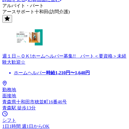
アルバイト・パート
アースサポート十和田(訪問介護)
週１日～ＯＫ!ホームヘルパー募集!! パート＜要資格＞未経
験大歓迎☆
ホームヘルパー
時給
1,210
円〜
1,640
円
勤務地
面接地
青森県十和田市穂並町16番46号
青森駅 徒歩13分
シフト
1日1時間 週1日からOK