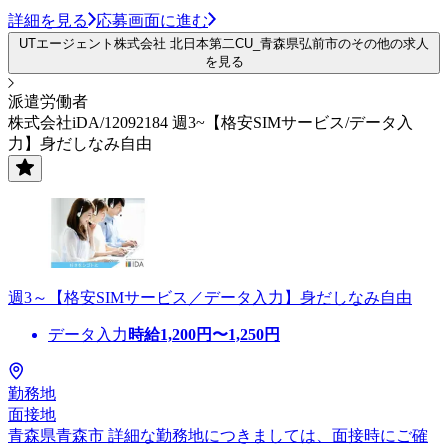
詳細を見る
応募画面に進む
UTエージェント株式会社 北日本第二CU_青森県弘前市のその他の求人
を見る
派遣労働者
株式会社iDA/12092184 週3~【格安SIMサービス/データ入
力】身だしなみ自由
週3～【格安SIMサービス／データ入力】身だしなみ自由
データ入力
時給
1,200
円〜
1,250
円
勤務地
面接地
青森県青森市 詳細な勤務地につきましては、面接時にご確