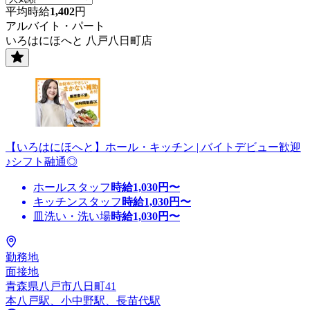
平均時給
1,402
円
アルバイト・パート
いろはにほへと 八戸八日町店
【いろはにほへと】ホール・キッチン | バイトデビュー歓迎
♪シフト融通◎
ホールスタッフ
時給
1,030
円〜
キッチンスタッフ
時給
1,030
円〜
皿洗い・洗い場
時給
1,030
円〜
勤務地
面接地
青森県八戸市八日町41
本八戸駅、小中野駅、長苗代駅