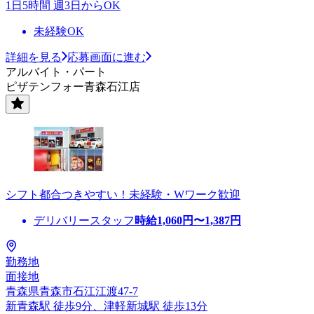
1日5時間 週3日からOK
未経験OK
詳細を見る
応募画面に進む
アルバイト・パート
ピザテンフォー青森石江店
シフト都合つきやすい！未経験・Wワーク歓迎
デリバリースタッフ
時給
1,060
円〜
1,387
円
勤務地
面接地
青森県青森市石江江渡47-7
新青森駅 徒歩9分、津軽新城駅 徒歩13分