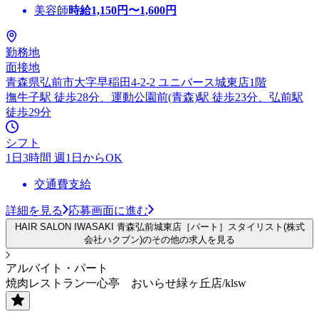
美容師
時給
1,150
円〜
1,600
円
勤務地
面接地
青森県弘前市大字早稲田4-2-2 ユニバース城東店1階
撫牛子駅 徒歩28分、運動公園前(青森)駅 徒歩23分、弘前駅
徒歩29分
シフト
1日3時間 週1日からOK
交通費支給
詳細を見る
応募画面に進む
HAIR SALON IWASAKI 青森弘前城東店［パート］スタイリスト(株式
会社ハクブン)のその他の求人を見る
アルバイト・パート
焼肉レストラン一心亭 おいらせ緑ヶ丘店/klsw