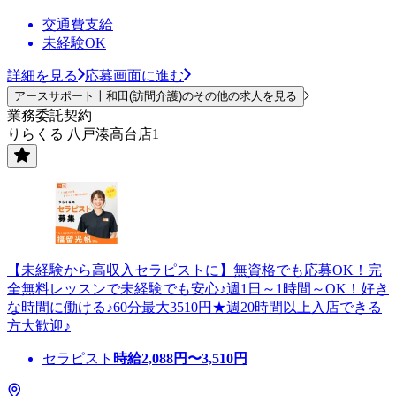
交通費支給
未経験OK
詳細を見る
応募画面に進む
アースサポート十和田(訪問介護)のその他の求人を見る
業務委託契約
りらくる 八戸湊高台店1
【未経験から高収入セラピストに】無資格でも応募OK！完
全無料レッスンで未経験でも安心♪週1日～1時間～OK！好き
な時間に働ける♪60分最大3510円★週20時間以上入店できる
方大歓迎♪
セラピスト
時給
2,088
円〜
3,510
円