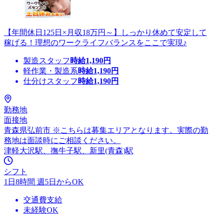
【年間休日125日×月収18万円～】しっかり休めて安定して
稼げる！理想のワークライフバランスをここで実現♪
製造スタッフ
時給
1,190
円
軽作業・製造系
時給
1,190
円
仕分けスタッフ
時給
1,190
円
勤務地
面接地
青森県弘前市 ※こちらは募集エリアとなります。実際の勤
務地は面談時にご相談ください。
津軽大沢駅、撫牛子駅、新里(青森)駅
シフト
1日8時間 週5日からOK
交通費支給
未経験OK