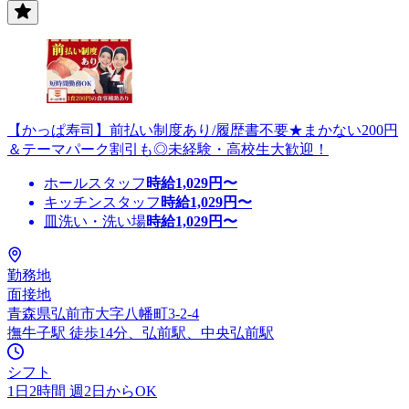
【かっぱ寿司】前払い制度あり/履歴書不要★まかない200円
＆テーマパーク割引も◎未経験・高校生大歓迎！
ホールスタッフ
時給
1,029
円〜
キッチンスタッフ
時給
1,029
円〜
皿洗い・洗い場
時給
1,029
円〜
勤務地
面接地
青森県弘前市大字八幡町3-2-4
撫牛子駅 徒歩14分、弘前駅、中央弘前駅
シフト
1日2時間 週2日からOK