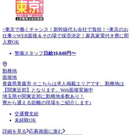
<東京で働くチャンス！新幹線代も会社で負担！>東京のお
仕事☆WEB面接＆その場で採否決定！家具家電付き寮に即
入寮OK
警備スタッフ
日給
10,840
円〜
勤務地
面接地
青森県青森市 ※こちらは求人掲載エリアです。勤務地は
【関東近郊】となります。Web面接実施中
埼玉県や関東近郊に勤務地多数あり！
寮から通える距離の現場をご紹介します♪
交通費支給
未経験OK
詳細を見る
応募画面に進む