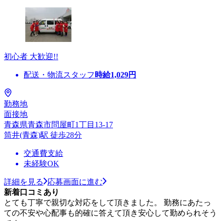
初心者 大歓迎!!
配送・物流スタッフ
時給
1,029
円
勤務地
面接地
青森県青森市問屋町1丁目13-17
筒井(青森)駅 徒歩28分
交通費支給
未経験OK
詳細を見る
応募画面に進む
新着口コミあり
とても丁寧で親切な対応をして頂きました。 勤務にあたっ
ての不安や心配事も的確に答えて頂き安心して勤められそう