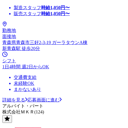
製造スタッフ
時給
1,050
円〜
販売スタッフ
時給
1,050
円〜
勤務地
面接地
青森県青森市三好2-3-19 ガーラタウンA棟
新青森駅 徒歩20分
シフト
1日4時間 週2日からOK
交通費支給
未経験OK
まかないあり
詳細を見る
応募画面に進む
アルバイト・パート
株式会社ＭＫＲ(124)