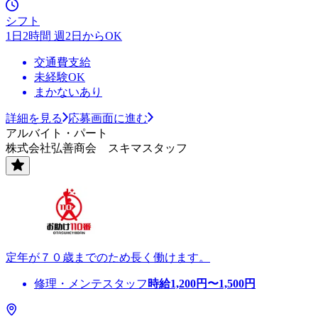
シフト
1日2時間 週2日からOK
交通費支給
未経験OK
まかないあり
詳細を見る
応募画面に進む
アルバイト・パート
株式会社弘善商会 スキマスタッフ
定年が７０歳までのため長く働けます。
修理・メンテスタッフ
時給
1,200
円〜
1,500
円