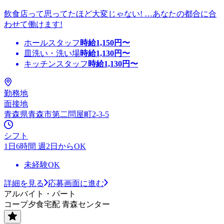
飲食店って思ってたほど大変じゃない! …あなたの都合に合
わせて働けます!
ホールスタッフ
時給
1,150
円〜
皿洗い・洗い場
時給
1,130
円〜
キッチンスタッフ
時給
1,130
円〜
勤務地
面接地
青森県青森市第二問屋町2-3-5
シフト
1日6時間 週2日からOK
未経験OK
詳細を見る
応募画面に進む
アルバイト・パート
コープ夕食宅配 青森センター