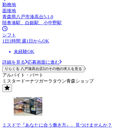
勤務地
面接地
青森県八戸市湊高台5-1-9
陸奥湊駅、白銀駅、小中野駅
シフト
1日1時間 週1日からOK
未経験OK
詳細を見る
応募画面に進む
りらくる 八戸湊高台店1のその他の求人を見る
アルバイト・パート
ミスタードーナツガーラタウン青森ショップ
ミスドで『あなたに合う働き方』、見つけませんか？