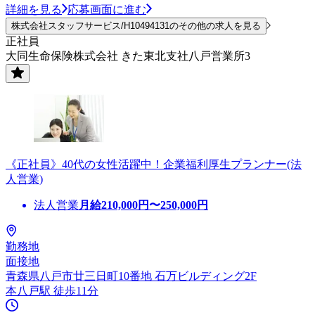
詳細を見る
応募画面に進む
株式会社スタッフサービス/H10494131のその他の求人を見る
正社員
大同生命保険株式会社 きた東北支社八戸営業所3
《正社員》40代の女性活躍中！企業福利厚生プランナー(法
人営業)
法人営業
月給
210,000
円〜
250,000
円
勤務地
面接地
青森県八戸市廿三日町10番地 石万ビルディング2F
本八戸駅 徒歩11分