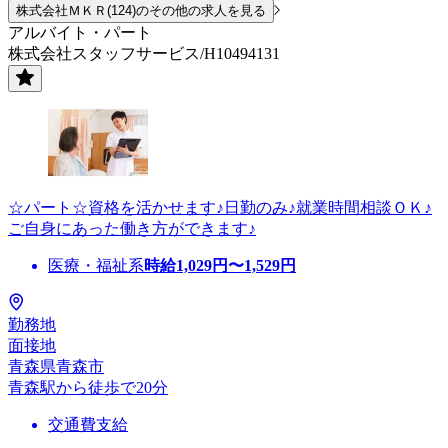
株式会社ＭＫＲ(124)のその他の求人を見る
アルバイト・パート
株式会社スタッフサービス/H10494131
☆パート☆資格を活かせます♪日勤のみ♪就業時間相談ＯＫ♪
ご自身にあった働き方ができます♪
医療・福祉系
時給
1,029
円〜
1,529
円
勤務地
面接地
青森県青森市
青森駅から徒歩で20分
交通費支給