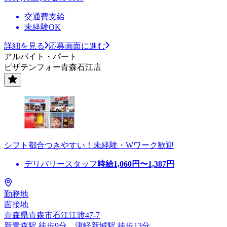
交通費支給
未経験OK
詳細を見る
応募画面に進む
アルバイト・パート
ピザテンフォー青森石江店
シフト都合つきやすい！未経験・Wワーク歓迎
デリバリースタッフ
時給
1,060
円〜
1,387
円
勤務地
面接地
青森県青森市石江江渡47-7
新青森駅 徒歩9分、津軽新城駅 徒歩13分