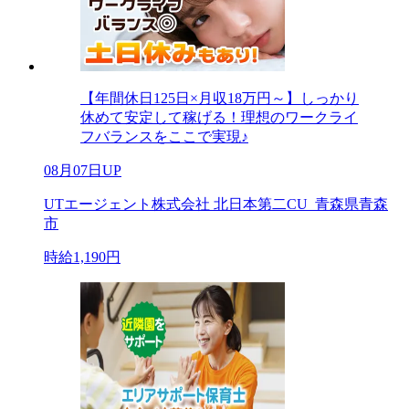
【年間休日125日×月収18万円～】しっかり
休めて安定して稼げる！理想のワークライ
フバランスをここで実現♪
08月07日UP
UTエージェント株式会社 北日本第二CU_青森県青森
市
時給1,190円