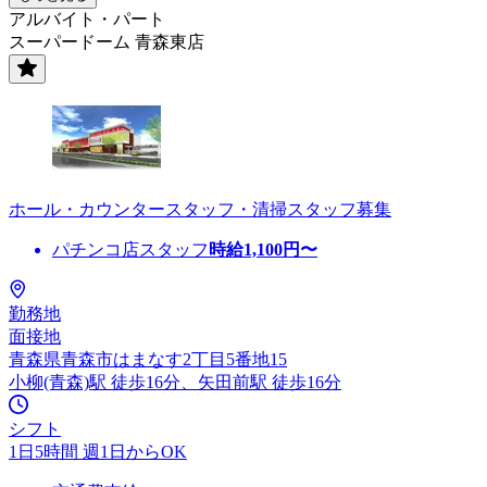
アルバイト・パート
スーパードーム 青森東店
ホール・カウンタースタッフ・清掃スタッフ募集
パチンコ店スタッフ
時給
1,100
円〜
勤務地
面接地
青森県青森市はまなす2丁目5番地15
小柳(青森)駅 徒歩16分、矢田前駅 徒歩16分
シフト
1日5時間 週1日からOK