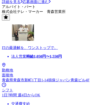
詳細を見る
応募画面に進む
アルバイト・パート
株式会社テレ・マーカー 青森営業所
ITの最適解を、ワンストップで。
法人営業
時給
1,050
円〜
1,550
円
勤務地
面接地
青森県青森市新町1丁目1-14損保ジャパン青森ビル4F
シフト
1日7時間 週4日からOK
交通費支給