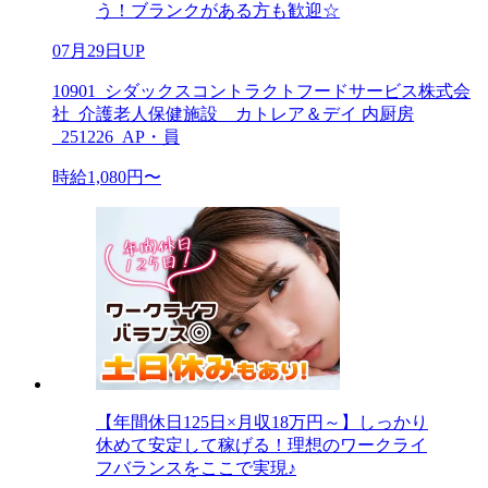
う！ブランクがある方も歓迎☆
07月29日UP
10901_シダックスコントラクトフードサービス株式会
社_介護老人保健施設 カトレア＆デイ 内厨房
_251226_AP・員
時給1,080円〜
【年間休日125日×月収18万円～】しっかり
休めて安定して稼げる！理想のワークライ
フバランスをここで実現♪