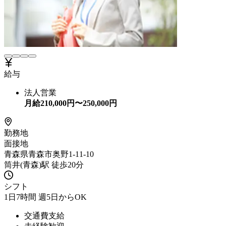
給与
法人営業
月給
210,000
円〜
250,000
円
勤務地
面接地
青森県青森市奥野1-11-10
筒井(青森)駅 徒歩20分
シフト
1日7時間 週5日からOK
交通費支給