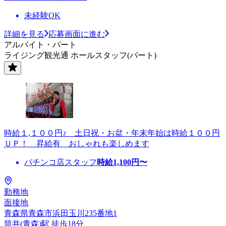
未経験OK
詳細を見る
応募画面に進む
アルバイト・パート
ライジング観光通 ホールスタッフ(パート)
時給１,１００円♪ 土日祝・お盆・年末年始は時給１００円
ＵＰ！ 昇給有 おしゃれも楽しめます
パチンコ店スタッフ
時給
1,100
円〜
勤務地
面接地
青森県青森市浜田玉川235番地1
筒井(青森)駅 徒歩18分