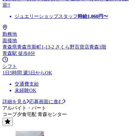
迎!!
ジュエリーショップスタッフ
時給
1,060
円〜
勤務地
面接地
青森県青森市新町1-13-2 さくら野百貨店青森1階
青森駅 徒歩8分
シフト
1日5時間 週5日からOK
交通費支給
未経験OK
詳細を見る
応募画面に進む
アルバイト・パート
コープ夕食宅配 青森センター