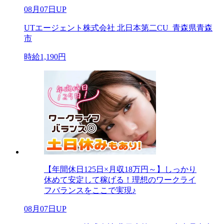
08月07日UP
UTエージェント株式会社 北日本第二CU_青森県青森
市
時給1,190円
【年間休日125日×月収18万円～】しっかり
休めて安定して稼げる！理想のワークライ
フバランスをここで実現♪
08月07日UP