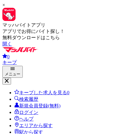
×
マッハバイトアプリ
アプリでお得にバイト探し！
無料ダウンロードはこちら
開く
0
キープ
メニュー
キープした求人を見る
0
検索履歴
新規会員登録(無料)
ログイン
ヘルプ
エリアから探す
駅から探す