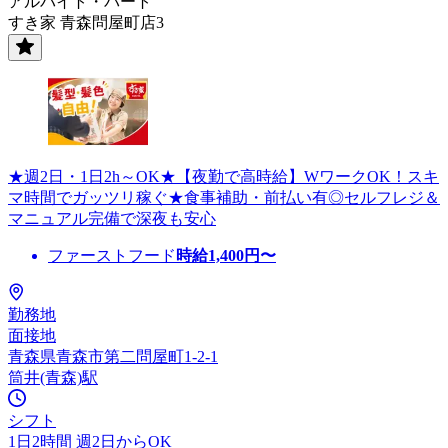
アルバイト・パート
すき家 青森問屋町店3
★週2日・1日2h～OK★【夜勤で高時給】WワークOK！スキ
マ時間でガッツリ稼ぐ★食事補助・前払い有◎セルフレジ＆
マニュアル完備で深夜も安心
ファーストフード
時給
1,400
円〜
勤務地
面接地
青森県青森市第二問屋町1-2-1
筒井(青森)駅
シフト
1日2時間 週2日からOK