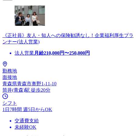
《正社員》友人・知人への保険勧誘なし！企業福利厚生プラ
ンナー(法人営業)
法人営業
月給
210,000
円〜
250,000
円
勤務地
面接地
青森県青森市奥野1-11-10
筒井(青森)駅 徒歩20分
シフト
1日7時間 週5日からOK
交通費支給
未経験OK