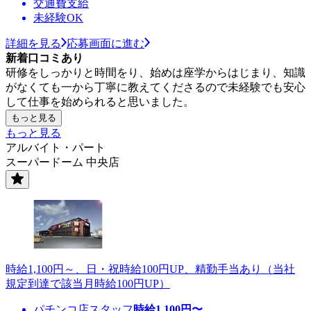
交通費支給
未経験OK
詳細を見る
応募画面に進む
新着口コミあり
研修をしっかりと時間をり、始めは座学からはじまり、知識
がなくても一から丁寧に教えてくださるので未経験でも安心
して仕事を始められると思いました。
もっと見る
もっと見る
アルバイト・パート
スーパードーム 中央店
時給1,100円～、日・祝時給100円UP、精勤手当あり（当社
規定到達で該当月時給100円UP）
パチンコ店スタッフ
時給
1,100
円〜