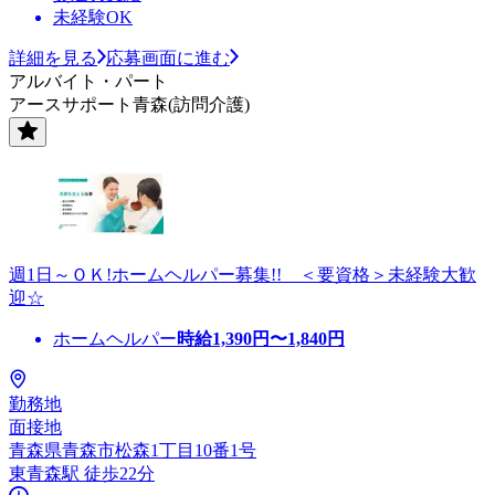
未経験OK
詳細を見る
応募画面に進む
アルバイト・パート
アースサポート青森(訪問介護)
週1日～ＯＫ!ホームヘルパー募集!! ＜要資格＞未経験大歓
迎☆
ホームヘルパー
時給
1,390
円〜
1,840
円
勤務地
面接地
青森県青森市松森1丁目10番1号
東青森駅 徒歩22分