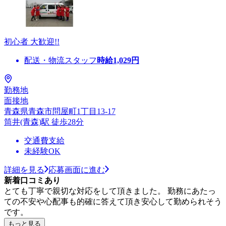
初心者 大歓迎!!
配送・物流スタッフ
時給
1,029
円
勤務地
面接地
青森県青森市問屋町1丁目13-17
筒井(青森)駅 徒歩28分
交通費支給
未経験OK
詳細を見る
応募画面に進む
新着口コミあり
とても丁寧で親切な対応をして頂きました。 勤務にあたっ
ての不安や心配事も的確に答えて頂き安心して勤められそう
です。
もっと見る