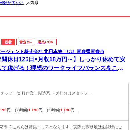
日数が少ない
人気順
新着
青森市
週払いOK
エージェント株式会社 北日本第二CU_青森県青森市
年間休日125日×月収18万円～】しっかり休めて安
して稼げる！理想のワークライフバランスをここ
現♪
造スタッフ (2)軽作業・製造系 (3)仕分けスタッフ
,190
円
(2)時給
1,190
円
(3)時給
1,190
円
森市 ※こちらは募集エリアとなります。実際の勤務地は面談時にご