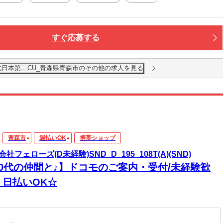
すぐ応募する
北日本第二CU_青森県青森市のその他の求人を見る
青森市
週払いOK
携帯ショップ
社フェローズ(D未経験)SND_D_195_108T(A)(SND)
20代の仲間と♪】ドコモのご案内・受付/未経験歓
！日払いOK☆