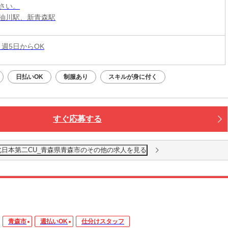
さい。
油川駅、新青森駅
 週5日からOK
日払いOK
制服あり
スキルが身に付く
すぐ応募する
北日本第二CU_青森県青森市のその他の求人を見る
青森市
週払いOK
仕分けスタッフ