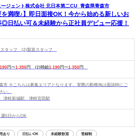
エージェント株式会社 北日本第二CU_青森県青森市
夏を満喫♪】即日面接OK！今から始める新しいお
事◎日払い可＆未経験から正社員デビュー応援！
分けスタッフ (2)製造スタッフ
,190
円〜
1,350
円
(2)時給
1,190
円〜
1,350
円
森市 ※こちらは募集エリアとなります。実際の勤務地は面談時にご
さい。
、津軽新城駅、津軽宮田駅
 週5日からOK
用あり
日払いOK
未経験歓迎
登録制