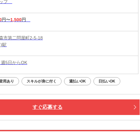
ョップ
0
円〜
1,500
円
市第二問屋町2-5-18
)駅
 週5日からOK
登用あり
スキルが身に付く
週払いOK
日払いOK
すぐ応募する