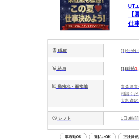
UT
【
仕
職種
(1)仕
給与
(1)時給
1
勤務地・面接地
青森県青
相談くだ
大釈迦駅
シフト
1日8時間
車通勤OK
週払いOK
正社員登