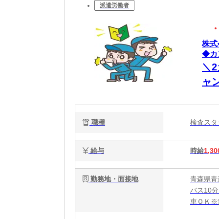
派遣労働者
株式
◆カ
＼
ャ
な
職種
検査ス
給与
時給
1,30
勤務地・面接地
青森県青
バス10
車ＯＫ※