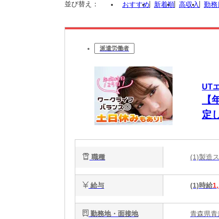
並び替え：
おすすめ
新着順
高収入
勤務
派遣労働者
UT
【
定
で実
職種
(1)製
給与
(1)時給
1
勤務地・面接地
青森県青