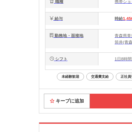
職種
携帯シ
給与
時給
1,45
勤務地・面接地
青森県青森
筒井(青森
シフト
1日8時間
未経験歓迎
交通費支給
正社員
キープに追加