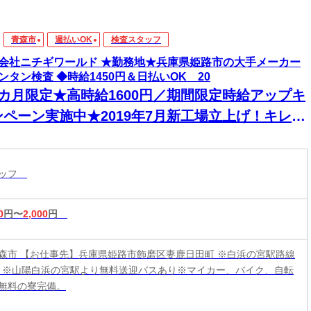
青森市
週払いOK
検査スタッフ
会社ニチギワールド ★勤務地★兵庫県姫路市の大手メーカー
ンタン検査 ◆時給1450円＆日払いOK 20
2カ月限定★高時給1600円／期間限定時給アップキ
ンペーン実施中★2019年7月新工場立上げ！キレイ
新築建屋でのお仕事★寮費無料♪
タッフ
0
円〜
2,000
円
森市 【お仕事先】兵庫県姫路市飾磨区妻鹿日田町 ※白浜の宮駅路線
分 ※山陽白浜の宮駅より無料送迎バスあり※マイカー、バイク、自転
無料の寮完備。