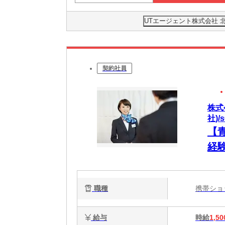
UTエージェント株式会社 
契約社員
株式
社)/s
【
経
職種
携帯シ
給与
時給
1,50