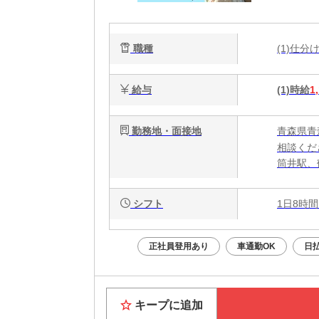
職種
(1)仕
給与
(1)時給
1
勤務地・面接地
青森県青
相談くだ
筒井駅、
シフト
1日8時間
正社員登用あり
車通勤OK
日
キープに追加