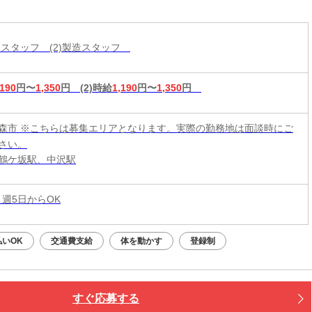
分けスタッフ (2)製造スタッフ
,190
円〜
1,350
円
(2)時給
1,190
円〜
1,350
円
森市 ※こちらは募集エリアとなります。実際の勤務地は面談時にご
さい。
鶴ケ坂駅、中沢駅
 週5日からOK
払いOK
交通費支給
体を動かす
登録制
すぐ応募する