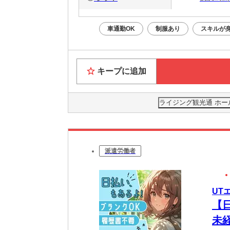
車通勤OK
制服あり
スキルが
キープに追加
ライジング観光通 ホー
派遣労働者
UT
【
未