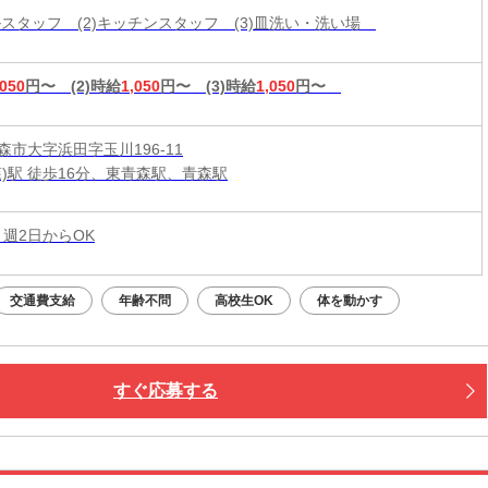
ールスタッフ (2)キッチンスタッフ (3)皿洗い・洗い場
,050
円〜
(2)時給
1,050
円〜
(3)時給
1,050
円〜
森市大字浜田字玉川196-11
森)駅 徒歩16分、東青森駅、青森駅
 週2日からOK
交通費支給
年齢不問
高校生OK
体を動かす
すぐ応募する