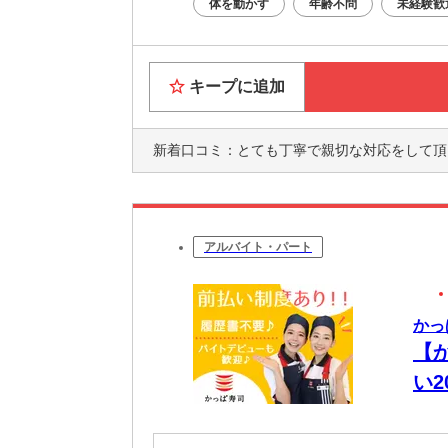
体を動かす
年齢不問
未経験歓
キープに追加
新着口コミ：
とても丁寧で親切な対応をして頂きました。 
アルバイト・パート
かっ
【
い
迎