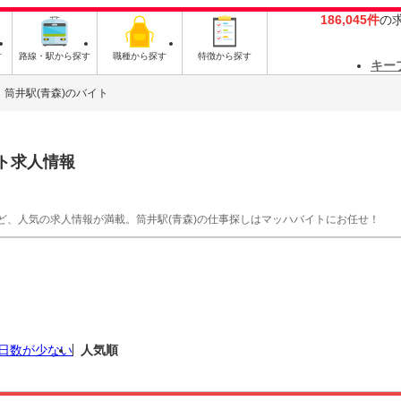
186,045件
の
す
路線・駅から探す
職種から探す
特徴から探す
キー
筒井駅(青森)のバイト
ト求人情報
ど、人気の求人情報が満載。筒井駅(青森)の仕事探しはマッハバイトにお任せ！
日数が少ない
人気順