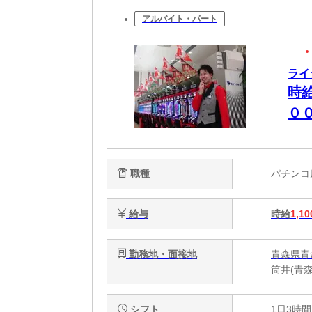
アルバイト・パート
ライ
時
０
職種
パチン
給与
時給
1,10
勤務地・面接地
青森県青
筒井(青森
シフト
1日3時間