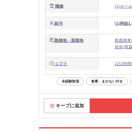
職種
(1)ホ
給与
(1)時給
1
勤務地・面接地
青森県青
筒井(青
シフト
1日2時間
未経験歓迎
食事、まかない付き
キープに追加