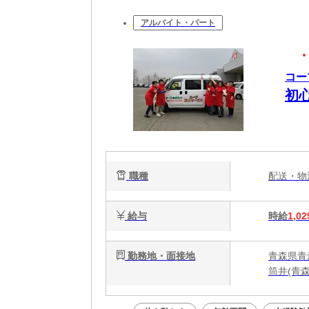
アルバイト・パート
コー
初心
職種
配送・
給与
時給
1,02
勤務地・面接地
青森県青森
筒井(青森