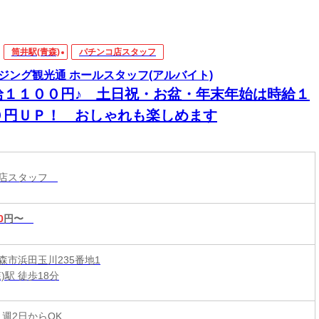
筒井駅(青森)
パチンコ店スタッフ
ジング観光通 ホールスタッフ(アルバイト)
給１１００円♪ 土日祝・お盆・年末年始は時給１
０円ＵＰ！ おしゃれも楽しめます
コ店スタッフ
0
円〜
森市浜田玉川235番地1
)駅 徒歩18分
 週2日からOK