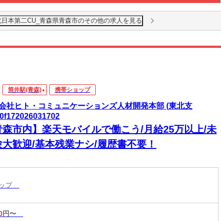
北日本第二CU_青森県青森市のその他の求人を見る
筒井駅(青森)
携帯ショップ
会社ヒト・コミュニケーションズ人材開発本部 (東北支
0f172026031702
青森市内】楽天モバイルで働こう/月給25万以上/未
験大歓迎/基本残業ナシ/履歴書不要！
ョップ
0
円〜