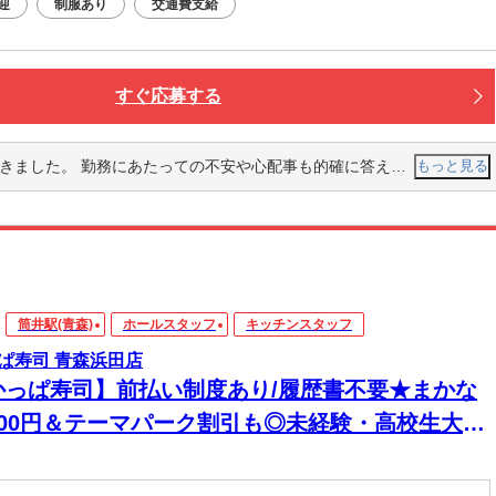
迎
制服あり
交通費支給
すぐ応募する
勤務にあたっての不安や心配事も的確に答えて頂き安心して勤められそうです。
もっと見る
筒井駅(青森)
ホールスタッフ
キッチンスタッフ
ぱ寿司 青森浜田店
かっぱ寿司】前払い制度あり/履歴書不要★まかな
200円＆テーマパーク割引も◎未経験・高校生大歓
！