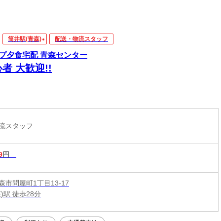
筒井駅(青森)
配送・物流スタッフ
プ夕食宅配 青森センター
者 大歓迎!!
物流スタッフ
9
円
市問屋町1丁目13-17
)駅 徒歩28分