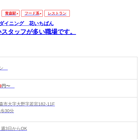
青森駅
フード系
レストラン
ダイニング 花いちばん
いスタッフが多い職場です。
ラン
9
円〜
市大字大野字若宮182-11F
歩30分
 週3日からOK