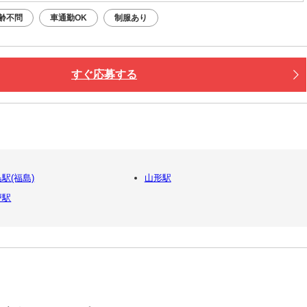
齢不問
車通勤OK
制服あり
すぐ応募する
駅(福島)
山形駅
戸駅