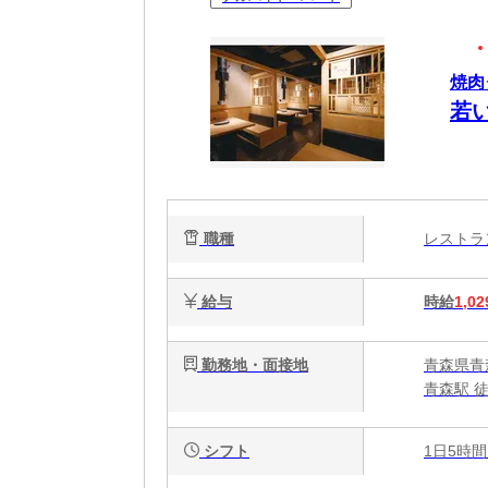
焼肉
若
職種
レスト
給与
時給
1,02
勤務地・面接地
青森県青森
青森駅 徒
シフト
1日5時間