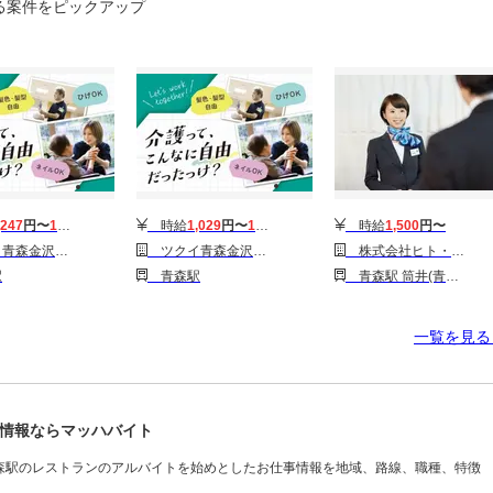
る案件をピックアップ
,247
円〜
1,979
円
時給
1,029
円〜
1,349
円
時給
1,500
円〜
(デイサービス)
ツクイ青森金沢(デイサービス)
株式会社ヒト・コミュニケーションズ人材開発本部 (東北支社)/s0f172026031702
駅
青森駅
青森駅 筒井(青森)駅 東青森駅
一覧を見
情報ならマッハバイト
森駅のレストランのアルバイトを始めとしたお仕事情報を地域、路線、職種、特徴