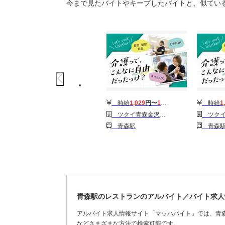
今まで見たバイトやキープしたバイトと、似てい
時給
1,029
円〜
1,529
円
時給
1
ツクイ青森金沢(デイサービス)
ツクイ青森金沢
青森駅
青森
青森駅のレストランのアルバイト／バイト求人
アルバイト求人情報サイト「マッハバイト」では、青
などさまざまな方法で検索可能です。