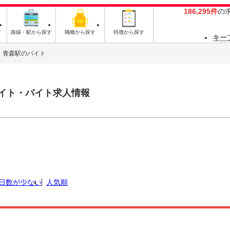
186,295件
の
す
路線・駅から探す
職種から探す
特徴から探す
キー
青森駅のバイト
イト・バイト求人情報
日数が少ない
人気順