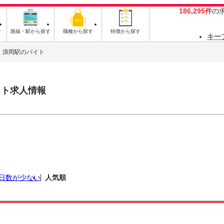
186,295件
の
す
路線・駅から探す
職種から探す
特徴から探す
キー
浪岡駅のバイト
イト求人情報
日数が少ない
人気順