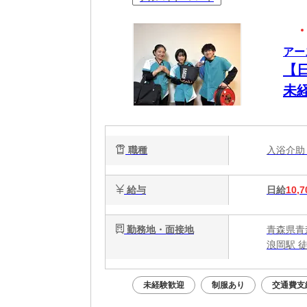
アー
【日
未経
職種
入浴介
給与
日給
10,7
勤務地・面接地
青森県青
浪岡駅 徒
未経験歓迎
制服あり
交通費支