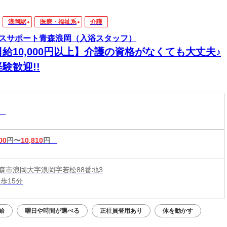
浪岡駅
医療・福祉系
介護
スサポート青森浪岡（入浴スタッフ）
給10,000円以上】介護の資格がなくても大丈夫♪
験歓迎!!
助
00
円〜
10,810
円
森市浪岡大字浪岡字若松88番地3
歩15分
給
曜日や時間が選べる
正社員登用あり
体を動かす