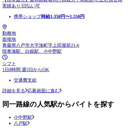
実績あり/日払い可
携帯ショップ
時給
1,350
円〜
1,550
円
勤務地
面接地
青森県八戸市大字湊町字上田屋前21-6
陸奥湊駅、白銀駅、小中野駅
シフト
1日8時間 週5日からOK
交通費支給
詳細を見る
応募画面に進む
同一路線の人気駅からバイトを探す
小中野駅
八戸駅