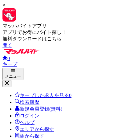
×
マッハバイトアプリ
アプリでお得にバイト探し！
無料ダウンロードはこちら
開く
0
キープ
メニュー
キープした求人を見る
0
検索履歴
新規会員登録(無料)
ログイン
ヘルプ
エリアから探す
駅から探す