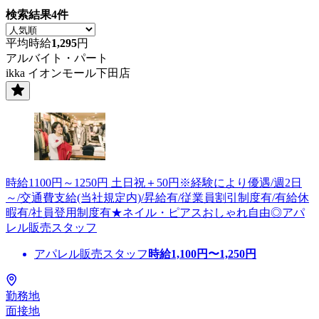
検索結果
4
件
平均時給
1,295
円
アルバイト・パート
ikka イオンモール下田店
時給1100円～1250円 土日祝＋50円※経験により優遇/週2日
～/交通費支給(当社規定内)/昇給有/従業員割引制度有/有給休
暇有/社員登用制度有★ネイル・ピアスおしゃれ自由◎アパ
レル販売スタッフ
アパレル販売スタッフ
時給
1,100
円〜
1,250
円
勤務地
面接地