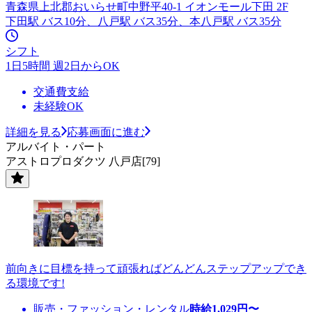
青森県上北郡おいらせ町中野平40-1 イオンモール下田 2F
下田駅 バス10分、八戸駅 バス35分、本八戸駅 バス35分
シフト
1日5時間 週2日からOK
交通費支給
未経験OK
詳細を見る
応募画面に進む
アルバイト・パート
アストロプロダクツ 八戸店[79]
前向きに目標を持って頑張ればどんどんステップアップでき
る環境です!
販売・ファッション・レンタル
時給
1,029
円〜