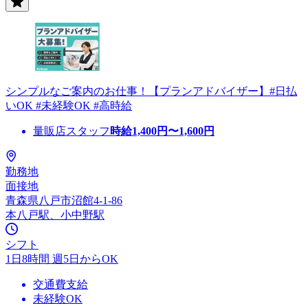
シンプルなご案内のお仕事！【プランアドバイザー】#日払
いOK #未経験OK #高時給
量販店スタッフ
時給
1,400
円〜
1,600
円
勤務地
面接地
青森県八戸市沼館4-1-86
本八戸駅、小中野駅
シフト
1日8時間 週5日からOK
交通費支給
未経験OK