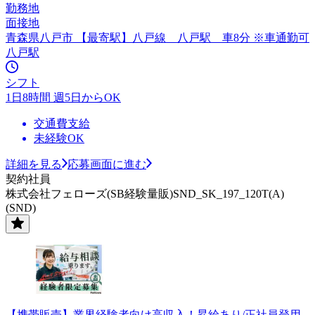
勤務地
面接地
青森県八戸市 【最寄駅】八戸線 八戸駅 車8分 ※車通勤可
八戸駅
シフト
1日8時間 週5日からOK
交通費支給
未経験OK
詳細を見る
応募画面に進む
契約社員
株式会社フェローズ(SB経験量販)SND_SK_197_120T(A)
(SND)
【携帯販売】業界経験者向け高収入！昇給あり/正社員登用