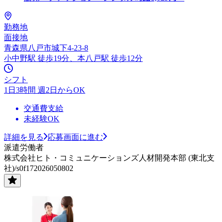
勤務地
面接地
青森県八戸市城下4-23-8
小中野駅 徒歩19分、本八戸駅 徒歩12分
シフト
1日3時間 週2日からOK
交通費支給
未経験OK
詳細を見る
応募画面に進む
派遣労働者
株式会社ヒト・コミュニケーションズ人材開発本部 (東北支
社)/s0f172026050802