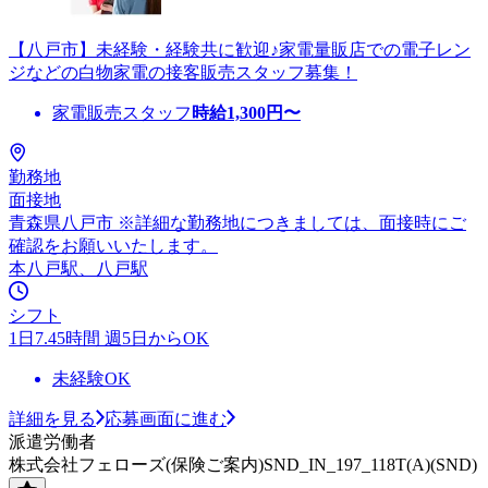
【八戸市】未経験・経験共に歓迎♪家電量販店での電子レン
ジなどの白物家電の接客販売スタッフ募集！
家電販売スタッフ
時給
1,300
円〜
勤務地
面接地
青森県八戸市 ※詳細な勤務地につきましては、面接時にご
確認をお願いいたします。
本八戸駅、八戸駅
シフト
1日7.45時間 週5日からOK
未経験OK
詳細を見る
応募画面に進む
派遣労働者
株式会社フェローズ(保険ご案内)SND_IN_197_118T(A)(SND)