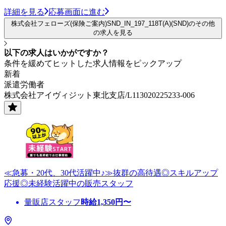
詳細を見る
応募画面に進む
株式会社フェローズ(保険ご案内)SND_IN_197_118T(A)(SND)のその他
の求人を見る
以下の求人はいかがですか？
条件を緩めてヒットした求人情報をピックアップ
新着
派遣労働者
株式会社アイヴィジット東北支店/L113020225233-006
≪急募・20代、30代活躍中♪≫抜群の高待遇◎スキルアップ
応援◎未経験活躍中の販売スタッフ
量販店スタッフ
時給
1,350
円〜