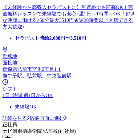
【未経験から高収入セラピストに】無資格でも応募OK！完
全無料レッスンで未経験でも安心♪週1日～1時間～OK！好き
な時間に働ける♪60分最大3510円★週20時間以上入店できる
方大歓迎♪
セラピスト
時給
2,088
円〜
3,510
円
勤務地
面接地
青森県弘前市宮川2丁目1-1
撫牛子駅、弘前駅、中央弘前駅
シフト
1日1時間 週1日からOK
未経験OK
詳細を見る
応募画面に進む
正社員
ナビ個別指導学院 弘前校(正社員)