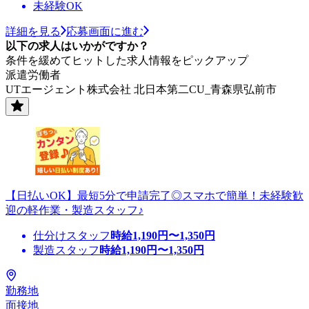
未経験OK
詳細を見る
応募画面に進む
以下の求人はいかがですか？
条件を緩めてヒットした求人情報をピックアップ
派遣労働者
UTエージェント株式会社 北日本第二CU_青森県弘前市
【日払いOK】最短5分で申請完了◎スマホで簡単！未経験歓
迎の軽作業・製造スタッフ♪
仕分けスタッフ
時給
1,190
円〜
1,350
円
製造スタッフ
時給
1,190
円〜
1,350
円
勤務地
面接地