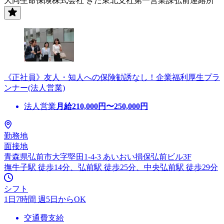
大同生命保険株式会社 きた東北支社第一営業課弘前連絡所
《正社員》友人・知人への保険勧誘なし！企業福利厚生プラ
ンナー(法人営業)
法人営業
月給
210,000
円〜
250,000
円
勤務地
面接地
青森県弘前市大字堅田1-4-3 あいおい損保弘前ビル3F
撫牛子駅 徒歩14分、弘前駅 徒歩25分、中央弘前駅 徒歩29分
シフト
1日7時間 週5日からOK
交通費支給