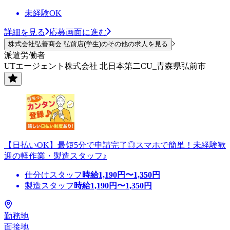
未経験OK
詳細を見る
応募画面に進む
株式会社弘善商会 弘前店(学生)のその他の求人を見る
派遣労働者
UTエージェント株式会社 北日本第二CU_青森県弘前市
【日払いOK】最短5分で申請完了◎スマホで簡単！未経験歓
迎の軽作業・製造スタッフ♪
仕分けスタッフ
時給
1,190
円〜
1,350
円
製造スタッフ
時給
1,190
円〜
1,350
円
勤務地
面接地