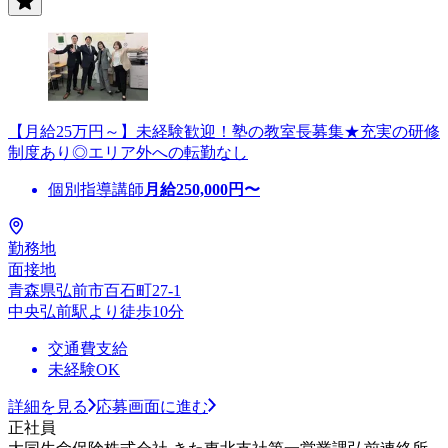
【月給25万円～】未経験歓迎！塾の教室長募集★充実の研修
制度あり◎エリア外への転勤なし
個別指導講師
月給
250,000
円〜
勤務地
面接地
青森県弘前市百石町27-1
中央弘前駅より徒歩10分
交通費支給
未経験OK
詳細を見る
応募画面に進む
正社員