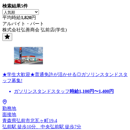
検索結果
5
件
平均時給
1,820
円
アルバイト・パート
株式会社弘善商会 弘前店(学生)
★学生大歓迎★普通免許が活かせる◎ガソリンスタンドスタ
ッフ募集!
ガソリンスタンドスタッフ
時給
1,100
円〜
1,400
円
勤務地
面接地
青森県弘前市北瓦ヶ町19-4
弘前駅 徒歩10分、中央弘前駅 徒歩7分