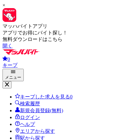
×
マッハバイトアプリ
アプリでお得にバイト探し！
無料ダウンロードはこちら
開く
0
キープ
メニュー
キープした求人を見る
0
検索履歴
新規会員登録(無料)
ログイン
ヘルプ
エリアから探す
駅から探す