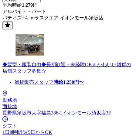
平均時給
1,279
円
アルバイト・パート
パティズ+キャラスクエア イオンモール須坂店
◆髪型・服装自由◆長期歓迎・未経験OK♬かわいい雑貨の
店舗スタッフ募集☆
雑貨販売スタッフ
時給
1,250
円〜
勤務地
面接地
長野県須坂市大字福島386-1イオンモール須坂店3F
シフト
1日8時間 週5日からOK