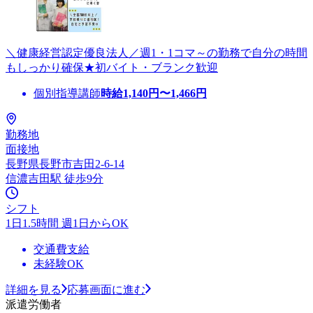
＼健康経営認定優良法人／週1・1コマ～の勤務で自分の時間
もしっかり確保★初バイト・ブランク歓迎
個別指導講師
時給
1,140
円〜
1,466
円
勤務地
面接地
長野県長野市吉田2-6-14
信濃吉田駅 徒歩9分
シフト
1日1.5時間 週1日からOK
交通費支給
未経験OK
詳細を見る
応募画面に進む
派遣労働者