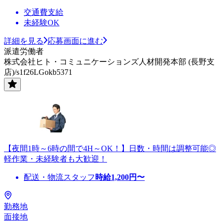
交通費支給
未経験OK
詳細を見る
応募画面に進む
派遣労働者
株式会社ヒト・コミュニケーションズ人材開発本部 (長野支
店)/s1f26LGokb5371
【夜間1時～6時の間で4H～OK！】日数・時間は調整可能◎
軽作業・未経験者も大歓迎！
配送・物流スタッフ
時給
1,200
円〜
勤務地
面接地