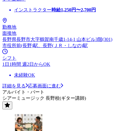
インストラクター
時給
1,250
円〜
2,700
円
勤務地
面接地
長野県長野市大字鶴賀南千歳1-14-1 山本ビル3階(301)
市役所前(長野)駅、長野(ＪＲ・しなの)駅
シフト
1日1時間 週2日からOK
未経験OK
詳細を見る
応募画面に進む
アルバイト・パート
シアーミュージック 長野校(ギター講師)