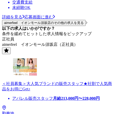
交通費支給
未経験OK
詳細を見る
応募画面に進む
aimerfeel イオンモール須坂店のその他の求人を見る
以下の求人はいかがですか？
条件を緩めてヒットした求人情報をピックアップ
正社員
aimerfeel イオンモール須坂店（正社員）
＜社員募集＞大人気ブランドの販売スタッフ★社割で人気商
品をお得にGet♪
アパレル販売スタッフ
月給
213,000
円〜
228,000
円
勤務地