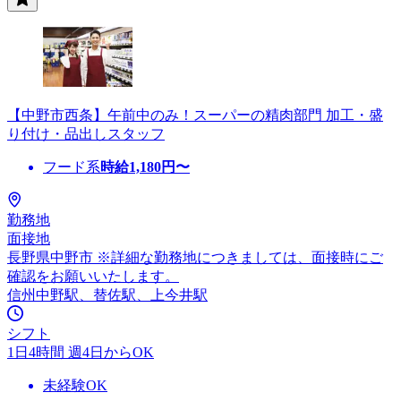
【中野市西条】午前中のみ！スーパーの精肉部門 加工・盛
り付け・品出しスタッフ
フード系
時給
1,180
円〜
勤務地
面接地
長野県中野市 ※詳細な勤務地につきましては、面接時にご
確認をお願いいたします。
信州中野駅、替佐駅、上今井駅
シフト
1日4時間 週4日からOK
未経験OK