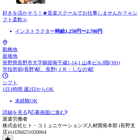
好きを活かそう！★音楽スクールでお仕事しませんか？≪シ
フト柔軟≫
インストラクター
時給
1,250
円〜
2,700
円
勤務地
面接地
長野県長野市大字鶴賀南千歳1-14-1 山本ビル3階(301)
市役所前(長野)駅、長野(ＪＲ・しなの)駅
シフト
1日1時間 週2日からOK
未経験OK
詳細を見る
応募画面に進む
派遣労働者
株式会社ヒト・コミュニケーションズ人材開発本部 (長野支
店)/s1f26d251020064