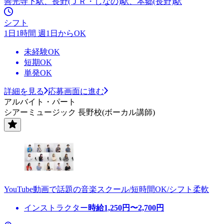
善光寺下駅、長野(ＪＲ・しなの)駅、本郷(長野)駅
シフト
1日1時間 週1日からOK
未経験OK
短期OK
単発OK
詳細を見る
応募画面に進む
アルバイト・パート
シアーミュージック 長野校(ボーカル講師)
YouTube動画で話題の音楽スクール/短時間OK/シフト柔軟
インストラクター
時給
1,250
円〜
2,700
円