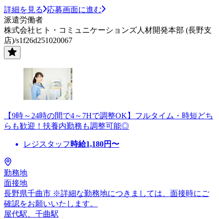
詳細を見る
応募画面に進む
派遣労働者
株式会社ヒト・コミュニケーションズ人材開発本部 (長野支
店)/s1f26d251020067
【9時～24時の間で4～7Hで調整OK】フルタイム・時短どち
らも歓迎！扶養内勤務も調整可能◎
レジスタッフ
時給
1,180
円〜
勤務地
面接地
長野県千曲市 ※詳細な勤務地につきましては、面接時にご
確認をお願いいたします。
屋代駅、千曲駅