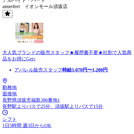
アルバイト・パート
aimerfeel イオンモール須坂店
大人気ブランドの販売スタッフ★履歴書不要★社割で人気商
品をお得にGet♪
アパレル販売スタッフ
時給
1,070
円〜
1,200
円
勤務地
面接地
長野県須坂市福島386番地1
長野駅よりバスで25分、須坂駅よりバスで15分
シフト
1日5時間 週3日からOK