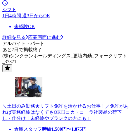
シフト
1日4時間 週3日からOK
未経験OK
詳細を見る
応募画面に進む
アルバイト・パート
あと7日で掲載終了
(株)シンクランホールディングス_更埴内勤_フォークリフト
_37371
＼土日のみ勤務★リフト免許を活かせるお仕事！／免許があ
れば実務経験はなくてもOK◎コカ・コーラ社製品の荷下
し・仕分け｜未経験やブランクの方にも！
倉庫スタッフ
時給
1,500
円〜
1,875
円