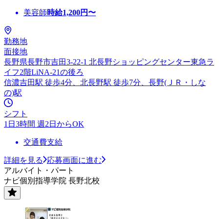
美容師
時給
1,200
円〜
勤務地
面接地
長野県長野市吉田3-22-1 北長野ショッピングセンター東急ラ
イフ2階LiNA-21の後ろ
信濃吉田駅 徒歩4分、北長野駅 徒歩7分、長野(ＪＲ・しな
の)駅
シフト
1日3時間 週2日からOK
交通費支給
詳細を見る
応募画面に進む
アルバイト・パート
ナビ個別指導学院 長野北校