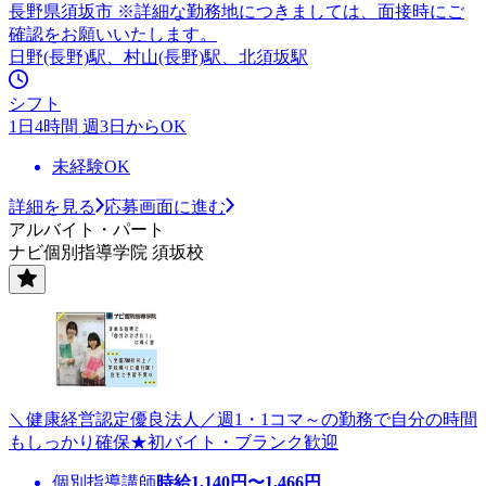
長野県須坂市 ※詳細な勤務地につきましては、面接時にご
確認をお願いいたします。
日野(長野)駅、村山(長野)駅、北須坂駅
シフト
1日4時間 週3日からOK
未経験OK
詳細を見る
応募画面に進む
アルバイト・パート
ナビ個別指導学院 須坂校
＼健康経営認定優良法人／週1・1コマ～の勤務で自分の時間
もしっかり確保★初バイト・ブランク歓迎
個別指導講師
時給
1,140
円〜
1,466
円