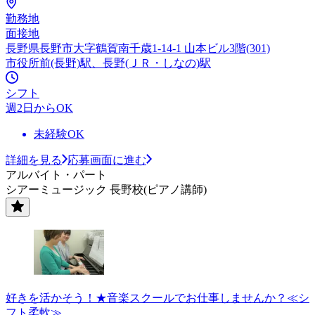
勤務地
面接地
長野県長野市大字鶴賀南千歳1-14-1 山本ビル3階(301)
市役所前(長野)駅、長野(ＪＲ・しなの)駅
シフト
週2日からOK
未経験OK
詳細を見る
応募画面に進む
アルバイト・パート
シアーミュージック 長野校(ピアノ講師)
好きを活かそう！★音楽スクールでお仕事しませんか？≪シ
フト柔軟≫