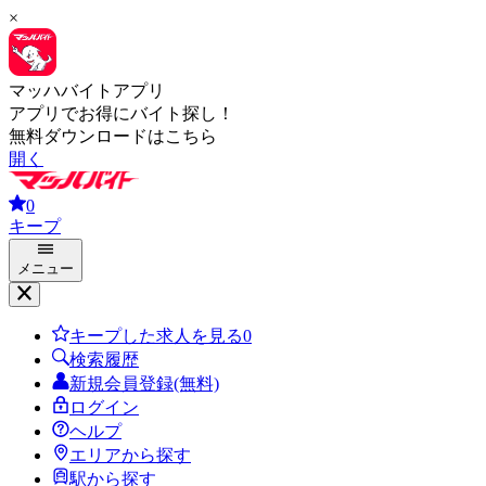
×
マッハバイトアプリ
アプリでお得にバイト探し！
無料ダウンロードはこちら
開く
0
キープ
メニュー
キープした求人を見る
0
検索履歴
新規会員登録(無料)
ログイン
ヘルプ
エリアから探す
駅から探す