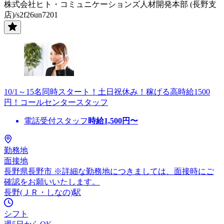
株式会社ヒト・コミュニケーションズ人材開発本部 (長野支
店)/s2f26un7201
10/1～15名同時スタート！土日祝休み！稼げる高時給1500
円！コールセンタースタッフ
電話受付スタッフ
時給
1,500
円〜
勤務地
面接地
長野県長野市 ※詳細な勤務地につきましては、面接時にご
確認をお願いいたします。
長野(ＪＲ・しなの)駅
シフト