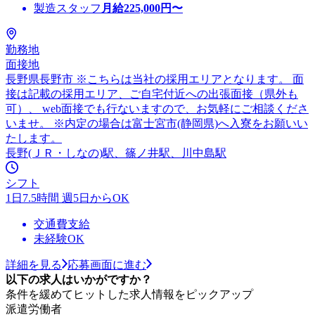
製造スタッフ
月給
225,000
円〜
勤務地
面接地
長野県長野市 ※こちらは当社の採用エリアとなります。 面
接は記載の採用エリア、ご自宅付近への出張面接（県外も
可）、 web面接でも行ないますので、お気軽にご相談くださ
いませ。 ※内定の場合は富士宮市(静岡県)へ入寮をお願いい
たします。
長野(ＪＲ・しなの)駅、篠ノ井駅、川中島駅
シフト
1日7.5時間 週5日からOK
交通費支給
未経験OK
詳細を見る
応募画面に進む
以下の求人はいかがですか？
条件を緩めてヒットした求人情報をピックアップ
派遣労働者