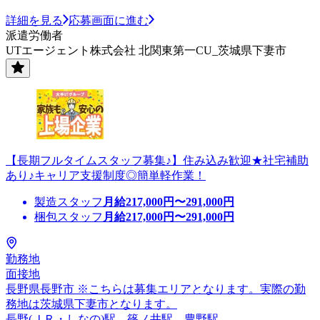
詳細を見る
応募画面に進む
派遣労働者
UTエージェント株式会社 北関東第一CU_茨城県下妻市
【長期フルタイムスタッフ募集♪】住み込み歓迎★社宅補助
あり♪キャリア支援制度◎簡単軽作業！
製造スタッフ
月給
217,000
円〜
291,000
円
梱包スタッフ
月給
217,000
円〜
291,000
円
勤務地
面接地
長野県長野市 ※こちらは募集エリアとなります。実際の勤
務地は茨城県下妻市となります。
長野(ＪＲ・しなの)駅、篠ノ井駅、豊野駅