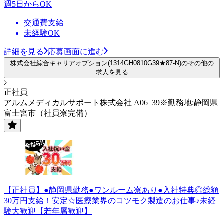
週5日からOK
交通費支給
未経験OK
詳細を見る
応募画面に進む
株式会社綜合キャリアオプション(1314GH0810G39★87-N)のその他の
求人を見る
正社員
アルムメディカルサポート株式会社 A06_39※勤務地:静岡県
富士宮市（社員寮完備）
【正社員】●静岡県勤務●ワンルーム寮あり●入社特典◎総額
30万円支給！安定☆医療業界のコツモク製造のお仕事♪未経
験大歓迎【若年層歓迎】