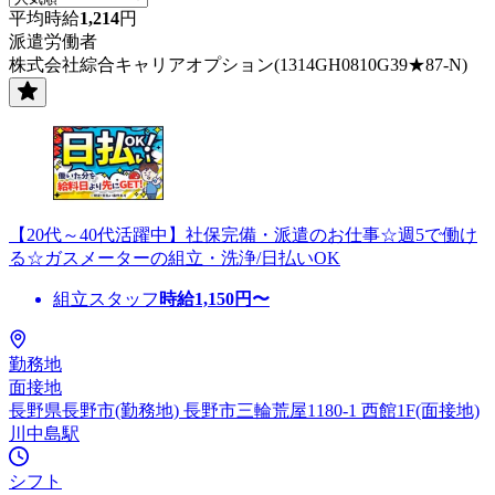
平均時給
1,214
円
派遣労働者
株式会社綜合キャリアオプション(1314GH0810G39★87-N)
【20代～40代活躍中】社保完備・派遣のお仕事☆週5で働け
る☆ガスメーターの組立・洗浄/日払いOK
組立スタッフ
時給
1,150
円〜
勤務地
面接地
長野県長野市(勤務地) 長野市三輪荒屋1180-1 西館1F(面接地)
川中島駅
シフト