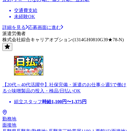
交通費支給
未経験OK
詳細を見る
応募画面に進む
派遣労働者
株式会社綜合キャリアオプション(1314GH0810G39★78-N)
【20代～40代活躍中】社保完備・派遣のお仕事☆週5で働け
る☆味噌製品の投入・検品/日払いOK
組立スタッフ
時給
1,100
円〜
1,375
円
勤務地
面接地