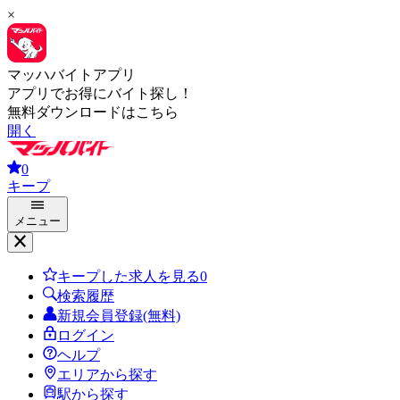
×
マッハバイトアプリ
アプリでお得にバイト探し！
無料ダウンロードはこちら
開く
0
キープ
メニュー
キープした求人を見る
0
検索履歴
新規会員登録(無料)
ログイン
ヘルプ
エリアから探す
駅から探す