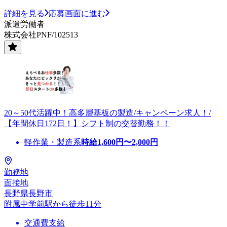
詳細を見る
応募画面に進む
派遣労働者
株式会社PNF/102513
20～50代活躍中！高多層基板の製造/キャンペーン求人！/
【年間休日172日！】シフト制の交替勤務！！
軽作業・製造系
時給
1,600
円〜
2,000
円
勤務地
面接地
長野県長野市
附属中学前駅から徒歩11分
交通費支給