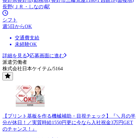
長野県長野市(勤務地) 長野市三輪荒屋1180-1 西館1F(面接地)
長野(ＪＲ・しなの)駅
シフト
週5日からOK
交通費支給
未経験OK
詳細を見る
応募画面に進む
派遣労働者
株式会社日本ケイテム/5164
【プリント基板を作る機械補助・目視チェック】『＼月の半
分が休日！／実質時給1550円更に今なら入社祝金3万円GET
のチャンス！』