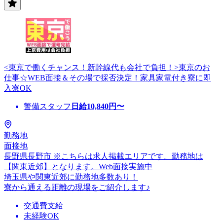
<東京で働くチャンス！新幹線代も会社で負担！>東京のお
仕事☆WEB面接＆その場で採否決定！家具家電付き寮に即
入寮OK
警備スタッフ
日給
10,840
円〜
勤務地
面接地
長野県長野市 ※こちらは求人掲載エリアです。勤務地は
【関東近郊】となります。Web面接実施中
埼玉県や関東近郊に勤務地多数あり！
寮から通える距離の現場をご紹介します♪
交通費支給
未経験OK