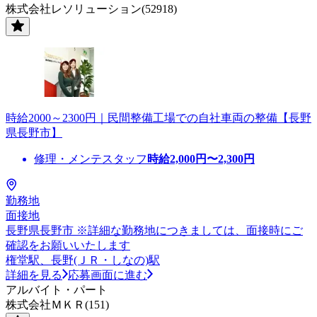
株式会社レソリューション(52918)
時給2000～2300円｜民間整備工場での自社車両の整備【長野
県長野市】
修理・メンテスタッフ
時給
2,000
円〜
2,300
円
勤務地
面接地
長野県長野市 ※詳細な勤務地につきましては、面接時にご
確認をお願いいたします
権堂駅、長野(ＪＲ・しなの)駅
詳細を見る
応募画面に進む
アルバイト・パート
株式会社ＭＫＲ(151)