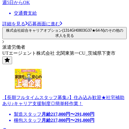
週5日からOK
交通費支給
詳細を見る
応募画面に進む
株式会社綜合キャリアオプション(1314GH0803G37★64-N)のその他の
求人を見る
派遣労働者
UTエージェント株式会社 北関東第一CU_茨城県下妻市
【長期フルタイムスタッフ募集♪】住み込み歓迎★社宅補助
あり♪キャリア支援制度◎簡単軽作業！
製造スタッフ
月給
217,000
円〜
291,000
円
梱包スタッフ
月給
217,000
円〜
291,000
円