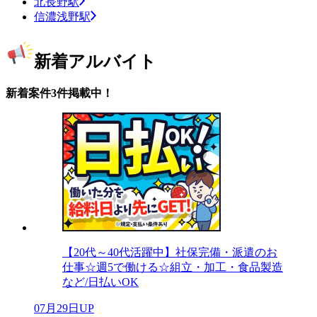
北長野駅
信濃浅野駅
新着アルバイト
新着案件3件掲載中！
【20代～40代活躍中】社保完備・派遣のお
仕事☆週5で働ける☆組立・加工・食品製造
など/日払いOK
07月29日UP