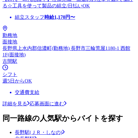
る☆工具を使って製品の組立/日払いOK
組立スタッフ
時給
1,170
円〜
勤務地
面接地
長野県上水内郡信濃町(勤務地) 長野市三輪荒屋1180-1 西館
1F(面接地)
古間駅
シフト
週5日からOK
交通費支給
詳細を見る
応募画面に進む
同一路線の人気駅からバイトを探す
長野駅(ＪＲ・しなの)