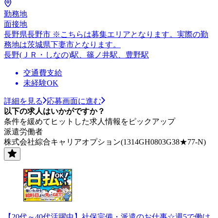
勤務地
面接地
長野県長野市 ※こちらは募集エリアとなります。実際の勤
務地は茨城県下妻市となります。
長野(ＪＲ・しなの)駅、篠ノ井駅、豊野駅
交通費支給
未経験OK
詳細を見る
応募画面に進む
以下の求人はいかがですか？
条件を緩めてヒットした求人情報をピックアップ
派遣労働者
株式会社綜合キャリアオプション(1314GH0803G38★77-N)
【20代～40代活躍中】社保完備・派遣のお仕事☆週5で働け