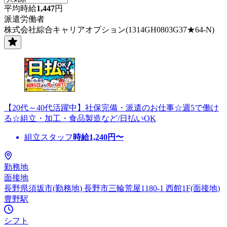
平均時給
1,447
円
派遣労働者
株式会社綜合キャリアオプション(1314GH0803G37★64-N)
【20代～40代活躍中】社保完備・派遣のお仕事☆週5で働け
る☆組立・加工・食品製造など/日払いOK
組立スタッフ
時給
1,240
円〜
勤務地
面接地
長野県須坂市(勤務地) 長野市三輪荒屋1180-1 西館1F(面接地)
豊野駅
シフト