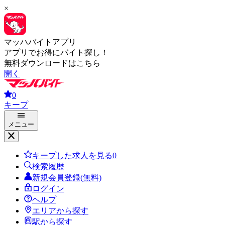
×
マッハバイトアプリ
アプリでお得にバイト探し！
無料ダウンロードはこちら
開く
0
キープ
メニュー
キープした求人を見る
0
検索履歴
新規会員登録(無料)
ログイン
ヘルプ
エリアから探す
駅から探す