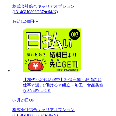
株式会社綜合キャリアオプション
(1314GH0803G37★64-N)
時給1,240円〜
【20代～40代活躍中】社保完備・派遣のお
仕事☆週5で働ける☆組立・加工・食品製造
など/日払いOK
07月24日UP
株式会社綜合キャリアオプション
(1314GH0803G37★46-N)