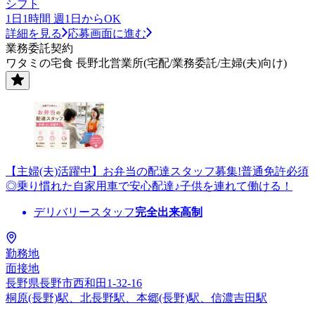
シフト
1日1時間 週1日からOK
詳細を見る
応募画面に進む
業務委託契約
ワタミの宅食 長野北営業所(宅配/業務委託/主婦(夫)向け)
【主婦(夫)活躍中】お弁当の配達スタッフ募集!普通免許必須
◎乗り慣れた自家用車で安心配達♪子供を連れて働ける！
デリバリースタッフ
完全出来高制
勤務地
面接地
長野県長野市西和田1-32-16
桐原(長野)駅、北長野駅、本郷(長野)駅、信濃吉田駅