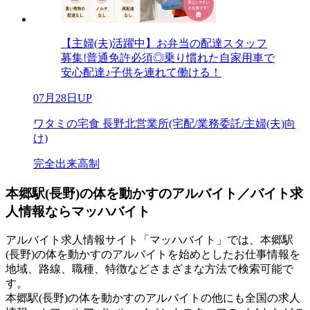
【主婦(夫)活躍中】お弁当の配達スタッフ
募集!普通免許必須◎乗り慣れた自家用車で
安心配達♪子供を連れて働ける！
07月28日UP
ワタミの宅食 長野北営業所(宅配/業務委託/主婦(夫)向
け)
完全出来高制
本郷駅(長野)の体を動かすのアルバイト／バイト求
人情報ならマッハバイト
アルバイト求人情報サイト「マッハバイト」では、本郷駅
(長野)の体を動かすのアルバイトを始めとしたお仕事情報を
地域、路線、職種、特徴などさまざまな方法で検索可能で
す。
本郷駅(長野)の体を動かすのアルバイトの他にも全国の求人