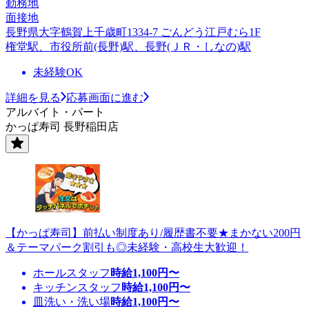
勤務地
面接地
長野県大字鶴賀上千歳町1334-7 ごんどう江戸むら1F
権堂駅、市役所前(長野)駅、長野(ＪＲ・しなの)駅
未経験OK
詳細を見る
応募画面に進む
アルバイト・パート
かっぱ寿司 長野稲田店
【かっぱ寿司】前払い制度あり/履歴書不要★まかない200円
＆テーマパーク割引も◎未経験・高校生大歓迎！
ホールスタッフ
時給
1,100
円〜
キッチンスタッフ
時給
1,100
円〜
皿洗い・洗い場
時給
1,100
円〜