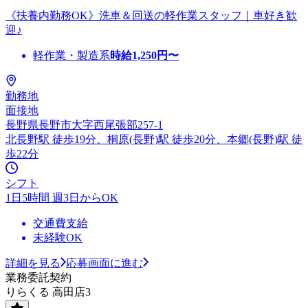
《扶養内勤務OK》洗車＆回送の軽作業スタッフ｜車好き歓
迎♪
軽作業・製造系
時給
1,250
円〜
勤務地
面接地
長野県長野市大字西尾張部257-1
北長野駅 徒歩19分、桐原(長野)駅 徒歩20分、本郷(長野)駅 徒
歩22分
シフト
1日5時間 週3日からOK
交通費支給
未経験OK
詳細を見る
応募画面に進む
業務委託契約
りらくる 高田店3