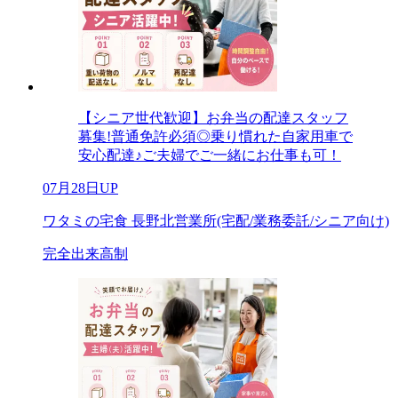
【シニア世代歓迎】お弁当の配達スタッフ
募集!普通免許必須◎乗り慣れた自家用車で
安心配達♪ご夫婦でご一緒にお仕事も可！
07月28日UP
ワタミの宅食 長野北営業所(宅配/業務委託/シニア向け)
完全出来高制