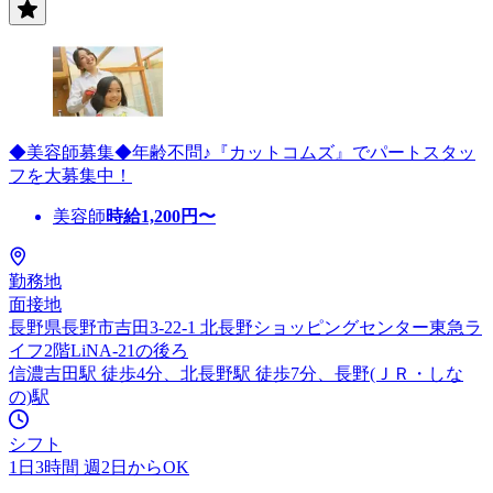
◆美容師募集◆年齢不問♪『カットコムズ』でパートスタッ
フを大募集中！
美容師
時給
1,200
円〜
勤務地
面接地
長野県長野市吉田3-22-1 北長野ショッピングセンター東急ラ
イフ2階LiNA-21の後ろ
信濃吉田駅 徒歩4分、北長野駅 徒歩7分、長野(ＪＲ・しな
の)駅
シフト
1日3時間 週2日からOK