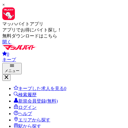
×
マッハバイトアプリ
アプリでお得にバイト探し！
無料ダウンロードはこちら
開く
0
キープ
メニュー
キープした求人を見る
0
検索履歴
新規会員登録(無料)
ログイン
ヘルプ
エリアから探す
駅から探す