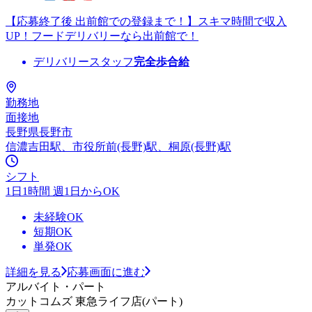
【応募終了後 出前館での登録まで！】スキマ時間で収入
UP！フードデリバリーなら出前館で！
デリバリースタッフ
完全歩合給
勤務地
面接地
長野県長野市
信濃吉田駅、市役所前(長野)駅、桐原(長野)駅
シフト
1日1時間 週1日からOK
未経験OK
短期OK
単発OK
詳細を見る
応募画面に進む
アルバイト・パート
カットコムズ 東急ライフ店(パート)