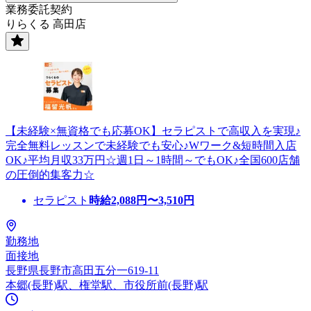
業務委託契約
りらくる 高田店
【未経験×無資格でも応募OK】セラピストで高収入を実現♪
完全無料レッスンで未経験でも安心♪Wワーク&短時間入店
OK♪平均月収33万円☆週1日～1時間～でもOK♪全国600店舗
の圧倒的集客力☆
セラピスト
時給
2,088
円〜
3,510
円
勤務地
面接地
長野県長野市高田五分一619-11
本郷(長野)駅、権堂駅、市役所前(長野)駅