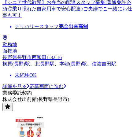
【シニア世代歓迎】お弁当の配達スタッフ募集!普通免許必
須◎乗り慣れた自家用車で安心配達♪ご夫婦でご一緒にお仕
事も可！
デリバリースタッフ
完全出来高制
勤務地
面接地
長野県長野市西和田1-32-16
桐原(長野)駅、北長野駅、本郷(長野)駅、信濃吉田駅
未経験OK
詳細を見る
応募画面に進む
業務委託契約
株式会社出前館(長野県長野市)