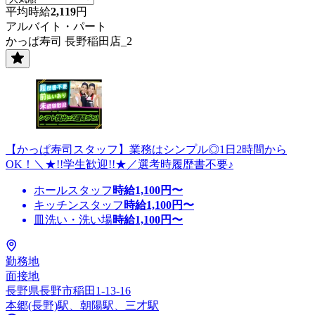
平均時給
2,119
円
アルバイト・パート
かっぱ寿司 長野稲田店_2
【かっぱ寿司スタッフ】業務はシンプル◎1日2時間から
OK！＼★!!学生歓迎!!★／選考時履歴書不要♪
ホールスタッフ
時給
1,100
円〜
キッチンスタッフ
時給
1,100
円〜
皿洗い・洗い場
時給
1,100
円〜
勤務地
面接地
長野県長野市稲田1-13-16
本郷(長野)駅、朝陽駅、三才駅