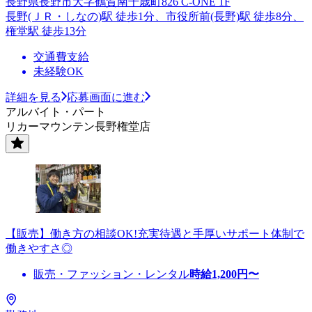
長野県長野市大字鶴賀南千歳町826 C-ONE 1F
長野(ＪＲ・しなの)駅 徒歩1分、市役所前(長野)駅 徒歩8分、
権堂駅 徒歩13分
交通費支給
未経験OK
詳細を見る
応募画面に進む
アルバイト・パート
リカーマウンテン長野権堂店
【販売】働き方の相談OK!充実待遇と手厚いサポート体制で
働きやすさ◎
販売・ファッション・レンタル
時給
1,200
円〜