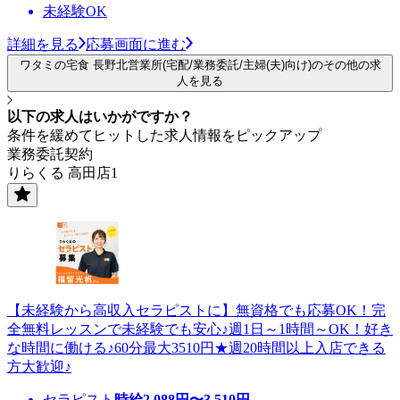
未経験OK
詳細を見る
応募画面に進む
ワタミの宅食 長野北営業所(宅配/業務委託/主婦(夫)向け)のその他の求
人を見る
以下の求人はいかがですか？
条件を緩めてヒットした求人情報をピックアップ
業務委託契約
りらくる 高田店1
【未経験から高収入セラピストに】無資格でも応募OK！完
全無料レッスンで未経験でも安心♪週1日～1時間～OK！好き
な時間に働ける♪60分最大3510円★週20時間以上入店できる
方大歓迎♪
セラピスト
時給
2,088
円〜
3,510
円