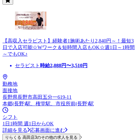
【高収入セラピスト】経験者1施術あたり2,840円～！最短3
日で入店可能☆Wワーク＆短時間入店もOK☆週1日～1時間
～でもOK♪
セラピスト
時給
2,088
円〜
3,510
円
勤務地
面接地
長野県長野市高田五分一619-11
本郷(長野)駅、権堂駅、市役所前(長野)駅
シフト
1日1時間 週1日からOK
詳細を見る
応募画面に進む
りらくる 高田店3のその他の求人を見る