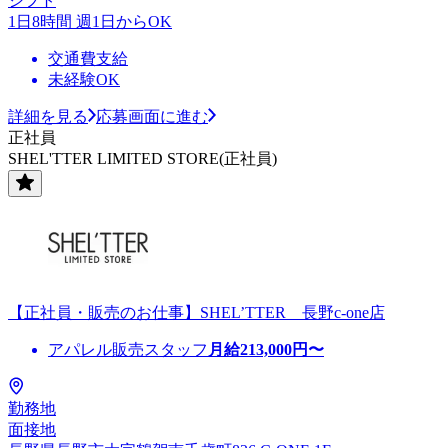
シフト
1日8時間 週1日からOK
交通費支給
未経験OK
詳細を見る
応募画面に進む
正社員
SHEL'TTER LIMITED STORE(正社員)
【正社員・販売のお仕事】SHEL’TTER 長野c-one店
アパレル販売スタッフ
月給
213,000
円〜
勤務地
面接地