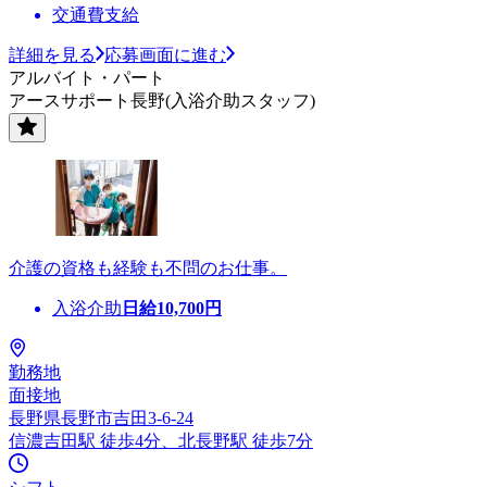
交通費支給
詳細を見る
応募画面に進む
アルバイト・パート
アースサポート長野(入浴介助スタッフ)
介護の資格も経験も不問のお仕事。
入浴介助
日給
10,700
円
勤務地
面接地
長野県長野市吉田3-6-24
信濃吉田駅 徒歩4分、北長野駅 徒歩7分