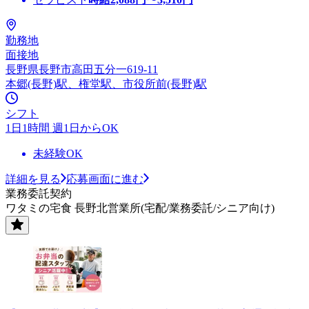
勤務地
面接地
長野県長野市高田五分一619-11
本郷(長野)駅、権堂駅、市役所前(長野)駅
シフト
1日1時間 週1日からOK
未経験OK
詳細を見る
応募画面に進む
業務委託契約
ワタミの宅食 長野北営業所(宅配/業務委託/シニア向け)