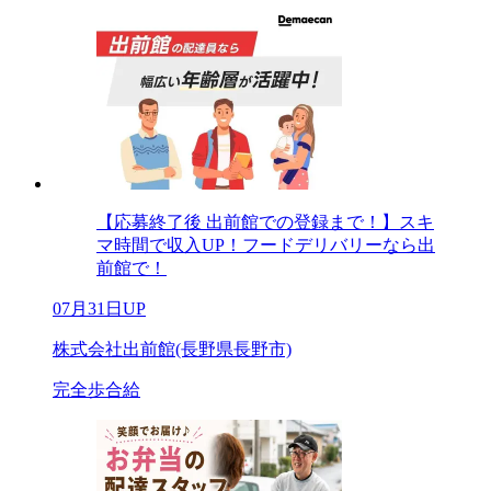
【応募終了後 出前館での登録まで！】スキ
マ時間で収入UP！フードデリバリーなら出
前館で！
07月31日UP
株式会社出前館(長野県長野市)
完全歩合給