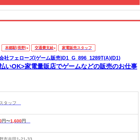
本郷駅(長野)
交通費支給
家電販売スタッフ
社フェローズ(ゲーム販売)D1_G_896_1289T(A)(D1)
日払いOK>家電量販店でゲームなどの販売のお仕事
売スタッフ
0
円〜
1,600
円
市吉田1-21-33