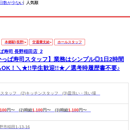
日数が少ない
人気順
本郷駅(長野)
交通費支給
ホールスタッフ
ぱ寿司 長野稲田店_2
かっぱ寿司スタッフ】業務はシンプル◎1日2時間
OK！＼★!!学生歓迎!!★／選考時履歴書不要♪
ールスタッフ (2)キッチンスタッフ (3)皿洗い・洗い場
,100
円〜
(2)時給
1,100
円〜
(3)時給
1,100
円〜
市稲田1-13-16