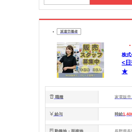
派遣労働者
株式会
<
★
職種
家電販
給与
時給
1,40
勤務地・面接地
長野県長野