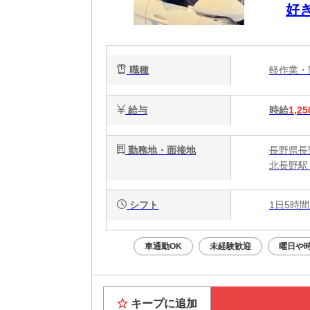
好
職種
軽作業
給与
時給
1,25
勤務地・面接地
長野県長
北長野駅 
シフト
1日5時間
車通勤OK
未経験歓迎
曜日や
キープに追加