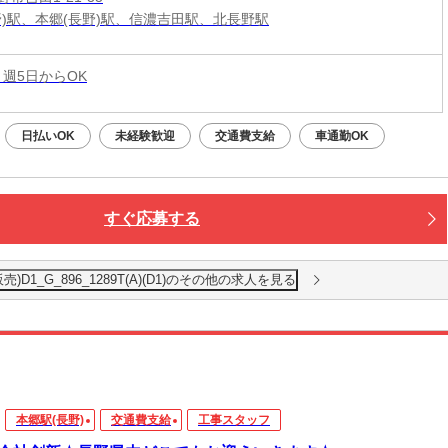
野)駅、本郷(長野)駅、信濃吉田駅、北長野駅
 週5日からOK
日払いOK
未経験歓迎
交通費支給
車通勤OK
すぐ応募する
1_G_896_1289T(A)(D1)のその他の求人を見る
本郷駅(長野)
交通費支給
工事スタッフ