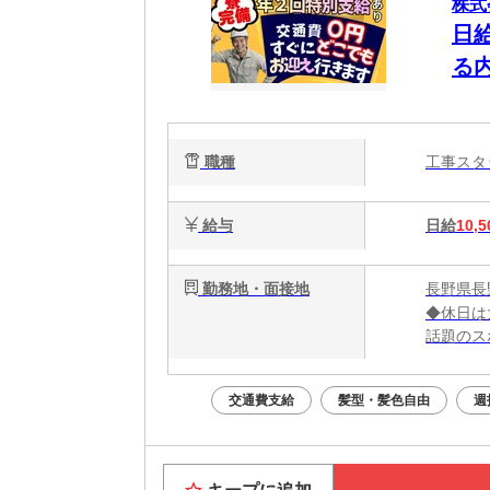
株式
日
る
タ
に
職種
工事ス
給与
日給
10,5
勤務地・面接地
長野県長
◆休日は
話題のス
大阪グル
交通費支給
髪型・髪色自由
週
＼大阪で
勤務地：
★全国ど
大阪ま