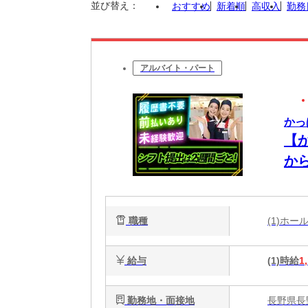
並び替え：
おすすめ
新着順
高収入
勤務
アルバイト・パート
かっ
【
から
職種
(1)ホ
給与
(1)時給
1
勤務地・面接地
長野県長野