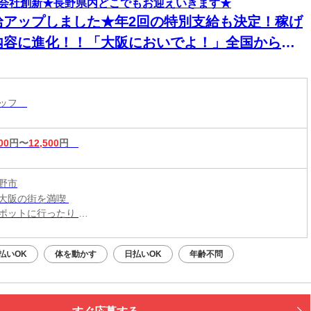
会社創新★長野県内どこでもお迎えいきます★
給アップしました★年2回の特別支給も決定！稼げ
内容に進化！！「大阪においでよ！」全国からス
ッフが集まってます！【現場での簡単作業】スグ
住める個室寮でご飯3食付き！男性活躍中！
タッフ
00
円〜
12,500
円
野市
大阪の街を満喫
ポットに行ったり
メの食べ歩きなども◎
払いOK
体を動かす
日払いOK
年齢不問
新生活はじめよう！／
大阪・関西一円
こからでも応募OK！
での交通費は【0円】