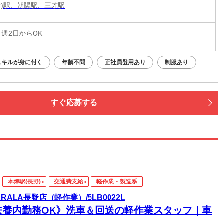
野)駅、朝陽駅、三才駅
 週2日からOK
スキルが身に付く
年齢不問
正社員登用あり
制服あり
すぐ応募する
本郷駅(長野)
交通費支給
軽作業・製造系
BERALA長野店（軽作業）/5LB0022L
扶養内勤務OK》洗車＆回送の軽作業スタッフ｜車