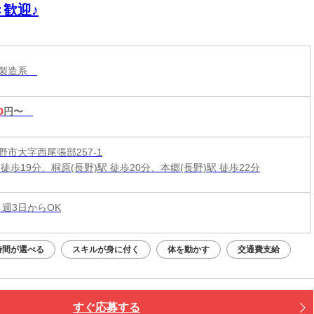
き歓迎♪
・製造系
0
円〜
野市大字西尾張部257-1
徒歩19分、桐原(長野)駅 徒歩20分、本郷(長野)駅 徒歩22分
 週3日からOK
時間が選べる
スキルが身に付く
体を動かす
交通費支給
すぐ応募する