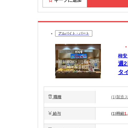
キープに追加
お近く
★すぐに
家具家電
Wi-F
アルバイト・パート
★休日も
大阪の
観光・
柿安
6月には
週2
大阪で「
タ
な大
職種
(1)製
給与
(1)時給
1