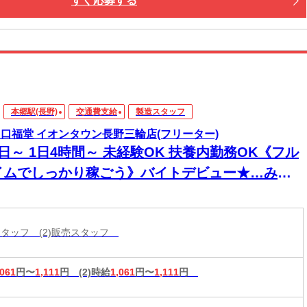
すぐ応募する
までお迎えに行きますよ！
住める【寮完備】
つき・ご飯も３食付いて快適♪
iもあり！カバンひとつで入居OK！
楽しめる好立地
中心地までスグ！
本郷駅(長野)
交通費支給
製造スタッフ
グルメ・ショッピングも満喫できます。
 口福堂 イオンタウン長野三輪店(フリーター)
新しい寮もOPENしました！
日～ 1日4時間～ 未経験OK 扶養内勤務OK《フル
働く・暮らす・楽しむ」全部叶います！
イムでしっかり稼ごう》バイトデビュー★…みん
歓迎!!
造スタッフ (2)販売スタッフ
,061
円〜
1,111
円
(2)時給
1,061
円〜
1,111
円