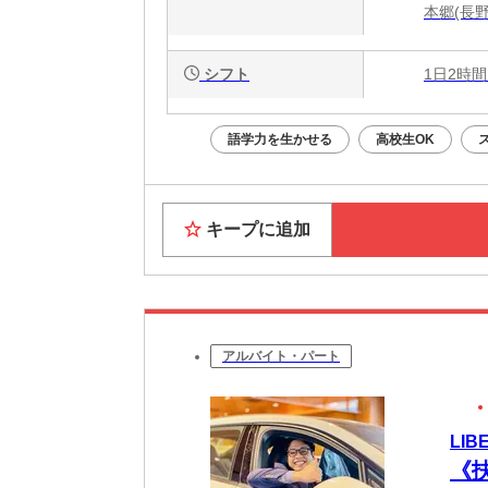
本郷(長
シフト
1日2時間
語学力を生かせる
高校生OK
キープに追加
アルバイト・パート
LI
《