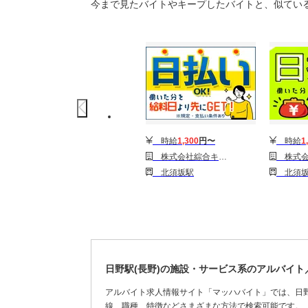
今まで見たバイトやキープしたバイトと、似てい
時給
1,300
円〜
時給
1
株式会社綜合キャリアオプション(1314GH0803G37★86-N)
株式会社綜合キャリアオプション(
北須坂駅
北須坂
日野駅(長野)の施設・サービス系のアルバイ
アルバイト求人情報サイト「マッハバイト」では、日野
線、職種、特徴などさまざまな方法で検索可能です。