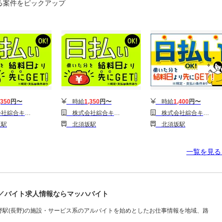
る案件をピックアップ
,350
円〜
時給
1,350
円〜
時給
1,400
円〜
1314GH0803G39★34-N)
株式会社綜合キャリアオプション(1314GH0803G38★16-N)
株式会社綜合キャリアオプション(1314GH0803G38★9-N)
駅
北須坂駅
北須坂駅
一覧を見
ト／バイト求人情報ならマッハバイト
駅(長野)の施設・サービス系のアルバイトを始めとしたお仕事情報を地域、路