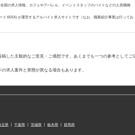
も全国の求人情報、カフェやアパレル、イベントスタッフのバイトなどの人気職種
ド:6054) が運営するアルバイト求人サイトです（なお、職業紹介事業は行ってお
投稿した主観的なご意見・ご感想です。あくまでも一つの参考としてご
ジの求人案件と実態が異なる場合もあります。
埼玉県
千葉県
茨城県
栃木県
群馬県