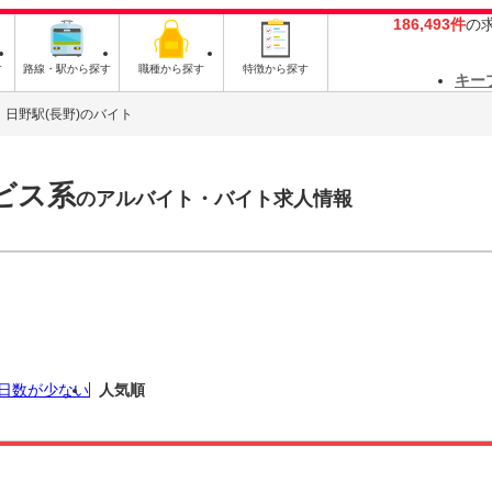
186,493件
の
す
路線・駅から探す
職種から探す
特徴から探す
キー
日野駅(長野)のバイト
ビス系
のアルバイト・バイト求人情報
日数が少ない
人気順