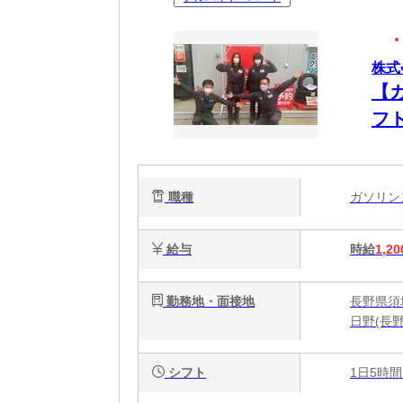
株式
【
フ
職種
ガソリ
給与
時給
1,20
勤務地・面接地
長野県須坂
日野(長野
シフト
1日5時間