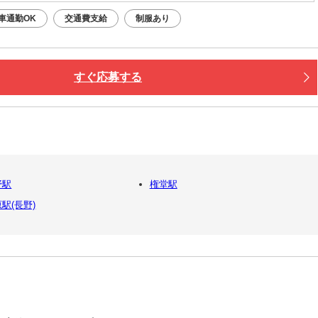
車通勤OK
交通費支給
制服あり
すぐ応募する
野駅
権堂駅
駅(長野)