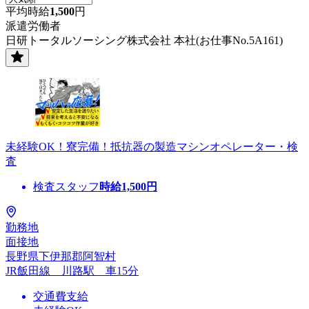
平均時給
1,500
円
派遣労働者
日研トータルソーシング株式会社 本社(お仕事No.5A161)
未経験OK！寮完備！抵抗器の製造マシンオペレーター・検
査
検査スタッフ
時給
1,500
円
勤務地
面接地
長野県下伊那郡阿智村
JR飯田線 川路駅 車15分
交通費支給