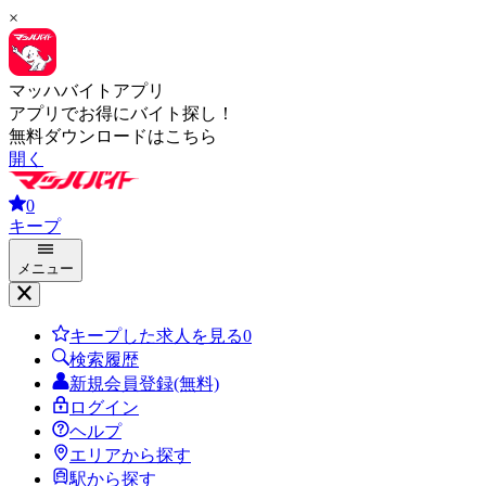
×
マッハバイトアプリ
アプリでお得にバイト探し！
無料ダウンロードはこちら
開く
0
キープ
メニュー
キープした求人を見る
0
検索履歴
新規会員登録(無料)
ログイン
ヘルプ
エリアから探す
駅から探す