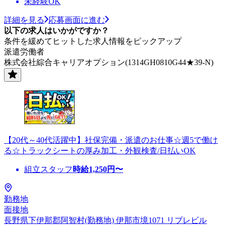
未経験OK
詳細を見る
応募画面に進む
以下の求人はいかがですか？
条件を緩めてヒットした求人情報をピックアップ
派遣労働者
株式会社綜合キャリアオプション(1314GH0810G44★39-N)
【20代～40代活躍中】社保完備・派遣のお仕事☆週5で働け
る☆トラックシートの厚み加工・外観検査/日払いOK
組立スタッフ
時給
1,250
円〜
勤務地
面接地
長野県下伊那郡阿智村(勤務地) 伊那市境1071 リブレビル