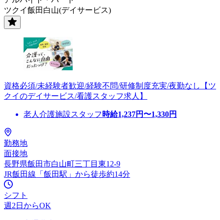
ツクイ飯田白山(デイサービス)
資格必須/未経験者歓迎/経験不問/研修制度充実/夜勤なし【ツ
クイのデイサービス/看護スタッフ求人】
老人介護施設スタッフ
時給
1,237
円〜
1,330
円
勤務地
面接地
長野県飯田市白山町三丁目東12-9
JR飯田線「飯田駅」から徒歩約14分
シフト
週2日からOK