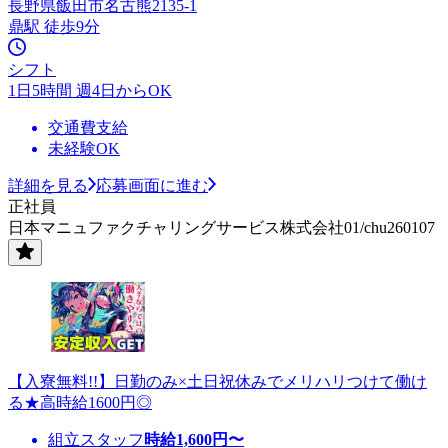
長野県飯田市名古熊2135-1
鼎駅 徒歩9分
シフト
1日5時間 週4日からOK
交通費支給
未経験OK
詳細を見る
応募画面に進む
正社員
日本マニュファクチャリングサービス株式会社01/chu260107
【入寮無料!!】日勤のみ×土日祝休みでメリハリつけて働け
る★高時給1600円◎
組立スタッフ
時給
1,600
円〜