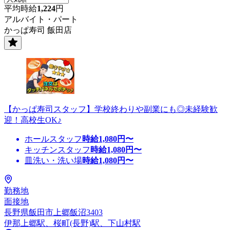
平均時給
1,224
円
アルバイト・パート
かっぱ寿司 飯田店
【かっぱ寿司スタッフ】学校終わりや副業にも◎未経験歓
迎！高校生OK♪
ホールスタッフ
時給
1,080
円〜
キッチンスタッフ
時給
1,080
円〜
皿洗い・洗い場
時給
1,080
円〜
勤務地
面接地
長野県飯田市上郷飯沼3403
伊那上郷駅、桜町(長野)駅、下山村駅