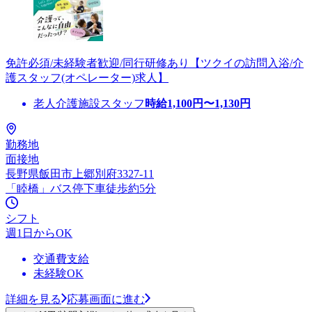
免許必須/未経験者歓迎/同行研修あり【ツクイの訪問入浴/介
護スタッフ(オペレーター)求人】
老人介護施設スタッフ
時給
1,100
円〜
1,130
円
勤務地
面接地
長野県飯田市上郷別府3327-11
「睦橋」バス停下車徒歩約5分
シフト
週1日からOK
交通費支給
未経験OK
詳細を見る
応募画面に進む