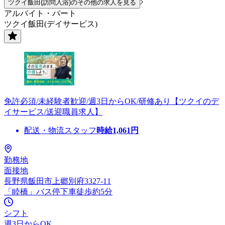
ツクイ飯田(訪問入浴)のその他の求人を見る
アルバイト・パート
ツクイ飯田(デイサービス)
免許必須/未経験者歓迎/週3日からOK/研修あり【ツクイのデ
イサービス/送迎職員求人】
配送・物流スタッフ
時給
1,061
円
勤務地
面接地
長野県飯田市上郷別府3327-11
「睦橋」バス停下車徒歩約5分
シフト
週3日からOK