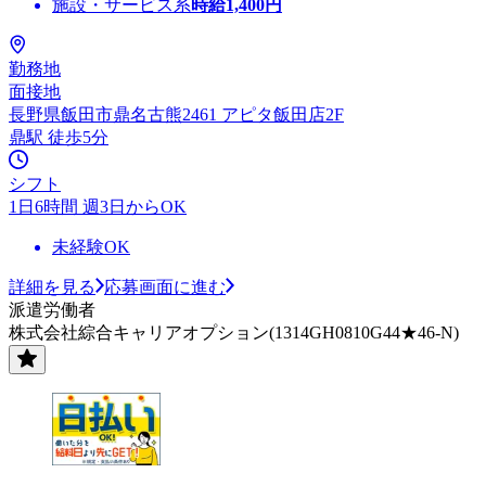
施設・サービス系
時給
1,400
円
勤務地
面接地
長野県飯田市鼎名古熊2461 アピタ飯田店2F
鼎駅 徒歩5分
シフト
1日6時間 週3日からOK
未経験OK
詳細を見る
応募画面に進む
派遣労働者
株式会社綜合キャリアオプション(1314GH0810G44★46-N)