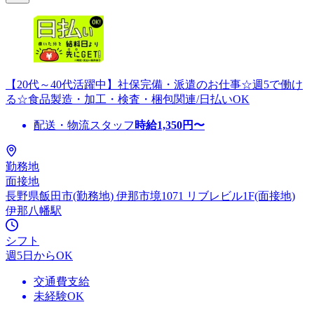
【20代～40代活躍中】社保完備・派遣のお仕事☆週5で働け
る☆食品製造・加工・検査・梱包関連/日払いOK
配送・物流スタッフ
時給
1,350
円〜
勤務地
面接地
長野県飯田市(勤務地) 伊那市境1071 リブレビル1F(面接地)
伊那八幡駅
シフト
週5日からOK
交通費支給
未経験OK