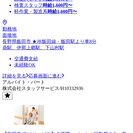
検査スタッフ
時給
1,600
円〜
軽作業・製造系
時給
1,600
円〜
勤務地
面接地
長野県飯田市 ★JR飯田線・飯田駅より車8分
鼎駅、伊那上郷駅、下山村駅
交通費支給
未経験OK
詳細を見る
応募画面に進む
アルバイト・パート
株式会社スタッフサービス/H10332936