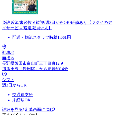
免許必須/未経験者歓迎/週3日からOK/研修あり【ツクイのデ
イサービス/送迎職員求人】
配送・物流スタッフ
時給
1,061
円
勤務地
面接地
長野県飯田市白山町三丁目東12-9
JR飯田線「飯田駅」から徒歩約14分
シフト
週3日からOK
交通費支給
未経験OK
詳細を見る
応募画面に進む
アルバイト・パート