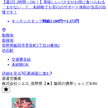
【週2日 2時間～OK！】美味しいパスタがお得に食べられる
「まかない」と、未経験でも安心のサポート体制が当店の自
慢です！
キッチンスタッフ
時給
1,100
円〜
1,375
円
勤務地
面接地
長野県飯田市育良町2丁目24番地2
切石駅
交通費支給
未経験OK
詳細を見る
応募画面に進む
派遣労働者
株式会社シエロ_長野県【★】飯田の携帯ショップ/KB6