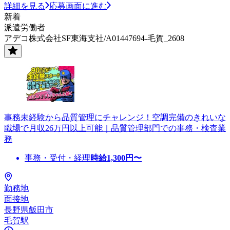
詳細を見る
応募画面に進む
新着
派遣労働者
アデコ株式会社SF東海支社/A01447694-毛賀_2608
事務未経験から品質管理にチャレンジ！空調完備のきれいな
職場で月収26万円以上可能｜品質管理部門での事務・検査業
務
事務・受付・経理
時給
1,300
円〜
勤務地
面接地
長野県飯田市
毛賀駅