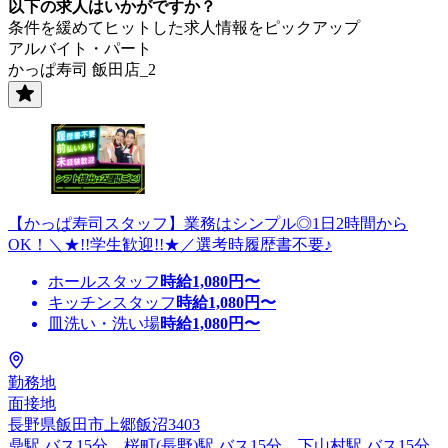
以下の求人はいかがですか？
条件を緩めてヒットした求人情報をピックアップ
アルバイト・パート
かっぱ寿司 飯田店_2
【かっぱ寿司スタッフ】業務はシンプル◎1日2時間から
OK！＼★!!学生歓迎!!★／選考時履歴書不要♪
ホールスタッフ
時給
1,080
円〜
キッチンスタッフ
時給
1,080
円〜
皿洗い・洗い場
時給
1,080
円〜
勤務地
面接地
長野県飯田市上郷飯沼3403
鼎駅 バス15分、桜町(長野)駅 バス15分、下山村駅 バス15分