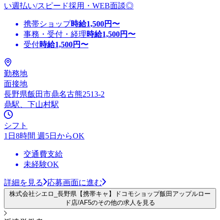
い週払い/スピード採用・WEB面談◎
携帯ショップ
時給
1,500
円〜
事務・受付・経理
時給
1,500
円〜
受付
時給
1,500
円〜
勤務地
面接地
長野県飯田市鼎名古熊2513-2
鼎駅、下山村駅
シフト
1日8時間 週5日からOK
交通費支給
未経験OK
詳細を見る
応募画面に進む
株式会社シエロ_長野県【携帯キャ】ドコモショップ飯田アップルロー
ド店/AF5のその他の求人を見る