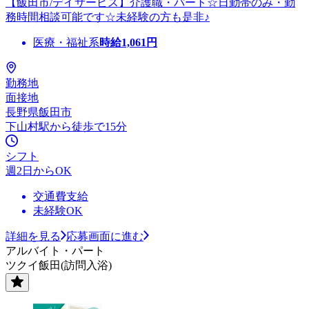
【飯田市/デイサービス】介護職・パート☆日勤帯のみ・勤
務時間相談可能です☆未経験の方も是非♪
医療・福祉系
時給
1,061
円
勤務地
面接地
長野県飯田市
下山村駅から徒歩で15分
シフト
週2日からOK
交通費支給
未経験OK
詳細を見る
応募画面に進む
アルバイト・パート
ツクイ飯田(訪問入浴)