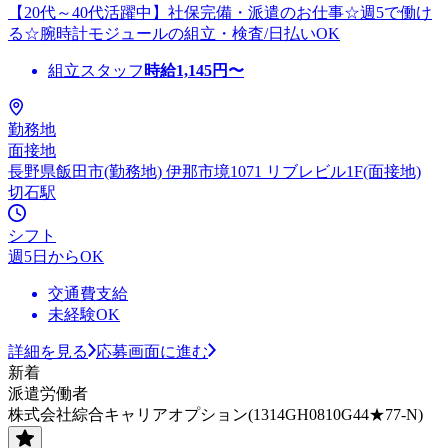
【20代～40代活躍中】社保完備・派遣のお仕事☆週5で働け
る☆腕時計モジュールの組立・検査/日払いOK
組立スタッフ
時給
1,145
円〜
勤務地
面接地
長野県飯田市(勤務地) 伊那市境1071 リブレビル1F(面接地)
切石駅
シフト
週5日からOK
交通費支給
未経験OK
詳細を見る
応募画面に進む
新着
派遣労働者
株式会社綜合キャリアオプション(1314GH0810G44★77-N)