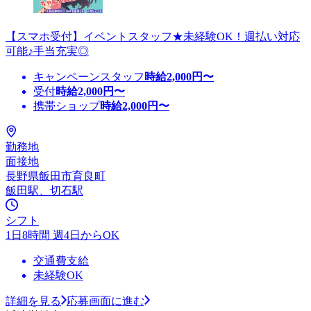
【スマホ受付】イベントスタッフ★未経験OK！週払い対応
可能♪手当充実◎
キャンペーンスタッフ
時給
2,000
円〜
受付
時給
2,000
円〜
携帯ショップ
時給
2,000
円〜
勤務地
面接地
長野県飯田市育良町
飯田駅、切石駅
シフト
1日8時間 週4日からOK
交通費支給
未経験OK
詳細を見る
応募画面に進む