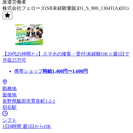
派遣労働者
株式会社フェローズ(SB未経験量販)D1_S_900_1304T(A)(D1)
【20代の仲間と♪】スマホの接客・受付/未経験OK☆週5日で
月収25万可
携帯ショップ
時給
1,400
円〜
1,600
円
勤務地
面接地
長野県飯田市育良町1-2-1
切石駅
シフト
1日8時間 週5日からOK