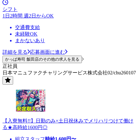
シフト
1日2時間 週2日からOK
交通費支給
未経験OK
まかないあり
詳細を見る
応募画面に進む
かっぱ寿司 飯田店のその他の求人を見る
正社員
日本マニュファクチャリングサービス株式会社02/chu260107
【入寮無料!!】日勤のみ×土日祝休みでメリハリつけて働け
る★高時給1600円◎
組立スタッフ
時給
1,600
円〜