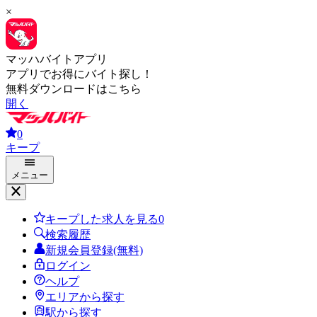
×
マッハバイトアプリ
アプリでお得にバイト探し！
無料ダウンロードはこちら
開く
0
キープ
メニュー
キープした求人を見る
0
検索履歴
新規会員登録(無料)
ログイン
ヘルプ
エリアから探す
駅から探す