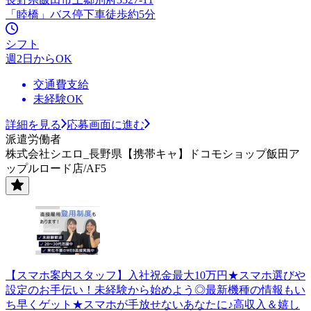
「睦橋」バス停下車徒歩約5分
シフト
週2日からOK
交通費支給
未経験OK
詳細を見る
応募画面に進む
派遣労働者
株式会社シエロ_長野県【携帯キャ】ドコモショップ飯田ア
ップルロード店/AF5
【スマホ案内スタッフ】入社祝金最大10万円★スマホ選びや
設定のお手伝い！未経験から始めよう◎最新機種の情報もい
ち早くゲット★スマホが手放せないあなたに♪高収入＆嬉し