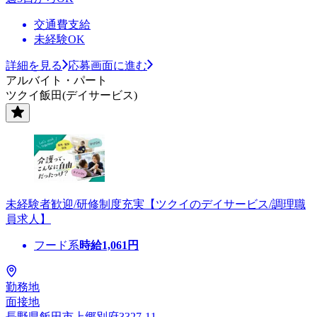
交通費支給
未経験OK
詳細を見る
応募画面に進む
アルバイト・パート
ツクイ飯田(デイサービス)
未経験者歓迎/研修制度充実【ツクイのデイサービス/調理職
員求人】
フード系
時給
1,061
円
勤務地
面接地
長野県飯田市上郷別府3327-11