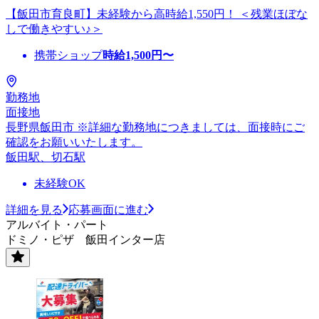
【飯田市育良町】未経験から高時給1,550円！ ＜残業ほぼな
しで働きやすい♪＞
携帯ショップ
時給
1,500
円〜
勤務地
面接地
長野県飯田市 ※詳細な勤務地につきましては、面接時にご
確認をお願いいたします。
飯田駅、切石駅
未経験OK
詳細を見る
応募画面に進む
アルバイト・パート
ドミノ・ピザ 飯田インター店