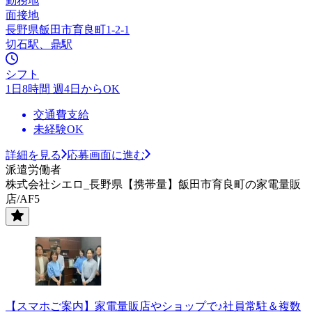
勤務地
面接地
長野県飯田市育良町1-2-1
切石駅、鼎駅
シフト
1日8時間 週4日からOK
交通費支給
未経験OK
詳細を見る
応募画面に進む
派遣労働者
株式会社シエロ_長野県【携帯量】飯田市育良町の家電量販
店/AF5
【スマホご案内】家電量販店やショップで♪社員常駐＆複数