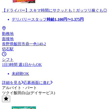
【ドライバー】スキマ時間にサクッとも！ガッツリ稼ぐも◎
デリバリースタッフ
時給
1,100
円〜
1,375
円
勤務地
面接地
長野県飯田市鼎一色140-2
切石駅
シフト
1日3時間 週1日からOK
未経験OK
詳細を見る
応募画面に進む
アルバイト・パート
ツクイ飯田白山(デイサービス)