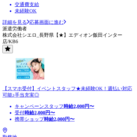
交通費支給
未経験OK
詳細を見る
応募画面に進む
派遣労働者
株式会社シエロ_長野県【★】エディオン飯田インター
店/KB6
【スマホ受付】イベントスタッフ★未経験OK！週払い対応
可能♪手当充実◎
キャンペーンスタッフ
時給
2,000
円〜
受付
時給
2,000
円〜
携帯ショップ
時給
2,000
円〜