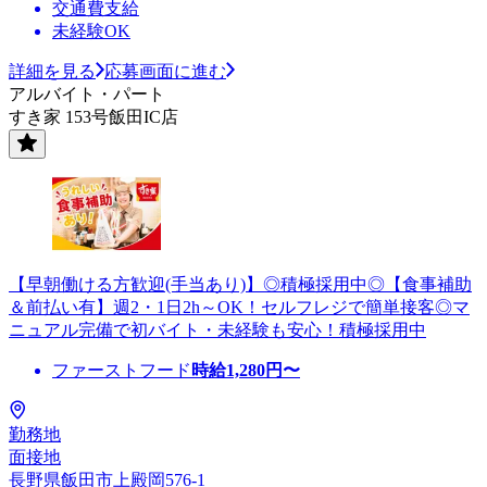
交通費支給
未経験OK
詳細を見る
応募画面に進む
アルバイト・パート
すき家 153号飯田IC店
【早朝働ける方歓迎(手当あり)】◎積極採用中◎【食事補助
＆前払い有】週2・1日2h～OK！セルフレジで簡単接客◎マ
ニュアル完備で初バイト・未経験も安心！積極採用中
ファーストフード
時給
1,280
円〜
勤務地
面接地
長野県飯田市上殿岡576-1