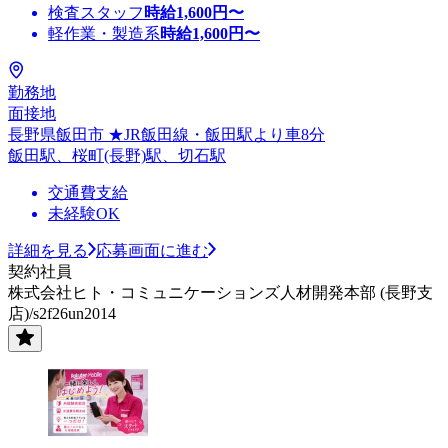
検査スタッフ
時給
1,600
円〜
軽作業・製造系
時給
1,600
円〜
勤務地
面接地
長野県飯田市 ★JR飯田線・飯田駅より車8分
飯田駅、桜町(長野)駅、切石駅
交通費支給
未経験OK
詳細を見る
応募画面に進む
契約社員
株式会社ヒト・コミュニケーションズ人材開発本部 (長野支
店)/s2f26un2014