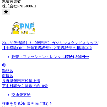
派遣労働者
株式会社PNF/400611
20～50代活躍中！【飯田市】ガソリンスタンドスタッフ/
【未経験OK】時短勤務希望など勤務時間の相談◎◎
販売・ファッション・レンタル
時給
1,300
円〜
勤務地
面接地
長野県飯田市松尾上溝
下山村駅から徒歩で約10分
交通費支給
詳細を見る
応募画面に進む