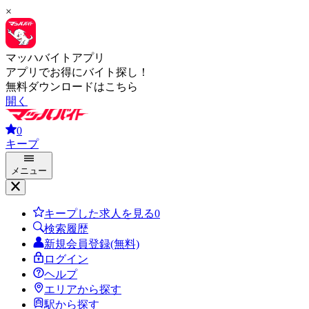
×
マッハバイトアプリ
アプリでお得にバイト探し！
無料ダウンロードはこちら
開く
0
キープ
メニュー
キープした求人を見る
0
検索履歴
新規会員登録(無料)
ログイン
ヘルプ
エリアから探す
駅から探す