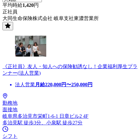
平均時給
1,420
円
正社員
大同生命保険株式会社 岐阜支社東濃営業所
《正社員》友人・知人への保険勧誘なし！企業福利厚生プラ
ンナー(法人営業)
法人営業
月給
220,000
円〜
250,000
円
勤務地
面接地
岐阜県多治見市栄町1-6-1 日章ビル2 4F
多治見駅 徒歩3分、小泉駅 徒歩27分
シフト