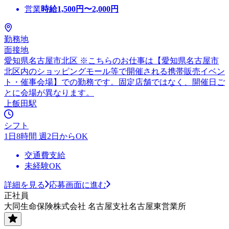
営業
時給
1,500
円〜
2,000
円
勤務地
面接地
愛知県名古屋市北区 ※こちらのお仕事は【愛知県名古屋市
北区内のショッピングモール等で開催される携帯販売イベン
ト・催事会場】での勤務です。固定店舗ではなく、開催日ご
とに会場が異なります。
上飯田駅
シフト
1日8時間 週2日からOK
交通費支給
未経験OK
詳細を見る
応募画面に進む
正社員
大同生命保険株式会社 名古屋支社名古屋東営業所