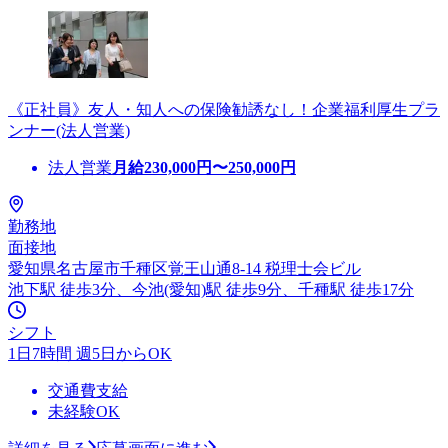
《正社員》友人・知人への保険勧誘なし！企業福利厚生プラ
ンナー(法人営業)
法人営業
月給
230,000
円〜
250,000
円
勤務地
面接地
愛知県名古屋市千種区覚王山通8-14 税理士会ビル
池下駅 徒歩3分、今池(愛知)駅 徒歩9分、千種駅 徒歩17分
シフト
1日7時間 週5日からOK
交通費支給
未経験OK