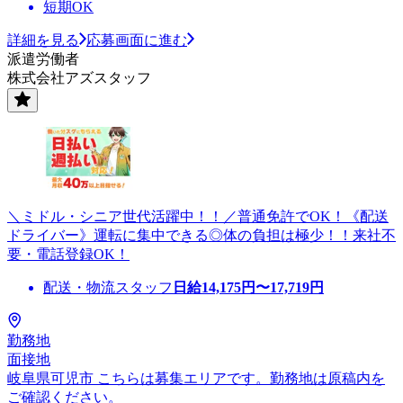
短期OK
詳細を見る
応募画面に進む
派遣労働者
株式会社アズスタッフ
＼ミドル・シニア世代活躍中！！／普通免許でOK！《配送
ドライバー》運転に集中できる◎体の負担は極少！！来社不
要・電話登録OK！
配送・物流スタッフ
日給
14,175
円〜
17,719
円
勤務地
面接地
岐阜県可児市 こちらは募集エリアです。勤務地は原稿内を
ご確認ください。