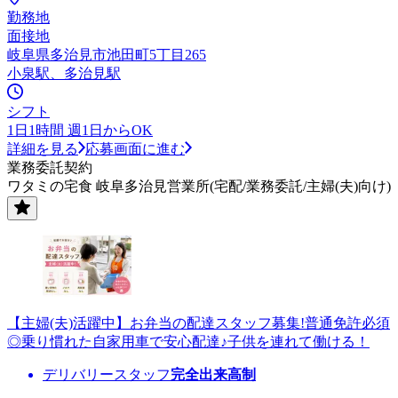
勤務地
面接地
岐阜県多治見市池田町5丁目265
小泉駅、多治見駅
シフト
1日1時間 週1日からOK
詳細を見る
応募画面に進む
業務委託契約
ワタミの宅食 岐阜多治見営業所(宅配/業務委託/主婦(夫)向け)
【主婦(夫)活躍中】お弁当の配達スタッフ募集!普通免許必須
◎乗り慣れた自家用車で安心配達♪子供を連れて働ける！
デリバリースタッフ
完全出来高制