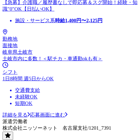
【急募】介護職／履歴書なしで即応募＆スグ開始！経験・知
識"0"OK【日払いOK】
施設・サービス系
時給
1,400
円〜
2,125
円
勤務地
面接地
岐阜県土岐市
土岐市内に多数！＜駅チカ・車通勤okも有＞
シフト
1日8時間 週5日からOK
交通費支給
未経験OK
短期OK
詳細を見る
応募画面に進む
派遣労働者
株式会社ニッソーネット 名古屋支社/1201_7391