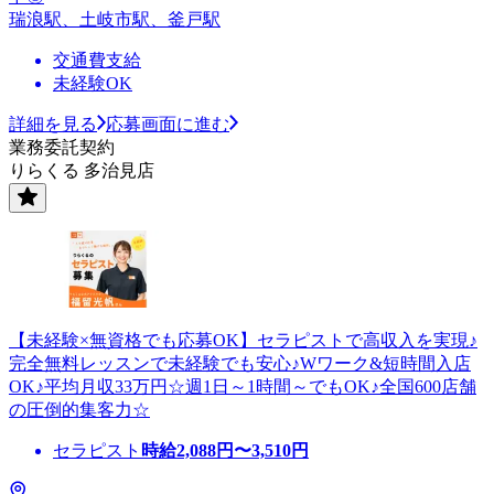
瑞浪駅、土岐市駅、釜戸駅
交通費支給
未経験OK
詳細を見る
応募画面に進む
業務委託契約
りらくる 多治見店
【未経験×無資格でも応募OK】セラピストで高収入を実現♪
完全無料レッスンで未経験でも安心♪Wワーク&短時間入店
OK♪平均月収33万円☆週1日～1時間～でもOK♪全国600店舗
の圧倒的集客力☆
セラピスト
時給
2,088
円〜
3,510
円