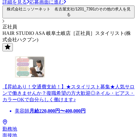
詳細を見る
応募画面に進む
株式会社ニッソーネット 名古屋支社/1201_7391のその他の求人を見
る
正社員
HAIR STUDIO ASA 岐阜土岐店［正社員］スタイリスト(株
式会社ハクブン)
【昇給あり！交通費支給！】★スタイリスト募集★人気サロ
ンで働きませんか？復職希望の方大歓迎◎ネイル・ピアス・
カラーOKで自分らしく働けます♪
美容師
月給
220,000
円〜
400,000
円
勤務地
面接地