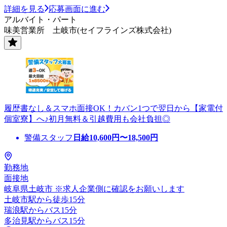
詳細を見る
応募画面に進む
アルバイト・パート
味美営業所 土岐市(セイフラインズ株式会社)
履歴書なし＆スマホ面接OK！カバン1つで翌日から【家電付
個室寮】へ♪初月無料＆引越費用も会社負担◎
警備スタッフ
日給
10,600
円〜
18,500
円
勤務地
面接地
岐阜県土岐市 ※求人企業側に確認をお願いします
土岐市駅から徒歩15分
瑞浪駅からバス15分
多治見駅からバス15分