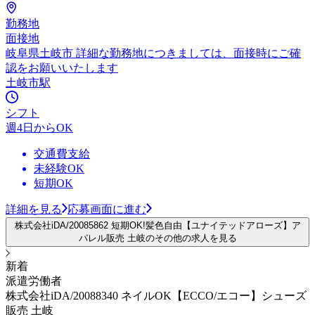
勤務地
面接地
岐阜県土岐市 詳細な勤務地につきましては、面接時にご確
認をお願いいたします
土岐市駅
シフト
週4日からOK
交通費支給
未経験OK
短期OK
詳細を見る
応募画面に進む
株式会社iDA/20085862 短期OK!髪色自由【ユナイテッドアローズ】ア
パレル販売 土岐のその他の求人を見る
新着
派遣労働者
株式会社iDA/20088340 ネイルOK【ECCO/エコー】シューズ
販売 土岐