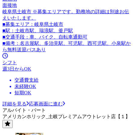
面接地
岐阜県土岐市 ※募集エリアです。勤務地の詳細は別途お伝
えいたします。
■募集エリア：岐阜県土岐市
■駅：土岐市駅、瑞浪駅、釜戸駅
■交通手段：車、バイク、自転車通勤可
■備考：名古屋駅、多治見駅、可児駅、西可児駅、小泉駅か
ら無料送迎バスあり
シフト
週3日からOK
交通費支給
未経験OK
短期OK
詳細を見る
応募画面に進む
アルバイト・パート
アメリカンホリック_土岐プレミアムアウトレット店【１】