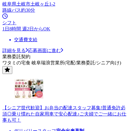
岐阜県土岐市土岐ヶ丘1-2
路線バス約30分
シフト
1日8時間 週2日からOK
交通費支給
詳細を見る
応募画面に進む
業務委託契約
ワタミの宅食 岐阜瑞浪営業所(宅配/業務委託/シニア向け)
【シニア世代歓迎】お弁当の配達スタッフ募集!普通免許必
須◎乗り慣れた自家用車で安心配達♪ご夫婦でご一緒にお仕
事も可！
デリバリースタッフ
完全出来高制