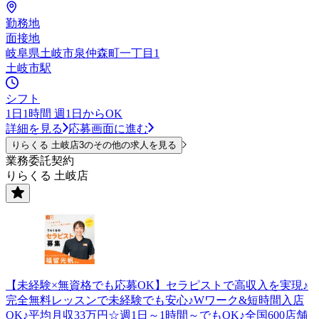
勤務地
面接地
岐阜県土岐市泉仲森町一丁目1
土岐市駅
シフト
1日1時間 週1日からOK
詳細を見る
応募画面に進む
りらくる 土岐店3のその他の求人を見る
業務委託契約
りらくる 土岐店
【未経験×無資格でも応募OK】セラピストで高収入を実現♪
完全無料レッスンで未経験でも安心♪Wワーク&短時間入店
OK♪平均月収33万円☆週1日～1時間～でもOK♪全国600店舗