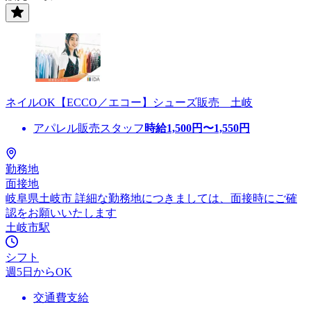
ネイルOK【ECCO／エコー】シューズ販売 土岐
アパレル販売スタッフ
時給
1,500
円〜
1,550
円
勤務地
面接地
岐阜県土岐市 詳細な勤務地につきましては、面接時にご確
認をお願いいたします
土岐市駅
シフト
週5日からOK
交通費支給