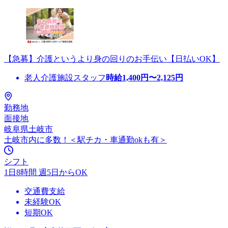
【急募】介護というより身の回りのお手伝い【日払いOK】
老人介護施設スタッフ
時給
1,400
円〜
2,125
円
勤務地
面接地
岐阜県土岐市
土岐市内に多数！＜駅チカ・車通勤okも有＞
シフト
1日8時間 週5日からOK
交通費支給
未経験OK
短期OK