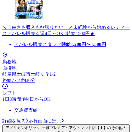
＼自由さも収入も欲張りたい！／未経験から始めるレディー
スアパレル販売☆週4日～OK×時給1500円★
アパレル販売スタッフ
時給
1,200
円〜
1,500
円
勤務地
面接地
岐阜県土岐市土岐ヶ丘1-2
路線バス約30分
シフト
1日8時間 週4日からOK
交通費支給
詳細を見る
応募画面に進む
アメリカンホリック_土岐プレミアムアウトレット店【１】のその他の