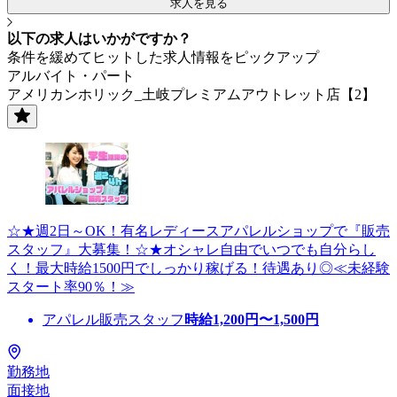
求人を見る
以下の求人はいかがですか？
条件を緩めてヒットした求人情報をピックアップ
アルバイト・パート
アメリカンホリック_土岐プレミアムアウトレット店【2】
☆★週2日～OK！有名レディースアパレルショップで『販売
スタッフ』大募集！☆★オシャレ自由でいつでも自分らし
く！最大時給1500円でしっかり稼げる！待遇あり◎≪未経験
スタート率90％！≫
アパレル販売スタッフ
時給
1,200
円〜
1,500
円
勤務地
面接地