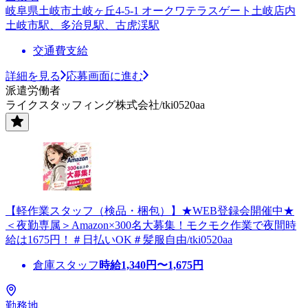
岐阜県土岐市土岐ヶ丘4-5-1 オークワテラスゲート土岐店内
土岐市駅、多治見駅、古虎渓駅
交通費支給
詳細を見る
応募画面に進む
派遣労働者
ライクスタッフィング株式会社/tki0520aa
【軽作業スタッフ（検品・梱包）】★WEB登録会開催中★
＜夜勤専属＞Amazon×300名大募集！モクモク作業で夜間時
給は1675円！＃日払いOK＃髪服自由/tki0520aa
倉庫スタッフ
時給
1,340
円〜
1,675
円
勤務地