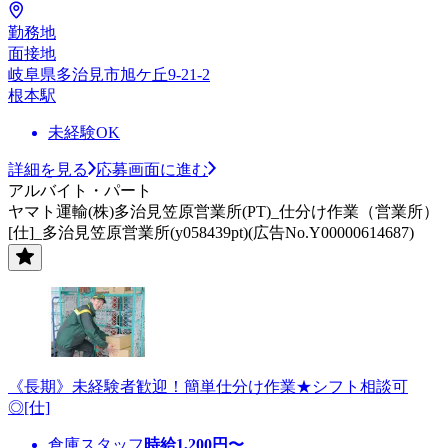
勤務地
面接地
岐阜県多治見市旭ケ丘9-21-2
根本駅
未経験OK
詳細を見る
応募画面に進む
アルバイト・パート
ヤマト運輸(株)多治見笠原営業所(PT)_仕分け作業（営業所）
[仕]_多治見笠原営業所(y058439pt)(広告No.Y00000614687)
《長期》未経験者歓迎！簡単仕分け作業★シフト相談可
◎[仕]
倉庫スタッフ
時給
1,200
円〜