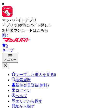
×
マッハバイトアプリ
アプリでお得にバイト探し！
無料ダウンロードはこちら
開く
0
キープ
メニュー
キープした求人を見る
0
検索履歴
新規会員登録(無料)
ログイン
ヘルプ
エリアから探す
駅から探す