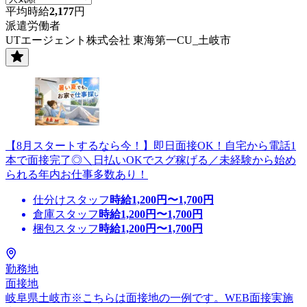
平均時給
2,177
円
派遣労働者
UTエージェント株式会社 東海第一CU_土岐市
【8月スタートするなら今！】即日面接OK！自宅から電話1
本で面接完了◎＼日払いOKでスグ稼げる／未経験から始め
られる年内お仕事多数あり！
仕分けスタッフ
時給
1,200
円〜
1,700
円
倉庫スタッフ
時給
1,200
円〜
1,700
円
梱包スタッフ
時給
1,200
円〜
1,700
円
勤務地
面接地
岐阜県土岐市※こちらは面接地の一例です。WEB面接実施