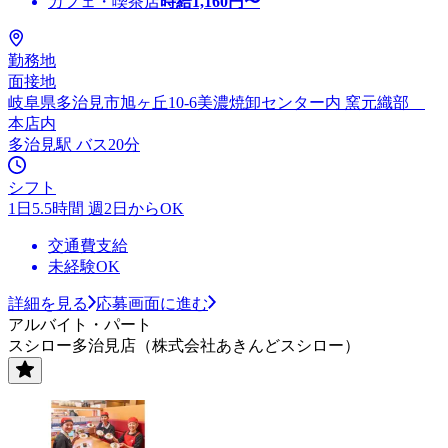
カフェ・喫茶店
時給
1,160
円〜
勤務地
面接地
岐阜県多治見市旭ヶ丘10-6美濃焼卸センター内 窯元織部
本店内
多治見駅 バス20分
シフト
1日5.5時間 週2日からOK
交通費支給
未経験OK
詳細を見る
応募画面に進む
アルバイト・パート
スシロー多治見店（株式会社あきんどスシロー）