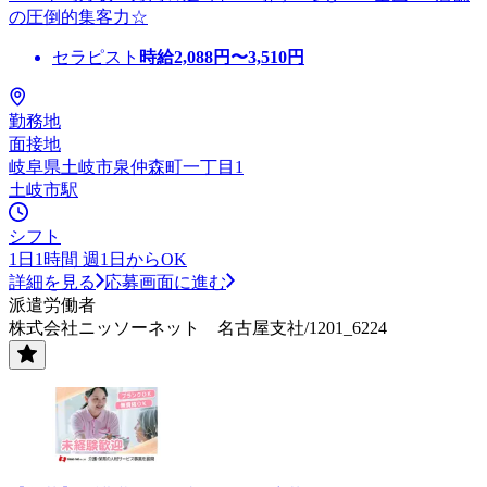
の圧倒的集客力☆
セラピスト
時給
2,088
円〜
3,510
円
勤務地
面接地
岐阜県土岐市泉仲森町一丁目1
土岐市駅
シフト
1日1時間 週1日からOK
詳細を見る
応募画面に進む
派遣労働者
株式会社ニッソーネット 名古屋支社/1201_6224