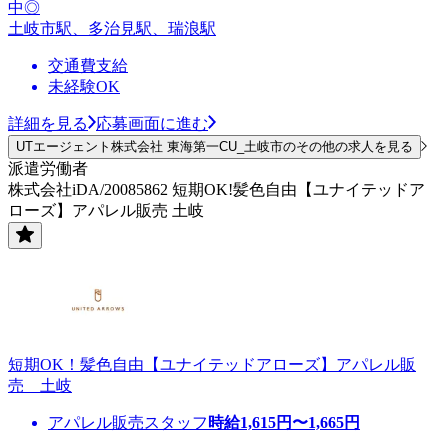
中◎
土岐市駅、多治見駅、瑞浪駅
交通費支給
未経験OK
詳細を見る
応募画面に進む
UTエージェント株式会社 東海第一CU_土岐市のその他の求人を見る
派遣労働者
株式会社iDA/20085862 短期OK!髪色自由【ユナイテッドア
ローズ】アパレル販売 土岐
短期OK！髪色自由【ユナイテッドアローズ】アパレル販
売 土岐
アパレル販売スタッフ
時給
1,615
円〜
1,665
円