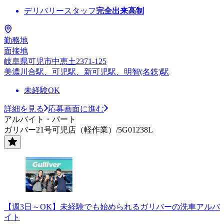
デリバリースタッフ
完全出来高制
勤務地
面接地
岐阜県可児市中恵土2371-125
美濃川合駅、可児駅、新可児駅、明智(名鉄)駅
未経験OK
詳細を見る
応募画面に進む
アルバイト・パート
ガリバー21号可児店（軽作業）/5G01238L
【週3日～OK】未経験でも始められるガリバーの洗車アルバ
イト