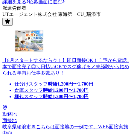
詳細を見る
応募画面に進む
派遣労働者
UTエージェント株式会社 東海第一CU_瑞浪市
【8月スタートするなら今！】即日面接OK！自宅から電話1
本で面接完了◎＼日払いOKでスグ稼げる／未経験から始め
られる年内お仕事多数あり！
仕分けスタッフ
時給
1,200
円〜
1,700
円
倉庫スタッフ
時給
1,200
円〜
1,700
円
梱包スタッフ
時給
1,200
円〜
1,700
円
勤務地
面接地
岐阜県瑞浪市※こちらは面接地の一例です。WEB面接実施
中◎