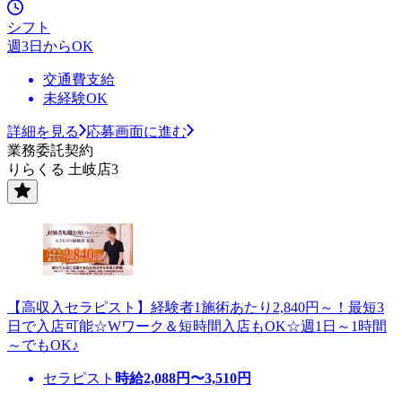
シフト
週3日からOK
交通費支給
未経験OK
詳細を見る
応募画面に進む
業務委託契約
りらくる 土岐店3
【高収入セラピスト】経験者1施術あたり2,840円～！最短3
日で入店可能☆Wワーク＆短時間入店もOK☆週1日～1時間
～でもOK♪
セラピスト
時給
2,088
円〜
3,510
円