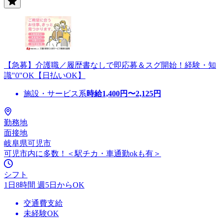
【急募】介護職／履歴書なしで即応募＆スグ開始！経験・知
識"0"OK【日払いOK】
施設・サービス系
時給
1,400
円〜
2,125
円
勤務地
面接地
岐阜県可児市
可児市内に多数！＜駅チカ・車通勤okも有＞
シフト
1日8時間 週5日からOK
交通費支給
未経験OK