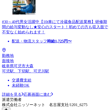
#30～40代男女活躍中【10t車にて冷蔵食品配送業務】研修期
間の給与変動なし★安心のスタート！初めての方も収入面で
不安なく始められます！
配送・物流スタッフ
時給
1,725
円〜
勤務地
面接地
岐阜県可児市大森
可児駅、下切駅、可児川駅
交通費支給
未経験OK
詳細を見る
応募画面に進む
派遣労働者
株式会社ニッソーネット 名古屋支社/1201_6275