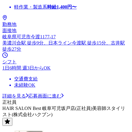
軽作業・製造系
時給
1,400
円〜
勤務地
面接地
岐阜県可児市今渡1177-17
美濃川合駅 徒歩9分、日本ライン今渡駅 徒歩15分、古井駅
徒歩27分
シフト
1日6時間 週3日からOK
交通費支給
未経験OK
詳細を見る
応募画面に進む
正社員
HAIR SALON Best 岐阜可児坂戸店(正社員)美容師スタイリ
スト(株式会社ハクブン)