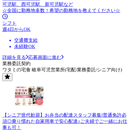
可児駅、西可児駅、新可児駅など
☆全国に勤務地多数！希望の勤務地を教えてください☆
シフト
週4日からOK
交通費支給
未経験OK
詳細を見る
応募画面に進む
業務委託契約
ワタミの宅食 岐阜可児営業所(宅配/業務委託/シニア向け)
【シニア世代歓迎】お弁当の配達スタッフ募集!普通免許必
須◎乗り慣れた自家用車で安心配達♪ご夫婦でご一緒にお仕
事も可！