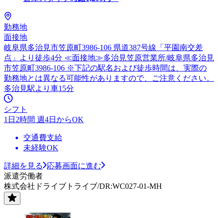
勤務地
面接地
岐阜県多治見市笠原町3986-106 県道387号線「平園南交差
点」より徒歩4分 ≪面接地≫多治見笠原営業所/岐阜県多治見
市笠原町3986-106 ※下記の駅名および徒歩時間は、実際の
勤務地とは異なる可能性がありますので、ご注意ください。
多治見駅より車15分
シフト
1日2時間 週4日からOK
交通費支給
未経験OK
詳細を見る
応募画面に進む
派遣労働者
株式会社ドライブトライブ/DR:WC027-01-MH