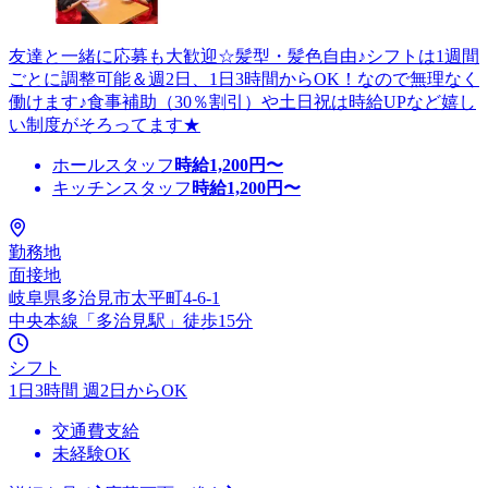
友達と一緒に応募も大歓迎☆髪型・髪色自由♪シフトは1週間
ごとに調整可能＆週2日、1日3時間からOK！なので無理なく
働けます♪食事補助（30％割引）や土日祝は時給UPなど嬉し
い制度がそろってます★
ホールスタッフ
時給
1,200
円〜
キッチンスタッフ
時給
1,200
円〜
勤務地
面接地
岐阜県多治見市太平町4-6-1
中央本線「多治見駅」徒歩15分
シフト
1日3時間 週2日からOK
交通費支給
未経験OK