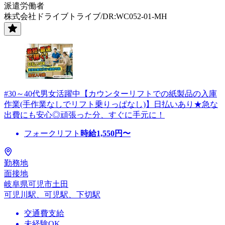
派遣労働者
株式会社ドライブトライブ/DR:WC052-01-MH
#30～40代男女活躍中【カウンターリフトでの紙製品の入庫
作業(手作業なしでリフト乗りっぱなし)】日払いあり★急な
出費にも安心◎頑張った分、すぐに手元に！
フォークリフト
時給
1,550
円〜
勤務地
面接地
岐阜県可児市土田
可児川駅、可児駅、下切駅
交通費支給
未経験OK