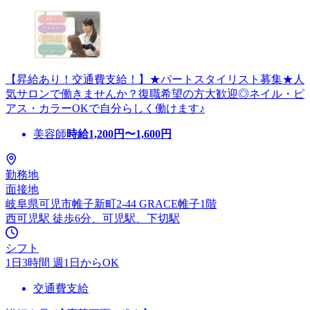
【昇給あり！交通費支給！】★パートスタイリスト募集★人
気サロンで働きませんか？復職希望の方大歓迎◎ネイル・ピ
アス・カラーOKで自分らしく働けます♪
美容師
時給
1,200
円〜
1,600
円
勤務地
面接地
岐阜県可児市帷子新町2-44 GRACE帷子1階
西可児駅 徒歩6分、可児駅、下切駅
シフト
1日3時間 週1日からOK
交通費支給