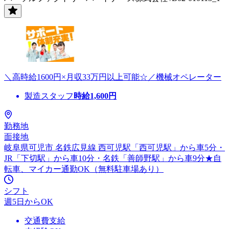
＼高時給1600円×月収33万円以上可能☆／機械オペレーター
製造スタッフ
時給
1,600
円
勤務地
面接地
岐阜県可児市 名鉄広見線 西可児駅「西可児駅」から車5分・
JR「下切駅」から車10分・名鉄「善師野駅」から車9分★自
転車、マイカー通勤OK（無料駐車場あり）
シフト
週5日からOK
交通費支給