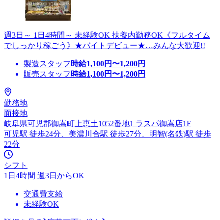
週3日～ 1日4時間～ 未経験OK 扶養内勤務OK《フルタイム
でしっかり稼ごう》★バイトデビュー★…みんな大歓迎!!
製造スタッフ
時給
1,100
円〜
1,200
円
販売スタッフ
時給
1,100
円〜
1,200
円
勤務地
面接地
岐阜県可児郡御嵩町上恵土1052番地1 ラスパ御嵩店1F
可児駅 徒歩24分、美濃川合駅 徒歩27分、明智(名鉄)駅 徒歩
22分
シフト
1日4時間 週3日からOK
交通費支給
未経験OK