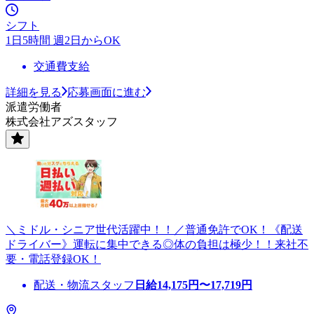
シフト
1日5時間 週2日からOK
交通費支給
詳細を見る
応募画面に進む
派遣労働者
株式会社アズスタッフ
＼ミドル・シニア世代活躍中！！／普通免許でOK！《配送
ドライバー》運転に集中できる◎体の負担は極少！！来社不
要・電話登録OK！
配送・物流スタッフ
日給
14,175
円〜
17,719
円