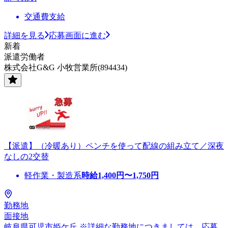
交通費支給
詳細を見る
応募画面に進む
新着
派遣労働者
株式会社G&G 小牧営業所(894434)
【派遣】（冷暖あり）ペンチを使って配線の組み立て／深夜
なしの2交替
軽作業・製造系
時給
1,400
円〜
1,750
円
勤務地
面接地
岐阜県可児市姫ケ丘 ※詳細な勤務地につきましては、応募