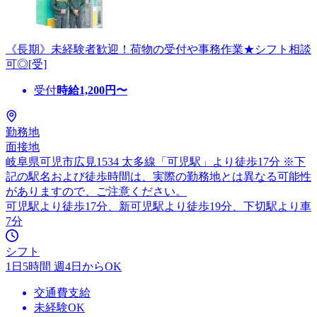
《長期》未経験者歓迎！荷物の受付や事務作業★シフト相談
可◎[受]
受付
時給
1,200
円〜
勤務地
面接地
岐阜県可児市広見1534 太多線「可児駅」より徒歩17分 ※下
記の駅名および徒歩時間は、実際の勤務地とは異なる可能性
がありますので、ご注意ください。
可児駅より徒歩17分、新可児駅より徒歩19分、下切駅より車
7分
シフト
1日5時間 週4日からOK
交通費支給
未経験OK