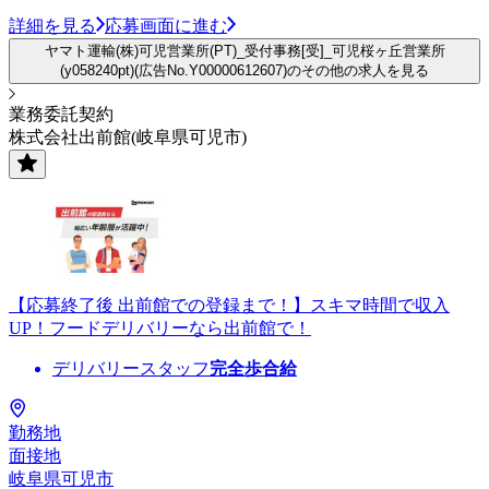
詳細を見る
応募画面に進む
ヤマト運輸(株)可児営業所(PT)_受付事務[受]_可児桜ヶ丘営業所
(y058240pt)(広告No.Y00000612607)のその他の求人を見る
業務委託契約
株式会社出前館(岐阜県可児市)
【応募終了後 出前館での登録まで！】スキマ時間で収入
UP！フードデリバリーなら出前館で！
デリバリースタッフ
完全歩合給
勤務地
面接地
岐阜県可児市