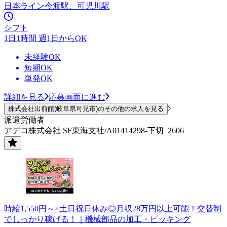
日本ライン今渡駅、可児川駅
シフト
1日1時間 週1日からOK
未経験OK
短期OK
単発OK
詳細を見る
応募画面に進む
株式会社出前館(岐阜県可児市)のその他の求人を見る
派遣労働者
アデコ株式会社 SF東海支社/A01414298-下切_2606
時給1,550円～×土日祝日休み◎月収28万円以上可能！交替制
でしっかり稼げる！｜機械部品の加工・ピッキング