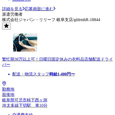
詳細を見る
応募画面に進む
派遣労働者
株式会社ジャパン・リリーフ 岐阜支店/gfdrmhR-18844
繁忙期38万以上可！日曜日固定休みの衣料品店舗配送ドライ
バー
配送・物流スタッフ
時給
1,400
円〜
勤務地
面接地
岐阜県可児市柿下西ヶ洞
JR太多線下切駅 車10分
交通費支給