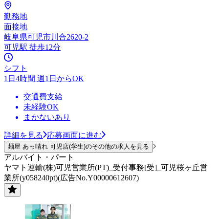
勤務地
面接地
岐阜県可児市川合2620-2
可児駅 徒歩12分
シフト
1日4時間 週1日からOK
交通費支給
未経験OK
まかないあり
詳細を見る
応募画面に進む
麺屋 あっ晴れ 可児店(学生)のその他の求人を見る
アルバイト・パート
ヤマト運輸(株)可児営業所(PT)_受付事務[受]_可児桜ヶ丘営
業所(y058240pt)(広告No.Y00000612607)