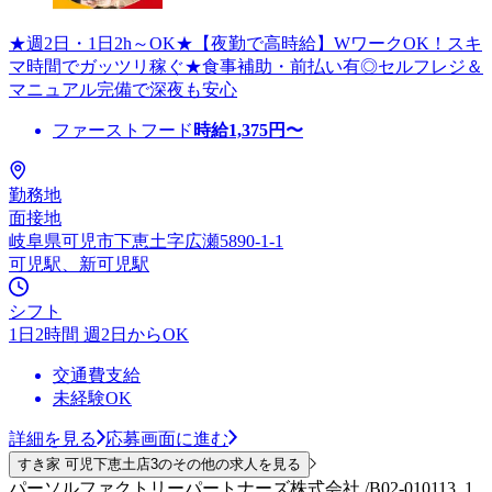
★週2日・1日2h～OK★【夜勤で高時給】WワークOK！スキ
マ時間でガッツリ稼ぐ★食事補助・前払い有◎セルフレジ＆
マニュアル完備で深夜も安心
ファーストフード
時給
1,375
円〜
勤務地
面接地
岐阜県可児市下恵土字広瀬5890-1-1
可児駅、新可児駅
シフト
1日2時間 週2日からOK
交通費支給
未経験OK
詳細を見る
応募画面に進む
すき家 可児下恵土店3のその他の求人を見る
パーソルファクトリーパートナーズ株式会社 /B02-010113_1