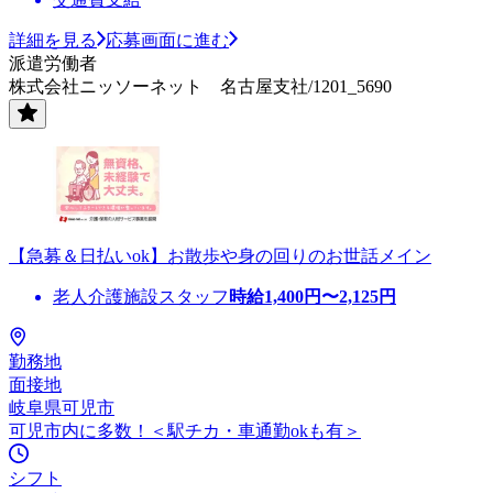
詳細を見る
応募画面に進む
派遣労働者
株式会社ニッソーネット 名古屋支社/1201_5690
【急募＆日払いok】お散歩や身の回りのお世話メイン
老人介護施設スタッフ
時給
1,400
円〜
2,125
円
勤務地
面接地
岐阜県可児市
可児市内に多数！＜駅チカ・車通勤okも有＞
シフト