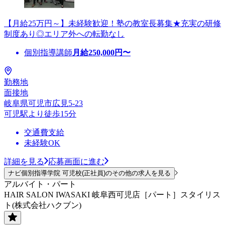
【月給25万円～】未経験歓迎！塾の教室長募集★充実の研修
制度あり◎エリア外への転勤なし
個別指導講師
月給
250,000
円〜
勤務地
面接地
岐阜県可児市広見5-23
可児駅より徒歩15分
交通費支給
未経験OK
詳細を見る
応募画面に進む
ナビ個別指導学院 可児校(正社員)のその他の求人を見る
アルバイト・パート
HAIR SALON IWASAKI 岐阜西可児店［パート］スタイリス
ト(株式会社ハクブン)