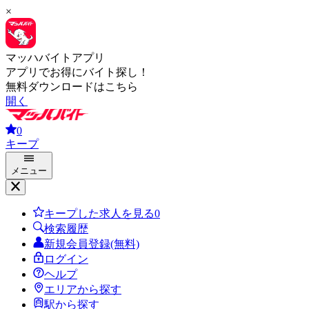
×
マッハバイトアプリ
アプリでお得にバイト探し！
無料ダウンロードはこちら
開く
0
キープ
メニュー
キープした求人を見る
0
検索履歴
新規会員登録(無料)
ログイン
ヘルプ
エリアから探す
駅から探す