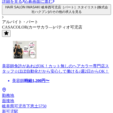
詳細を見る
応募画面に進む
HAIR SALON IWASAKI 岐阜西可児店［パート］スタイリスト(株式会
社ハクブン)のその他の求人を見る
アルバイト・パート
CASACOLOR(カーサカラ―)パティオ可児店
美容師免許があればOK！カット無しのヘアカラー専門店ス
タッフ☆ほぼ自動化だから安心して働ける♪週2日からOK！
美容師
時給
1,200
円〜
勤務地
面接地
岐阜県可児市下恵土5750
新可児駅