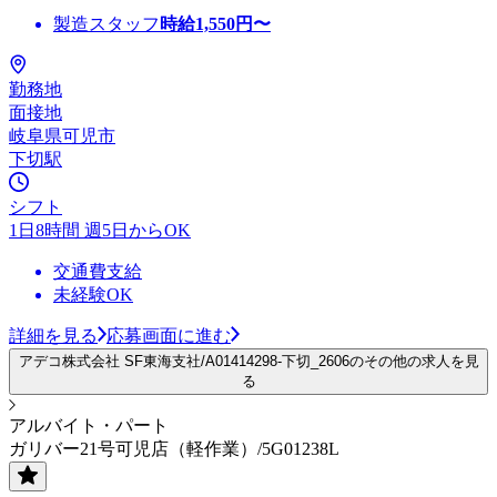
製造スタッフ
時給
1,550
円〜
勤務地
面接地
岐阜県可児市
下切駅
シフト
1日8時間 週5日からOK
交通費支給
未経験OK
詳細を見る
応募画面に進む
アデコ株式会社 SF東海支社/A01414298-下切_2606のその他の求人を見
る
アルバイト・パート
ガリバー21号可児店（軽作業）/5G01238L