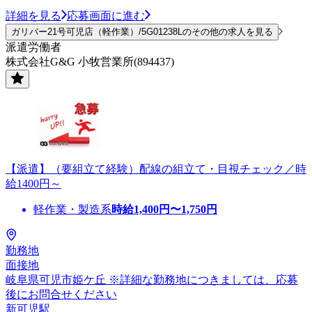
詳細を見る
応募画面に進む
ガリバー21号可児店（軽作業）/5G01238Lのその他の求人を見る
派遣労働者
株式会社G&G 小牧営業所(894437)
【派遣】（要組立て経験）配線の組立て・目視チェック／時
給1400円～
軽作業・製造系
時給
1,400
円〜
1,750
円
勤務地
面接地
岐阜県可児市姫ケ丘 ※詳細な勤務地につきましては、応募
後にお問合せください
新可児駅