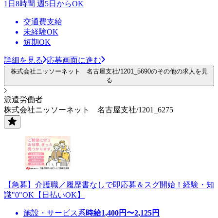
1日8時間 週5日からOK
交通費支給
未経験OK
短期OK
詳細を見る
応募画面に進む
株式会社ニッソーネット 名古屋支社/1201_5690のその他の求人を見
る
派遣労働者
株式会社ニッソーネット 名古屋支社/1201_6275
【急募】介護職／履歴書なしで即応募＆スグ開始！経験・知
識"0"OK【日払いOK】
施設・サービス系
時給
1,400
円〜
2,125
円