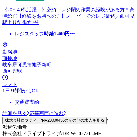
《20～40代活躍！》必須：レジ閉め作業の経験がある方＊高
時給◎【経験をお持ちの方】スーパーでのレジ業務／西可児
駅より徒歩約7分
レジスタッフ
時給
1,400
円〜
勤務地
面接地
岐阜県可児市帷子新町
西可児駅
シフト
1日3時間からOK
交通費支給
詳細を見る
応募画面に進む
株式会社ロフティー/NA20000436のその他の求人を見る
派遣労働者
株式会社ドライブトライブ/DR:WC027-01-MH