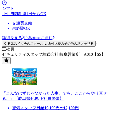
シフト
1日1.5時間 週1日からOK
交通費支給
未経験OK
詳細を見る
応募画面に進む
やる気スイッチのスクールIE 西可児校のその他の求人を見る
正社員
セキュリティスタッフ株式会社 岐阜営業所 A010【SS】
「こんなはずじゃなかった人生。でも、ここからやり直せ
る。」【岐阜県勤務/正社員警備】
警備スタッフ
日給
10,100
円〜
12,100
円