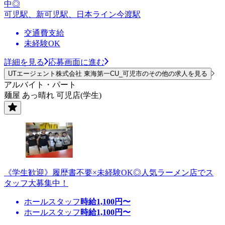
中◎
可児駅、新可児駅、日本ライン今渡駅
交通費支給
未経験OK
詳細を見る
応募画面に進む
UTエージェント株式会社 東海第一CU_可児市のその他の求人を見る
アルバイト・パート
麺屋 あっ晴れ 可児店(学生)
《学生歓迎》履歴書不要×未経験OK◎人気ラーメン店でス
タッフ大募集中！
ホールスタッフ
時給
1,100
円〜
ホールスタッフ
時給
1,100
円〜