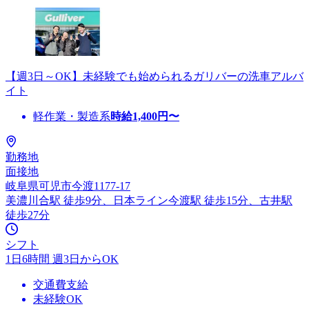
【週3日～OK】未経験でも始められるガリバーの洗車アルバ
イト
軽作業・製造系
時給
1,400
円〜
勤務地
面接地
岐阜県可児市今渡1177-17
美濃川合駅 徒歩9分、日本ライン今渡駅 徒歩15分、古井駅
徒歩27分
シフト
1日6時間 週3日からOK
交通費支給
未経験OK