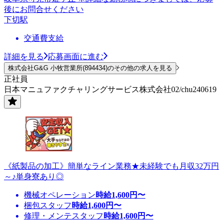
後にお問合せください
下切駅
交通費支給
詳細を見る
応募画面に進む
株式会社G&G 小牧営業所(894434)のその他の求人を見る
正社員
日本マニュファクチャリングサービス株式会社02/chu240619
《紙製品の加工》簡単なライン業務★未経験でも月収32万円
～♪単身寮あり◎
機械オペレーション
時給
1,600
円〜
梱包スタッフ
時給
1,600
円〜
修理・メンテスタッフ
時給
1,600
円〜