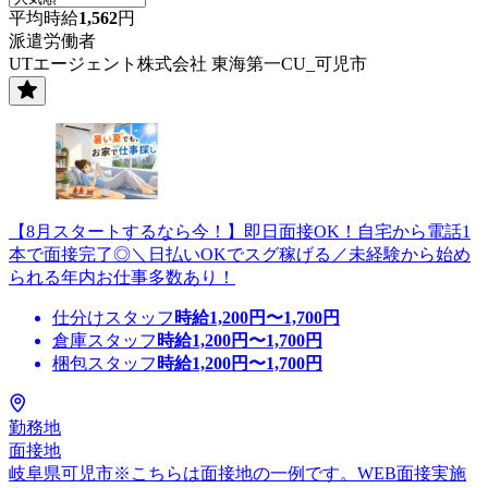
平均時給
1,562
円
派遣労働者
UTエージェント株式会社 東海第一CU_可児市
【8月スタートするなら今！】即日面接OK！自宅から電話1
本で面接完了◎＼日払いOKでスグ稼げる／未経験から始め
られる年内お仕事多数あり！
仕分けスタッフ
時給
1,200
円〜
1,700
円
倉庫スタッフ
時給
1,200
円〜
1,700
円
梱包スタッフ
時給
1,200
円〜
1,700
円
勤務地
面接地
岐阜県可児市※こちらは面接地の一例です。WEB面接実施