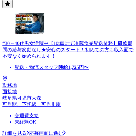
#30～40代男女活躍中【10t車にて冷蔵食品配送業務】研修期
間の給与変動なし★安心のスタート！初めての方も収入面で
不安なく始められます！
配送・物流スタッフ
時給
1,725
円〜
勤務地
面接地
岐阜県可児市大森
可児駅、下切駅、可児川駅
交通費支給
未経験OK
詳細を見る
応募画面に進む