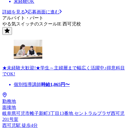
未経験OK
詳細を見る
応募画面に進む
アルバイト・パート
やる気スイッチのスクールIE 西可児校
★未経験大歓迎!★学生～主婦層まで幅広く活躍中♪得意科目
でOK!
個別指導講師
時給
1,065
円〜
勤務地
面接地
岐阜県可児市帷子新町3丁目13番地 セントラルプラザ西可児
201号室
西可児駅 徒歩4分