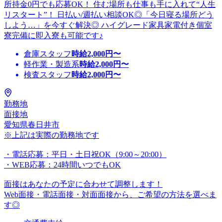
所持金0円でも応募OK！ 住む場所も仕事も手に入れて“人生
リスタート”！ 日払い/週払い相談OK◎「今日寝る場所どう
しよう…」を今すぐ解決◎ ハイグレード家具家電付き個室
寮完備に即入寮も可能です♪
倉庫スタッフ
時給
2,000
円〜
軽作業・製造系
時給
2,000
円〜
検査スタッフ
時給
2,000
円〜
勤務地
面接地
愛知県春日井市
※上記は実際の勤務地です
・電話応募：平日・土日祝OK（9:00～20:00）
・WEB応募：24時間いつでもOK
面接はあなたの予定に合わせて調整します！
Web面接・電話面接・対面面接から、ご希望の方法を選べま
す◎