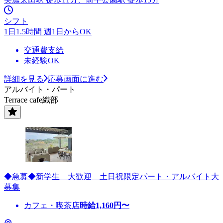
シフト
1日1.5時間 週1日からOK
交通費支給
未経験OK
詳細を見る
応募画面に進む
アルバイト・パート
Terrace cafe織部
◆急募◆新学生 大歓迎 土日祝限定パート・アルバイト大
募集
カフェ・喫茶店
時給
1,160
円〜