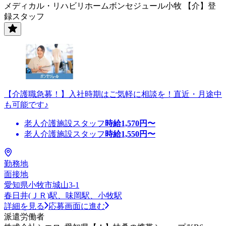
メディカル・リハビリホームボンセジュール小牧 【介】登
録スタッフ
【介護職急募！】入社時期はご気軽に相談を！直近・月途中
も可能です♪
老人介護施設スタッフ
時給
1,570
円〜
老人介護施設スタッフ
時給
1,550
円〜
勤務地
面接地
愛知県小牧市城山3-1
春日井(ＪＲ)駅、味岡駅、小牧駅
詳細を見る
応募画面に進む
派遣労働者