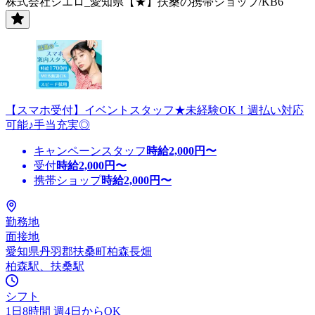
株式会社シエロ_愛知県【★】扶桑の携帯ショップ/KB6
【スマホ受付】イベントスタッフ★未経験OK！週払い対応
可能♪手当充実◎
キャンペーンスタッフ
時給
2,000
円〜
受付
時給
2,000
円〜
携帯ショップ
時給
2,000
円〜
勤務地
面接地
愛知県丹羽郡扶桑町柏森長畑
柏森駅、扶桑駅
シフト
1日8時間 週4日からOK