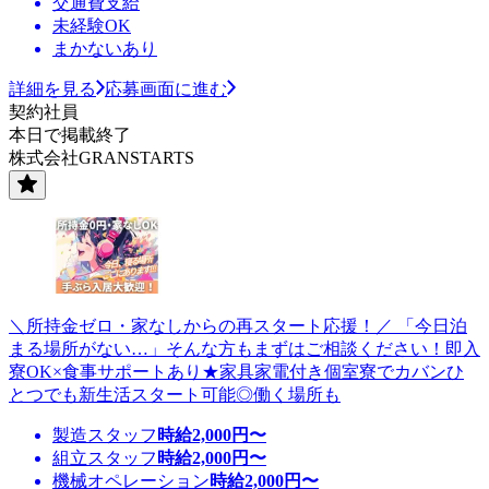
交通費支給
未経験OK
まかないあり
詳細を見る
応募画面に進む
契約社員
本日で掲載終了
株式会社GRANSTARTS
＼所持金ゼロ・家なしからの再スタート応援！／ 「今日泊
まる場所がない…」そんな方もまずはご相談ください！即入
寮OK×食事サポートあり★家具家電付き個室寮でカバンひ
とつでも新生活スタート可能◎働く場所も
製造スタッフ
時給
2,000
円〜
組立スタッフ
時給
2,000
円〜
機械オペレーション
時給
2,000
円〜