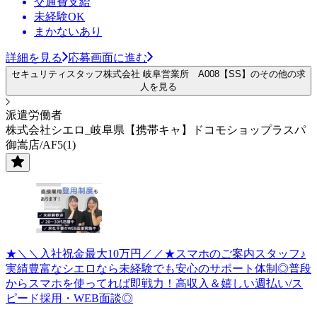
交通費支給
未経験OK
まかないあり
詳細を見る
応募画面に進む
セキュリティスタッフ株式会社 岐阜営業所 A008【SS】のその他の求
人を見る
派遣労働者
株式会社シエロ_岐阜県【携帯キャ】ドコモショップラスパ
御嵩店/AF5(1)
★＼＼入社祝金最大10万円／／★スマホのご案内スタッフ♪
実績豊富なシエロなら未経験でも安心のサポート体制◎普段
からスマホを使ってれば即戦力！高収入＆嬉しい週払い/ス
ピード採用・WEB面談◎