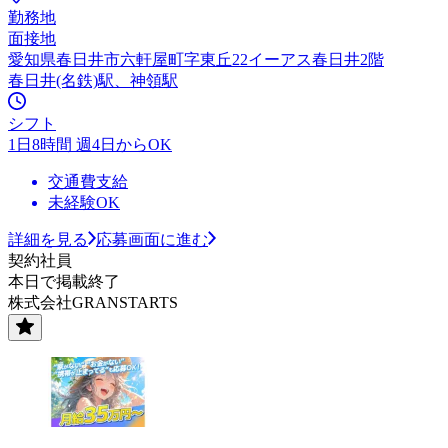
勤務地
面接地
愛知県春日井市六軒屋町字東丘22イーアス春日井2階
春日井(名鉄)駅、神領駅
シフト
1日8時間 週4日からOK
交通費支給
未経験OK
詳細を見る
応募画面に進む
契約社員
本日で掲載終了
株式会社GRANSTARTS