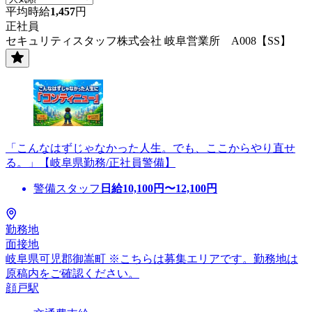
平均時給
1,457
円
正社員
セキュリティスタッフ株式会社 岐阜営業所 A008【SS】
「こんなはずじゃなかった人生。でも、ここからやり直せ
る。」【岐阜県勤務/正社員警備】
警備スタッフ
日給
10,100
円〜
12,100
円
勤務地
面接地
岐阜県可児郡御嵩町 ※こちらは募集エリアです。勤務地は
原稿内をご確認ください。
顔戸駅