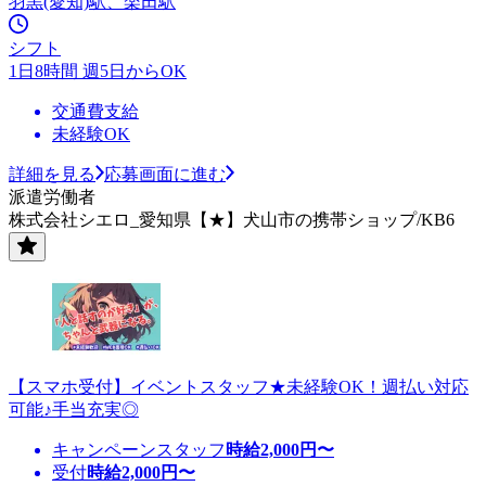
羽黒(愛知)駅、楽田駅
シフト
1日8時間 週5日からOK
交通費支給
未経験OK
詳細を見る
応募画面に進む
派遣労働者
株式会社シエロ_愛知県【★】犬山市の携帯ショップ/KB6
【スマホ受付】イベントスタッフ★未経験OK！週払い対応
可能♪手当充実◎
キャンペーンスタッフ
時給
2,000
円〜
受付
時給
2,000
円〜