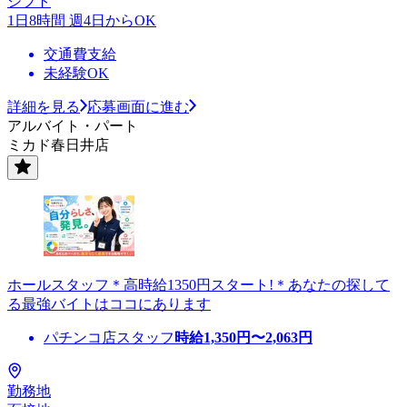
シフト
1日8時間 週4日からOK
交通費支給
未経験OK
詳細を見る
応募画面に進む
アルバイト・パート
ミカド春日井店
ホールスタッフ＊高時給1350円スタート!＊あなたの探して
る最強バイトはココにあります
パチンコ店スタッフ
時給
1,350
円〜
2,063
円
勤務地