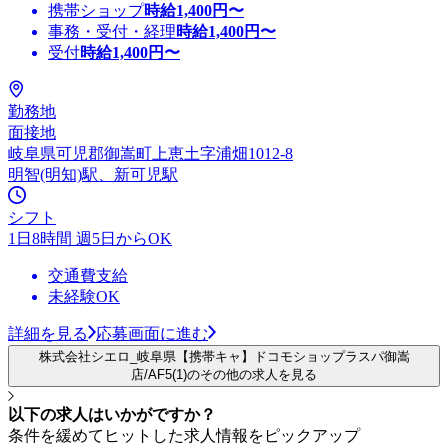
携帯ショップ
時給
1,400
円〜
事務・受付・経理
時給
1,400
円〜
受付
時給
1,400
円〜
勤務地
面接地
岐阜県可児郡御嵩町上恵土字浦畑1012-8
明智(明知)駅、新可児駅
シフト
1日8時間 週5日からOK
交通費支給
未経験OK
詳細を見る
応募画面に進む
株式会社シエロ_岐阜県【携帯キャ】ドコモショップラスパ御嵩
店/AF5(1)のその他の求人を見る
以下の求人はいかがですか？
条件を緩めてヒットした求人情報をピックアップ