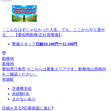
「こんなはずじゃなかった人生。でも、ここからやり直せ
る。」【愛知県勤務/正社員警備】
警備スタッフ
日給
10,100
円〜
12,100
円
勤務地
面接地
愛知県江南市 ※こちらは募集エリアです。勤務地は原稿内
をご確認ください。
布袋駅
交通費支給
未経験OK
まかないあり
詳細を見る
応募画面に進む