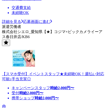
交通費支給
未経験OK
詳細を見る
応募画面に進む
派遣労働者
株式会社シエロ_愛知県【★】コジマ×ビックカメライーア
ス春日井店/KB6
【スマホ受付】イベントスタッフ★未経験OK！週払い対応
可能♪手当充実◎
キャンペーンスタッフ
時給
2,000
円〜
受付
時給
2,000
円〜
携帯ショップ
時給
2,000
円〜