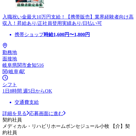
入職祝い金最大10万円支給！【携帯販売】業界経験者向け高
収入！昇給あり/正社員登用実績あり/日払い可
携帯ショップ
時給
1,600
円〜
1,800
円
勤務地
面接地
岐阜県関市倉知516
関(岐阜)駅
シフト
1日8時間 週5日からOK
交通費支給
詳細を見る
応募画面に進む
契約社員
メディカル・リハビリホームボンセジュール小牧 【介】契
約社員