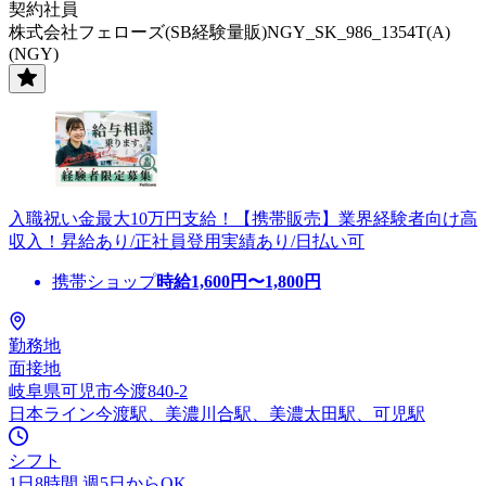
契約社員
株式会社フェローズ(SB経験量販)NGY_SK_986_1354T(A)
(NGY)
入職祝い金最大10万円支給！【携帯販売】業界経験者向け高
収入！昇給あり/正社員登用実績あり/日払い可
携帯ショップ
時給
1,600
円〜
1,800
円
勤務地
面接地
岐阜県可児市今渡840-2
日本ライン今渡駅、美濃川合駅、美濃太田駅、可児駅
シフト
1日8時間 週5日からOK