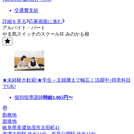
交通費支給
詳細を見る
応募画面に進む
アルバイト・パート
やる気スイッチのスクールIE みのかも校
★未経験大歓迎!★学生～主婦層まで幅広く活躍中♪得意科目
でOK!
個別指導講師
時給
1,065
円〜
勤務地
面接地
岐阜県美濃加茂市太田町41
美濃太田駅 徒歩11分、前平公園駅 徒歩15分