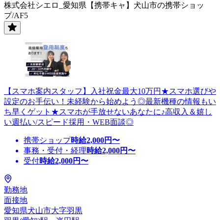
株式会社シエロ_愛知県【携帯キャ】犬山市の携帯ショッ
プ/AF5
【スマホ案内スタッフ】入社祝金最大10万円★スマホ選びや
設定のお手伝い！未経験から始めよう◎最新機種の情報もい
ち早くゲット★スマホが手放せないあなたに♪高収入＆嬉し
い週払い/スピード採用・WEB面談◎
携帯ショップ
時給
2,000
円〜
事務・受付・経理
時給
2,000
円〜
受付
時給
2,000
円〜
勤務地
面接地
愛知県犬山市大字羽黒