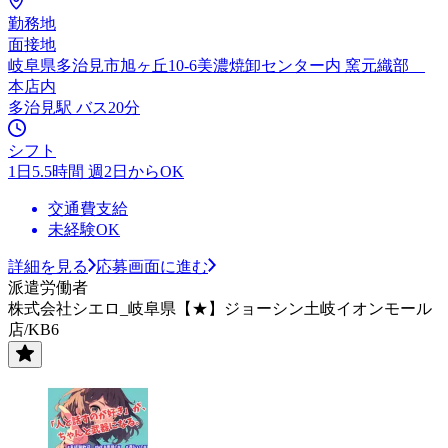
勤務地
面接地
岐阜県多治見市旭ヶ丘10-6美濃焼卸センター内 窯元織部
本店内
多治見駅 バス20分
シフト
1日5.5時間 週2日からOK
交通費支給
未経験OK
詳細を見る
応募画面に進む
派遣労働者
株式会社シエロ_岐阜県【★】ジョーシン土岐イオンモール
店/KB6