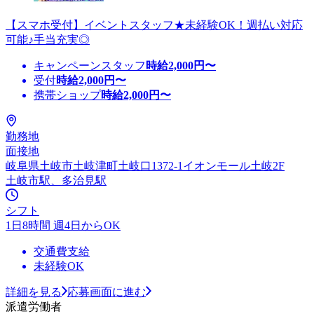
【スマホ受付】イベントスタッフ★未経験OK！週払い対応
可能♪手当充実◎
キャンペーンスタッフ
時給
2,000
円〜
受付
時給
2,000
円〜
携帯ショップ
時給
2,000
円〜
勤務地
面接地
岐阜県土岐市土岐津町土岐口1372-1イオンモール土岐2F
土岐市駅、多治見駅
シフト
1日8時間 週4日からOK
交通費支給
未経験OK
詳細を見る
応募画面に進む
派遣労働者