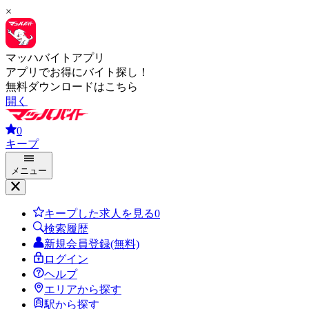
×
マッハバイトアプリ
アプリでお得にバイト探し！
無料ダウンロードはこちら
開く
0
キープ
メニュー
キープした求人を見る
0
検索履歴
新規会員登録(無料)
ログイン
ヘルプ
エリアから探す
駅から探す