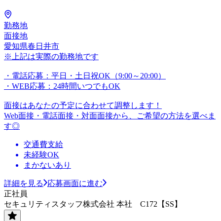
勤務地
面接地
愛知県春日井市
※上記は実際の勤務地です
・電話応募：平日・土日祝OK（9:00～20:00）
・WEB応募：24時間いつでもOK
面接はあなたの予定に合わせて調整します！
Web面接・電話面接・対面面接から、ご希望の方法を選べま
す◎
交通費支給
未経験OK
まかないあり
詳細を見る
応募画面に進む
正社員
セキュリティスタッフ株式会社 本社 C172【SS】