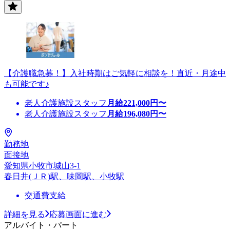
【介護職急募！】入社時期はご気軽に相談を！直近・月途中
も可能です♪
老人介護施設スタッフ
月給
221,000
円〜
老人介護施設スタッフ
月給
196,080
円〜
勤務地
面接地
愛知県小牧市城山3-1
春日井(ＪＲ)駅、味岡駅、小牧駅
交通費支給
詳細を見る
応募画面に進む
アルバイト・パート