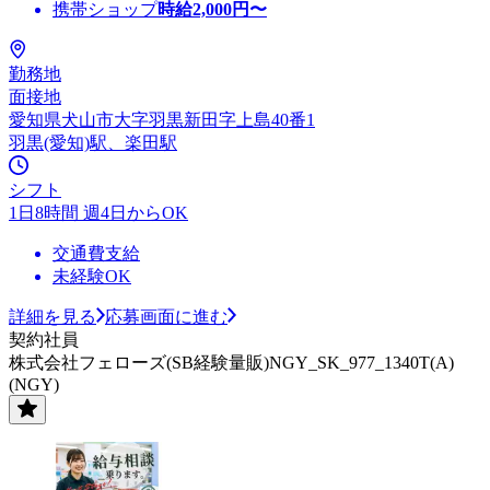
携帯ショップ
時給
2,000
円〜
勤務地
面接地
愛知県犬山市大字羽黒新田字上島40番1
羽黒(愛知)駅、楽田駅
シフト
1日8時間 週4日からOK
交通費支給
未経験OK
詳細を見る
応募画面に進む
契約社員
株式会社フェローズ(SB経験量販)NGY_SK_977_1340T(A)
(NGY)