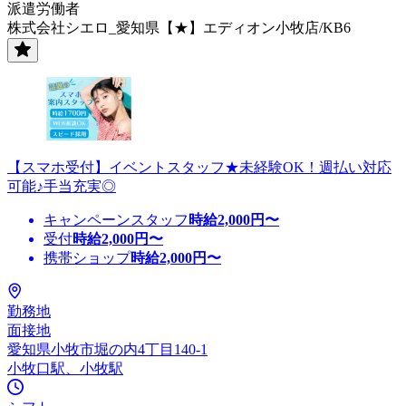
派遣労働者
株式会社シエロ_愛知県【★】エディオン小牧店/KB6
【スマホ受付】イベントスタッフ★未経験OK！週払い対応
可能♪手当充実◎
キャンペーンスタッフ
時給
2,000
円〜
受付
時給
2,000
円〜
携帯ショップ
時給
2,000
円〜
勤務地
面接地
愛知県小牧市堀の内4丁目140-1
小牧口駅、小牧駅