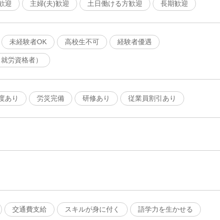
歓迎
主婦(夫)歓迎
土日働ける方歓迎
長期歓迎
未経験者OK
高校生不可
経験者優遇
（就労資格者）
度あり
労災完備
研修あり
従業員割引あり
交通費支給
スキルが身に付く
語学力を生かせる