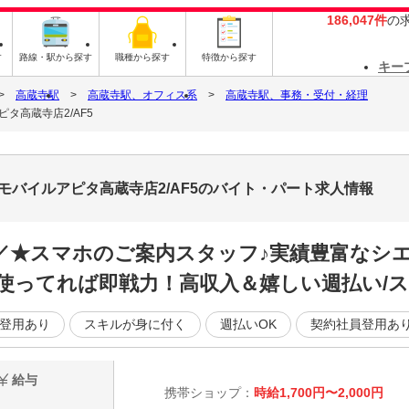
186,047件
の
す
路線・駅から探す
職種から探す
特徴から探す
キー
高蔵寺駅
高蔵寺駅、オフィス系
高蔵寺駅、事務・受付・経理
タ高蔵寺店2/AF5
モバイルアピタ高蔵寺店2/AF5のバイト・パート求人情報
／／★スマホのご案内スタッフ♪実績豊富なシ
使ってれば即戦力！高収入＆嬉しい週払い/ス
登用あり
スキルが身に付く
週払いOK
契約社員登用あ
給与
携帯ショップ：
時給1,700円〜2,000円