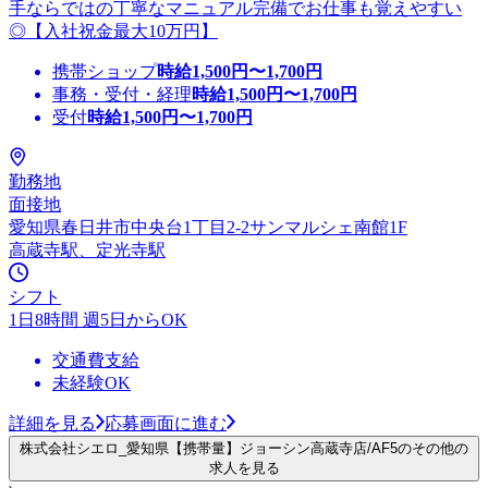
手ならではの丁寧なマニュアル完備でお仕事も覚えやすい
◎【入社祝金最大10万円】
携帯ショップ
時給
1,500
円〜
1,700
円
事務・受付・経理
時給
1,500
円〜
1,700
円
受付
時給
1,500
円〜
1,700
円
勤務地
面接地
愛知県春日井市中央台1丁目2-2サンマルシェ南館1F
高蔵寺駅、定光寺駅
シフト
1日8時間 週5日からOK
交通費支給
未経験OK
詳細を見る
応募画面に進む
株式会社シエロ_愛知県【携帯量】ジョーシン高蔵寺店/AF5のその他の
求人を見る