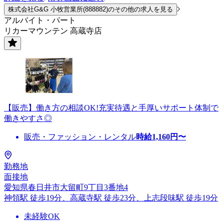
株式会社G&G 小牧営業所(888882)のその他の求人を見る
アルバイト・パート
リカーマウンテン 高蔵寺店
【販売】働き方の相談OK!充実待遇と手厚いサポート体制で
働きやすさ◎
販売・ファッション・レンタル
時給
1,160
円〜
勤務地
面接地
愛知県春日井市大留町9丁目3番地4
神領駅 徒歩19分、高蔵寺駅 徒歩23分、上志段味駅 徒歩19分
未経験OK