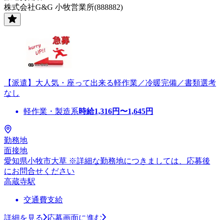
株式会社G&G 小牧営業所(888882)
【派遣】大人気・座って出来る軽作業／冷暖完備／書類選考
なし
軽作業・製造系
時給
1,316
円〜
1,645
円
勤務地
面接地
愛知県小牧市大草 ※詳細な勤務地につきましては、応募後
にお問合せください
高蔵寺駅
交通費支給
詳細を見る
応募画面に進む