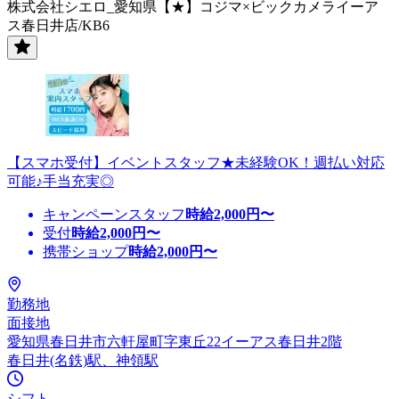
株式会社シエロ_愛知県【★】コジマ×ビックカメライーア
ス春日井店/KB6
【スマホ受付】イベントスタッフ★未経験OK！週払い対応
可能♪手当充実◎
キャンペーンスタッフ
時給
2,000
円〜
受付
時給
2,000
円〜
携帯ショップ
時給
2,000
円〜
勤務地
面接地
愛知県春日井市六軒屋町字東丘22イーアス春日井2階
春日井(名鉄)駅、神領駅
シフト