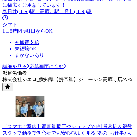
に幅広くご用意しています！
春日井(ＪＲ)駅、高蔵寺駅、勝川(ＪＲ)駅
シフト
1日8時間 週1日からOK
交通費支給
未経験OK
まかないあり
詳細を見る
応募画面に進む
派遣労働者
株式会社シエロ_愛知県【携帯量】ジョーシン高蔵寺店/AF5
【スマホご案内】家電量販店やショップで♪社員常駐＆複数
スタッフ勤務で初心者でも安心◎よく見る”あの”お仕事♪大