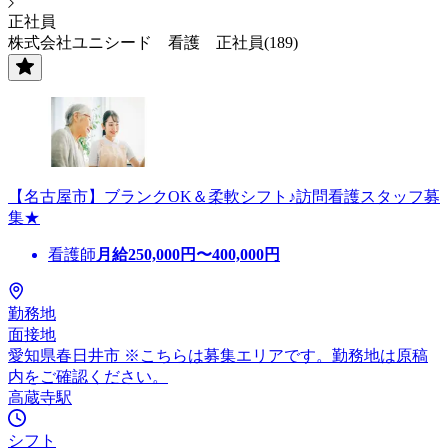
正社員
株式会社ユニシード 看護 正社員(189)
【名古屋市】ブランクOK＆柔軟シフト♪訪問看護スタッフ募
集★
看護師
月給
250,000
円〜
400,000
円
勤務地
面接地
愛知県春日井市 ※こちらは募集エリアです。勤務地は原稿
内をご確認ください。
高蔵寺駅
シフト