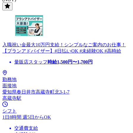
入職祝い金最大10万円支給！シンプルなご案内のお仕事！
【プランアドバイザー】#日払いOK #未経験OK #高時給
量販店スタッフ
時給
1,500
円〜
1,700
円
勤務地
面接地
愛知県春日井市高蔵寺町北3-1-7
高蔵寺駅
シフト
1日8時間 週5日からOK
交通費支給