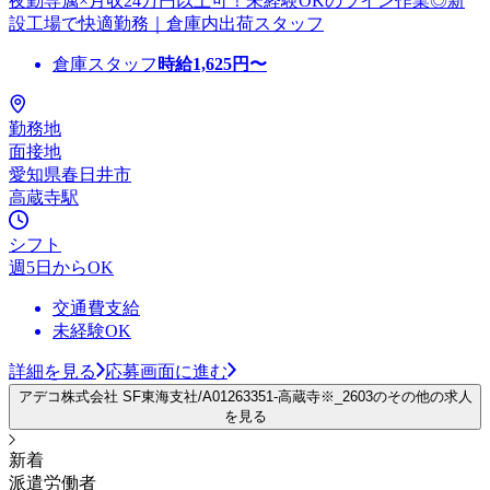
夜勤専属×月収24万円以上可！未経験OKのライン作業◎新
設工場で快適勤務｜倉庫内出荷スタッフ
倉庫スタッフ
時給
1,625
円〜
勤務地
面接地
愛知県春日井市
高蔵寺駅
シフト
週5日からOK
交通費支給
未経験OK
詳細を見る
応募画面に進む
アデコ株式会社 SF東海支社/A01263351-高蔵寺※_2603のその他の求人
を見る
新着
派遣労働者