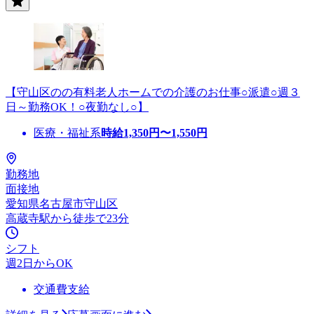
【守山区のの有料老人ホームでの介護のお仕事○派遣○週３
日～勤務OK！○夜勤なし○】
医療・福祉系
時給
1,350
円〜
1,550
円
勤務地
面接地
愛知県名古屋市守山区
高蔵寺駅から徒歩で23分
シフト
週2日からOK
交通費支給