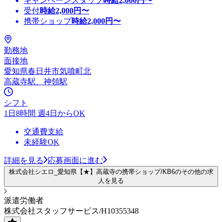
キャンペーンスタッフ
時給
2,000
円〜
受付
時給
2,000
円〜
携帯ショップ
時給
2,000
円〜
勤務地
面接地
愛知県春日井市気噴町北
高蔵寺駅、神領駅
シフト
1日8時間 週4日からOK
交通費支給
未経験OK
詳細を見る
応募画面に進む
株式会社シエロ_愛知県【★】高蔵寺の携帯ショップ/KB6のその他の求
人を見る
派遣労働者
株式会社スタッフサービス/H10355348