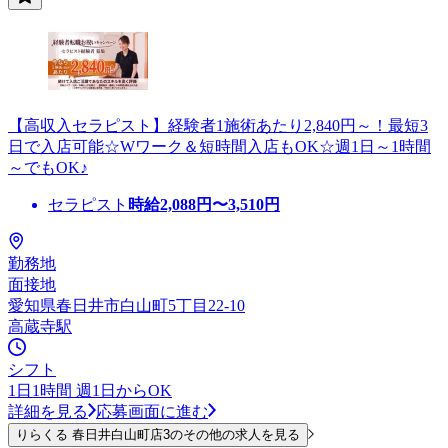
【高収入セラピスト】経験者1施術あたり2,840円～！最短3
日で入店可能☆Wワーク＆短時間入店もOK☆週1日～1時間
～でもOK♪
セラピスト
時給
2,088
円〜
3,510
円
勤務地
面接地
愛知県春日井市白山町5丁目22-10
高蔵寺駅
シフト
1日1時間 週1日からOK
詳細を見る
応募画面に進む
りらくる 春日井白山町店3のその他の求人を見る