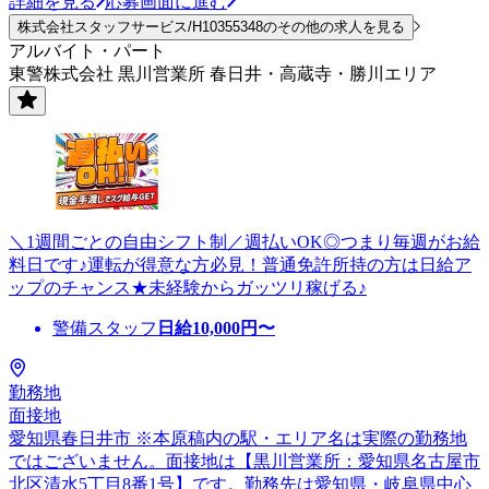
詳細を見る
応募画面に進む
株式会社スタッフサービス/H10355348のその他の求人を見る
アルバイト・パート
東警株式会社 黒川営業所 春日井・高蔵寺・勝川エリア
＼1週間ごとの自由シフト制／週払いOK◎つまり毎週がお給
料日です♪運転が得意な方必見！普通免許所持の方は日給ア
ップのチャンス★未経験からガッツリ稼げる♪
警備スタッフ
日給
10,000
円〜
勤務地
面接地
愛知県春日井市 ※本原稿内の駅・エリア名は実際の勤務地
ではございません。面接地は【黒川営業所：愛知県名古屋市
北区清水5丁目8番1号】です。勤務先は愛知県・岐阜県中心