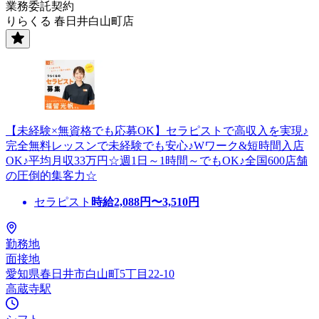
業務委託契約
りらくる 春日井白山町店
【未経験×無資格でも応募OK】セラピストで高収入を実現♪
完全無料レッスンで未経験でも安心♪Wワーク&短時間入店
OK♪平均月収33万円☆週1日～1時間～でもOK♪全国600店舗
の圧倒的集客力☆
セラピスト
時給
2,088
円〜
3,510
円
勤務地
面接地
愛知県春日井市白山町5丁目22-10
高蔵寺駅