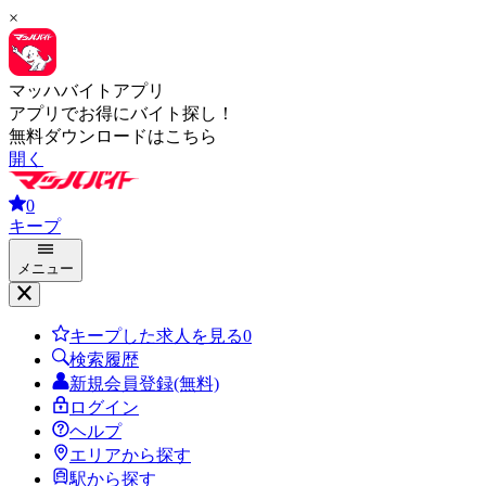
×
マッハバイトアプリ
アプリでお得にバイト探し！
無料ダウンロードはこちら
開く
0
キープ
メニュー
キープした求人を見る
0
検索履歴
新規会員登録(無料)
ログイン
ヘルプ
エリアから探す
駅から探す