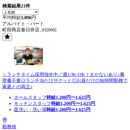
検索結果
21
件
平均時給
1,896
円
アルバイト・パート
町田商店春日井店_01[066]
＼ランチタイム採用強化中／週1/3h~OK！まかないあり♪履
歴書不要◎ランチ3hだけサクッと◎お昼だけの短時間勤務で
家庭との両立♪
ホールスタッフ
時給
1,200
円〜
1,625
円
キッチンスタッフ
時給
1,200
円〜
1,625
円
皿洗い・洗い場
時給
1,200
円〜
1,625
円
勤務地