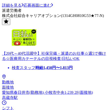
詳細を見る
応募画面に進む
派遣労働者
株式会社綜合キャリアオプション(1314GH0810G53★77-N)
【20代～40代活躍中】社保完備・派遣のお仕事☆週5で働け
る☆医療用カテーテルの目視検査/日払いOK
検査スタッフ
時給
1,450
円〜
1,813
円
勤務地
面接地
愛知県春日井市(勤務地) 小牧市中央1-239 2F(面接地)
高蔵寺駅
シフト