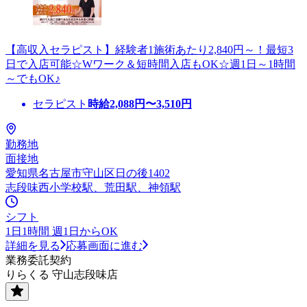
【高収入セラピスト】経験者1施術あたり2,840円～！最短3
日で入店可能☆Wワーク＆短時間入店もOK☆週1日～1時間
～でもOK♪
セラピスト
時給
2,088
円〜
3,510
円
勤務地
面接地
愛知県名古屋市守山区日の後1402
志段味西小学校駅、荒田駅、神領駅
シフト
1日1時間 週1日からOK
詳細を見る
応募画面に進む
業務委託契約
りらくる 守山志段味店