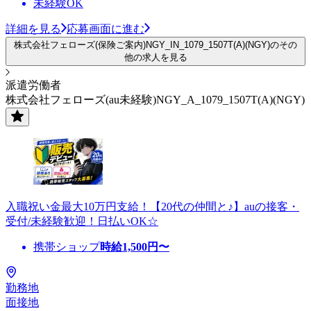
未経験OK
詳細を見る
応募画面に進む
株式会社フェローズ(保険ご案内)NGY_IN_1079_1507T(A)(NGY)のその
他の求人を見る
派遣労働者
株式会社フェローズ(au未経験)NGY_A_1079_1507T(A)(NGY)
入職祝い金最大10万円支給！【20代の仲間と♪】auの接客・
受付/未経験歓迎！日払いOK☆
携帯ショップ
時給
1,500
円〜
勤務地
面接地