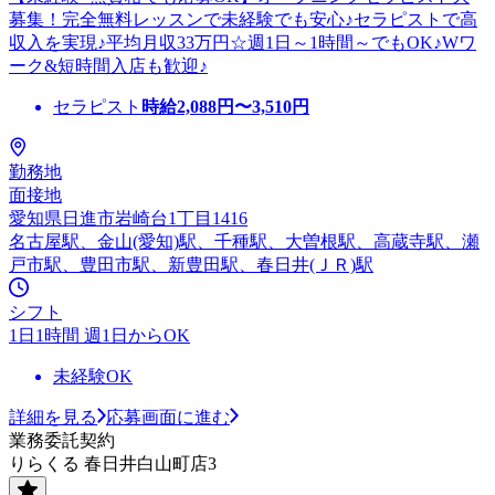
募集！完全無料レッスンで未経験でも安心♪セラピストで高
収入を実現♪平均月収33万円☆週1日～1時間～でもOK♪Wワ
ーク&短時間入店も歓迎♪
セラピスト
時給
2,088
円〜
3,510
円
勤務地
面接地
愛知県日進市岩崎台1丁目1416
名古屋駅、金山(愛知)駅、千種駅、大曽根駅、高蔵寺駅、瀬
戸市駅、豊田市駅、新豊田駅、春日井(ＪＲ)駅
シフト
1日1時間 週1日からOK
未経験OK
詳細を見る
応募画面に進む
業務委託契約
りらくる 春日井白山町店3