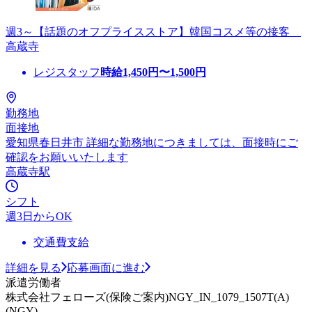
週3～【話題のオフプライスストア】韓国コスメ等の接客
高蔵寺
レジスタッフ
時給
1,450
円〜
1,500
円
勤務地
面接地
愛知県春日井市 詳細な勤務地につきましては、面接時にご
確認をお願いいたします
高蔵寺駅
シフト
週3日からOK
交通費支給
詳細を見る
応募画面に進む
派遣労働者
株式会社フェローズ(保険ご案内)NGY_IN_1079_1507T(A)
(NGY)