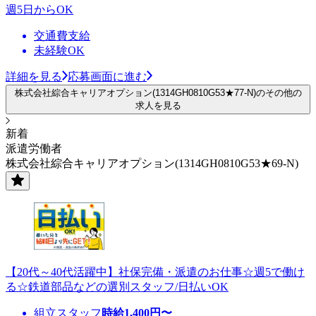
週5日からOK
交通費支給
未経験OK
詳細を見る
応募画面に進む
株式会社綜合キャリアオプション(1314GH0810G53★77-N)のその他の
求人を見る
新着
派遣労働者
株式会社綜合キャリアオプション(1314GH0810G53★69-N)
【20代～40代活躍中】社保完備・派遣のお仕事☆週5で働け
る☆鉄道部品などの選別スタッフ/日払いOK
組立スタッフ
時給
1,400
円〜