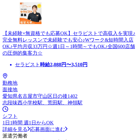
【未経験×無資格でも応募OK】セラピストで高収入を実現♪
完全無料レッスンで未経験でも安心♪Wワーク&短時間入店
OK♪平均月収33万円☆週1日～1時間～でもOK♪全国600店舗
の圧倒的集客力☆
セラピスト
時給
2,088
円〜
3,510
円
勤務地
面接地
愛知県名古屋市守山区日の後1402
志段味西小学校駅、荒田駅、神領駅
シフト
1日1時間 週1日からOK
詳細を見る
応募画面に進む
派遣労働者