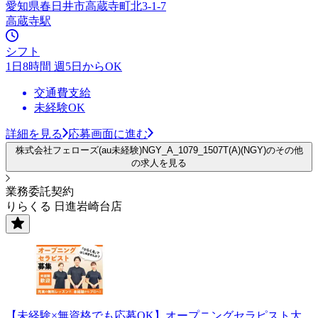
愛知県春日井市高蔵寺町北3-1-7
高蔵寺駅
シフト
1日8時間 週5日からOK
交通費支給
未経験OK
詳細を見る
応募画面に進む
株式会社フェローズ(au未経験)NGY_A_1079_1507T(A)(NGY)のその他
の求人を見る
業務委託契約
りらくる 日進岩崎台店
【未経験×無資格でも応募OK】オープニングセラピスト大