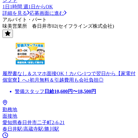
シフト
1日1時間 週1日からOK
詳細を見る
応募画面に進む
アルバイト・パート
味美営業所 春日井市02(セイフラインズ株式会社)
履歴書なし＆スマホ面接OK！カバン1つで翌日から【家電付
個室寮】へ♪初月無料＆引越費用も会社負担◎
警備スタッフ
日給
10,600
円〜
18,500
円
勤務地
面接地
愛知県春日井市二子町2-6-21
春日井駅/高蔵寺駅/勝川駅