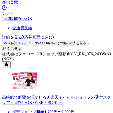
多治見駅
シフト
1日3時間からOK
交通費支給
詳細を見る
応募画面に進む
株式会社ロフティー/NA20000491のその他の求人を見る
派遣労働者
株式会社フェローズ(Rショップ経験)NGY_RK_976_2693S(A)
(NGY)
高時給で経験を活かせる★楽天モバイルショップの受付スタ
ッフ＜日払いOK×WEB面談OK＞
携帯ショップ
時給
1,700
円〜
2,000
円