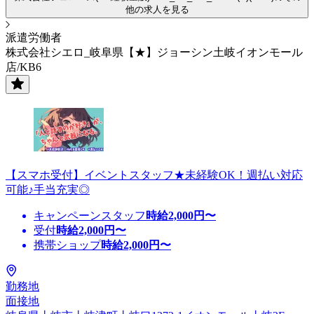
他の求人を見る
派遣労働者
株式会社シエロ_岐阜県【★】ジョーシン土岐イオンモール
店/KB6
【スマホ受付】イベントスタッフ★未経験OK！週払い対応
可能♪手当充実◎
キャンペーンスタッフ
時給
2,000
円〜
受付
時給
2,000
円〜
携帯ショップ
時給
2,000
円〜
勤務地
面接地