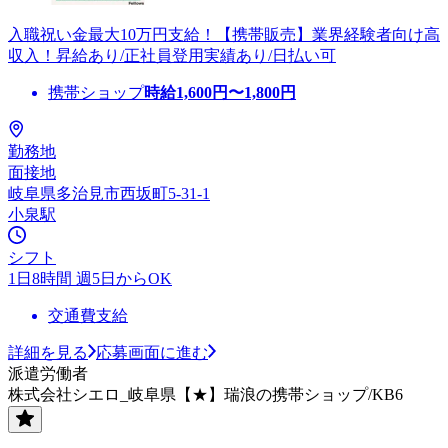
入職祝い金最大10万円支給！【携帯販売】業界経験者向け高
収入！昇給あり/正社員登用実績あり/日払い可
携帯ショップ
時給
1,600
円〜
1,800
円
勤務地
面接地
岐阜県多治見市西坂町5-31-1
小泉駅
シフト
1日8時間 週5日からOK
交通費支給
詳細を見る
応募画面に進む
派遣労働者
株式会社シエロ_岐阜県【★】瑞浪の携帯ショップ/KB6