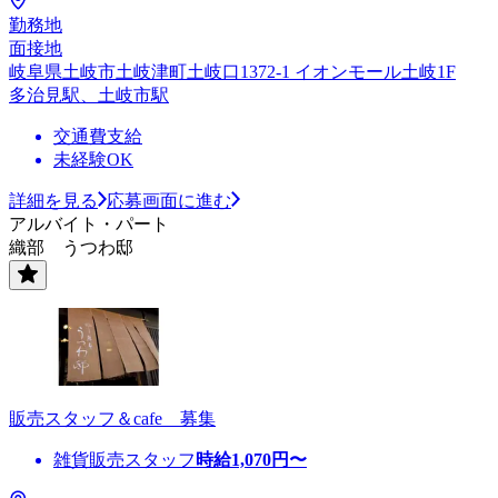
勤務地
面接地
岐阜県土岐市土岐津町土岐口1372-1 イオンモール土岐1F
多治見駅、土岐市駅
交通費支給
未経験OK
詳細を見る
応募画面に進む
アルバイト・パート
織部 うつわ邸
販売スタッフ＆cafe 募集
雑貨販売スタッフ
時給
1,070
円〜