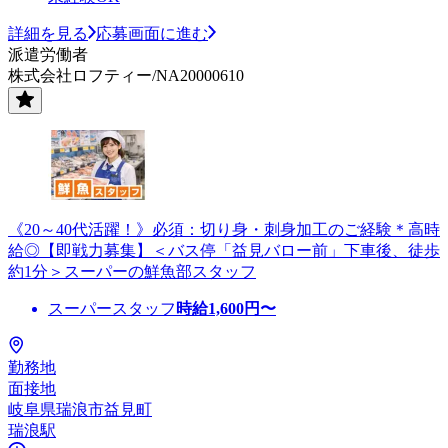
詳細を見る
応募画面に進む
派遣労働者
株式会社ロフティー/NA20000610
《20～40代活躍！》必須：切り身・刺身加工のご経験＊高時
給◎【即戦力募集】＜バス停「益見バロー前」下車後、徒歩
約1分＞スーパーの鮮魚部スタッフ
スーパースタッフ
時給
1,600
円〜
勤務地
面接地
岐阜県瑞浪市益見町
瑞浪駅