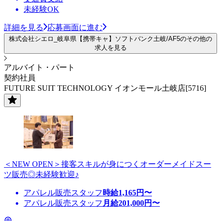
未経験OK
詳細を見る
応募画面に進む
株式会社シエロ_岐阜県【携帯キャ】ソフトバンク土岐/AF5のその他の
求人を見る
アルバイト・パート
契約社員
FUTURE SUIT TECHNOLOGY イオンモール土岐店[5716]
＜NEW OPEN＞接客スキルが身につくオーダーメイドスー
ツ販売◎未経験歓迎♪
アパレル販売スタッフ
時給
1,165
円〜
アパレル販売スタッフ
月給
201,000
円〜