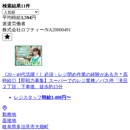
検索結果
11
件
平均時給
1,594
円
派遣労働者
株式会社ロフティー/NA20000491
《20～40代活躍！》必須：レジ閉め作業の経験がある方＊高
時給◎【即戦力募集】スーパーでのレジ業務／バス停「滝呂
２丁目」下車後、徒歩約15分
レジスタッフ
時給
1,400
円〜
勤務地
面接地
岐阜県多治見市大畑町