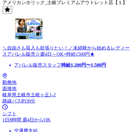
アメリカンホリック_土岐プレミアムアウトレット店【１】
＼自由さも収入も欲張りたい！／未経験から始めるレディー
スアパレル販売☆週4日～OK×時給1500円★
アパレル販売スタッフ
時給
1,200
円〜
1,500
円
勤務地
面接地
岐阜県土岐市土岐ヶ丘1-2
路線バス約30分
シフト
1日8時間 週4日からOK
交通費支給