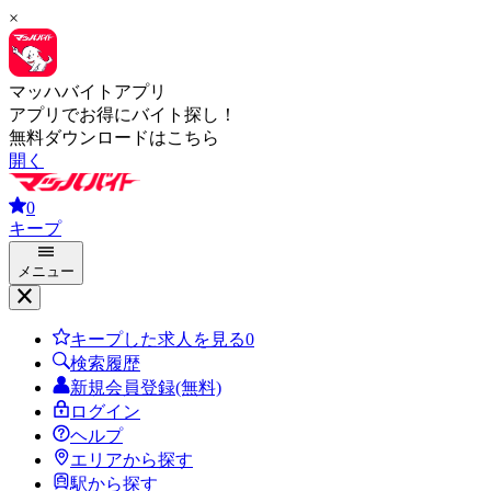
×
マッハバイトアプリ
アプリでお得にバイト探し！
無料ダウンロードはこちら
開く
0
キープ
メニュー
キープした求人を見る
0
検索履歴
新規会員登録(無料)
ログイン
ヘルプ
エリアから探す
駅から探す