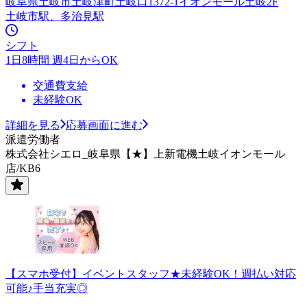
岐阜県土岐市土岐津町土岐口1372-1イオンモール土岐2F
土岐市駅、多治見駅
シフト
1日8時間 週4日からOK
交通費支給
未経験OK
詳細を見る
応募画面に進む
派遣労働者
株式会社シエロ_岐阜県【★】上新電機土岐イオンモール
店/KB6
【スマホ受付】イベントスタッフ★未経験OK！週払い対応
可能♪手当充実◎