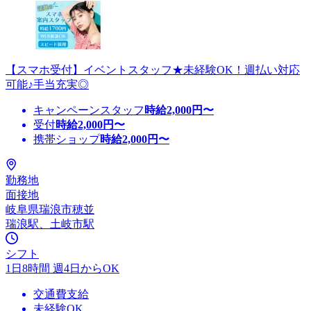
【スマホ受付】イベントスタッフ★未経験OK！週払い対応
可能♪手当充実◎
キャンペーンスタッフ
時給
2,000
円〜
受付
時給
2,000
円〜
携帯ショップ
時給
2,000
円〜
勤務地
面接地
岐阜県瑞浪市穂並
瑞浪駅、土岐市駅
シフト
1日8時間 週4日からOK
交通費支給
未経験OK