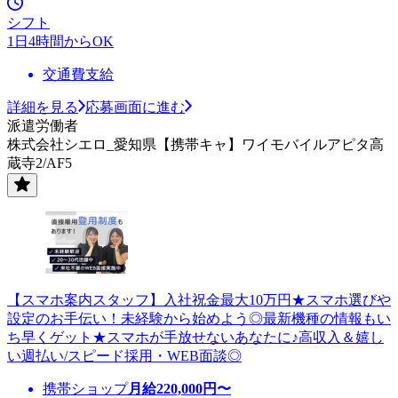
シフト
1日4時間からOK
交通費支給
詳細を見る
応募画面に進む
派遣労働者
株式会社シエロ_愛知県【携帯キャ】ワイモバイルアピタ高
蔵寺2/AF5
【スマホ案内スタッフ】入社祝金最大10万円★スマホ選びや
設定のお手伝い！未経験から始めよう◎最新機種の情報もい
ち早くゲット★スマホが手放せないあなたに♪高収入＆嬉し
い週払い/スピード採用・WEB面談◎
携帯ショップ
月給
220,000
円〜