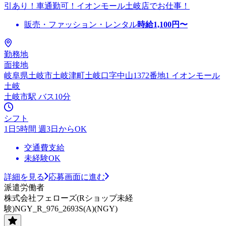
引あり！車通勤可！イオンモール土岐店でお仕事！
販売・ファッション・レンタル
時給
1,100
円〜
勤務地
面接地
岐阜県土岐市土岐津町土岐口字中山1372番地1 イオンモール
土岐
土岐市駅 バス10分
シフト
1日5時間 週3日からOK
交通費支給
未経験OK
詳細を見る
応募画面に進む
派遣労働者
株式会社フェローズ(Rショップ未経
験)NGY_R_976_2693S(A)(NGY)