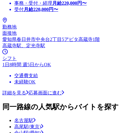
事務・受付・経理
月給
220,000
円〜
受付
月給
220,000
円〜
勤務地
面接地
愛知県春日井市中央台2丁目5アピタ高蔵寺1階
高蔵寺駅、定光寺駅
シフト
1日8時間 週5日からOK
交通費支給
未経験OK
詳細を見る
応募画面に進む
同一路線の人気駅からバイトを探す
名古屋駅
高尾駅(東京)
金山駅(愛知)