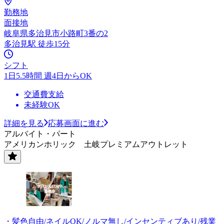
勤務地
面接地
岐阜県多治見市小路町3番の2
多治見駅 徒歩15分
シフト
1日5.5時間 週4日からOK
交通費支給
未経験OK
詳細を見る
応募画面に進む
アルバイト・パート
アメリカンホリック 土岐プレミアムアウトレット
・髪色自由/ネイルOK/ノルマ無し/インセンティブあり/残業