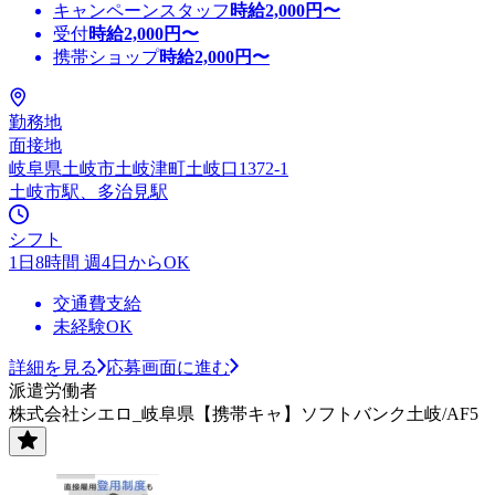
キャンペーンスタッフ
時給
2,000
円〜
受付
時給
2,000
円〜
携帯ショップ
時給
2,000
円〜
勤務地
面接地
岐阜県土岐市土岐津町土岐口1372-1
土岐市駅、多治見駅
シフト
1日8時間 週4日からOK
交通費支給
未経験OK
詳細を見る
応募画面に進む
派遣労働者
株式会社シエロ_岐阜県【携帯キャ】ソフトバンク土岐/AF5