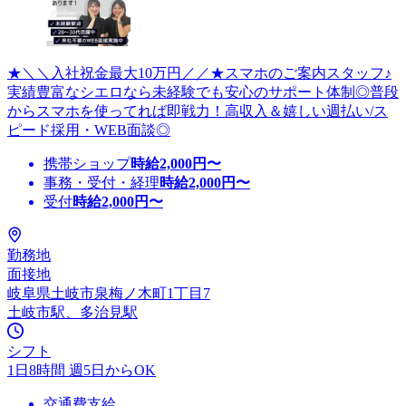
★＼＼入社祝金最大10万円／／★スマホのご案内スタッフ♪
実績豊富なシエロなら未経験でも安心のサポート体制◎普段
からスマホを使ってれば即戦力！高収入＆嬉しい週払い/ス
ピード採用・WEB面談◎
携帯ショップ
時給
2,000
円〜
事務・受付・経理
時給
2,000
円〜
受付
時給
2,000
円〜
勤務地
面接地
岐阜県土岐市泉梅ノ木町1丁目7
土岐市駅、多治見駅
シフト
1日8時間 週5日からOK
交通費支給