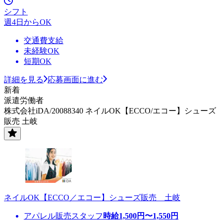
シフト
週4日からOK
交通費支給
未経験OK
短期OK
詳細を見る
応募画面に進む
新着
派遣労働者
株式会社iDA/20088340 ネイルOK【ECCO/エコー】シューズ
販売 土岐
ネイルOK【ECCO／エコー】シューズ販売 土岐
アパレル販売スタッフ
時給
1,500
円〜
1,550
円