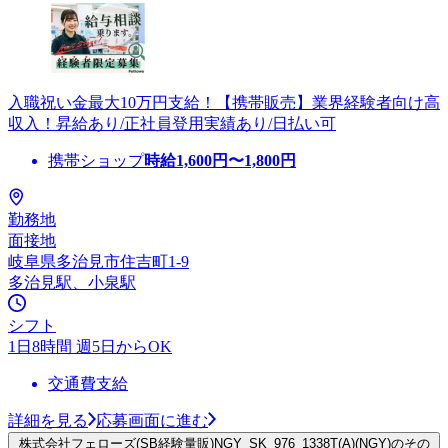
入職祝い金最大10万円支給！【携帯販売】業界経験者向け高
収入！昇給あり/正社員登用実績あり/日払い可
携帯ショップ
時給
1,600
円〜
1,800
円
勤務地
面接地
岐阜県多治見市住吉町1-9
多治見駅、小泉駅
シフト
1日8時間 週5日からOK
交通費支給
詳細を見る
応募画面に進む
株式会社フェローズ(SB経験量販)NGY_SK_976_1338T(A)(NGY)のその