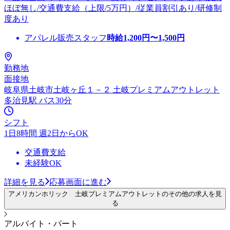
ほぼ無し/交通費支給（上限/5万円）/従業員割引あり/研修制
度あり
アパレル販売スタッフ
時給
1,200
円〜
1,500
円
勤務地
面接地
岐阜県土岐市土岐ヶ丘１－２ 土岐プレミアムアウトレット
多治見駅 バス30分
シフト
1日8時間 週2日からOK
交通費支給
未経験OK
詳細を見る
応募画面に進む
アメリカンホリック 土岐プレミアムアウトレットのその他の求人を見
る
アルバイト・パート