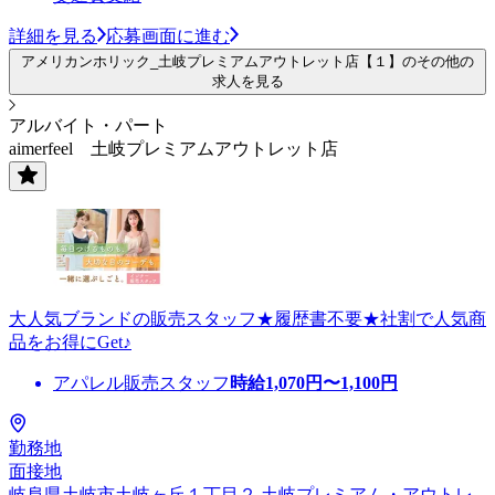
詳細を見る
応募画面に進む
アメリカンホリック_土岐プレミアムアウトレット店【１】のその他の
求人を見る
アルバイト・パート
aimerfeel 土岐プレミアムアウトレット店
大人気ブランドの販売スタッフ★履歴書不要★社割で人気商
品をお得にGet♪
アパレル販売スタッフ
時給
1,070
円〜
1,100
円
勤務地
面接地
岐阜県土岐市土岐ヶ丘１丁目２ 土岐プレミアム・アウトレ