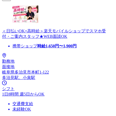
＜日払いOK×高時給＞楽天モバイルショップでスマホ受
付・ご案内スタッフ★WEB面談OK
携帯ショップ
時給
1,650
円〜
1,900
円
勤務地
面接地
岐阜県多治見市本町1-122
多治見駅、小泉駅
シフト
1日8時間 週5日からOK
交通費支給
未経験OK