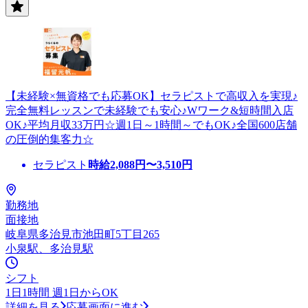
【未経験×無資格でも応募OK】セラピストで高収入を実現♪
完全無料レッスンで未経験でも安心♪Wワーク&短時間入店
OK♪平均月収33万円☆週1日～1時間～でもOK♪全国600店舗
の圧倒的集客力☆
セラピスト
時給
2,088
円〜
3,510
円
勤務地
面接地
岐阜県多治見市池田町5丁目265
小泉駅、多治見駅
シフト
1日1時間 週1日からOK
詳細を見る
応募画面に進む