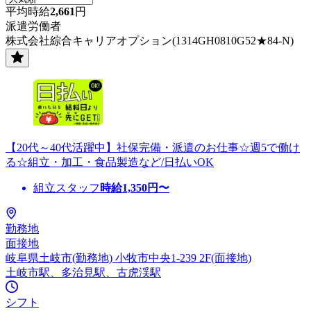
平均時給
2,661
円
派遣労働者
株式会社綜合キャリアオプション(1314GH0810G52★84-N)
【20代～40代活躍中】社保完備・派遣のお仕事☆週5で働け
る☆組立・加工・食品製造など/日払いOK
組立スタッフ
時給
1,350
円〜
勤務地
面接地
岐阜県土岐市(勤務地) 小牧市中央1-239 2F(面接地)
土岐市駅、多治見駅、古虎渓駅
シフト