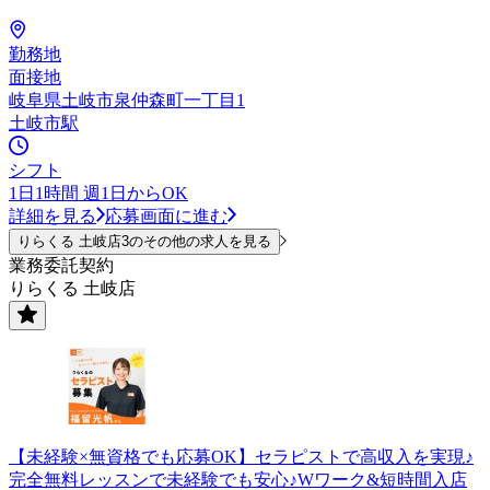
勤務地
面接地
岐阜県土岐市泉仲森町一丁目1
土岐市駅
シフト
1日1時間 週1日からOK
詳細を見る
応募画面に進む
りらくる 土岐店3のその他の求人を見る
業務委託契約
りらくる 土岐店
【未経験×無資格でも応募OK】セラピストで高収入を実現♪
完全無料レッスンで未経験でも安心♪Wワーク&短時間入店