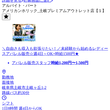
詳細を見る
応募画面に進む
アルバイト・パート
アメリカンホリック_土岐プレミアムアウトレット店【１】
＼自由さも収入も欲張りたい！／未経験から始めるレディー
スアパレル販売☆週4日～OK×時給1500円★
アパレル販売スタッフ
時給
1,200
円〜
1,500
円
勤務地
面接地
岐阜県土岐市土岐ヶ丘1-2
路線バス約30分
シフト
1日8時間 週4日からOK