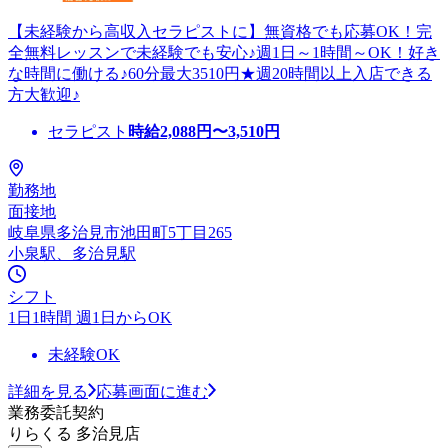
【未経験から高収入セラピストに】無資格でも応募OK！完
全無料レッスンで未経験でも安心♪週1日～1時間～OK！好き
な時間に働ける♪60分最大3510円★週20時間以上入店できる
方大歓迎♪
セラピスト
時給
2,088
円〜
3,510
円
勤務地
面接地
岐阜県多治見市池田町5丁目265
小泉駅、多治見駅
シフト
1日1時間 週1日からOK
未経験OK
詳細を見る
応募画面に進む
業務委託契約
りらくる 多治見店