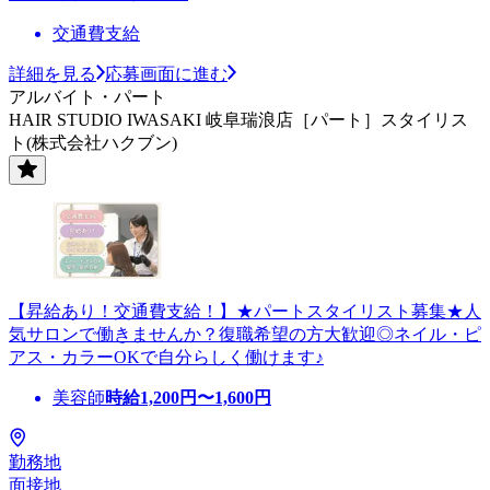
交通費支給
詳細を見る
応募画面に進む
アルバイト・パート
HAIR STUDIO IWASAKI 岐阜瑞浪店［パート］スタイリス
ト(株式会社ハクブン)
【昇給あり！交通費支給！】★パートスタイリスト募集★人
気サロンで働きませんか？復職希望の方大歓迎◎ネイル・ピ
アス・カラーOKで自分らしく働けます♪
美容師
時給
1,200
円〜
1,600
円
勤務地
面接地