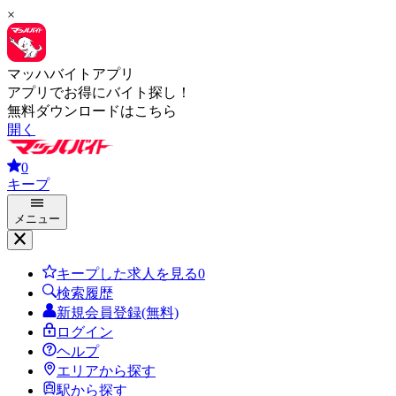
×
マッハバイトアプリ
アプリでお得にバイト探し！
無料ダウンロードはこちら
開く
0
キープ
メニュー
キープした求人を見る
0
検索履歴
新規会員登録(無料)
ログイン
ヘルプ
エリアから探す
駅から探す