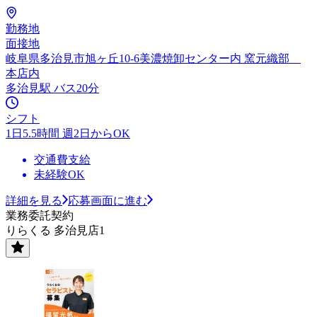
勤務地
面接地
岐阜県多治見市旭ヶ丘10-6美濃焼卸センター内 窯元織部
本店内
多治見駅 バス20分
シフト
1日5.5時間 週2日からOK
交通費支給
未経験OK
詳細を見る
応募画面に進む
業務委託契約
りらくる 多治見店1