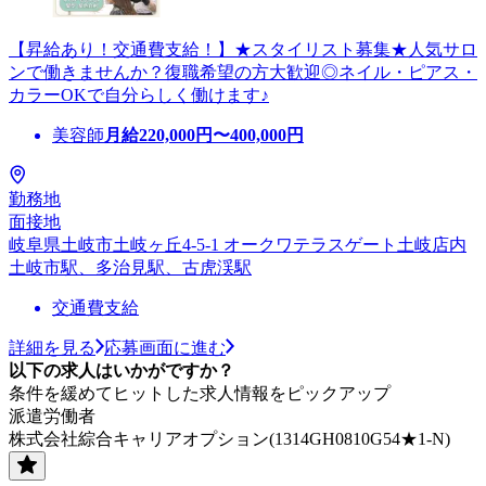
【昇給あり！交通費支給！】★スタイリスト募集★人気サロ
ンで働きませんか？復職希望の方大歓迎◎ネイル・ピアス・
カラーOKで自分らしく働けます♪
美容師
月給
220,000
円〜
400,000
円
勤務地
面接地
岐阜県土岐市土岐ヶ丘4-5-1 オークワテラスゲート土岐店内
土岐市駅、多治見駅、古虎渓駅
交通費支給
詳細を見る
応募画面に進む
以下の求人はいかがですか？
条件を緩めてヒットした求人情報をピックアップ
派遣労働者
株式会社綜合キャリアオプション(1314GH0810G54★1-N)