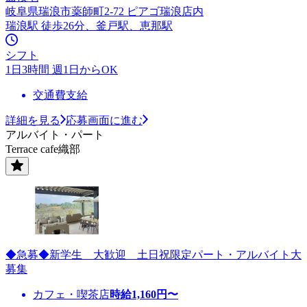
岐阜県瑞浪市薬師町2-72 ピアゴ瑞浪店内
瑞浪駅 徒歩26分、釜戸駅、恵那駅
シフト
1日3時間 週1日からOK
交通費支給
詳細を見る
応募画面に進む
アルバイト・パート
Terrace cafe織部
◆急募◆新学生 大歓迎 土日祝限定パート・アルバイト大
募集
カフェ・喫茶店
時給
1,160
円〜