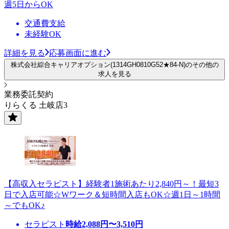
週5日からOK
交通費支給
未経験OK
詳細を見る
応募画面に進む
株式会社綜合キャリアオプション(1314GH0810G52★84-N)のその他の
求人を見る
業務委託契約
りらくる 土岐店3
【高収入セラピスト】経験者1施術あたり2,840円～！最短3
日で入店可能☆Wワーク＆短時間入店もOK☆週1日～1時間
～でもOK♪
セラピスト
時給
2,088
円〜
3,510
円