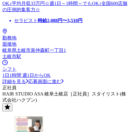
OK♪平均月収33万円☆週1日～1時間～でもOK♪全国600店舗
の圧倒的集客力☆
セラピスト
時給
2,088
円〜
3,510
円
勤務地
面接地
岐阜県土岐市泉仲森町一丁目1
土岐市駅
シフト
1日1時間 週1日からOK
詳細を見る
応募画面に進む
正社員
HAIR STUDIO ASA 岐阜土岐店［正社員］スタイリスト(株
式会社ハクブン)