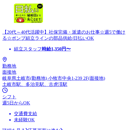
【20代～40代活躍中】社保完備・派遣のお仕事☆週5で働け
る☆ポンプ組立ラインの部品供給/日払いOK
組立スタッフ
時給
1,350
円〜
勤務地
面接地
岐阜県土岐市(勤務地) 小牧市中央1-239 2F(面接地)
土岐市駅、多治見駅、古虎渓駅
シフト
週5日からOK
交通費支給
未経験OK