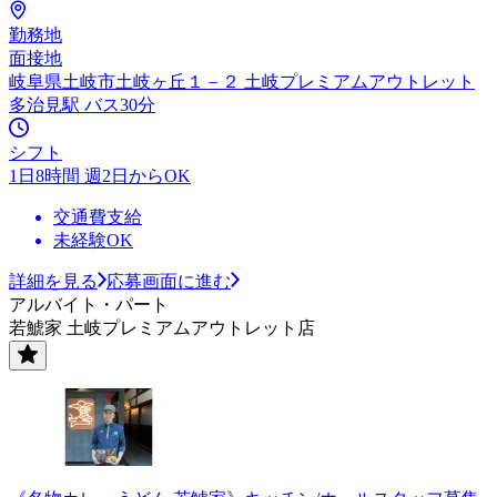
勤務地
面接地
岐阜県土岐市土岐ヶ丘１－２ 土岐プレミアムアウトレット
多治見駅 バス30分
シフト
1日8時間 週2日からOK
交通費支給
未経験OK
詳細を見る
応募画面に進む
アルバイト・パート
若鯱家 土岐プレミアムアウトレット店