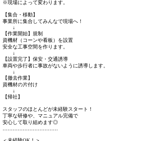
※現場によって変わります。
【集合・移動】
事業所に集合してみんなで現場へ！
↓
【作業開始】規制
資機材（コーンや看板）を設置
安全な工事空間を作ります。
↓
【設置完了】保安・交通誘導
車両や歩行者に事故がないように誘導します。
↓
【撤去作業】
資機材の片付け
↓
【帰社】
スタッフのほとんどが未経験スタート！
丁寧な研修や、マニュアル完備で
安心して取り組めます◎
……………………………
＜未経験OK！＞