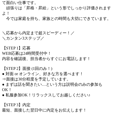
て面白い仕事です。
頑張りは「昇格・昇給」という形でしっかり評価されます
よ！
今では家庭を持ち、家族との時間も大切にできています。
＼応募から内定まで超スピーディー！／
＼カンタン3ステップ／
【STEP 1】応募
WEB応募は24時間受付中！
内容を確認後、担当者からすぐにお電話します！
【STEP 2】面接 (1回のみ！)
● 対面 or オンライン、好きな方を選べます！
⇒面接は30分程度を予定しています。
● まずは話を聞きたい…という方は説明会のみの参加も
OK！
● 私服参加OK！リラックスしてお越しください♪
【STEP 3】内定
最短、面接した翌日中に内定をお伝えします！