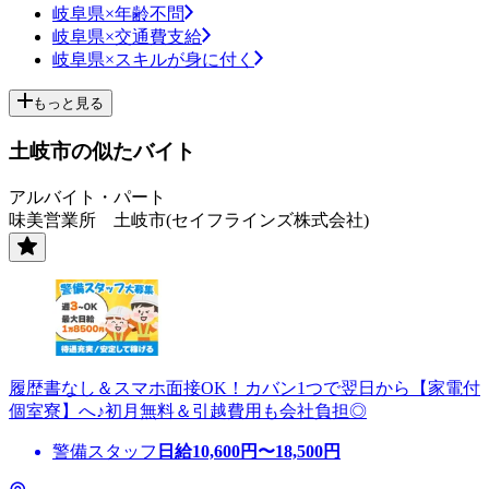
岐阜県×年齢不問
岐阜県×交通費支給
岐阜県×スキルが身に付く
もっと見る
土岐市の似たバイト
アルバイト・パート
味美営業所 土岐市(セイフラインズ株式会社)
履歴書なし＆スマホ面接OK！カバン1つで翌日から【家電付
個室寮】へ♪初月無料＆引越費用も会社負担◎
警備スタッフ
日給
10,600
円〜
18,500
円