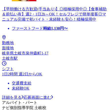
【早朝働ける方歓迎(手当あり)】◎積極採用中◎【食事補助
＆前払い有】週2・1日2h～OK！セルフレジで簡単接客◎マ
ニュアル完備で初バイト・未経験も安心！積極採用中
ファーストフード
時給
1,130
円〜
勤務地
面接地
岐阜県土岐市泉仲森町1-17
土岐市駅
シフト
1日2時間 週2日からOK
交通費支給
未経験OK
詳細を見る
応募画面に進む
アルバイト・パート
ナビ個別指導学院 土岐校