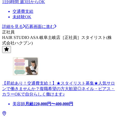
1日6時間 週3日からOK
交通費支給
未経験OK
詳細を見る
応募画面に進む
正社員
HAIR STUDIO ASA 岐阜土岐店［正社員］スタイリスト(株
式会社ハクブン)
【昇給あり！交通費支給！】★スタイリスト募集★人気サロ
ンで働きませんか？復職希望の方大歓迎◎ネイル・ピアス・
カラーOKで自分らしく働けます♪
美容師
月給
220,000
円〜
400,000
円