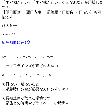
「すぐ働きたい」「すぐ稼ぎたい」そんなあなたを応援しま
す！
【即日面接 → 翌日内定 → 最短翌々日勤務 → 日払い】も可
能です！
求人番号
5928023
応募画面に進む
○+。．*．。+○+。．*．。+○+。．
セイフラインズが選ばれる理由
○+。．*．。+○+。．*．。+○+。．
★日払い・週払いなど
緊急時にお金が必要な方におすすめ！
★長期連休が取れる環境です。
家族との時間やプライベートの時間を