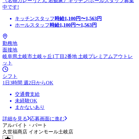
《名物カレーうどん 若鯱家》キッチン/ホールスタッフ募集
中です!
キッチンスタッフ
時給
1,100
円〜
1,563
円
ホールスタッフ
時給
1,100
円〜
1,563
円
勤務地
面接地
岐阜県土岐市土岐ヶ丘1丁目2番地 土岐プレミアムアウトレ
ット
シフト
1日3時間 週2日からOK
交通費支給
未経験OK
まかないあり
詳細を見る
応募画面に進む
アルバイト・パート
久世福商店 イオンモール土岐店