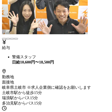
給与
警備スタッフ
日給
10,600
円〜
18,500
円
勤務地
面接地
岐阜県土岐市 ※求人企業側に確認をお願いします
土岐市駅から徒歩15分
瑞浪駅からバス15分
多治見駅からバス15分