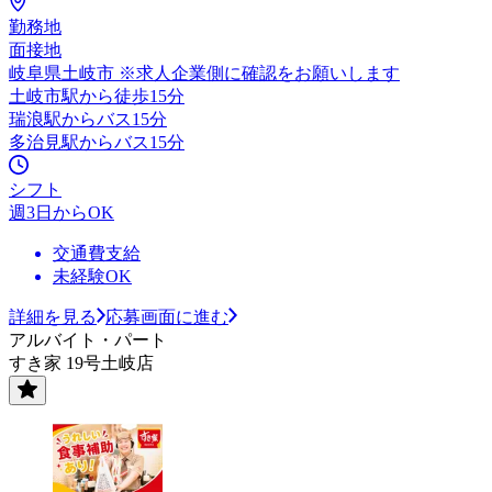
勤務地
面接地
岐阜県土岐市 ※求人企業側に確認をお願いします
土岐市駅から徒歩15分
瑞浪駅からバス15分
多治見駅からバス15分
シフト
週3日からOK
交通費支給
未経験OK
詳細を見る
応募画面に進む
アルバイト・パート
すき家 19号土岐店