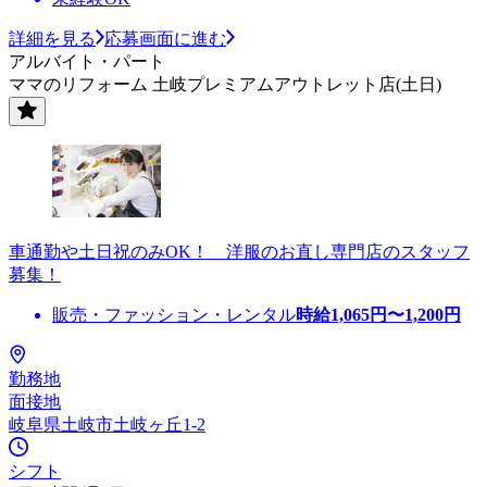
詳細を見る
応募画面に進む
アルバイト・パート
ママのリフォーム 土岐プレミアムアウトレット店(土日)
車通勤や土日祝のみOK！ 洋服のお直し専門店のスタッフ
募集！
販売・ファッション・レンタル
時給
1,065
円〜
1,200
円
勤務地
面接地
岐阜県土岐市土岐ヶ丘1-2
シフト