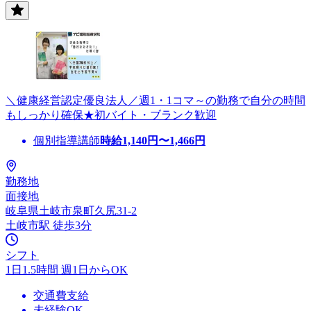
＼健康経営認定優良法人／週1・1コマ～の勤務で自分の時間
もしっかり確保★初バイト・ブランク歓迎
個別指導講師
時給
1,140
円〜
1,466
円
勤務地
面接地
岐阜県土岐市泉町久尻31-2
土岐市駅 徒歩3分
シフト
1日1.5時間 週1日からOK
交通費支給
未経験OK