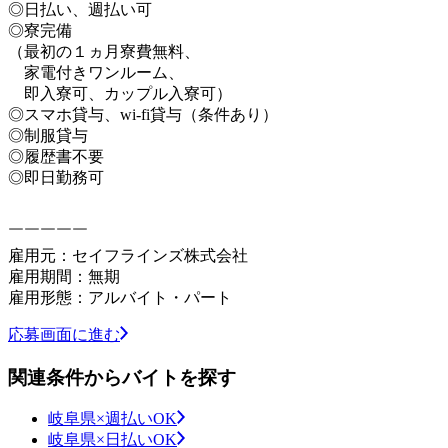
◎日払い、週払い可
◎寮完備
（最初の１ヵ月寮費無料、
家電付きワンルーム、
即入寮可、カップル入寮可）
◎スマホ貸与、wi-fi貸与（条件あり）
◎制服貸与
◎履歴書不要
◎即日勤務可
￣￣￣￣￣
雇用元：セイフラインズ株式会社
雇用期間：無期
雇用形態：アルバイト・パート
応募画面に進む
関連条件からバイトを探す
岐阜県×週払いOK
岐阜県×日払いOK