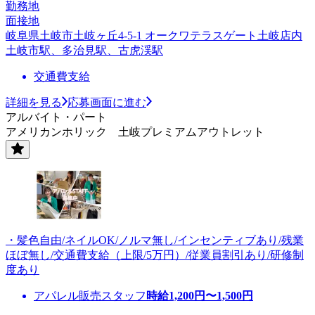
勤務地
面接地
岐阜県土岐市土岐ヶ丘4-5-1 オークワテラスゲート土岐店内
土岐市駅、多治見駅、古虎渓駅
交通費支給
詳細を見る
応募画面に進む
アルバイト・パート
アメリカンホリック 土岐プレミアムアウトレット
・髪色自由/ネイルOK/ノルマ無し/インセンティブあり/残業
ほぼ無し/交通費支給（上限/5万円）/従業員割引あり/研修制
度あり
アパレル販売スタッフ
時給
1,200
円〜
1,500
円