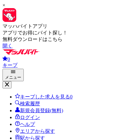
×
マッハバイトアプリ
アプリでお得にバイト探し！
無料ダウンロードはこちら
開く
0
キープ
メニュー
キープした求人を見る
0
検索履歴
新規会員登録(無料)
ログイン
ヘルプ
エリアから探す
駅から探す