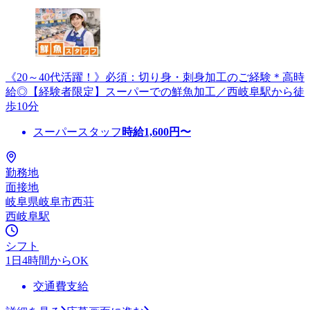
《20～40代活躍！》必須：切り身・刺身加工のご経験＊高時
給◎【経験者限定】スーパーでの鮮魚加工／西岐阜駅から徒
歩10分
スーパースタッフ
時給
1,600
円〜
勤務地
面接地
岐阜県岐阜市西荘
西岐阜駅
シフト
1日4時間からOK
交通費支給