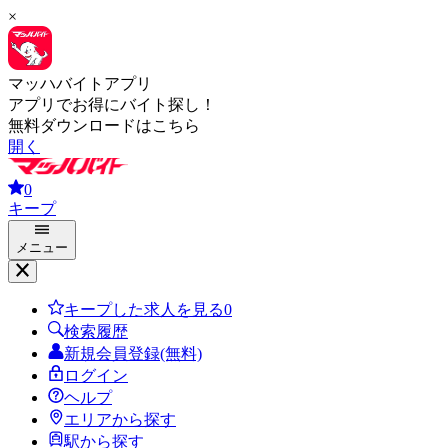
×
マッハバイトアプリ
アプリでお得にバイト探し！
無料ダウンロードはこちら
開く
0
キープ
メニュー
キープした求人を見る
0
検索履歴
新規会員登録(無料)
ログイン
ヘルプ
エリアから探す
駅から探す