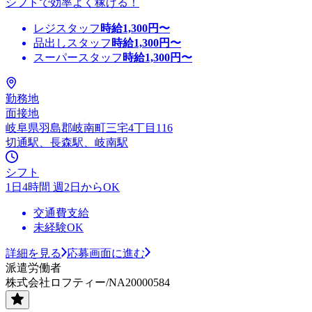
シフトで効率よく稼げる！
レジスタッフ
時給
1,300
円〜
品出しスタッフ
時給
1,300
円〜
スーパースタッフ
時給
1,300
円〜
勤務地
面接地
岐阜県羽島郡岐南町三宅4丁目116
切通駅、長森駅、岐南駅
シフト
1日4時間 週2日からOK
交通費支給
未経験OK
詳細を見る
応募画面に進む
派遣労働者
株式会社ロフティー/NA20000584