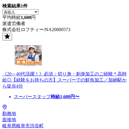
検索結果
1
件
平均時給
1,600
円
派遣労働者
株式会社ロフティー/NA20000573
《20～40代活躍！》必須：切り身・刺身加工のご経験＊高時
給◎【経験をお持ちの方】スーパーでの鮮魚加工／加納駅か
ら徒歩4分
スーパースタッフ
時給
1,600
円〜
勤務地
面接地
岐阜県岐阜市渋谷町