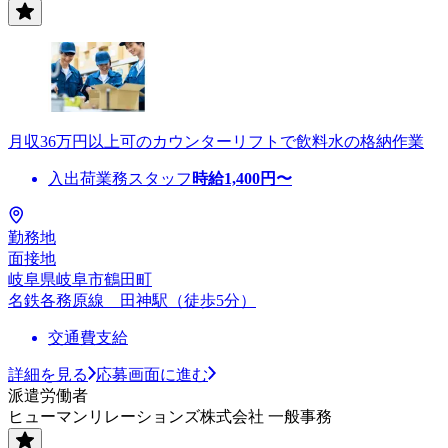
月収36万円以上可のカウンターリフトで飲料水の格納作業
入出荷業務スタッフ
時給
1,400
円〜
勤務地
面接地
岐阜県岐阜市鶴田町
名鉄各務原線 田神駅（徒歩5分）
交通費支給
詳細を見る
応募画面に進む
派遣労働者
ヒューマンリレーションズ株式会社 一般事務