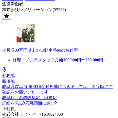
派遣労働者
株式会社レソリューション(53777)
≪月収30万円以上≫自動車整備のお仕事
修理・メンテスタッフ
月給
300,000
円〜
350,000
円
勤務地
面接地
岐阜県岐阜市 ※詳細な勤務地につきましては、面接時にご
確認をお願いいたします
岐阜駅、名鉄岐阜駅、田神駅
詳細を見る
応募画面に進む
正社員
株式会社ロフティー/TS10024350