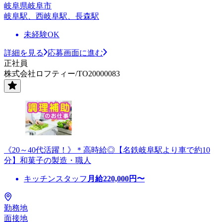
岐阜県岐阜市
岐阜駅、西岐阜駅、長森駅
未経験OK
詳細を見る
応募画面に進む
正社員
株式会社ロフティー/TO20000083
《20～40代活躍！》＊高時給◎【名鉄岐阜駅より車で約10
分】和菓子の製造・職人
キッチンスタッフ
月給
220,000
円〜
勤務地
面接地