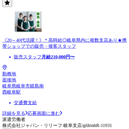
《20～40代活躍！》＊高時給◎岐阜県内に複数支店あり★携
帯ショップでの販売・接客スタッフ
販売スタッフ
月給
210,000
円〜
勤務地
面接地
岐阜県岐阜市鏡島南
西岐阜駅
交通費支給
詳細を見る
応募画面に進む
派遣労働者
株式会社ジャパン・リリーフ 岐阜支店/gfdrmhR-11931