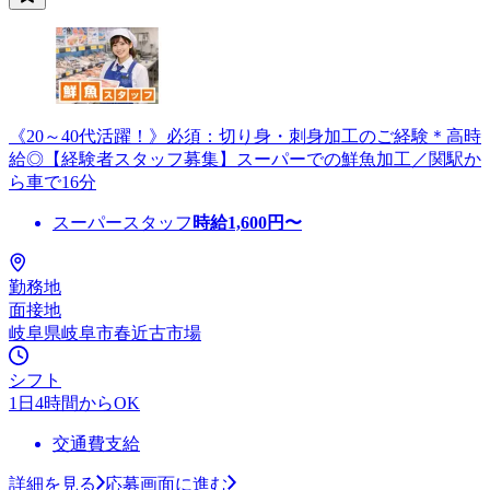
《20～40代活躍！》必須：切り身・刺身加工のご経験＊高時
給◎【経験者スタッフ募集】スーパーでの鮮魚加工／関駅か
ら車で16分
スーパースタッフ
時給
1,600
円〜
勤務地
面接地
岐阜県岐阜市春近古市場
シフト
1日4時間からOK
交通費支給
詳細を見る
応募画面に進む