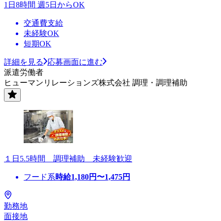
1日8時間 週5日からOK
交通費支給
未経験OK
短期OK
詳細を見る
応募画面に進む
派遣労働者
ヒューマンリレーションズ株式会社 調理・調理補助
１日5.5時間 調理補助 未経験歓迎
フード系
時給
1,180
円〜
1,475
円
勤務地
面接地