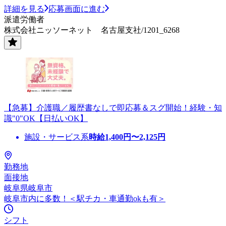
詳細を見る
応募画面に進む
派遣労働者
株式会社ニッソーネット 名古屋支社/1201_6268
【急募】介護職／履歴書なしで即応募＆スグ開始！経験・知
識"0"OK【日払いOK】
施設・サービス系
時給
1,400
円〜
2,125
円
勤務地
面接地
岐阜県岐阜市
岐阜市内に多数！＜駅チカ・車通勤okも有＞
シフト