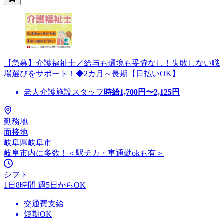
【急募】介護福祉士／給与も環境も妥協なし！失敗しない職
場選びをサポート！◆2カ月～長期【日払いOK】
老人介護施設スタッフ
時給
1,700
円〜
2,125
円
勤務地
面接地
岐阜県岐阜市
岐阜市内に多数！＜駅チカ・車通勤okも有＞
シフト
1日8時間 週5日からOK
交通費支給
短期OK