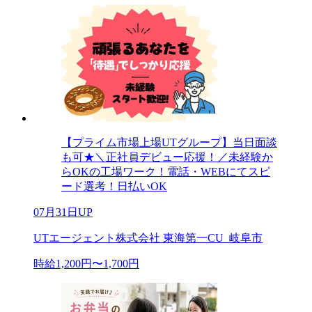
【プライム市場上場UTグループ】当日面談
も可★＼正社員デビュー応援！／未経験か
らOKの工場ワーク！電話・WEBにてスピ
ード選考！日払いOK
07月31日UP
UTエージェント株式会社 東海第一CU_岐阜市
時給1,200円〜1,700円