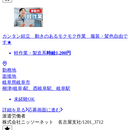
カンタン組立 動きのあるモクモク作業 服装・髪色自由で
す★
軽作業・製造系
時給
1,200
円
勤務地
面接地
岐阜県岐阜市
柳津(岐阜)駅、西岐阜駅、岐阜駅
未経験OK
詳細を見る
応募画面に進む
派遣労働者
株式会社ニッソーネット 名古屋支社/1201_3712