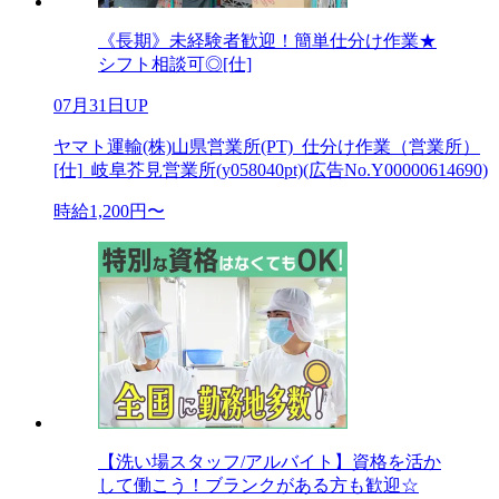
《長期》未経験者歓迎！簡単仕分け作業★
シフト相談可◎[仕]
07月31日UP
ヤマト運輸(株)山県営業所(PT)_仕分け作業（営業所）
[仕]_岐阜芥見営業所(y058040pt)(広告No.Y00000614690)
時給1,200円〜
【洗い場スタッフ/アルバイト】資格を活か
して働こう！ブランクがある方も歓迎☆