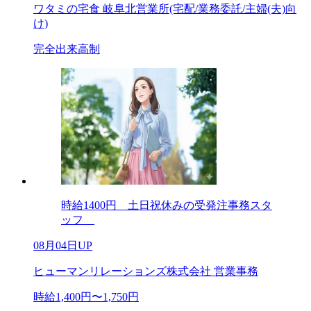
ワタミの宅食 岐阜北営業所(宅配/業務委託/主婦(夫)向
け)
完全出来高制
時給1400円 土日祝休みの受発注事務スタ
ッフ
08月04日UP
ヒューマンリレーションズ株式会社 営業事務
時給1,400円〜1,750円