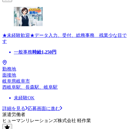
★未経験歓迎★データ入力、受付、総務事務 残業少な目で
す
一般事務
時給
1,250
円
勤務地
面接地
岐阜県岐阜市
西岐阜駅、長森駅、岐阜駅
未経験OK
詳細を見る
応募画面に進む
派遣労働者
ヒューマンリレーションズ株式会社 軽作業