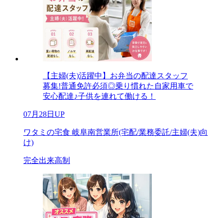
【主婦(夫)活躍中】お弁当の配達スタッフ
募集!普通免許必須◎乗り慣れた自家用車で
安心配達♪子供を連れて働ける！
07月28日UP
ワタミの宅食 岐阜南営業所(宅配/業務委託/主婦(夫)向
け)
完全出来高制