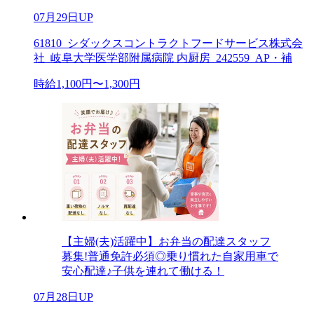
07月29日UP
61810_シダックスコントラクトフードサービス株式会
社_岐阜大学医学部附属病院 内厨房_242559_AP・補
時給1,100円〜1,300円
【主婦(夫)活躍中】お弁当の配達スタッフ
募集!普通免許必須◎乗り慣れた自家用車で
安心配達♪子供を連れて働ける！
07月28日UP