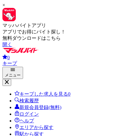
×
マッハバイトアプリ
アプリでお得にバイト探し！
無料ダウンロードはこちら
開く
0
キープ
メニュー
キープした求人を見る
0
検索履歴
新規会員登録(無料)
ログイン
ヘルプ
エリアから探す
駅から探す