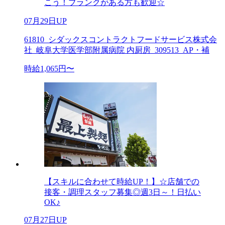
こう！ブランクがある方も歓迎☆
07月29日UP
61810_シダックスコントラクトフードサービス株式会
社_岐阜大学医学部附属病院 内厨房_309513_AP・補
時給1,065円〜
【スキルに合わせて時給UP！】☆店舗での
接客・調理スタッフ募集◎週3日～！日払い
OK♪
07月27日UP