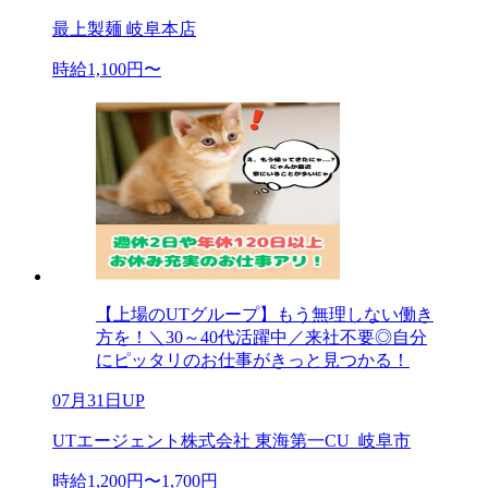
最上製麺 岐阜本店
時給1,100円〜
【上場のUTグループ】もう無理しない働き
方を！＼30～40代活躍中／来社不要◎自分
にピッタリのお仕事がきっと見つかる！
07月31日UP
UTエージェント株式会社 東海第一CU_岐阜市
時給1,200円〜1,700円