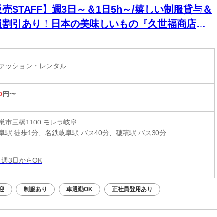
売STAFF】週3日～＆1日5h～/嬉しい制服貸与＆
員割引あり！日本の美味しいもの『久世福商店』
レラ岐阜/車通勤可！
ファッション・レンタル
0
円〜
巣市三橋1100 モレラ岐阜
阜駅 徒歩1分、名鉄岐阜駅 バス40分、穂積駅 バス30分
 週3日からOK
迎
制服あり
車通勤OK
正社員登用あり