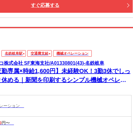
すぐ応募する
名鉄岐阜駅
交通費支給
機械オペレーション
コ株式会社 SF東海支社/A01330801(43)-名鉄岐阜
勤専属×時給1,600円】未経験OK！3勤3休でしっ
り休める｜新聞を印刷するシンプル機械オペレー
ー
ペレーション
0
円〜