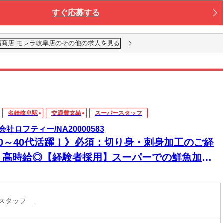
すぐ応募する
商店 モレラ岐阜店のその他の求人を見る
名鉄岐阜駅
交通費支給
スーパースタッフ
会社ロフティー/NA20000583
20～40代活躍！》必須：切り身・刺身加工のご経
＊高時給◎【経験者採用】スーパーでの鮮魚加工
岐阜駅から車で8分
ースタッフ