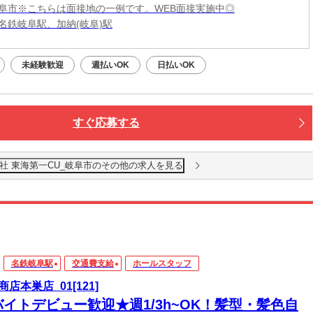
阜市※こちらは面接地の一例です。WEB面接実施中◎
名鉄岐阜駅、加納(岐阜)駅
未経験歓迎
週払いOK
日払いOK
すぐ応募する
社 東海第一CU_岐阜市のその他の求人を見る
名鉄岐阜駅
交通費支給
ホールスタッフ
商店本巣店_01[121]
バイトデビュー歓迎★週1/3h~OK！髪型・髪色自