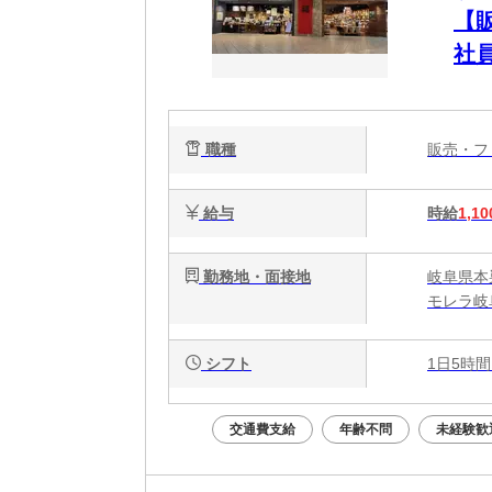
【販
社
モ
職種
販売・
給与
時給
1,10
勤務地・面接地
岐阜県本
モレラ岐
シフト
1日5時間
交通費支給
年齢不問
未経験歓