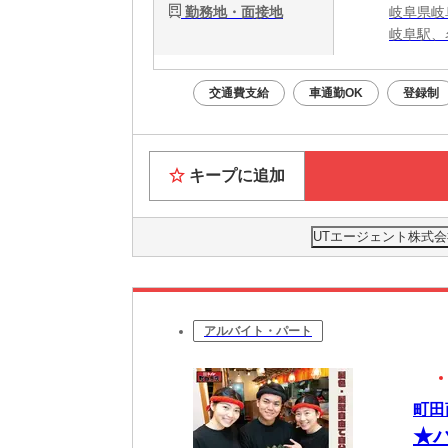
勤務地・面接地
岐阜県岐
岐阜駅、
交通費支給
車通勤OK
登録制
キープに追加
UTエージェント株式会
アルバイト・パート
町田
★