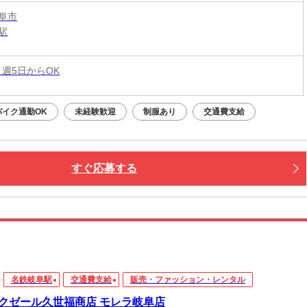
阜市
駅
 週5日からOK
バイク通勤OK
未経験歓迎
制服あり
交通費支給
すぐ応募する
名鉄岐阜駅
交通費支給
販売・ファッション・レンタル
クゼール久世福商店 モレラ岐阜店