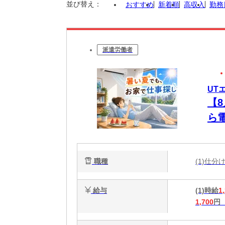
並び替え：
おすすめ
新着順
高収入
勤務
派遣労働者
UT
【
ら
未
職種
(1)仕
給与
(1)時給
1
1,700
円