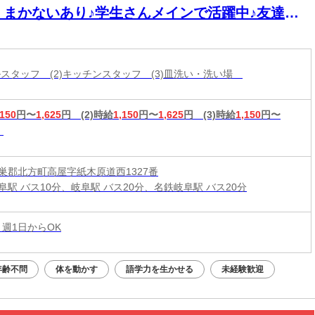
＊まかないあり♪学生さんメインで活躍中♪友達と
緒に応募OK★履歴書不要
ールスタッフ (2)キッチンスタッフ (3)皿洗い・洗い場
,150
円〜
1,625
円
(2)時給
1,150
円〜
1,625
円
(3)時給
1,150
円〜
巣郡北方町高屋字紙木原道西1327番
阜駅 バス10分、岐阜駅 バス20分、名鉄岐阜駅 バス20分
 週1日からOK
年齢不問
体を動かす
語学力を生かせる
未経験歓迎