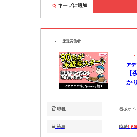
キープに追加
派遣労働者
アデ
【夜
か
タ
職種
機械オ
給与
時給
1,60