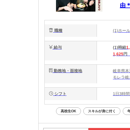
由
一
職種
(1)ホ
給与
(1)時給
1
1,625
円
勤務地・面接地
岐阜県本
モレラ岐
シフト
1日3時間
高校生OK
スキルが身に付く