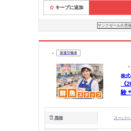
キープに追加
サンクゼール久世福
派遣労働者
株式
《
験
／
職種
スーパ