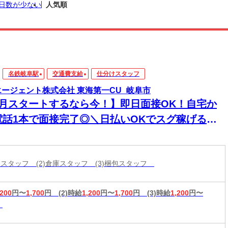
日数が少ない
人気順
名鉄岐阜駅
交通費支給
仕分けスタッフ
エージェント株式会社 東海第一CU_岐阜市
8月スタートするなら今！】即日面接OK！自宅か
電話1本で面接完了◎＼日払いOKでスグ稼げる／
経験から始められる年内お仕事多数あり！
分けスタッフ (2)倉庫スタッフ (3)梱包スタッフ
,200
円〜
1,700
円
(2)時給
1,200
円〜
1,700
円
(3)時給
1,200
円〜