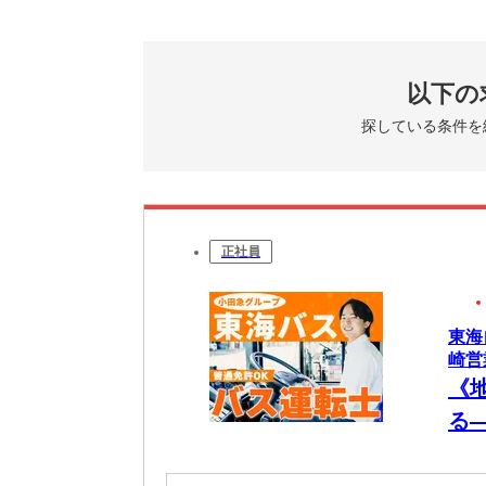
以下の
探している条件を
正社員
東海
崎営
《
る
士