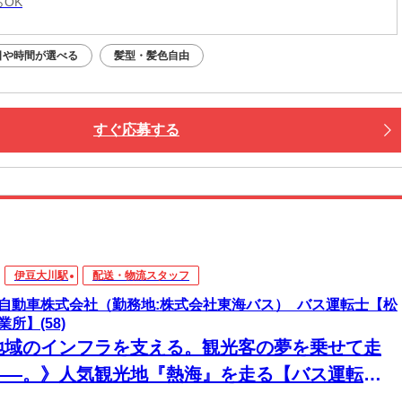
らOK
日や時間が選べる
髪型・髪色自由
すぐ応募する
伊豆大川駅
配送・物流スタッフ
自動車株式会社（勤務地:株式会社東海バス）_バス運転士【松
業所】(58)
地域のインフラを支える。観光客の夢を乗せて走
――。》人気観光地『熱海』を走る【バス運転
】普通免許で応募OK◎