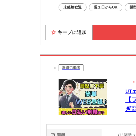
未経験歓迎
週１日からOK
髪
キープに追加
派遣労働者
UT
【
ぎ
ー
職種
(1)製