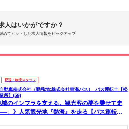
求人はいかがですか？
緩めてヒットした求人情報をピックアップ
配送・物流スタッフ
自動車株式会社（勤務地:株式会社東海バス）_バス運転士【松
業所】(59)
地域のインフラを支える。観光客の夢を乗せて走
――。》人気観光地『熱海』を走る【バス運転
】普通免許で応募OK◎