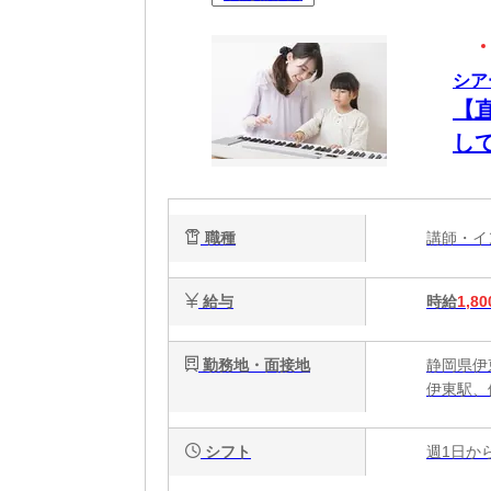
シア
【
し
師
代
職種
講師・
給与
時給
1,80
勤務地・面接地
静岡県伊
伊東駅、
シフト
週1日か