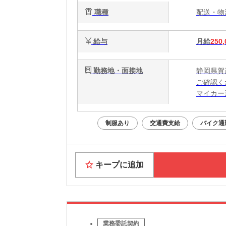
職種
配送・
給与
月給
250,
勤務地・面接地
静岡県賀
ご確認く
マイカー
制服あり
交通費支給
バイク通
キープに追加
業務委託契約