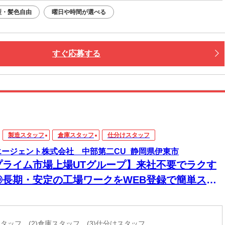
型・髪色自由
曜日や時間が選べる
すぐ応募する
製造スタッフ
倉庫スタッフ
仕分けスタッフ
エージェント株式会社 中部第二CU_静岡県伊東市
プライム市場上場UTグループ】来社不要でラクす
◎長期・安定の工場ワークをWEB登録で簡単スタ
ト！
造スタッフ (2)倉庫スタッフ (3)仕分けスタッフ