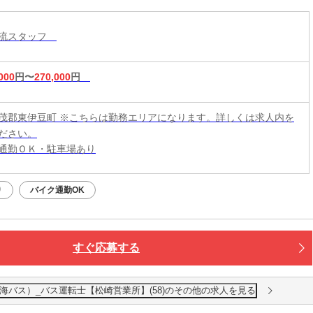
物流スタッフ
000
円〜
270,000
円
茂郡東伊豆町 ※こちらは勤務エリアになります。詳しくは求人内を
ださい。
通勤ＯＫ・駐車場あり
り
バイク通勤OK
すぐ応募する
海バス）_バス運転士【松崎営業所】(58)のその他の求人を見る