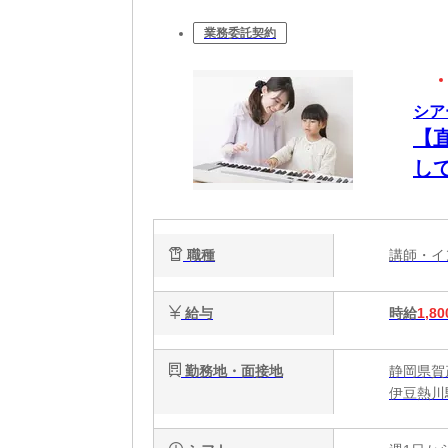
業務委託契約
シア
【
し
師
代
職種
講師・
給与
時給
1,80
勤務地・面接地
静岡県賀
伊豆熱川