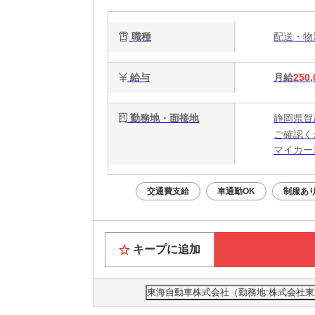
職種
配送・
給与
月給
250,
勤務地・面接地
静岡県賀
ご確認く
マイカー
交通費支給
車通勤OK
制服あ
キープに追加
東海自動車株式会社（勤務地:株式会社東