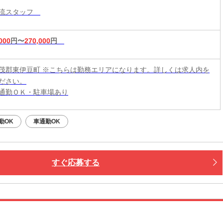
物流スタッフ
000
円〜
270,000
円
茂郡東伊豆町 ※こちらは勤務エリアになります。詳しくは求人内を
ださい。
通勤ＯＫ・駐車場あり
勤OK
車通勤OK
すぐ応募する