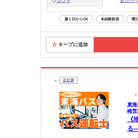
シフト
週1日か
週１日からOK
未経験歓迎
曜
キープに追加
正社員
東海
崎営
《
る
士