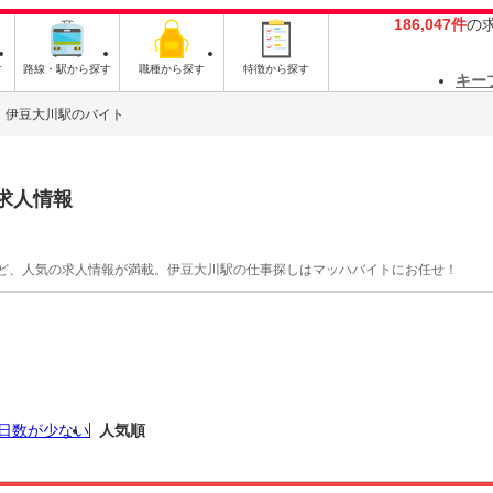
186,047件
の
す
路線・駅から探す
職種から探す
特徴から探す
キー
伊豆大川駅のバイト
求人情報
ど、人気の求人情報が満載。伊豆大川駅の仕事探しはマッハバイトにお任せ！
日数が少ない
人気順