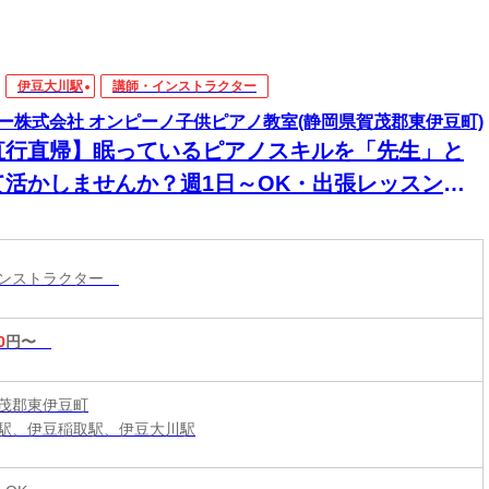
伊豆大川駅
講師・インストラクター
ー株式会社 オンピーノ子供ピアノ教室(静岡県賀茂郡東伊豆町)
直行直帰】眠っているピアノスキルを「先生」と
て活かしませんか？週1日～OK・出張レッスン講
 演奏経験があれば指導未経験でもOK／20代～40
活躍中／Wワーク・育児との両立に最適
インストラクター
0
円〜
茂郡東伊豆町
駅、伊豆稲取駅、伊豆大川駅