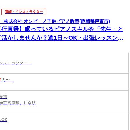
講師・インストラクター
ー株式会社 オンピーノ子供ピアノ教室(静岡県伊東市)
直行直帰】眠っているピアノスキルを「先生」と
て活かしませんか？週1日～OK・出張レッスン講
 演奏経験があれば指導未経験でもOK／20代～40
活躍中／Wワーク・育児との両立に最適
インストラクター
0
円〜
東市
伊豆高原駅、川奈駅
らOK