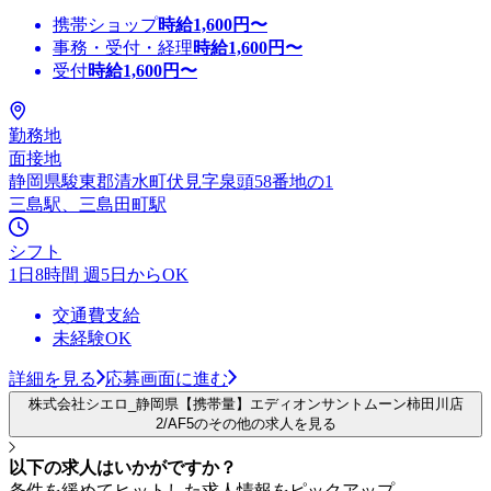
携帯ショップ
時給
1,600
円〜
事務・受付・経理
時給
1,600
円〜
受付
時給
1,600
円〜
勤務地
面接地
静岡県駿東郡清水町伏見字泉頭58番地の1
三島駅、三島田町駅
シフト
1日8時間 週5日からOK
交通費支給
未経験OK
詳細を見る
応募画面に進む
株式会社シエロ_静岡県【携帯量】エディオンサントムーン柿田川店
2/AF5のその他の求人を見る
以下の求人はいかがですか？
条件を緩めてヒットした求人情報をピックアップ