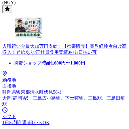
(NGY)
入職祝い金最大10万円支給！【携帯販売】業界経験者向け高
収入！昇給あり/正社員登用実績あり/日払い可
携帯ショップ
時給
1,600
円〜
1,800
円
勤務地
面接地
静岡県駿東郡清水町伏見58-1
大岡(静岡)駅、三島広小路駅、下土狩駅、三島駅、三島田町
駅
シフト
1日8時間 週5日からOK