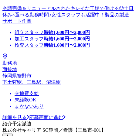
空調完備＆リニューアルされたキレイな工場で働ける◎土日
休み×選べる勤務時間♪女性スタッフも活躍中！製品の製造
サポート作業
組立スタッフ
時給
1,600
円〜
2,000
円
加工スタッフ
時給
1,600
円〜
2,000
円
検査スタッフ
時給
1,600
円〜
2,000
円
勤務地
面接地
静岡県裾野市
下土狩駅、三島駅、沼津駅
交通費支給
未経験OK
まかないあり
詳細を見る
応募画面に進む
紹介予定派遣
株式会社キャリア SC静岡／看護【三島市-001】