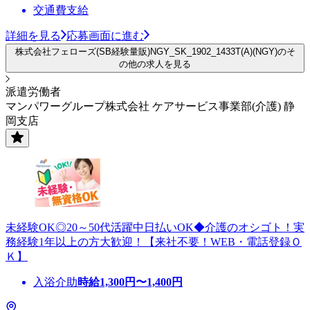
交通費支給
詳細を見る
応募画面に進む
株式会社フェローズ(SB経験量販)NGY_SK_1902_1433T(A)(NGY)のそ
の他の求人を見る
派遣労働者
マンパワーグループ株式会社 ケアサービス事業部(介護) 静
岡支店
未経験OK◎20～50代活躍中日払いOK◆介護のオシゴト！実
務経験1年以上の方大歓迎！【来社不要！WEB・電話登録Ｏ
Ｋ】
入浴介助
時給
1,300
円〜
1,400
円