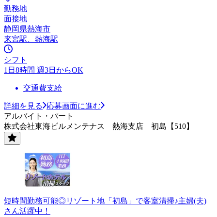
勤務地
面接地
静岡県熱海市
来宮駅、熱海駅
シフト
1日8時間 週3日からOK
交通費支給
詳細を見る
応募画面に進む
アルバイト・パート
株式会社東海ビルメンテナス 熱海支店 初島【510】
短時間勤務可能◎リゾート地「初島」で客室清掃♪主婦(夫)
さん活躍中！