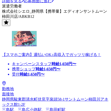
詳細を見る
応募画面に進む
派遣労働者
株式会社シエロ_静岡県【携帯量】エディオンサントムーン
柿田川店/ABKB12
【スマホご案内】週払いOK♪高収入でガッツリ稼げる！
キャンペーンスタッフ
時給
1,650
円〜
携帯ショップ
時給
1,650
円〜
受付
時給
1,650
円〜
勤務地
面接地
静岡県駿東郡清水町伏見字泉頭58-1サントムーン柿田川アネ
ックス館1-2F
三島駅、三島広小路駅、三島田町駅