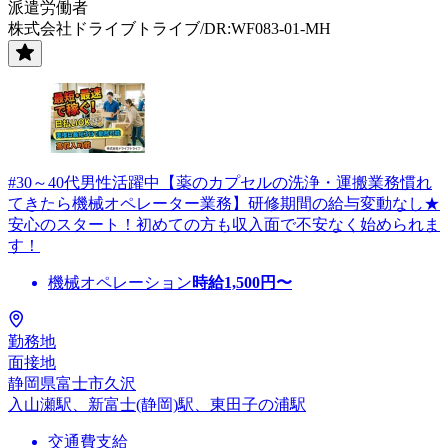
派遣労働者
株式会社ドライブトライブ/DR:WF083-01-MH
#30～40代男性活躍中【薬のカプセルの洗浄・運搬業務慣れ
てきたら機械オペレーター業務】研修期間の給与変動なし★
安心のスタート！初めての方も収入面で不安なく始められま
す！
機械オペレーション
時給
1,500
円〜
勤務地
面接地
静岡県富士市久沢
入山瀬駅、新富士(静岡)駅、東田子の浦駅
交通費支給