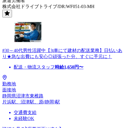
派遣労働者
株式会社ドライブトライブ/DR:WF051-03-MH
#30～40代男性活躍中【3t車にて建材の配送業務】日払いあ
り★急な出費にも安心◎頑張った分、すぐに手元に！
配送・物流スタッフ
時給
1,650
円〜
勤務地
面接地
静岡県沼津市東椎路
片浜駅、沼津駅、原(静岡)駅
交通費支給
未経験OK