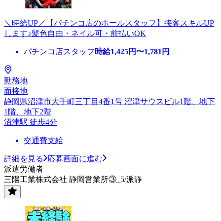
＼時給UP／【パチンコ店のホールスタッフ】接客スキルUP
します♪髪色自由・ネイル可・前払いOK
パチンコ店スタッフ
時給
1,425
円〜
1,781
円
勤務地
面接地
静岡県沼津市大手町三丁目4番1号 沼津サウスビル1階、地下
1階、地下2階
沼津駅 徒歩4分
交通費支給
詳細を見る
応募画面に進む
派遣労働者
三陽工業株式会社 静岡営業所③_5/派静