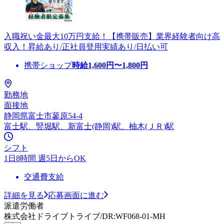
入職祝い金最大10万円支給！【携帯販売】業界経験者向け高
収入！昇給あり/正社員登用実績あり/日払い可
携帯ショップ
時給
1,600
円〜
1,800
円
勤務地
面接地
静岡県富士市蓼原54-4
富士駅、竪堀駅、新富士(静岡)駅、柚木(ＪＲ)駅
シフト
1日8時間 週5日からOK
交通費支給
詳細を見る
応募画面に進む
派遣労働者
株式会社ドライブトライブ/DR:WF068-01-MH