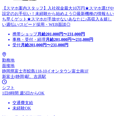
【スマホ案内スタッフ】入社祝金最大10万円★スマホ選びや
設定のお手伝い！未経験から始めよう◎最新機種の情報もい
ち早くゲット★スマホが手放せないあなたに♪高収入＆嬉し
い週払い/スピード採用・WEB面談◎
携帯ショップ
月給
201,000
円〜
231,000
円
事務・受付・経理
月給
201,000
円〜
231,000
円
受付
月給
201,000
円〜
231,000
円
勤務地
面接地
静岡県富士市鮫島118-10イオンタウン富士南1F
新富士(静岡)駅、吉原駅
シフト
1日8時間 週5日からOK
交通費支給
未経験OK