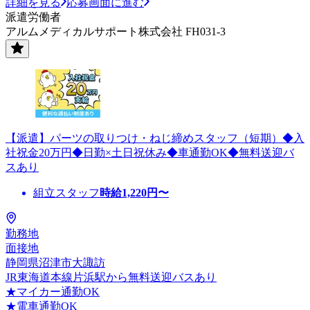
詳細を見る
応募画面に進む
派遣労働者
アルムメディカルサポート株式会社 FH031-3
【派遣】パーツの取りつけ・ねじ締めスタッフ（短期）◆入
社祝金20万円◆日勤×土日祝休み◆車通勤OK◆無料送迎バ
スあり
組立スタッフ
時給
1,220
円〜
勤務地
面接地
静岡県沼津市大諏訪
JR東海道本線片浜駅から無料送迎バスあり
★マイカー通勤OK
★電車通勤OK