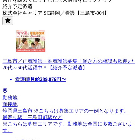
紹介予定派遣
株式会社キャリア SC静岡／看護【三島市-004】
三島市／正看護師・准看護師募集！働き方の相談も歓迎♪＊
20代～50代活躍中＊【紹介予定派遣】
看護師
月給
289,076
円〜
勤務地
面接地
静岡県三島市 ※こちらは募集エリアの一例となります。
最寄り駅：三島田町駅など
※こちらは募集エリアです。勤務地は全国に多数ございま
す。