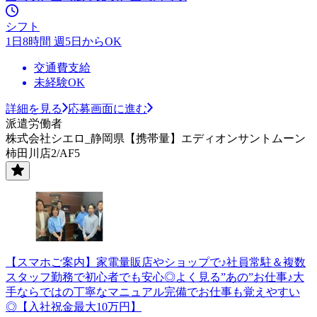
シフト
1日8時間 週5日からOK
交通費支給
未経験OK
詳細を見る
応募画面に進む
派遣労働者
株式会社シエロ_静岡県【携帯量】エディオンサントムーン
柿田川店2/AF5
【スマホご案内】家電量販店やショップで♪社員常駐＆複数
スタッフ勤務で初心者でも安心◎よく見る”あの”お仕事♪大
手ならではの丁寧なマニュアル完備でお仕事も覚えやすい
◎【入社祝金最大10万円】