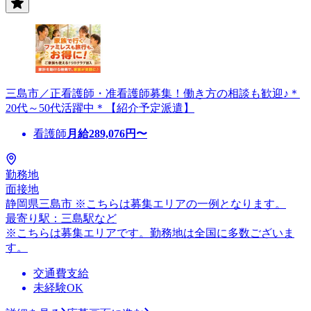
三島市／正看護師・准看護師募集！働き方の相談も歓迎♪＊
20代～50代活躍中＊【紹介予定派遣】
看護師
月給
289,076
円〜
勤務地
面接地
静岡県三島市 ※こちらは募集エリアの一例となります。
最寄り駅：三島駅など
※こちらは募集エリアです。勤務地は全国に多数ございま
す。
交通費支給
未経験OK