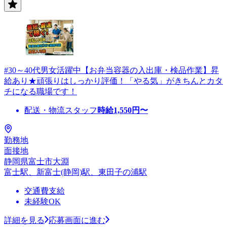
#30～40代男女活躍中【お弁当容器の入出庫・検品作業】昇
給あり★頑張りはしっかり評価！「やる気」がきちんとカタ
チになる職場です！
配送・物流スタッフ
時給
1,550
円〜
勤務地
面接地
静岡県富士市大淵
富士駅、新富士(静岡)駅、東田子の浦駅
交通費支給
未経験OK
詳細を見る
応募画面に進む