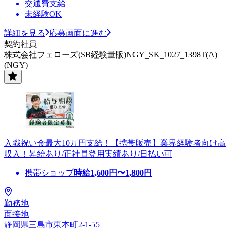
交通費支給
未経験OK
詳細を見る
応募画面に進む
契約社員
株式会社フェローズ(SB経験量販)NGY_SK_1027_1398T(A)
(NGY)
入職祝い金最大10万円支給！【携帯販売】業界経験者向け高
収入！昇給あり/正社員登用実績あり/日払い可
携帯ショップ
時給
1,600
円〜
1,800
円
勤務地
面接地
静岡県三島市東本町2-1-55