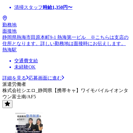
清掃スタッフ
時給
1,350
円〜
勤務地
面接地
静岡県熱海市田原本町9-1 熱海第一ビル ※こちらは支店の
住所となります。詳しい勤務地は面接時にお伝えします。
熱海駅
交通費支給
未経験OK
詳細を見る
応募画面に進む
派遣労働者
株式会社シエロ_静岡県【携帯キャ】ワイモバイルイオンタ
ウン富士南/AF5