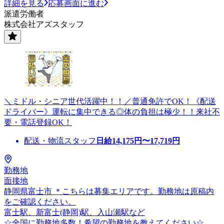
詳細を見る
応募画面に進む
派遣労働者
株式会社アズスタッフ
＼ミドル・シニア世代活躍中！！／普通免許でOK！《配送
ドライバー》運転に集中できる◎体の負担は極少！！来社不
要・電話登録OK！
配送・物流スタッフ
日給
14,175
円〜
17,719
円
勤務地
面接地
静岡県富士市 ＊こちらは募集エリアです。勤務地は原稿内
をご確認ください。
富士駅、新富士(静岡)駅、入山瀬駅など
☆全国に勤務地多数！希望の勤務地を教えてください☆