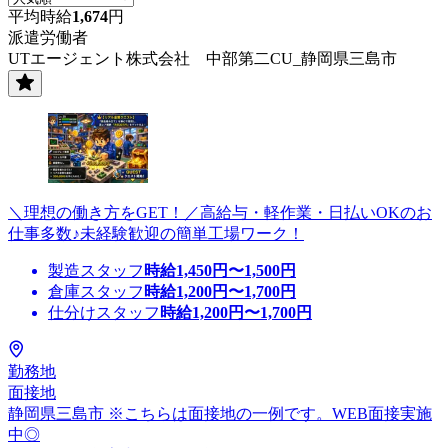
平均時給
1,674
円
派遣労働者
UTエージェント株式会社 中部第二CU_静岡県三島市
＼理想の働き方をGET！／高給与・軽作業・日払いOKのお
仕事多数♪未経験歓迎の簡単工場ワーク！
製造スタッフ
時給
1,450
円〜
1,500
円
倉庫スタッフ
時給
1,200
円〜
1,700
円
仕分けスタッフ
時給
1,200
円〜
1,700
円
勤務地
面接地
静岡県三島市 ※こちらは面接地の一例です。WEB面接実施
中◎