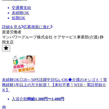
交通費支給
未経験OK
短期OK
詳細を見る
応募画面に進む
派遣労働者
マンパワーグループ株式会社 ケアサービス事業部(介護) 静
岡支店
未経験OK◎20～50代活躍中日払いOK◆介護のオシゴト！実
務経験1年以上の方大歓迎！【来社不要！WEB・電話登録Ｏ
Ｋ】
入浴介助
時給
1,300
円〜
1,400
円