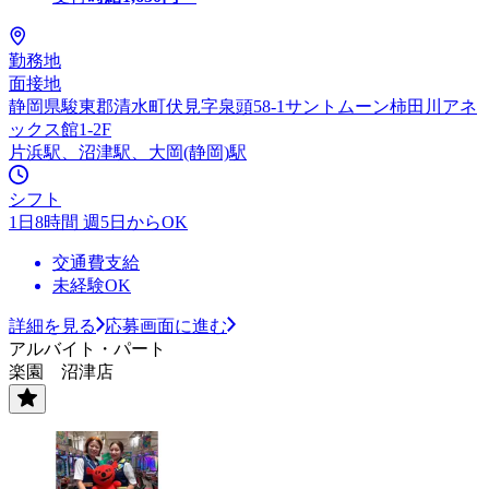
勤務地
面接地
静岡県駿東郡清水町伏見字泉頭58-1サントムーン柿田川アネ
ックス館1-2F
片浜駅、沼津駅、大岡(静岡)駅
シフト
1日8時間 週5日からOK
交通費支給
未経験OK
詳細を見る
応募画面に進む
アルバイト・パート
楽園 沼津店