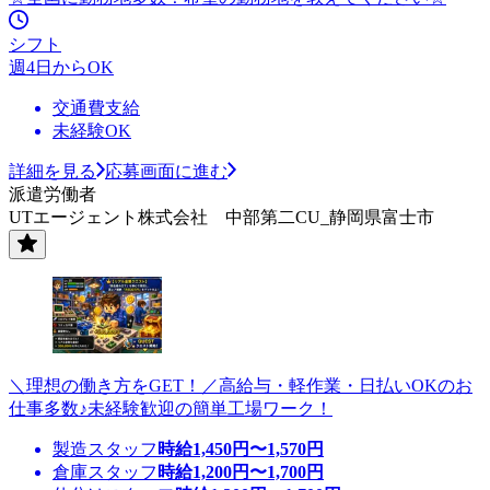
シフト
週4日からOK
交通費支給
未経験OK
詳細を見る
応募画面に進む
派遣労働者
UTエージェント株式会社 中部第二CU_静岡県富士市
＼理想の働き方をGET！／高給与・軽作業・日払いOKのお
仕事多数♪未経験歓迎の簡単工場ワーク！
製造スタッフ
時給
1,450
円〜
1,570
円
倉庫スタッフ
時給
1,200
円〜
1,700
円