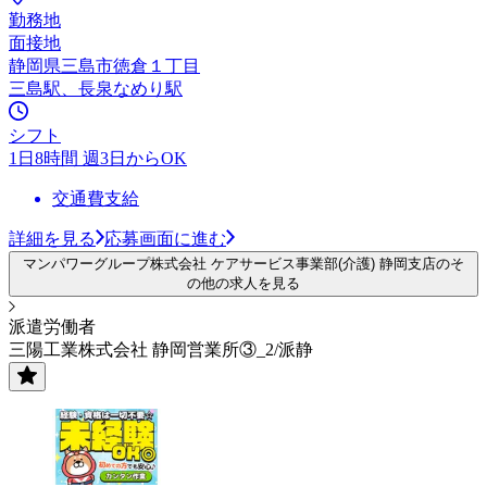
勤務地
面接地
静岡県三島市徳倉１丁目
三島駅、長泉なめり駅
シフト
1日8時間 週3日からOK
交通費支給
詳細を見る
応募画面に進む
マンパワーグループ株式会社 ケアサービス事業部(介護) 静岡支店のそ
の他の求人を見る
派遣労働者
三陽工業株式会社 静岡営業所③_2/派静