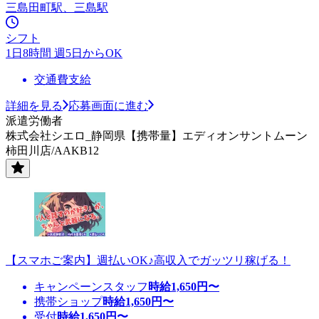
三島田町駅、三島駅
シフト
1日8時間 週5日からOK
交通費支給
詳細を見る
応募画面に進む
派遣労働者
株式会社シエロ_静岡県【携帯量】エディオンサントムーン
柿田川店/AAKB12
【スマホご案内】週払いOK♪高収入でガッツリ稼げる！
キャンペーンスタッフ
時給
1,650
円〜
携帯ショップ
時給
1,650
円〜
受付
時給
1,650
円〜