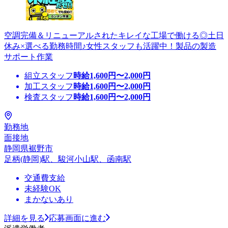
空調完備＆リニューアルされたキレイな工場で働ける◎土日
休み×選べる勤務時間♪女性スタッフも活躍中！製品の製造
サポート作業
組立スタッフ
時給
1,600
円〜
2,000
円
加工スタッフ
時給
1,600
円〜
2,000
円
検査スタッフ
時給
1,600
円〜
2,000
円
勤務地
面接地
静岡県裾野市
足柄(静岡)駅、駿河小山駅、函南駅
交通費支給
未経験OK
まかないあり
詳細を見る
応募画面に進む