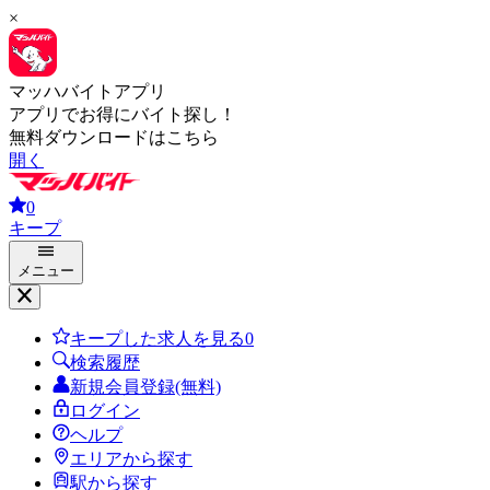
×
マッハバイトアプリ
アプリでお得にバイト探し！
無料ダウンロードはこちら
開く
0
キープ
メニュー
キープした求人を見る
0
検索履歴
新規会員登録(無料)
ログイン
ヘルプ
エリアから探す
駅から探す