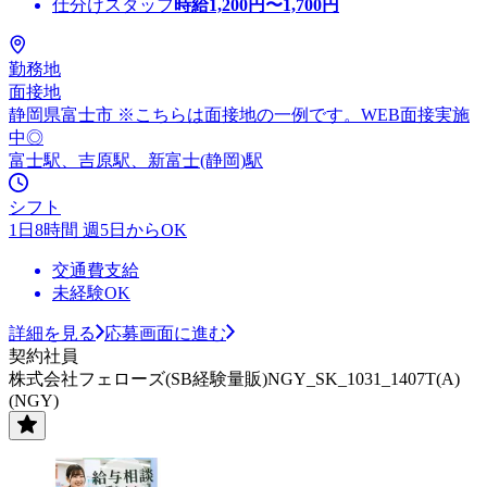
仕分けスタッフ
時給
1,200
円〜
1,700
円
勤務地
面接地
静岡県富士市 ※こちらは面接地の一例です。WEB面接実施
中◎
富士駅、吉原駅、新富士(静岡)駅
シフト
1日8時間 週5日からOK
交通費支給
未経験OK
詳細を見る
応募画面に進む
契約社員
株式会社フェローズ(SB経験量販)NGY_SK_1031_1407T(A)
(NGY)