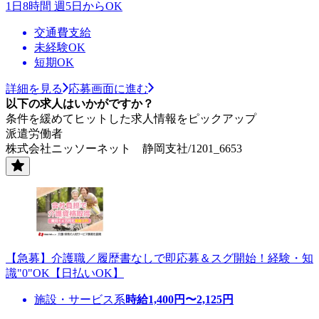
1日8時間 週5日からOK
交通費支給
未経験OK
短期OK
詳細を見る
応募画面に進む
以下の求人はいかがですか？
条件を緩めてヒットした求人情報をピックアップ
派遣労働者
株式会社ニッソーネット 静岡支社/1201_6653
【急募】介護職／履歴書なしで即応募＆スグ開始！経験・知
識"0"OK【日払いOK】
施設・サービス系
時給
1,400
円〜
2,125
円