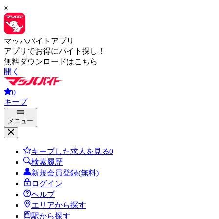
×
マッハバイトアプリ
アプリでお得にバイト探し！
無料ダウンロードはこちら
開く
0
キープ
メニュー
キープした求人を見る
0
検索履歴
新規会員登録(無料)
ログイン
ヘルプ
エリアから探す
駅から探す