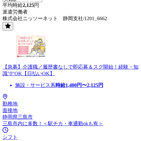
平均時給
2,125
円
派遣労働者
株式会社ニッソーネット 静岡支社/1201_6662
【急募】介護職／履歴書なしで即応募＆スグ開始！経験・知
識"0"OK【日払いOK】
施設・サービス系
時給
1,400
円〜
2,125
円
勤務地
面接地
静岡県三島市
三島市内に多数！＜駅チカ・車通勤okも有＞
シフト