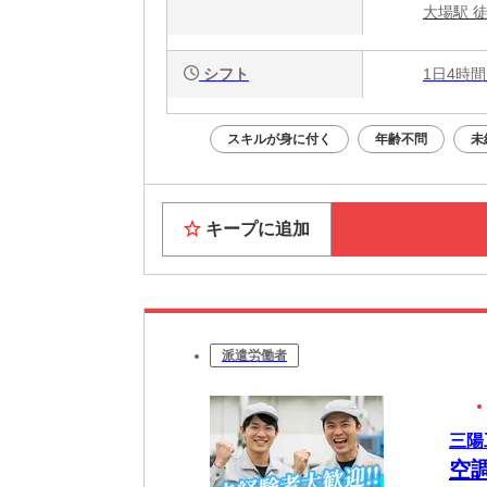
大場駅 徒
シフト
1日4時間
スキルが身に付く
年齢不問
未
キープに追加
派遣労働者
三陽
空