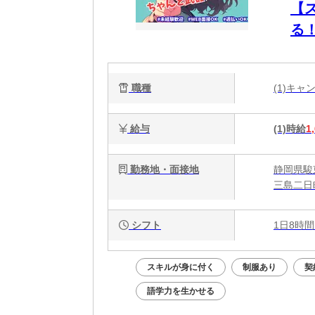
【
る
職種
(1)キ
給与
(1)時給
1
勤務地・面接地
静岡県駿
三島二日
シフト
1日8時間
スキルが身に付く
制服あり
契
語学力を生かせる