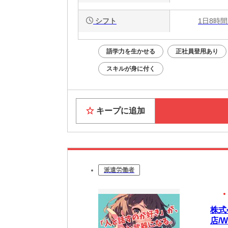
シフト
1日8時間
語学力を生かせる
正社員登用あり
スキルが身に付く
キープに追加
派遣労働者
株式
店/W