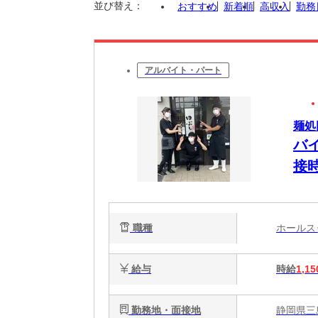
並び替え：
おすすめ
新着順
高収入
勤務
アルバイト・パート
麺処
バ
接
職種
ホール
給与
時給
1,15
勤務地・面接地
静岡県三島