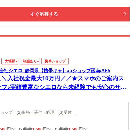
すぐ応募する
大場駅
制服あり
携帯ショップ
会社シエロ_静岡県【携帯キャ】auショップ函南/AF5
＼＼入社祝金最大10万円／／★スマホのご案内ス
ッフ♪実績豊富なシエロなら未経験でも安心のサポ
ト体制◎普段からスマホを使ってれば即戦力！高
入＆嬉しい週払い/スピード採用・WEB面談◎
帯ショップ (2)事務・受付・経理 (3)受付
,500
円〜
(2)時給
1,500
円〜
(3)時給
1,500
円〜