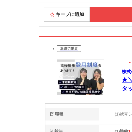
キープに追加
派遣労働者
株式
★
タ
ー
収
職種
(1)携
給与
(1)時給
1