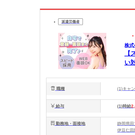
派遣労働者
株式
【
い
職種
(1)キ
給与
(1)時給
2
勤務地・面接地
静岡県田
伊豆仁田