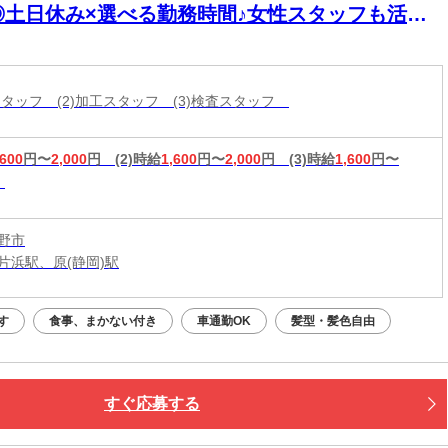
◎土日休み×選べる勤務時間♪女性スタッフも活躍
！製品の製造サポート作業
立スタッフ (2)加工スタッフ (3)検査スタッフ
,600
円〜
2,000
円
(2)時給
1,600
円〜
2,000
円
(3)時給
1,600
円〜
野市
片浜駅、原(静岡)駅
す
食事、まかない付き
車通勤OK
髪型・髪色自由
すぐ応募する