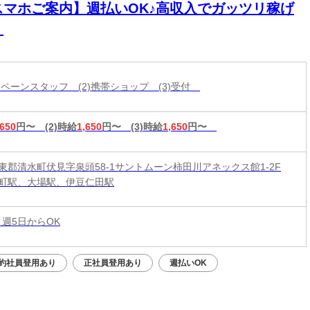
スマホご案内】週払いOK♪高収入でガッツリ稼げ
！
ャンペーンスタッフ (2)携帯ショップ (3)受付
,650
円〜
(2)時給
1,650
円〜
(3)時給
1,650
円〜
東郡清水町伏見字泉頭58-1サントムーン柿田川アネックス館1-2F
町駅、大場駅、伊豆仁田駅
 週5日からOK
約社員登用あり
正社員登用あり
週払いOK