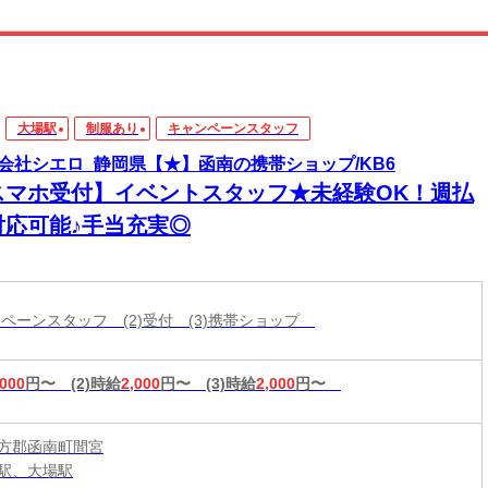
大場駅
制服あり
キャンペーンスタッフ
会社シエロ_静岡県【★】函南の携帯ショップ/KB6
スマホ受付】イベントスタッフ★未経験OK！週払
対応可能♪手当充実◎
ャンペーンスタッフ (2)受付 (3)携帯ショップ
,000
円〜
(2)時給
2,000
円〜
(3)時給
2,000
円〜
方郡函南町間宮
駅、大場駅