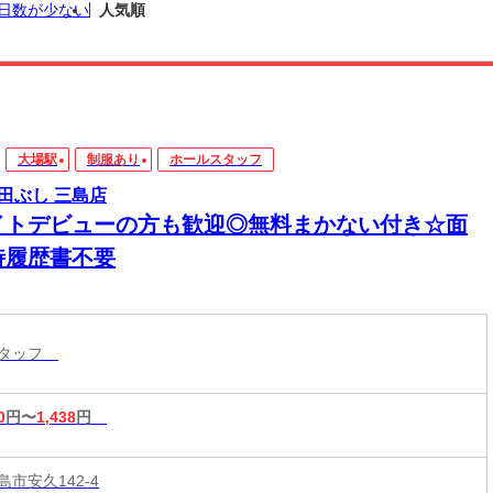
日数が少ない
人気順
大場駅
制服あり
ホールスタッフ
田ぶし 三島店
イトデビューの方も歓迎◎無料まかない付き☆面
時履歴書不要
スタッフ
0
円〜
1,438
円
市安久142-4