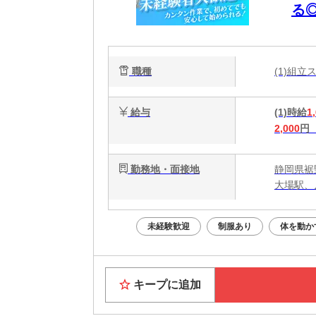
る
中
職種
(1)組
給与
(1)時給
1
2,000
円
勤務地・面接地
静岡県裾
大場駅、
未経験歓迎
制服あり
体を動か
キープに追加