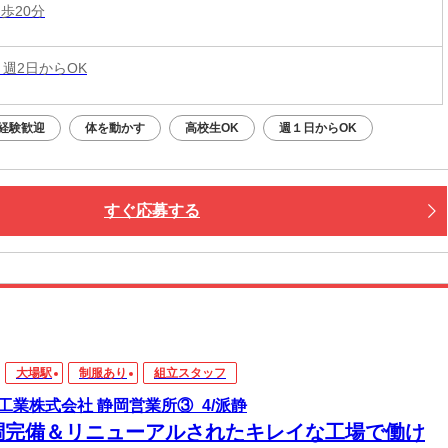
歩20分
 週2日からOK
経験歓迎
体を動かす
高校生OK
週１日からOK
すぐ応募する
大場駅
制服あり
組立スタッフ
工業株式会社 静岡営業所③_4/派静
調完備＆リニューアルされたキレイな工場で働け