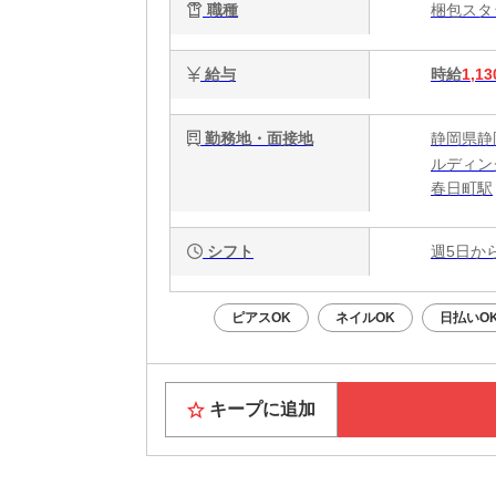
職種
梱包ス
給与
時給
1,13
勤務地・面接地
静岡県静
ルディング
春日町駅
シフト
週5日か
ピアスOK
ネイルOK
日払いO
キープに追加