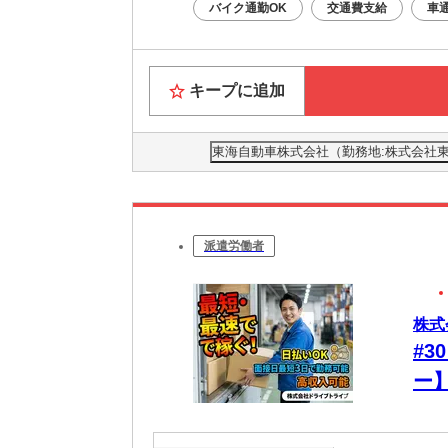
バイク通勤OK
交通費支給
車
キープに追加
東海自動車株式会社（勤務地:株式会社東
派遣労働者
株式
#3
ー
が