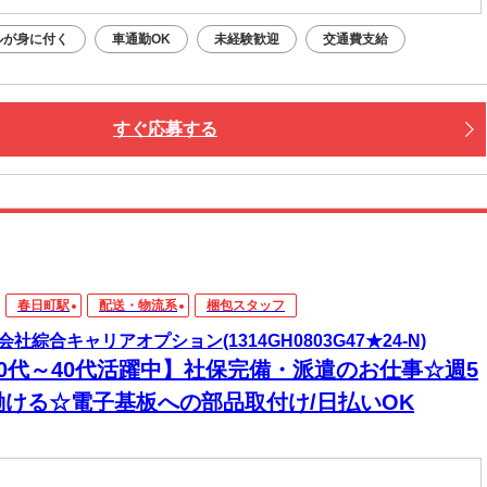
ルが身に付く
車通勤OK
未経験歓迎
交通費支給
すぐ応募する
春日町駅
配送・物流系
梱包スタッフ
会社綜合キャリアオプション(1314GH0803G47★24-N)
20代～40代活躍中】社保完備・派遣のお仕事☆週5
働ける☆電子基板への部品取付け/日払いOK