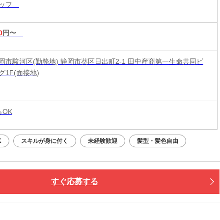
タッフ
0
円〜
岡市駿河区(勤務地) 静岡市葵区日出町2-1 田中産商第一生命共同ビ
1F(面接地)
らOK
K
スキルが身に付く
未経験歓迎
髪型・髪色自由
すぐ応募する