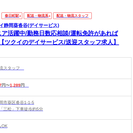
春日町駅
配送・物流系
配送・物流スタッフ
イ静岡葵沓谷(デイサービス)
ニア活躍中/勤務日数応相談/運転免許があれば
K【ツクイのデイサービス/送迎スタッフ求人】
物流スタッフ
7
円〜
1,289
円
市葵区沓谷1-1-5
「三松」下車徒歩約5分
らOK