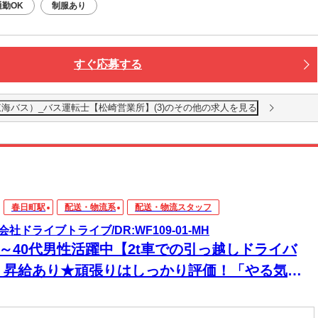
通勤OK
制服あり
すぐ応募する
海バス）_バス運転士【松崎営業所】(3)のその他の求人を見る
春日町駅
配送・物流系
配送・物流スタッフ
会社ドライブトライブ/DR:WF109-01-MH
0～40代男性活躍中【2t車での引っ越しドライバ
】昇給あり★頑張りはしっかり評価！「やる気」
きちんとカタチになる職場です！