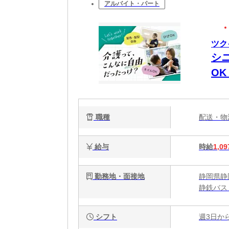
アルバイト・パート
ツク
シ
O
職種
配送・
給与
時給
1,09
勤務地・面接地
静岡県静岡
静鉄バス
シフト
週3日か