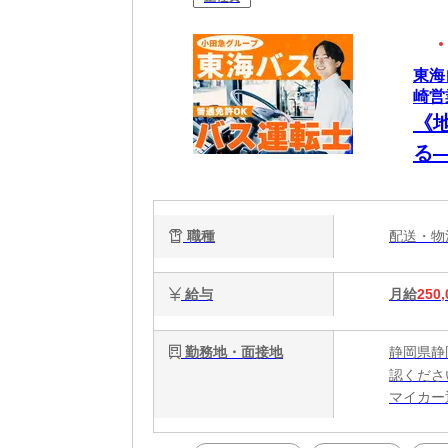
東海
崎営
《
る
士
職種
配送・
給与
月給
250,
勤務地・面接地
静岡県静
認くださ
マイカー