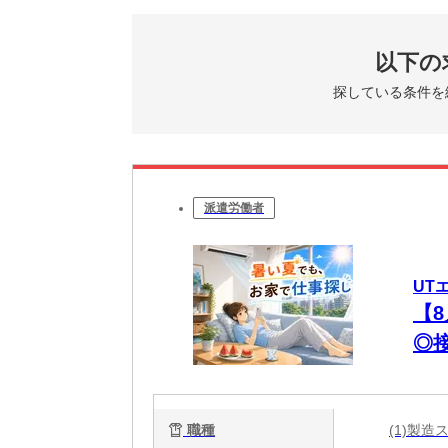
以下の
探している条件を
派遣労働者
UT
【
◎
中
職種
(1)製