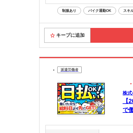
制服あり
バイク通勤OK
スキ
キープに追加
派遣労働者
株式
【
で