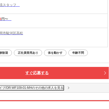
物流スタッフ
0
円〜
岡市駿河区高松
験歓迎
正社員登用あり
体を動かす
年齢不問
すぐ応募する
/DR:WF109-01-MHのその他の求人を見る