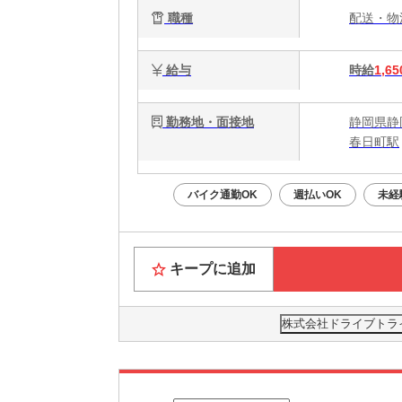
職種
配送・
給与
時給
1,65
勤務地・面接地
静岡県静
春日町駅
バイク通勤OK
週払いOK
未経
キープに追加
株式会社ドライブトライブ