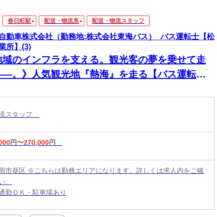
春日町駅
配送・物流系
配送・物流スタッフ
自動車株式会社（勤務地:株式会社東海バス）_バス運転士【松
業所】(3)
地域のインフラを支える。観光客の夢を乗せて走
――。》人気観光地『熱海』を走る【バス運転
】普通免許で応募OK◎
物流スタッフ
000
円〜
270,000
円
岡市葵区 ※こちらは勤務エリアになります。詳しくは求人内をご確
い。
通勤ＯＫ・駐車場あり