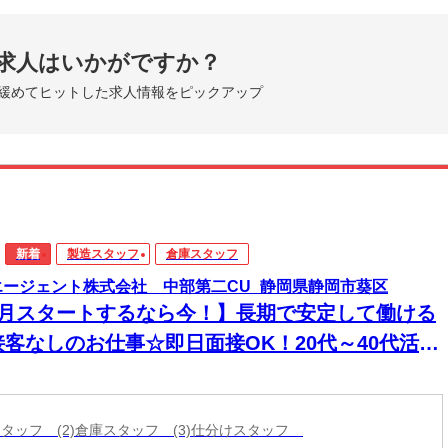
求人はいかがですか？
緩めてヒットした求人情報をピックアップ
新着
製造スタッフ
倉庫スタッフ
エージェント株式会社 中部第二CU_静岡県静岡市葵区
8月スタートするなら今！】長期で安定して働ける
接客なしのお仕事☆即日面接OK！20代～40代活躍
♪＼日払いOKでスグ稼げる／
造スタッフ (2)倉庫スタッフ (3)仕分けスタッフ