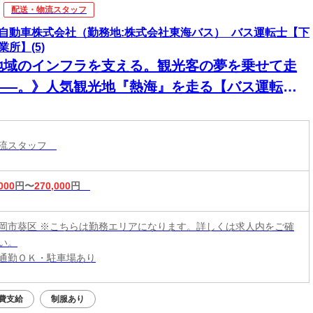
配送・物流スタッフ
自動車株式会社（勤務地:株式会社東海バス）_バス運転士【下
業所】(5)
地域のインフラを支える。観光客の夢を乗せて走
――。》人気観光地『熱海』を走る【バス運転
】普通免許で応募OK◎
物流スタッフ
000
円〜
270,000
円
岡市葵区 ※こちらは勤務エリアになります。詳しくは求人内をご確
い。
通勤ＯＫ・駐車場あり
費支給
制服あり