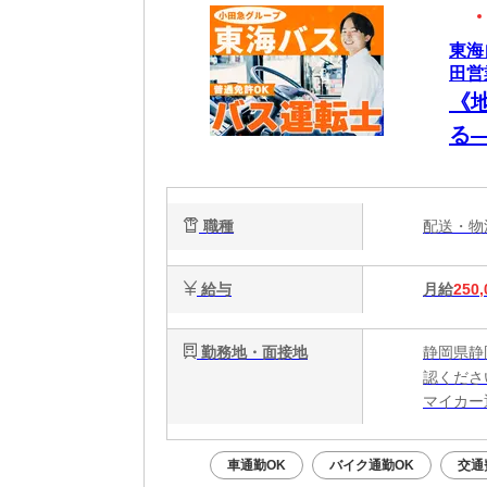
東海
田営
《
る
士
職種
配送・
給与
月給
250,
勤務地・面接地
静岡県静
認くださ
マイカー
車通勤OK
バイク通勤OK
交通