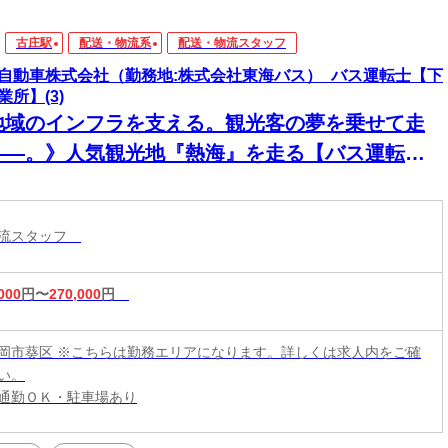
古庄駅
配送・物流系
配送・物流スタッフ
自動車株式会社（勤務地:株式会社東海バス）_バス運転士【下
業所】(3)
地域のインフラを支える。観光客の夢を乗せて走
――。》人気観光地『熱海』を走る【バス運転
】普通免許で応募OK◎
物流スタッフ
000
円〜
270,000
円
岡市葵区 ※こちらは勤務エリアになります。詳しくは求人内をご確
い。
通勤ＯＫ・駐車場あり