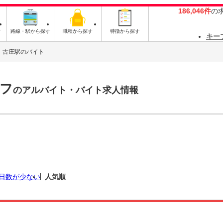
186,046件
の
す
路線・駅から探す
職種から探す
特徴から探す
キー
古庄駅のバイト
フ
のアルバイト・バイト求人情報
日数が少ない
人気順