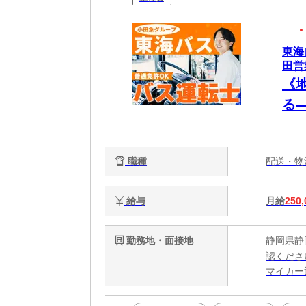
東海
田営
《
る
士
職種
配送・
給与
月給
250,
勤務地・面接地
静岡県静
認くださ
マイカー