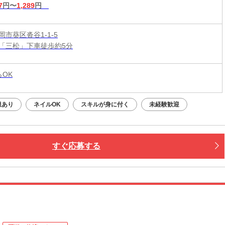
7
円〜
1,289
円
市葵区沓谷1-1-5
「三松」下車徒歩約5分
らOK
服あり
ネイルOK
スキルが身に付く
未経験歓迎
すぐ応募する