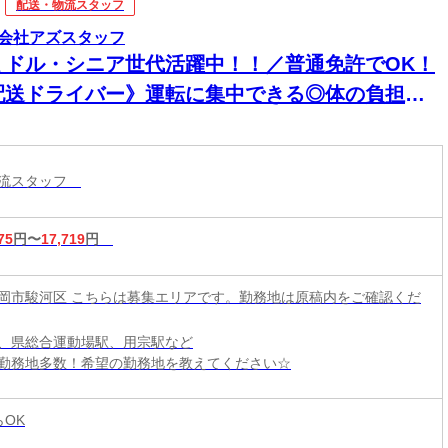
配送・物流スタッフ
会社アズスタッフ
ミドル・シニア世代活躍中！！／普通免許でOK！
配送ドライバー》運転に集中できる◎体の負担は
少！！来社不要・電話登録OK！
物流スタッフ
75
円〜
17,719
円
岡市駿河区 こちらは募集エリアです。勤務地は原稿内をご確認くだ
、県総合運動場駅、用宗駅など
勤務地多数！希望の勤務地を教えてください☆
らOK