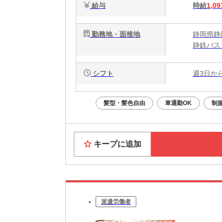
給与
時給
1,09
勤務地・面接地
静岡県静岡
静鉄バス
シフト
週3日か
髪型・髪色自由
車通勤OK
制
キープに追加
派遣労働者