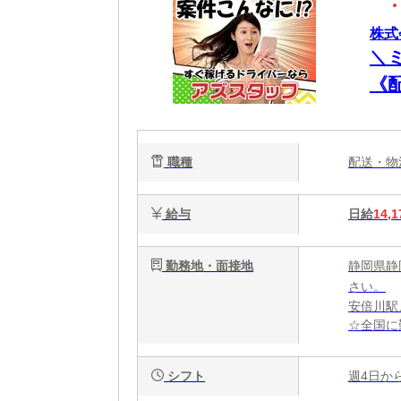
株式
＼
《
極
職種
配送・
給与
日給
14,1
勤務地・面接地
静岡県静
さい。
安倍川駅
☆全国に
シフト
週4日か