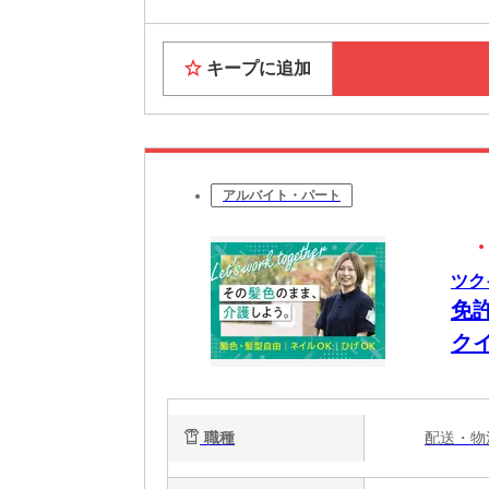
キープに追加
アルバイト・パート
ツク
免
ク
職種
配送・