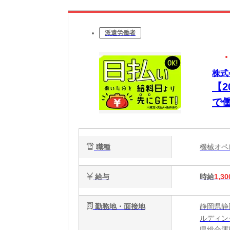
派遣労働者
株式
【
で
職種
機械オ
給与
時給
1,30
勤務地・面接地
静岡県静
ルディング
県総合運