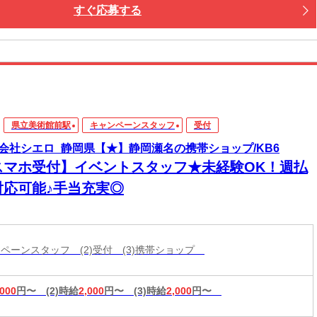
すぐ応募する
県立美術館前駅
キャンペーンスタッフ
受付
会社シエロ_静岡県【★】静岡瀬名の携帯ショップ/KB6
スマホ受付】イベントスタッフ★未経験OK！週払
対応可能♪手当充実◎
ャンペーンスタッフ (2)受付 (3)携帯ショップ
,000
円〜
(2)時給
2,000
円〜
(3)時給
2,000
円〜