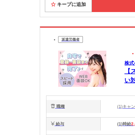
キープに追加
派遣労働者
株式
【
い
職種
(1)キ
給与
(1)時給
2