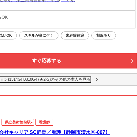
らOK
払いOK
スキルが身に付く
未経験歓迎
制服あり
すぐ応募する
1314GH0810G47★2-S)のその他の求人を見る
県立美術館前駅
看護師
会社キャリア SC静岡／看護【静岡市清水区-007】