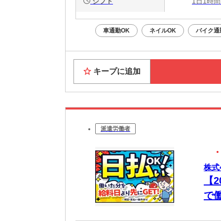
シフト
1日1時間
車通勤OK
ネイルOK
バイク通
キープに追加
派遣労働者
株式
【
で
いO