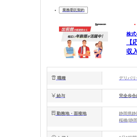
業務委託契約
株式
【
収
職種
デリバ
給与
完全歩合
勤務地・面接地
静岡県静
桜橋(静