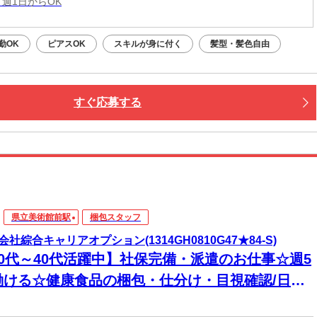
 週1日からOK
勤OK
ピアスOK
スキルが身に付く
髪型・髪色自由
すぐ応募する
県立美術館前駅
梱包スタッフ
会社綜合キャリアオプション(1314GH0810G47★84-S)
20代～40代活躍中】社保完備・派遣のお仕事☆週5
働ける☆健康食品の梱包・仕分け・目視確認/日払
K