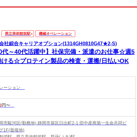
県立美術館前駅
機械オペレーション
会社綜合キャリアオプション(1314GH0810G47★2-S)
20代～40代活躍中】社保完備・派遣のお仕事☆週5
働ける☆プロテイン製品の検査・運搬/日払いOK
ペレーション
0
円〜
岡市駿河区(勤務地) 静岡市葵区日出町2-1 田中産商第一生命共同ビ
1F(面接地)
動場駅、県立美術館前駅、草薙(ＪＲ)駅