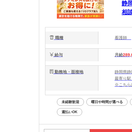
静
相
職種
看護師
給与
月給
289,
勤務地・面接地
静岡県静
最寄り駅
※こちら
未経験歓迎
曜日や時間が選べる
週払いOK