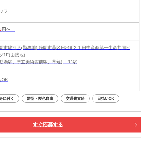
タッフ
0
円〜
岡市駿河区(勤務地) 静岡市葵区日出町2-1 田中産商第一生命共同ビ
1F(面接地)
動場駅、県立美術館前駅、草薙(ＪＲ)駅
らOK
身に付く
髪型・髪色自由
交通費支給
日払いOK
すぐ応募する