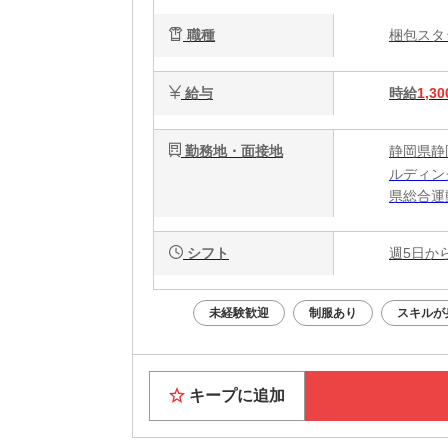
職種
梱包ス
給与
時給
1,30
勤務地・面接地
静岡県静
ルディング
県総合運
シフト
週5日か
未経験歓迎
制服あり
スキルが
キープに追加