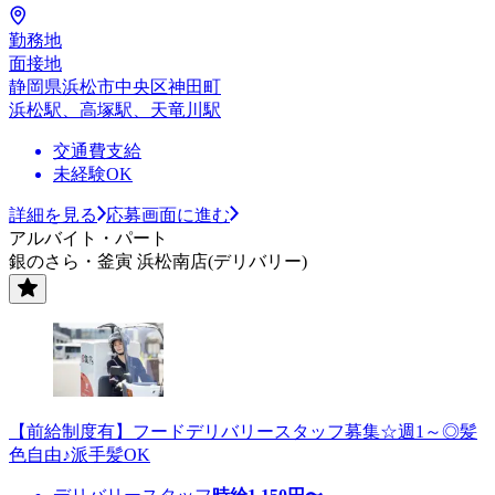
勤務地
面接地
静岡県浜松市中央区神田町
浜松駅、高塚駅、天竜川駅
交通費支給
未経験OK
詳細を見る
応募画面に進む
アルバイト・パート
銀のさら・釜寅 浜松南店(デリバリー)
【前給制度有】フードデリバリースタッフ募集☆週1～◎髪
色自由♪派手髪OK