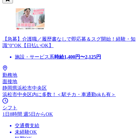
【急募】介護職／履歴書なしで即応募＆スグ開始！経験・知
識"0"OK【日払いOK】
施設・サービス系
時給
1,400
円〜
2,125
円
勤務地
面接地
静岡県浜松市中央区
浜松市中央区内に多数！＜駅チカ・車通勤okも有＞
シフト
1日8時間 週5日からOK
交通費支給
未経験OK