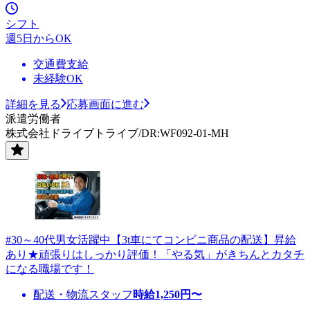
シフト
週5日からOK
交通費支給
未経験OK
詳細を見る
応募画面に進む
派遣労働者
株式会社ドライブトライブ/DR:WF092-01-MH
#30～40代男女活躍中【3t車にてコンビニ商品の配送】昇給
あり★頑張りはしっかり評価！「やる気」がきちんとカタチ
になる職場です！
配送・物流スタッフ
時給
1,250
円〜