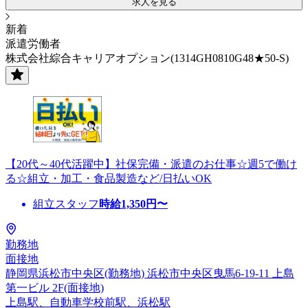
求人を見る
新着
派遣労働者
株式会社綜合キャリアオプション(1314GH0810G48★50-S)
【20代～40代活躍中】社保完備・派遣のお仕事☆週5で働け
る☆組立・加工・食品製造など/日払いOK
組立スタッフ
時給
1,350
円〜
勤務地
面接地
静岡県浜松市中央区(勤務地) 浜松市中央区曳馬6-19-11 上島
第一ビル 2F(面接地)
上島駅、自動車学校前駅、浜松駅