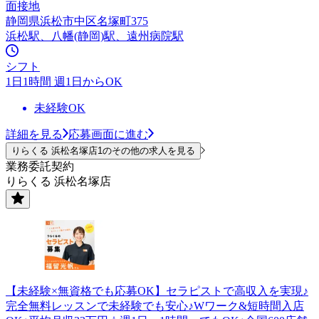
面接地
静岡県浜松市中区名塚町375
浜松駅、八幡(静岡)駅、遠州病院駅
シフト
1日1時間 週1日からOK
未経験OK
詳細を見る
応募画面に進む
りらくる 浜松名塚店1のその他の求人を見る
業務委託契約
りらくる 浜松名塚店
【未経験×無資格でも応募OK】セラピストで高収入を実現♪
完全無料レッスンで未経験でも安心♪Wワーク&短時間入店