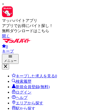
×
マッハバイトアプリ
アプリでお得にバイト探し！
無料ダウンロードはこちら
開く
0
キープ
メニュー
キープした求人を見る
0
検索履歴
新規会員登録(無料)
ログイン
ヘルプ
エリアから探す
駅から探す