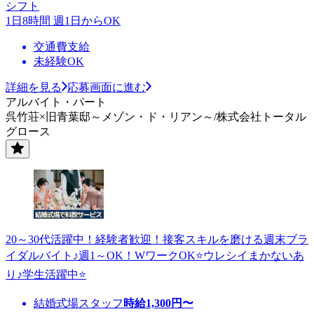
シフト
1日8時間 週1日からOK
交通費支給
未経験OK
詳細を見る
応募画面に進む
アルバイト・パート
呉竹荘×旧青葉邸～メゾン・ド・リアン～/株式会社トータル
グロース
20～30代活躍中！経験者歓迎！接客スキルを磨ける週末ブラ
イダルバイト♪週1～OK！WワークOK⭐ウレシイまかないあ
り♪学生活躍中⭐
結婚式場スタッフ
時給
1,300
円〜