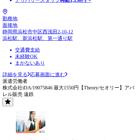
デリバリースタッフ
時給
1,150
円〜
勤務地
面接地
静岡県浜松市中区西浅田2-10-12
浜松駅、新浜松駅、第一通り駅
交通費支給
未経験OK
まかないあり
詳細を見る
応募画面に進む
派遣労働者
株式会社iDA/19075846 最大1550円【Theory/セオリー】アパ
レル販売 遠鉄