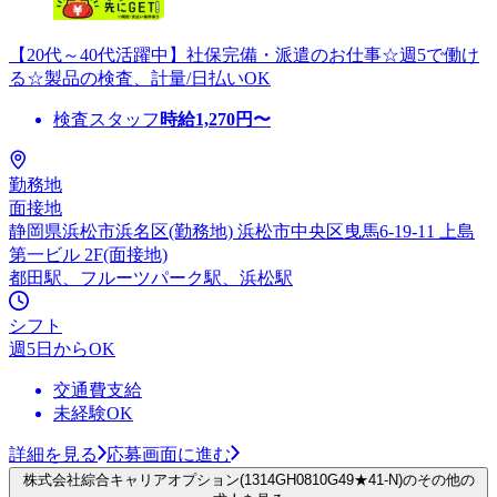
【20代～40代活躍中】社保完備・派遣のお仕事☆週5で働け
る☆製品の検査、計量/日払いOK
検査スタッフ
時給
1,270
円〜
勤務地
面接地
静岡県浜松市浜名区(勤務地) 浜松市中央区曳馬6-19-11 上島
第一ビル 2F(面接地)
都田駅、フルーツパーク駅、浜松駅
シフト
週5日からOK
交通費支給
未経験OK
詳細を見る
応募画面に進む
株式会社綜合キャリアオプション(1314GH0810G49★41-N)のその他の