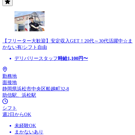
【フリーター大歓迎】安定収入GET！20代～30代活躍中☆ま
かない有/シフト自由
デリバリースタッフ
時給
1,100
円〜
勤務地
面接地
静岡県浜松市中央区船越町32-8
助信駅、浜松駅
シフト
週2日からOK
未経験OK
まかないあり