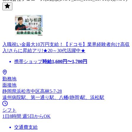
入職祝い金最大10万円支給！【ドコモ】業界経験者向け高収
入!さらに昇給アリ!★20～30代活躍中★
携帯ショップ
時給
1,600
円〜
1,700
円
勤務地
面接地
静岡県浜松市中区高林5-7-28
遠州病院駅、第一通り駅、八幡(静岡)駅、浜松駅
シフト
1日8時間 週5日からOK
交通費支給