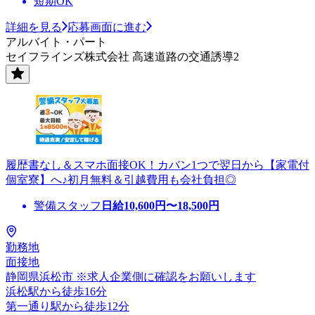
短期OK
詳細を見る
応募画面に進む
アルバイト・パート
セイフラインズ株式会社 高速道路の交通誘導2
履歴書なし＆スマホ面接OK！カバン1つで翌日から【家電付
個室寮】へ♪初月無料＆引越費用も会社負担◎
警備スタッフ
日給
10,600
円〜
18,500
円
勤務地
面接地
静岡県浜松市 ※求人企業側に確認をお願いします
浜松駅から徒歩16分
第一通り駅から徒歩12分