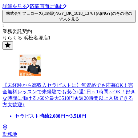
詳細を見る
応募画面に進む
株式会社フェローズ(D経験)NGY_DK_1018_1376T(A)(NGY)のその他の
求人を見る
業務委託契約
りらくる 浜松名塚店1
【未経験から高収入セラピストに】無資格でも応募OK！完
全無料レッスンで未経験でも安心♪週1日～1時間～OK！好き
な時間に働ける♪60分最大3510円★週20時間以上入店できる
方大歓迎♪
セラピスト
時給
2,088
円〜
3,510
円
勤務地