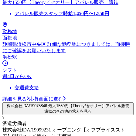
最大1550円【Theory／セオリー】アパレル販売 遠鉄
アパレル販売スタッフ
時給
1,450
円〜
1,550
円
勤務地
面接地
静岡県浜松市中央区 詳細な勤務地につきましては、面接時
にご確認をお願いいたします
浜松駅
シフト
週4日からOK
交通費支給
詳細を見る
応募画面に進む
株式会社iDA/19075846 最大1550円【Theory/セオリー】アパレル販売
遠鉄のその他の求人を見る
派遣労働者
株式会社iDA/19099231 オープニング【オフプライススト