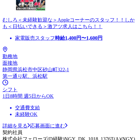
むしろ＜未経験歓迎な＞Appleコーナーのスタッフ！！しか
も＜日払いできる＞激アツ求人はこちら！！
家電販売スタッフ
時給
1,400
円〜
1,600
円
勤務地
面接地
静岡県浜松市中区砂山町322-1
第一通り駅、浜松駅
シフト
1日8時間 週5日からOK
交通費支給
未経験OK
詳細を見る
応募画面に進む
契約社員
株式会社フェローズ(D経験)NGY_DK_1018_1376T(A)(NGY)