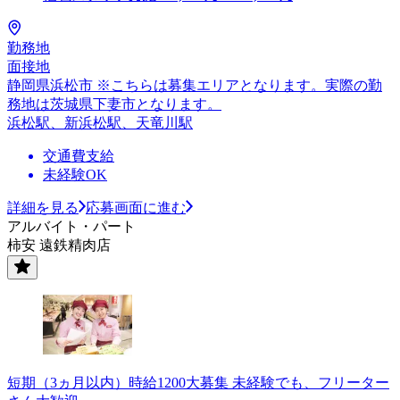
勤務地
面接地
静岡県浜松市 ※こちらは募集エリアとなります。実際の勤
務地は茨城県下妻市となります。
浜松駅、新浜松駅、天竜川駅
交通費支給
未経験OK
詳細を見る
応募画面に進む
アルバイト・パート
柿安 遠鉄精肉店
短期（3ヵ月以内）時給1200大募集 未経験でも、フリーター