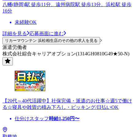
八幡(静岡)駅 徒歩11分、遠州病院駅 徒歩13分、浜松駅 徒歩
16分
未経験OK
詳細を見る
応募画面に進む
リカーマウンテン 浜松相生店のその他の求人を見る
派遣労働者
株式会社綜合キャリアオプション(1314GH0810G49★50-N)
【20代～40代活躍中】社保完備・派遣のお仕事☆週5で働け
る☆寝具や雑貨の積み下ろし・ピッキング/日払いOK
仕分けスタッフ
時給
1,250
円〜
勤務地