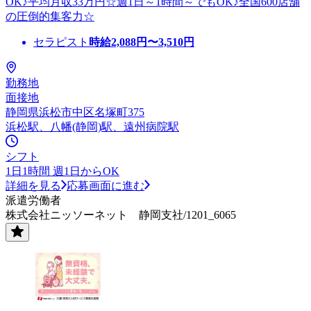
OK♪平均月収33万円☆週1日～1時間～でもOK♪全国600店舗
の圧倒的集客力☆
セラピスト
時給
2,088
円〜
3,510
円
勤務地
面接地
静岡県浜松市中区名塚町375
浜松駅、八幡(静岡)駅、遠州病院駅
シフト
1日1時間 週1日からOK
詳細を見る
応募画面に進む
派遣労働者
株式会社ニッソーネット 静岡支社/1201_6065