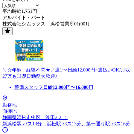
平均時給
1,751
円
アルバイト・パート
株式会社シムックス 浜松営業所01(001)
＼☆年齢・経験不問★／週1~×日給12,000円×週払いOK/月収
27万も◎即日勤務大歓迎♪
警備スタッフ
日給
12,000
円〜
16,000
円
勤務地
面接地
静岡県浜松市中区上浅田2-2-15
新浜松駅 バス13分、浜松駅 バス13分、第一通り駅 バス16分