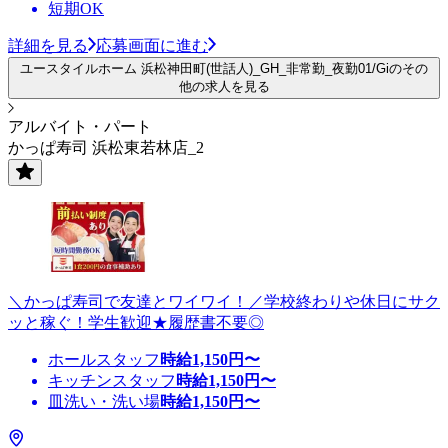
短期OK
詳細を見る
応募画面に進む
ユースタイルホーム 浜松神田町(世話人)_GH_非常勤_夜勤01/Giのその
他の求人を見る
アルバイト・パート
かっぱ寿司 浜松東若林店_2
＼かっぱ寿司で友達とワイワイ！／学校終わりや休日にサク
ッと稼ぐ！学生歓迎★履歴書不要◎
ホールスタッフ
時給
1,150
円〜
キッチンスタッフ
時給
1,150
円〜
皿洗い・洗い場
時給
1,150
円〜