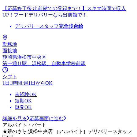
【応募終了後 出前館での登録まで！】スキマ時間で収入
UP！フードデリバリーなら出前館で！
デリバリースタッフ
完全歩合給
勤務地
面接地
静岡県浜松市中央区
第一通り駅、浜松駅、自動車学校前駅
シフト
1日1時間 週1日からOK
未経験OK
短期OK
単発OK
詳細を見る
応募画面に進む
アルバイト・パート
★銀のさら 浜松中央店 ［アルバイト］デリバリースタッフ