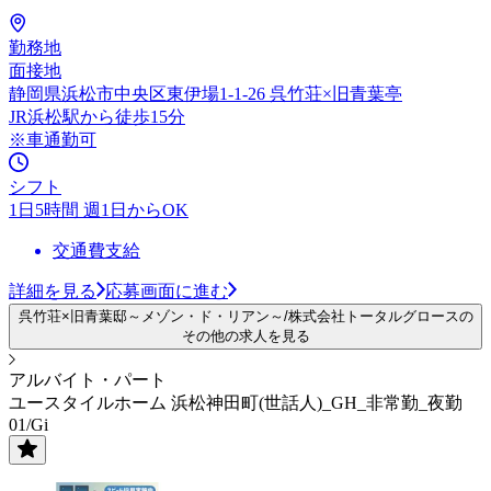
勤務地
面接地
静岡県浜松市中央区東伊場1-1-26 呉竹荘×旧青葉亭
JR浜松駅から徒歩15分
※車通勤可
シフト
1日5時間 週1日からOK
交通費支給
詳細を見る
応募画面に進む
呉竹荘×旧青葉邸～メゾン・ド・リアン～/株式会社トータルグロースの
その他の求人を見る
アルバイト・パート
ユースタイルホーム 浜松神田町(世話人)_GH_非常勤_夜勤
01/Gi