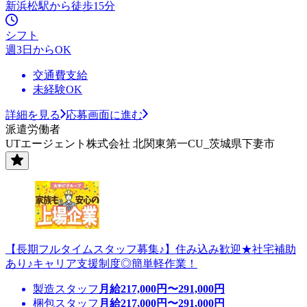
新浜松駅から徒歩15分
シフト
週3日からOK
交通費支給
未経験OK
詳細を見る
応募画面に進む
派遣労働者
UTエージェント株式会社 北関東第一CU_茨城県下妻市
【長期フルタイムスタッフ募集♪】住み込み歓迎★社宅補助
あり♪キャリア支援制度◎簡単軽作業！
製造スタッフ
月給
217,000
円〜
291,000
円
梱包スタッフ
月給
217,000
円〜
291,000
円