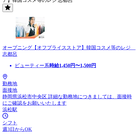
ア】韓国コスメ等のレジ 志都呂
オープニング【オフプライスストア】韓国コスメ等のレジ
志都呂
ビューティー系
時給
1,450
円〜
1,500
円
勤務地
面接地
静岡県浜松市中央区 詳細な勤務地につきましては、面接時
にご確認をお願いいたします
浜松駅
シフト
週3日からOK