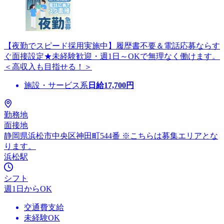
【夜勤でスピード採用実施中】履歴書不要＆電話応募ならす
ぐ面接設定★未経験歓迎・週1日～OKで無理なく働けます。
＜高収入も目指せる！＞
施設・サービス系
日給
17,700
円
勤務地
面接地
静岡県浜松市中央区神田町544番 ※こちらは募集エリアとな
ります。
浜松駅
シフト
週1日からOK
交通費支給
未経験OK