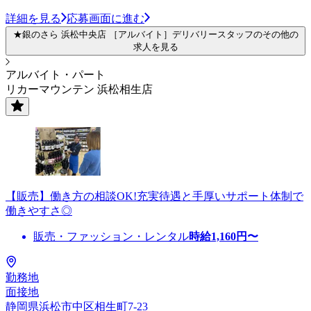
詳細を見る
応募画面に進む
★銀のさら 浜松中央店 ［アルバイト］デリバリースタッフのその他の
求人を見る
アルバイト・パート
リカーマウンテン 浜松相生店
【販売】働き方の相談OK!充実待遇と手厚いサポート体制で
働きやすさ◎
販売・ファッション・レンタル
時給
1,160
円〜
勤務地
面接地
静岡県浜松市中区相生町7-23