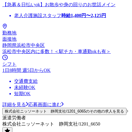
【急募＆日払いok】お散歩や身の回りのお世話メイン
老人介護施設スタッフ
時給
1,400
円〜
2,125
円
勤務地
面接地
静岡県浜松市中央区
浜松市中央区内に多数！＜駅チカ・車通勤okも有＞
シフト
1日8時間 週5日からOK
交通費支給
未経験OK
短期OK
詳細を見る
応募画面に進む
株式会社ニッソーネット 静岡支社/1201_6065のその他の求人を見る
派遣労働者
株式会社ニッソーネット 静岡支社/1201_6650