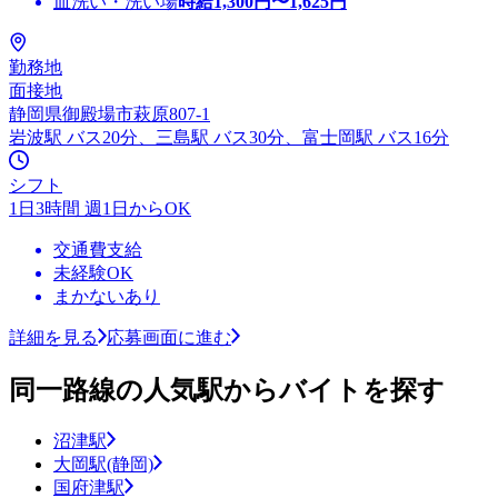
皿洗い・洗い場
時給
1,300
円〜
1,625
円
勤務地
面接地
静岡県御殿場市萩原807-1
岩波駅 バス20分、三島駅 バス30分、富士岡駅 バス16分
シフト
1日3時間 週1日からOK
交通費支給
未経験OK
まかないあり
詳細を見る
応募画面に進む
同一路線の人気駅からバイトを探す
沼津駅
大岡駅(静岡)
国府津駅