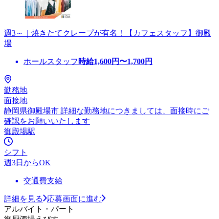
週3～｜焼きたてクレープが有名！【カフェスタッフ】御殿
場
ホールスタッフ
時給
1,600
円〜
1,700
円
勤務地
面接地
静岡県御殿場市 詳細な勤務地につきましては、面接時にご
確認をお願いいたします
御殿場駅
シフト
週3日からOK
交通費支給
詳細を見る
応募画面に進む
アルバイト・パート