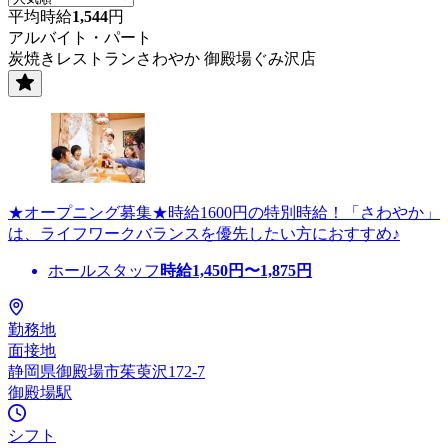
平均時給
1,544
円
アルバイト・パート
炭焼きレストランさわやか 御殿場ぐみ沢店
★オープニング募集★時給1600円の特別時給！「さわやか」
は、ライフワークバランスを優先したい方におすすめ♪
ホールスタッフ
時給
1,450
円〜
1,875
円
勤務地
面接地
静岡県御殿場市茱萸沢172-7
御殿場駅
シフト