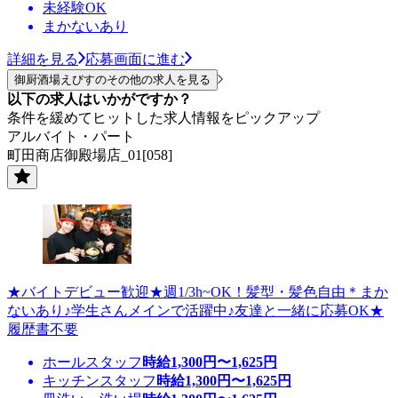
未経験OK
まかないあり
詳細を見る
応募画面に進む
御厨酒場えびすのその他の求人を見る
以下の求人はいかがですか？
条件を緩めてヒットした求人情報をピックアップ
アルバイト・パート
町田商店御殿場店_01[058]
★バイトデビュー歓迎★週1/3h~OK！髪型・髪色自由＊まか
ないあり♪学生さんメインで活躍中♪友達と一緒に応募OK★
履歴書不要
ホールスタッフ
時給
1,300
円〜
1,625
円
キッチンスタッフ
時給
1,300
円〜
1,625
円