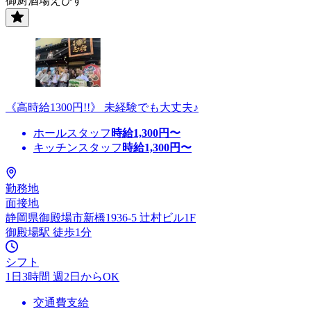
御厨酒場えびす
《高時給1300円!!》 未経験でも大丈夫♪
ホールスタッフ
時給
1,300
円〜
キッチンスタッフ
時給
1,300
円〜
勤務地
面接地
静岡県御殿場市新橋1936-5 辻村ビル1F
御殿場駅 徒歩1分
シフト
1日3時間 週2日からOK
交通費支給