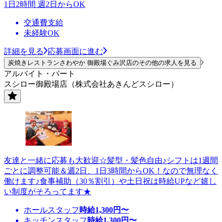
1日2時間 週2日からOK
交通費支給
未経験OK
詳細を見る
応募画面に進む
炭焼きレストランさわやか 御殿場ぐみ沢店のその他の求人を見る
アルバイト・パート
スシロー御殿場店（株式会社あきんどスシロー）
友達と一緒に応募も大歓迎☆髪型・髪色自由♪シフトは1週間
ごとに調整可能＆週2日、1日3時間からOK！なので無理なく
働けます♪食事補助（30％割引）や土日祝は時給UPなど嬉し
い制度がそろってます★
ホールスタッフ
時給
1,300
円〜
キッチンスタッフ
時給
1,300
円〜