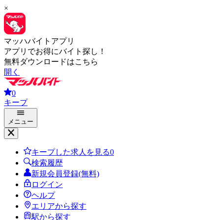
×
マッハバイトアプリ
アプリでお得にバイト探し！
無料ダウンロードはこちら
開く
0
キープ
メニュー
キープした求人を見る
0
検索履歴
新規会員登録(無料)
ログイン
ヘルプ
エリアから探す
駅から探す