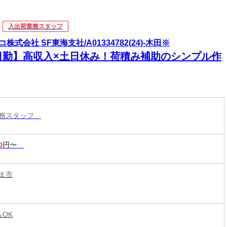
入出荷業務スタッフ
株式会社 SF東海支社/A01334782(24)-木田※
日勤】高収入×土日休み！荷積み補助のシンプル作
業務スタッフ
0
円〜
ま市
らOK