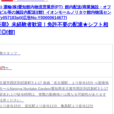
ト運輸(株)愛知館内物流営業所(PT)_館内配送(商業施設・オフ
ビル等の施設内配送)[館]_イオンモールノリタケ館内物流セン
y057183pt)(広告No.Y00000614677)
長期》未経験者歓迎！免許不要の配達★シフト相
◎[館]
業務スタッフ
0
円〜
古屋市西区則武新町3-1-17 各線「名古屋駅」より徒歩15分 ≪面接地
ールNagoya Noritake Garden/愛知県名古屋市西区則武新町3-1-17
駅名および徒歩時間は、実際の勤務地とは異なる可能性があります
注意ください。
より徒歩15分、栄生駅より徒歩11分、亀島駅より徒歩12分