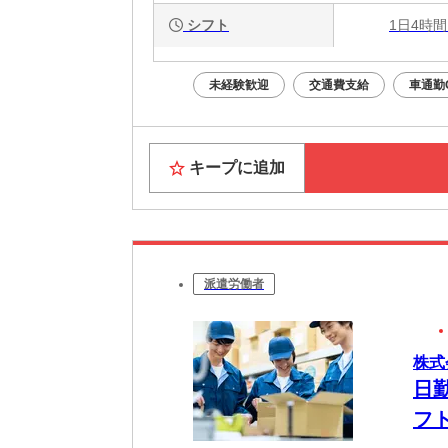
シフト
1日4時間
未経験歓迎
交通費支給
車通勤
キープに追加
派遣労働者
株式
日
フ