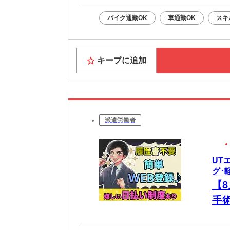
バイク通勤OK
車通勤OK
スキ
キープに追加
派遣労働者
UT
グ･
【8
手
み