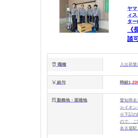
ヤマ
ィス
ター(
《
談可
職種
入出荷
給与
時給
1,20
勤務地・面接地
愛知県名
≫イオンモ
※下記の
ので、ご
名古屋駅