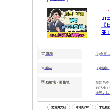
UT
【
業
職種
(1)倉
給与
(1)時給
1
勤務地・面接地
愛知県春
勤務地：
通勤方法
最寄り駅
※構内の
交通費支給
車通勤OK
未経験