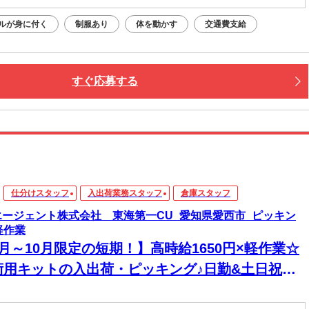
ルが身に付く
制服あり
体を動かす
交通費支給
すぐ応募する
仕分けスタッフ
入出荷業務スタッフ
倉庫スタッフ
エージェント株式会社 東海第一CU_愛知県愛西市_ピッキン
軽作業
月～10月限定の短期！】高時給1650円×軽作業☆
術用キットの入出荷・ピッキング♪日勤&土日祝休
！