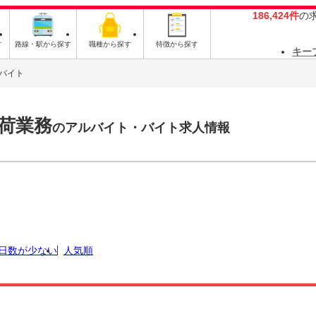
186,424件
の
す
路線・駅から探す
職種から探す
特徴から探す
キー
バイト
荷業務
のアルバイト・バイト求人情報
日数が少ない
人気順