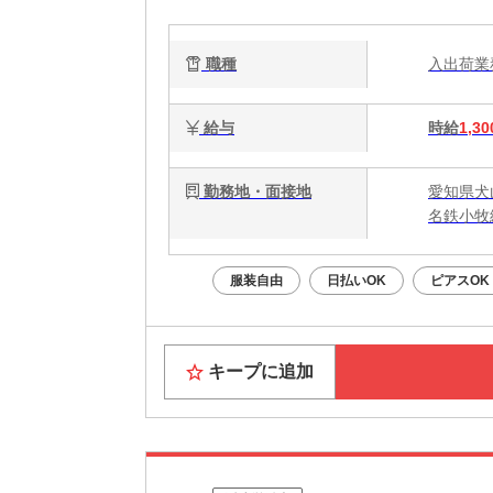
職種
入出荷
給与
時給
1,30
勤務地・面接地
愛知県犬
名鉄小牧
服装自由
日払いOK
ピアスOK
キープに追加