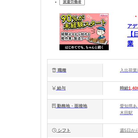
派遣労働者
アデコ
【
業
職種
入出荷
給与
時給
1,40
勤務地・面接地
愛知県あ
木田駅
シフト
週5日か