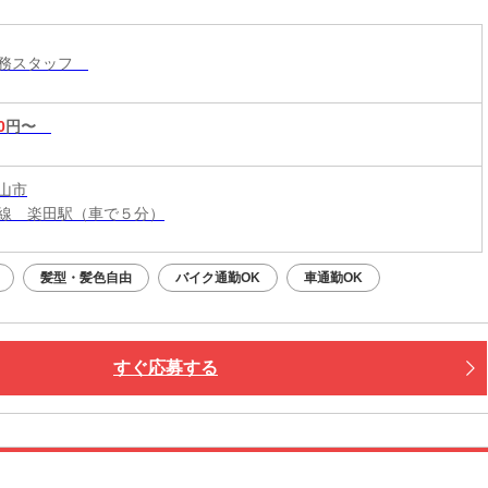
業務スタッフ
0
円〜
山市
線 楽田駅（車で５分）
髪型・髪色自由
バイク通勤OK
車通勤OK
すぐ応募する