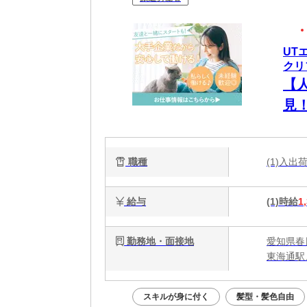
UT
クリ
【
見
職種
(1)入
給与
(1)時給
1
勤務地・面接地
愛知県春
東海通駅
スキルが身に付く
髪型・髪色自由