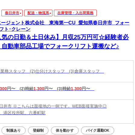
春日井市
配送・物流系
在庫管理・入出荷業務
エージェント株式会社 東海第一CU_愛知県春日井市_フォー
フト･クレーン
人気の日勤＆土日休み】月収25万円可☆経験者必
！自動車部品工場でフォークリフト運搬など♪
出荷業務スタッフ (2)仕分けスタッフ (3)倉庫スタッフ
,300
円〜
(2)時給
1,300
円〜
(3)時給
1,300
円〜
日井市 ※こちらは面接地の一例です。WEB面接実施中◎
、港区役所駅、六番町駅
制服あり
登録制
体を動かす
バイク通勤OK