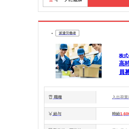
派遣労働者
株式
高
員
職種
入出荷
給与
時給
1,60