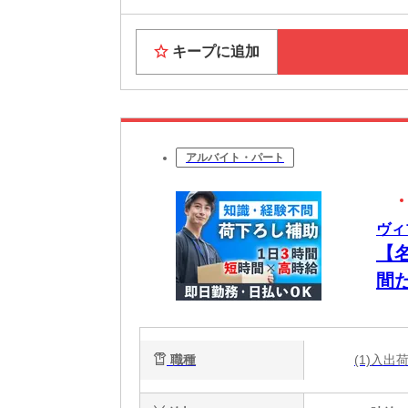
キープに追加
アルバイト・パート
ヴィ
【名
間
迎
職種
(1)入