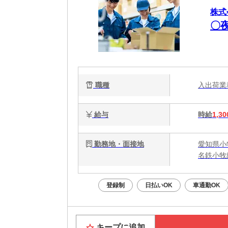
株式
〇
職種
入出荷
給与
時給
1,30
勤務地・面接地
愛知県小
名鉄小牧
登録制
日払いOK
車通勤OK
キープに追加