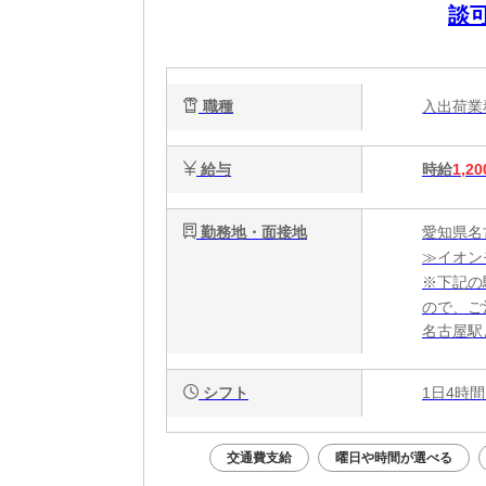
談可
職種
入出荷
給与
時給
1,20
勤務地・面接地
愛知県名
≫イオンモ
※下記の
ので、ご
名古屋駅
シフト
1日4時間
交通費支給
曜日や時間が選べる