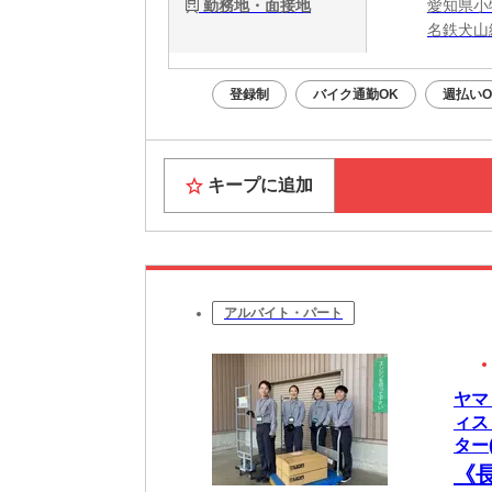
勤務地・面接地
愛知県小
名鉄犬山
登録制
バイク通勤OK
週払いO
キープに追加
アルバイト・パート
ヤマ
ィス
ター(
《