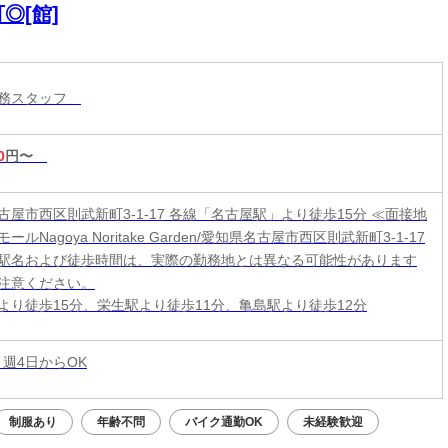
◎[館]
業務スタッフ
0
円〜
古屋市西区則武新町3-1-17 各線「名古屋駅」より徒歩15分 ≪面接地
ールNagoya Noritake Garden/愛知県名古屋市西区則武新町3-1-17
駅名および徒歩時間は、実際の勤務地とは異なる可能性があります
注意ください。
より徒歩15分、栄生駅より徒歩11分、亀島駅より徒歩12分
 週4日からOK
制服あり
年齢不問
バイク通勤OK
未経験歓迎