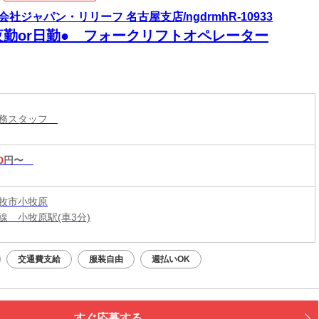
会社ジャパン・リリーフ 名古屋支店/ngdrmhR-10933
夜勤or日勤● フォークリフトオペレーター
業務スタッフ
0
円〜
牧市小牧原
線 小牧原駅(車3分)
交通費支給
服装自由
週払いOK
すぐ応募する