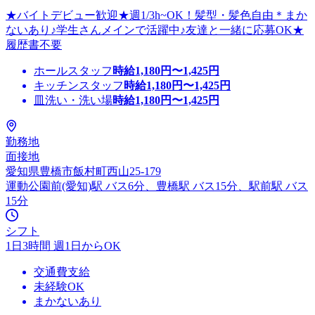
★バイトデビュー歓迎★週1/3h~OK！髪型・髪色自由＊まか
ないあり♪学生さんメインで活躍中♪友達と一緒に応募OK★
履歴書不要
ホールスタッフ
時給
1,180
円〜
1,425
円
キッチンスタッフ
時給
1,180
円〜
1,425
円
皿洗い・洗い場
時給
1,180
円〜
1,425
円
勤務地
面接地
愛知県豊橋市飯村町西山25-179
運動公園前(愛知)駅 バス6分、豊橋駅 バス15分、駅前駅 バス
15分
シフト
1日3時間 週1日からOK
交通費支給
未経験OK
まかないあり