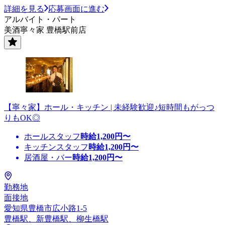
詳細を見る
応募画面に進む
アルバイト・パート
美酒寧々家 豊橋駅前店
【寧々家】ホール・キッチン | 未経験歓迎♪短時間もがっつ
りもOK◎
ホールスタッフ
時給
1,200
円〜
キッチンスタッフ
時給
1,200
円〜
居酒屋・バー
時給
1,200
円〜
勤務地
面接地
愛知県豊橋市広小路1-5
豊橋駅、新豊橋駅、柳生橋駅