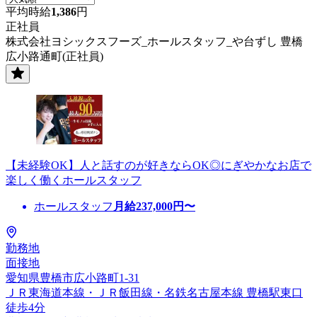
平均時給
1,386
円
正社員
株式会社ヨシックスフーズ_ホールスタッフ_や台ずし 豊橋
広小路通町(正社員)
【未経験OK】人と話すのが好きならOK◎にぎやかなお店で
楽しく働くホールスタッフ
ホールスタッフ
月給
237,000
円〜
勤務地
面接地
愛知県豊橋市広小路町1-31
ＪＲ東海道本線・ＪＲ飯田線・名鉄名古屋本線 豊橋駅東口
徒歩4分