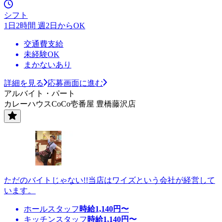
シフト
1日2時間 週2日からOK
交通費支給
未経験OK
まかないあり
詳細を見る
応募画面に進む
アルバイト・パート
カレーハウスCoCo壱番屋 豊橋藤沢店
ただのバイトじゃない!!当店はワイズという会社が経営して
います。
ホールスタッフ
時給
1,140
円〜
キッチンスタッフ
時給
1,140
円〜