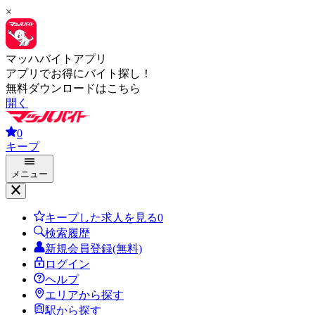
×
マッハバイトアプリ
アプリでお得にバイト探し！
無料ダウンロードはこちら
開く
0
キープ
メニュー
キープした求人を見る
0
検索履歴
新規会員登録(無料)
ログイン
ヘルプ
エリアから探す
駅から探す