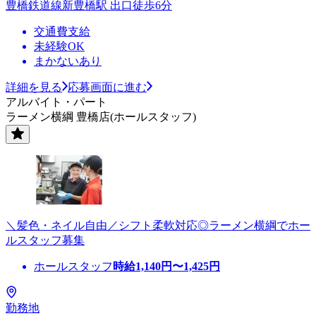
豊橋鉄道線新豊橋駅 出口徒歩6分
交通費支給
未経験OK
まかないあり
詳細を見る
応募画面に進む
アルバイト・パート
ラーメン横綱 豊橋店(ホールスタッフ)
＼髪色・ネイル自由／シフト柔軟対応◎ラーメン横綱でホー
ルスタッフ募集
ホールスタッフ
時給
1,140
円〜
1,425
円
勤務地