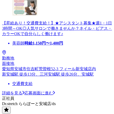
【昇給あり！交通費支給！】★アシスタント募集★週1・1日
3時間～OK◎人気サロンで働きませんか？ネイル・ピアス・
カラーOKで自分らしく働けます♪
美容師
時給
1,150
円〜
1,400
円
勤務地
面接地
愛知県安城市住吉町荒曽根52-3 フィール新安城店内
新安城駅 徒歩13分、三河安城駅 徒歩26分、安城駅
交通費支給
詳細を見る
応募画面に進む
正社員
Dr.stretch ららぽーと安城店/ds