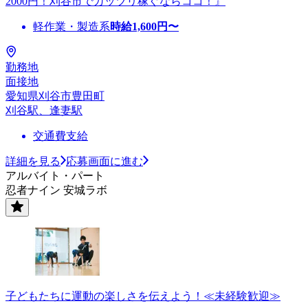
2000円！刈谷市でガッツリ稼ぐならココ！』
軽作業・製造系
時給
1,600
円〜
勤務地
面接地
愛知県刈谷市豊田町
刈谷駅、逢妻駅
交通費支給
詳細を見る
応募画面に進む
アルバイト・パート
忍者ナイン 安城ラボ
子どもたちに運動の楽しさを伝えよう！≪未経験歓迎≫