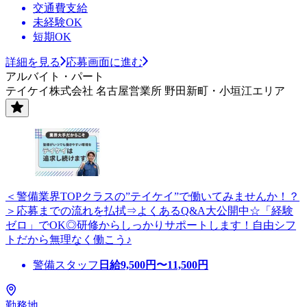
交通費支給
未経験OK
短期OK
詳細を見る
応募画面に進む
アルバイト・パート
テイケイ株式会社 名古屋営業所 野田新町・小垣江エリア
＜警備業界TOPクラスの”テイケイ”で働いてみませんか！？
＞応募までの流れを払拭⇒よくあるQ&A大公開中☆「経験
ゼロ」でOK◎研修からしっかりサポートします！自由シフ
トだから無理なく働こう♪
警備スタッフ
日給
9,500
円〜
11,500
円
勤務地