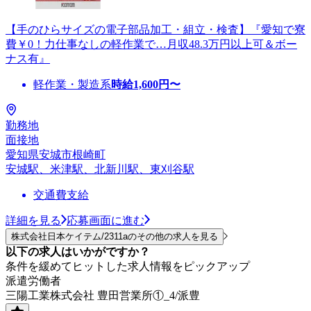
【手のひらサイズの電子部品加工・組立・検査】『愛知で寮
費￥0！力仕事なしの軽作業で…月収48.3万円以上可＆ボー
ナス有』
軽作業・製造系
時給
1,600
円〜
勤務地
面接地
愛知県安城市根崎町
安城駅、米津駅、北新川駅、東刈谷駅
交通費支給
詳細を見る
応募画面に進む
株式会社日本ケイテム/2311aのその他の求人を見る
以下の求人はいかがですか？
条件を緩めてヒットした求人情報をピックアップ
派遣労働者
三陽工業株式会社 豊田営業所①_4/派豊