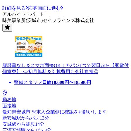
詳細を見る
応募画面に進む
アルバイト・パート
味美事業所(安城市)セイフラインズ株式会社
履歴書なし＆スマホ面接OK！カバン1つで翌日から【家電付
個室寮】へ♪初月無料＆引越費用も会社負担◎
警備スタッフ
日給
10,600
円〜
18,500
円
勤務地
面接地
愛知県安城市 ※求人企業側に確認をお願いします
新安城駅からバス13分
安城駅から徒歩14分
三河安城駅からバス8分