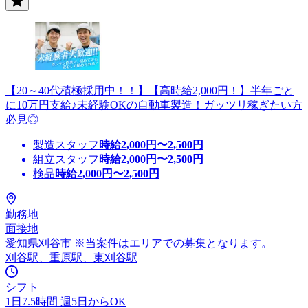
【20～40代積極採用中！！】【高時給2,000円！】半年ごと
に10万円支給♪未経験OKの自動車製造！ガッツリ稼ぎたい方
必見◎
製造スタッフ
時給
2,000
円〜
2,500
円
組立スタッフ
時給
2,000
円〜
2,500
円
検品
時給
2,000
円〜
2,500
円
勤務地
面接地
愛知県刈谷市 ※当案件はエリアでの募集となります。
刈谷駅、重原駅、東刈谷駅
シフト
1日7.5時間 週5日からOK