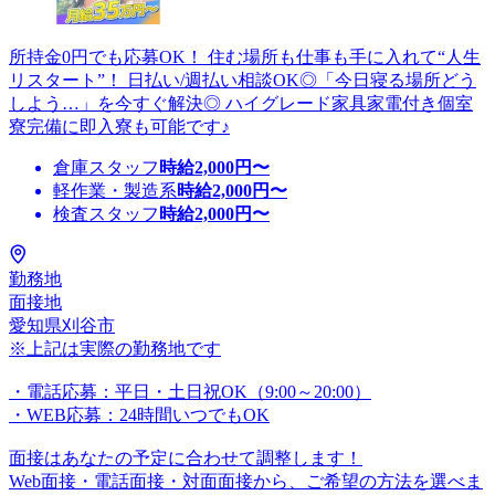
所持金0円でも応募OK！ 住む場所も仕事も手に入れて“人生
リスタート”！ 日払い/週払い相談OK◎「今日寝る場所どう
しよう…」を今すぐ解決◎ ハイグレード家具家電付き個室
寮完備に即入寮も可能です♪
倉庫スタッフ
時給
2,000
円〜
軽作業・製造系
時給
2,000
円〜
検査スタッフ
時給
2,000
円〜
勤務地
面接地
愛知県刈谷市
※上記は実際の勤務地です
・電話応募：平日・土日祝OK（9:00～20:00）
・WEB応募：24時間いつでもOK
面接はあなたの予定に合わせて調整します！
Web面接・電話面接・対面面接から、ご希望の方法を選べま