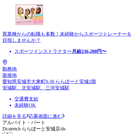
異業種からの転職も多数！未経験からスポーツトレーナーを
目指しませんか？
スポーツインストラクター
月給
236,200
円〜
勤務地
面接地
愛知県安城市大東町9-30 ららぽーと安城1階
安城駅、北安城駅、三河安城駅
交通費支給
未経験OK
詳細を見る
応募画面に進む
アルバイト・パート
Dr.stretch ららぽーと安城店/ds