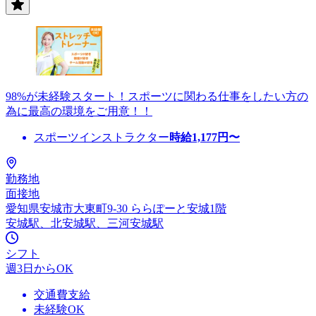
98%が未経験スタート！スポーツに関わる仕事をしたい方の
為に最高の環境をご用意！！
スポーツインストラクター
時給
1,177
円〜
勤務地
面接地
愛知県安城市大東町9-30 ららぽーと安城1階
安城駅、北安城駅、三河安城駅
シフト
週3日からOK
交通費支給
未経験OK