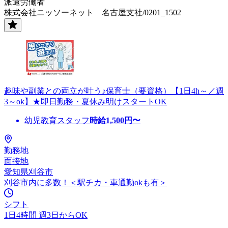
派遣労働者
株式会社ニッソーネット 名古屋支社/0201_1502
趣味や副業との両立が叶う♪保育士（要資格）【1日4h～／週
3～ok】★即日勤務・夏休み明けスタートOK
幼児教育スタッフ
時給
1,500
円〜
勤務地
面接地
愛知県刈谷市
刈谷市内に多数！＜駅チカ・車通勤okも有＞
シフト
1日4時間 週3日からOK