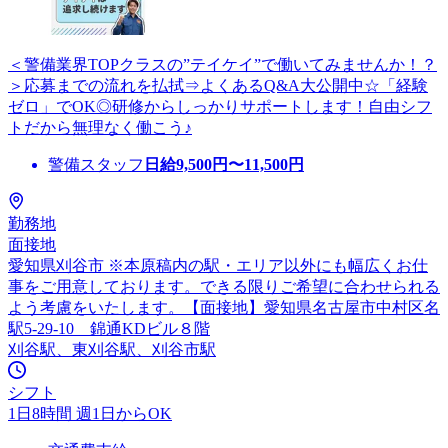
＜警備業界TOPクラスの”テイケイ”で働いてみませんか！？
＞応募までの流れを払拭⇒よくあるQ&A大公開中☆「経験
ゼロ」でOK◎研修からしっかりサポートします！自由シフ
トだから無理なく働こう♪
警備スタッフ
日給
9,500
円〜
11,500
円
勤務地
面接地
愛知県刈谷市 ※本原稿内の駅・エリア以外にも幅広くお仕
事をご用意しております。できる限りご希望に合わせられる
よう考慮をいたします。【面接地】愛知県名古屋市中村区名
駅5-29-10 錦通KDビル８階
刈谷駅、東刈谷駅、刈谷市駅
シフト
1日8時間 週1日からOK