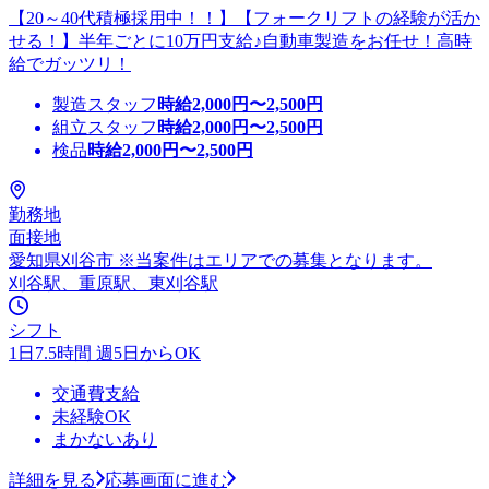
【20～40代積極採用中！！】【フォークリフトの経験が活か
せる！】半年ごとに10万円支給♪自動車製造をお任せ！高時
給でガッツリ！
製造スタッフ
時給
2,000
円〜
2,500
円
組立スタッフ
時給
2,000
円〜
2,500
円
検品
時給
2,000
円〜
2,500
円
勤務地
面接地
愛知県刈谷市 ※当案件はエリアでの募集となります。
刈谷駅、重原駅、東刈谷駅
シフト
1日7.5時間 週5日からOK
交通費支給
未経験OK
まかないあり
詳細を見る
応募画面に進む