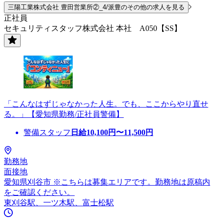
三陽工業株式会社 豊田営業所②_4/派豊のその他の求人を見る
正社員
セキュリティスタッフ株式会社 本社 A050【SS】
「こんなはずじゃなかった人生。でも、ここからやり直せ
る。」【愛知県勤務/正社員警備】
警備スタッフ
日給
10,100
円〜
11,500
円
勤務地
面接地
愛知県刈谷市 ※こちらは募集エリアです。勤務地は原稿内
をご確認ください。
東刈谷駅、一ツ木駅、富士松駅