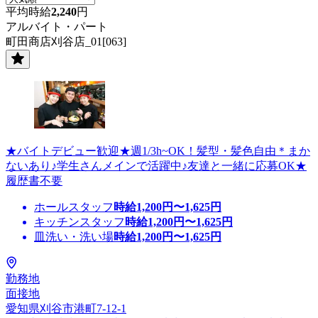
平均時給
2,240
円
アルバイト・パート
町田商店刈谷店_01[063]
★バイトデビュー歓迎★週1/3h~OK！髪型・髪色自由＊まか
ないあり♪学生さんメインで活躍中♪友達と一緒に応募OK★
履歴書不要
ホールスタッフ
時給
1,200
円〜
1,625
円
キッチンスタッフ
時給
1,200
円〜
1,625
円
皿洗い・洗い場
時給
1,200
円〜
1,625
円
勤務地
面接地
愛知県刈谷市港町7-12-1