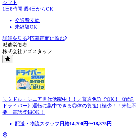
シフト
1日8時間 週4日からOK
交通費支給
未経験OK
詳細を見る
応募画面に進む
派遣労働者
株式会社アズスタッフ
＼ミドル・シニア世代活躍中！！／普通免許でOK！《配送
ドライバー》運転に集中できる◎体の負担は極少！！来社不
要・電話登録OK！
配送・物流スタッフ
日給
14,700
円〜
18,375
円