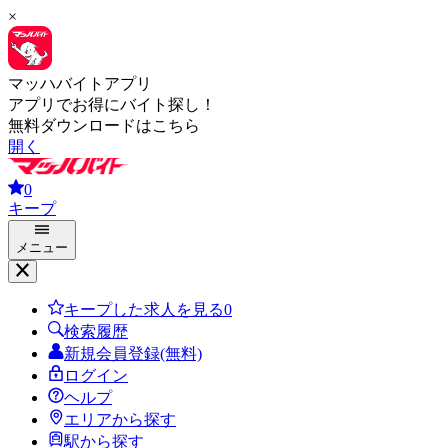
×
マッハバイトアプリ
アプリでお得にバイト探し！
無料ダウンロードはこちら
開く
0
キープ
メニュー
キープした求人を見る
0
検索履歴
新規会員登録(無料)
ログイン
ヘルプ
エリアから探す
駅から探す