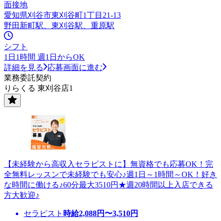
面接地
愛知県刈谷市東刈谷町1丁目21-13
野田新町駅、東刈谷駅、重原駅
シフト
1日1時間 週1日からOK
詳細を見る
応募画面に進む
業務委託契約
りらくる 東刈谷店1
【未経験から高収入セラピストに】無資格でも応募OK！完
全無料レッスンで未経験でも安心♪週1日～1時間～OK！好き
な時間に働ける♪60分最大3510円★週20時間以上入店できる
方大歓迎♪
セラピスト
時給
2,088
円〜
3,510
円