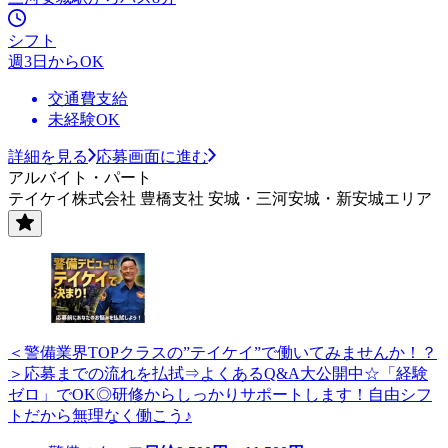
シフト
週3日からOK
交通費支給
未経験OK
詳細を見る
応募画面に進む
アルバイト・パート
テイケイ株式会社 豊橋支社 安城・三河安城・新安城エリア
＜警備業界TOPクラスの”テイケイ”で働いてみませんか！？
＞応募までの流れを払拭⇒よくあるQ&A大公開中☆「経験
ゼロ」でOK◎研修からしっかりサポートします！自由シフ
トだから無理なく働こう♪