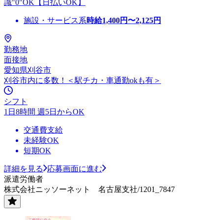
識"0"OK【日払いOK】
施設・サービス系
時給
1,400
円〜
2,125
円
勤務地
面接地
愛知県刈谷市
刈谷市内に多数！＜駅チカ・車通勤okも有＞
シフト
1日8時間 週5日からOK
交通費支給
未経験OK
短期OK
詳細を見る
応募画面に進む
派遣労働者
株式会社ニッソーネット 名古屋支社/1201_7847