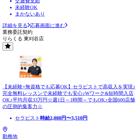
交通費支給
未経験OK
まかないあり
詳細を見る
応募画面に進む
業務委託契約
りらくる 東刈谷店
【未経験×無資格でも応募OK】セラピストで高収入を実現♪
完全無料レッスンで未経験でも安心♪Wワーク&短時間入店
OK♪平均月収33万円☆週1日～1時間～でもOK♪全国600店舗
の圧倒的集客力☆
セラピスト
時給
2,088
円〜
3,510
円
勤務地