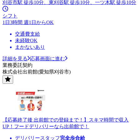
刈谷市駅 徒歩10分、東刈谷駅 徒歩10分、一ツ木駅 徒歩10分
シフト
1日3時間 週1日からOK
交通費支給
未経験OK
まかないあり
詳細を見る
応募画面に進む
業務委託契約
株式会社出前館(愛知県刈谷市)
【応募終了後 出前館での登録まで！】スキマ時間で収入
UP！フードデリバリーなら出前館で！
デリバリースタッフ
完全歩合給