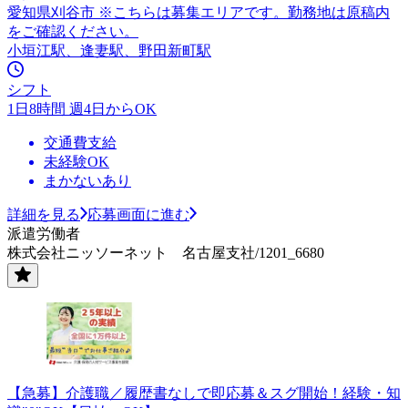
愛知県刈谷市 ※こちらは募集エリアです。勤務地は原稿内
をご確認ください。
小垣江駅、逢妻駅、野田新町駅
シフト
1日8時間 週4日からOK
交通費支給
未経験OK
まかないあり
詳細を見る
応募画面に進む
派遣労働者
株式会社ニッソーネット 名古屋支社/1201_6680
【急募】介護職／履歴書なしで即応募＆スグ開始！経験・知