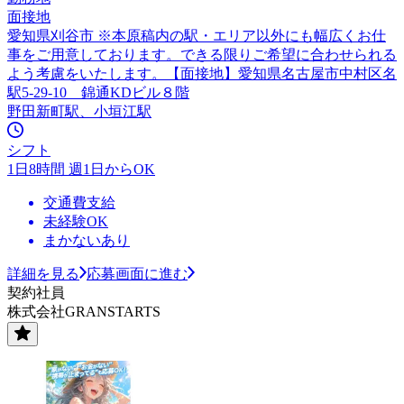
面接地
愛知県刈谷市 ※本原稿内の駅・エリア以外にも幅広くお仕
事をご用意しております。できる限りご希望に合わせられる
よう考慮をいたします。【面接地】愛知県名古屋市中村区名
駅5-29-10 錦通KDビル８階
野田新町駅、小垣江駅
シフト
1日8時間 週1日からOK
交通費支給
未経験OK
まかないあり
詳細を見る
応募画面に進む
契約社員
株式会社GRANSTARTS