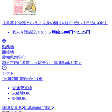
【急募】介護というより身の回りのお手伝い【日払いOK】
老人介護施設スタッフ
時給
1,400
円〜
2,125
円
勤務地
面接地
愛知県刈谷市
刈谷市内に多数！＜駅チカ・車通勤okも有＞
シフト
1日8時間 週5日からOK
交通費支給
未経験OK
短期OK
詳細を見る
応募画面に進む