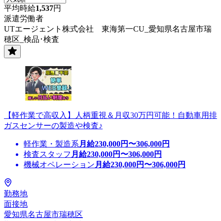
平均時給
1,537
円
派遣労働者
UTエージェント株式会社 東海第一CU_愛知県名古屋市瑞
穂区_検品･検査
【軽作業で高収入】人柄重視＆月収30万円可能！自動車用排
ガスセンサーの製造や検査♪
軽作業・製造系
月給
230,000
円〜
306,000
円
検査スタッフ
月給
230,000
円〜
306,000
円
機械オペレーション
月給
230,000
円〜
306,000
円
勤務地
面接地
愛知県名古屋市瑞穂区