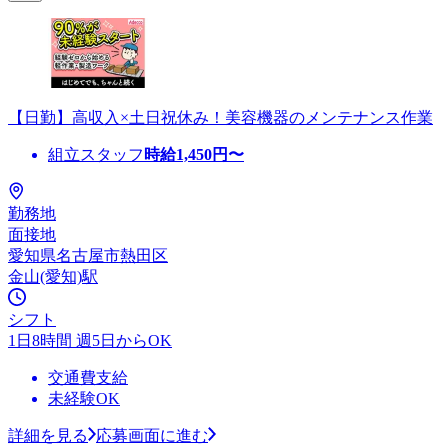
【日勤】高収入×土日祝休み！美容機器のメンテナンス作業
組立スタッフ
時給
1,450
円〜
勤務地
面接地
愛知県名古屋市熱田区
金山(愛知)駅
シフト
1日8時間 週5日からOK
交通費支給
未経験OK
詳細を見る
応募画面に進む