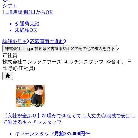
シフト
1日8時間 週2日からOK
交通費支給
未経験OK
詳細を見る
応募画面に進む
株式会社Trigger-愛知県名古屋市熱田区のその他の求人を見る
正社員
株式会社ヨシックスフーズ_キッチンスタッフ_や台ずし 日
比野町(正社員)
【入社祝金あり】料理ができなくても大丈夫◎地域で安定し
て働けるキッチンスタッフ
キッチンスタッフ
月給
237,000
円〜