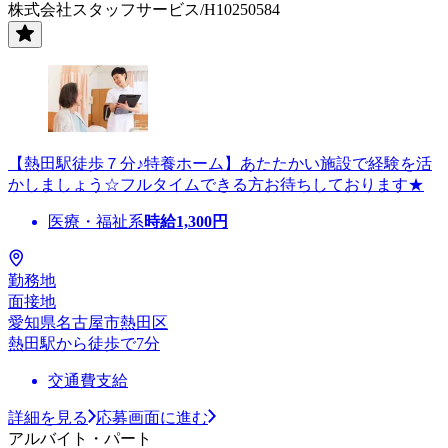
株式会社スタッフサービス/H10250584
【熱田駅徒歩７分♪特養ホーム】あたたかい施設で経験を活
かしましょう☆フルタイムできる方お待ちしております★
医療・福祉系
時給
1,300
円
勤務地
面接地
愛知県名古屋市熱田区
熱田駅から徒歩で7分
交通費支給
詳細を見る
応募画面に進む
アルバイト・パート