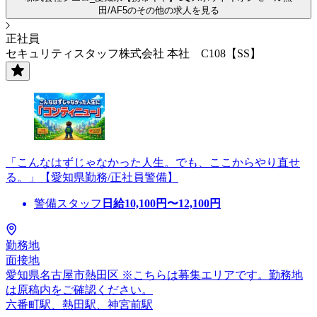
田/AF5のその他の求人を見る
正社員
セキュリティスタッフ株式会社 本社 C108【SS】
「こんなはずじゃなかった人生。でも、ここからやり直せ
る。」【愛知県勤務/正社員警備】
警備スタッフ
日給
10,100
円〜
12,100
円
勤務地
面接地
愛知県名古屋市熱田区 ※こちらは募集エリアです。勤務地
は原稿内をご確認ください。
六番町駅、熱田駅、神宮前駅