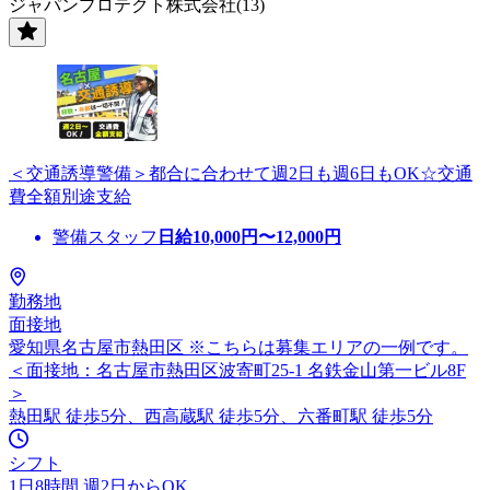
ジャパンプロテクト株式会社(13)
＜交通誘導警備＞都合に合わせて週2日も週6日もOK☆交通
費全額別途支給
警備スタッフ
日給
10,000
円〜
12,000
円
勤務地
面接地
愛知県名古屋市熱田区 ※こちらは募集エリアの一例です。
＜面接地：名古屋市熱田区波寄町25-1 名鉄金山第一ビル8F
＞
熱田駅 徒歩5分、西高蔵駅 徒歩5分、六番町駅 徒歩5分
シフト
1日8時間 週2日からOK