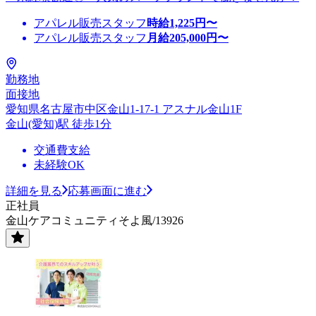
アパレル販売スタッフ
時給
1,225
円〜
アパレル販売スタッフ
月給
205,000
円〜
勤務地
面接地
愛知県名古屋市中区金山1-17-1 アスナル金山1F
金山(愛知)駅 徒歩1分
交通費支給
未経験OK
詳細を見る
応募画面に進む
正社員
金山ケアコミュニティそよ風/13926