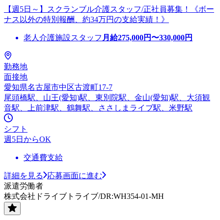
【週5日～】スクランブル介護スタッフ/正社員募集！《ボー
ナス以外の特別報酬、約34万円の支給実績！》
老人介護施設スタッフ
月給
275,000
円〜
330,000
円
勤務地
面接地
愛知県名古屋市中区古渡町17-7
尾頭橋駅、山王(愛知)駅、東別院駅、金山(愛知)駅、大須観
音駅、上前津駅、鶴舞駅、ささしまライブ駅、米野駅
シフト
週5日からOK
交通費支給
詳細を見る
応募画面に進む
派遣労働者
株式会社ドライブトライブ/DR:WH354-01-MH