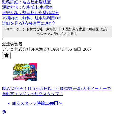
勤務詳細：名古屋市瑞穂区
通勤方法：徒歩/自転車/電車
最寄り駅：熱田駅から徒歩22分
※構内の（無料）駐車場利用OK
詳細を見る
応募画面に進む
UTエージェント株式会社 東海第一CU_愛知県名古屋市瑞穂区_検品･
検査のその他の求人を見る
派遣労働者
アデコ株式会社SF東海支社/A01427706-熱田_2607
時給1,500円！月収34万円以上可能◎寮完備♪大手メーカーで
自動車エンジンの組立スタッフ！
組立スタッフ
時給
1,500
円〜