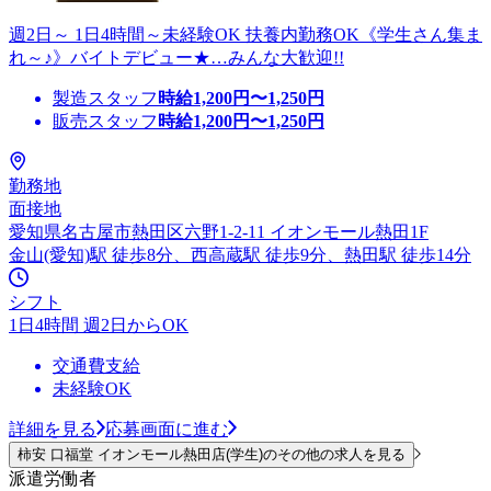
週2日～ 1日4時間～未経験OK 扶養内勤務OK《学生さん集ま
れ～♪》バイトデビュー★…みんな大歓迎!!
製造スタッフ
時給
1,200
円〜
1,250
円
販売スタッフ
時給
1,200
円〜
1,250
円
勤務地
面接地
愛知県名古屋市熱田区六野1-2-11 イオンモール熱田1F
金山(愛知)駅 徒歩8分、西高蔵駅 徒歩9分、熱田駅 徒歩14分
シフト
1日4時間 週2日からOK
交通費支給
未経験OK
詳細を見る
応募画面に進む
柿安 口福堂 イオンモール熱田店(学生)のその他の求人を見る
派遣労働者