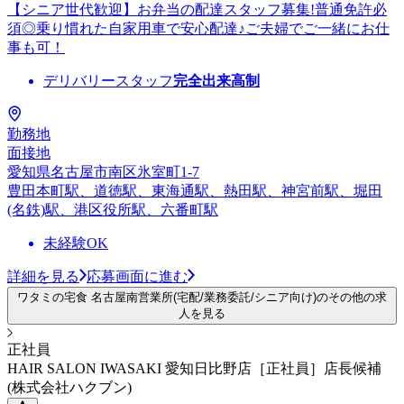
【シニア世代歓迎】お弁当の配達スタッフ募集!普通免許必
須◎乗り慣れた自家用車で安心配達♪ご夫婦でご一緒にお仕
事も可！
デリバリースタッフ
完全出来高制
勤務地
面接地
愛知県名古屋市南区氷室町1-7
豊田本町駅、道徳駅、東海通駅、熱田駅、神宮前駅、堀田
(名鉄)駅、港区役所駅、六番町駅
未経験OK
詳細を見る
応募画面に進む
ワタミの宅食 名古屋南営業所(宅配/業務委託/シニア向け)のその他の求
人を見る
正社員
HAIR SALON IWASAKI 愛知日比野店［正社員］店長候補
(株式会社ハクブン)