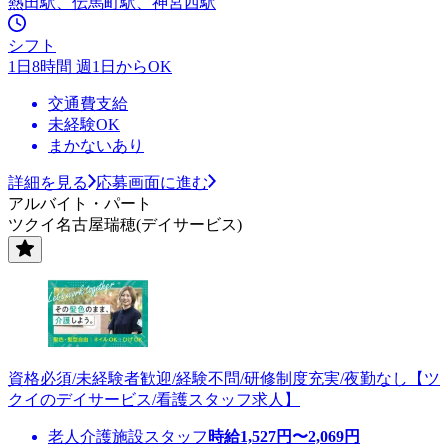
熱田駅、伝馬町駅、神宮西駅
シフト
1日8時間 週1日からOK
交通費支給
未経験OK
まかないあり
詳細を見る
応募画面に進む
アルバイト・パート
ツクイ名古屋瑞穂(デイサービス)
資格必須/未経験者歓迎/経験不問/研修制度充実/夜勤なし【ツ
クイのデイサービス/看護スタッフ求人】
老人介護施設スタッフ
時給
1,527
円〜
2,069
円