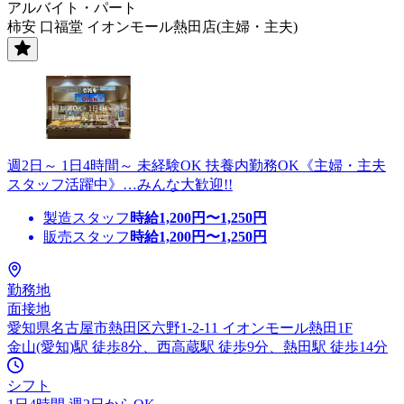
アルバイト・パート
柿安 口福堂 イオンモール熱田店(主婦・主夫)
週2日～ 1日4時間～ 未経験OK 扶養内勤務OK《主婦・主夫
スタッフ活躍中》…みんな大歓迎!!
製造スタッフ
時給
1,200
円〜
1,250
円
販売スタッフ
時給
1,200
円〜
1,250
円
勤務地
面接地
愛知県名古屋市熱田区六野1-2-11 イオンモール熱田1F
金山(愛知)駅 徒歩8分、西高蔵駅 徒歩9分、熱田駅 徒歩14分
シフト