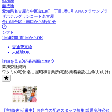
勤務地
面接地
愛知県名古屋市中区金山町一丁目1番1号 ANAクラウンプラ
ザホテルグランコート名古屋
金山総合駅・南口から徒歩1分
シフト
1日4時間 週1日からOK
交通費支給
未経験OK
詳細を見る
応募画面に進む
業務委託契約
ワタミの宅食 名古屋昭和営業所(宅配/業務委託/主婦(夫)向け)
【主婦(夫)活躍中】お弁当の配達スタッフ募集!普通免許必須