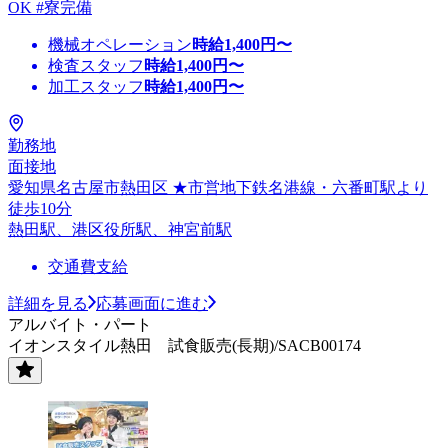
OK #寮完備
機械オペレーション
時給
1,400
円〜
検査スタッフ
時給
1,400
円〜
加工スタッフ
時給
1,400
円〜
勤務地
面接地
愛知県名古屋市熱田区 ★市営地下鉄名港線・六番町駅より
徒歩10分
熱田駅、港区役所駅、神宮前駅
交通費支給
詳細を見る
応募画面に進む
アルバイト・パート
イオンスタイル熱田 試食販売(長期)/SACB00174