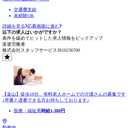
交通費支給
未経験OK
詳細を見る
応募画面に進む
以下の求人はいかがですか？
条件を緩めてヒットした求人情報をピックアップ
派遣労働者
株式会社スタッフサービス/H10236700
【金山】徒歩10分。有料老人ホームでの介護さんの募集です
♪早番と遅番できる方お待ちしております♪
医療・福祉系
時給
1,300
円
勤務地