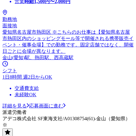
営業
時給
1,500
円〜
2,000
円
勤務地
面接地
愛知県名古屋市熱田区 ※こちらのお仕事は【愛知県名古屋
市熱田区内のショッピングモール等で開催される携帯販売イ
ベント・催事会場】での勤務です。固定店舗ではなく、開催
日ごとに会場が異なります。
金山(愛知)駅、熱田駅、西高蔵駅
シフト
1日8時間 週2日からOK
交通費支給
未経験OK
詳細を見る
応募画面に進む
派遣労働者
アデコ株式会社 SF東海支社/A01308754(61)-金山（愛知県）
※