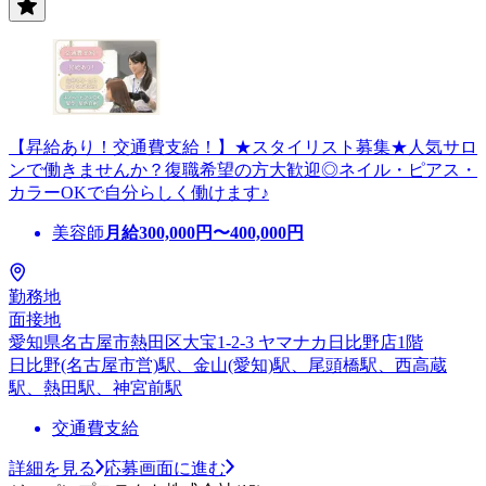
【昇給あり！交通費支給！】★スタイリスト募集★人気サロ
ンで働きませんか？復職希望の方大歓迎◎ネイル・ピアス・
カラーOKで自分らしく働けます♪
美容師
月給
300,000
円〜
400,000
円
勤務地
面接地
愛知県名古屋市熱田区大宝1-2-3 ヤマナカ日比野店1階
日比野(名古屋市営)駅、金山(愛知)駅、尾頭橋駅、西高蔵
駅、熱田駅、神宮前駅
交通費支給
詳細を見る
応募画面に進む