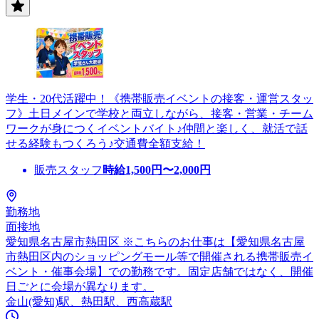
学生・20代活躍中！《携帯販売イベントの接客・運営スタッ
フ》土日メインで学校と両立しながら、接客・営業・チーム
ワークが身につくイベントバイト♪仲間と楽しく、就活で話
せる経験もつくろう♪交通費全額支給！
販売スタッフ
時給
1,500
円〜
2,000
円
勤務地
面接地
愛知県名古屋市熱田区 ※こちらのお仕事は【愛知県名古屋
市熱田区内のショッピングモール等で開催される携帯販売イ
ベント・催事会場】での勤務です。固定店舗ではなく、開催
日ごとに会場が異なります。
金山(愛知)駅、熱田駅、西高蔵駅