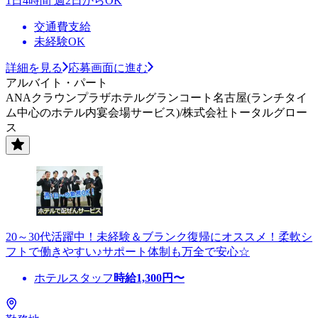
1日4時間 週2日からOK
交通費支給
未経験OK
詳細を見る
応募画面に進む
アルバイト・パート
ANAクラウンプラザホテルグランコート名古屋(ランチタイ
ム中心のホテル内宴会場サービス)/株式会社トータルグロー
ス
20～30代活躍中！未経験＆ブランク復帰にオススメ！柔軟シ
フトで働きやすい♪サポート体制も万全で安心☆
ホテルスタッフ
時給
1,300
円〜