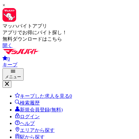
×
マッハバイトアプリ
アプリでお得にバイト探し！
無料ダウンロードはこちら
開く
0
キープ
メニュー
キープした求人を見る
0
検索履歴
新規会員登録(無料)
ログイン
ヘルプ
エリアから探す
駅から探す