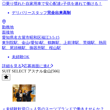
◎乗り慣れた自家用車で安心配達♪子供を連れて働ける！
デリバリースタッフ
完全出来高制
勤務地
面接地
愛知県名古屋市昭和区福江3-5-15
東別院駅、金山(愛知)駅、鶴舞駅、上前津駅、荒畑駅、熱田
駅、尾頭橋駅、御器所駅、桜山駅
未経験OK
詳細を見る
応募画面に進む
SUIT SELECT アスナル金山[566]
＜未経験歓迎◎＞人気のスーツブランドで働きませんか？