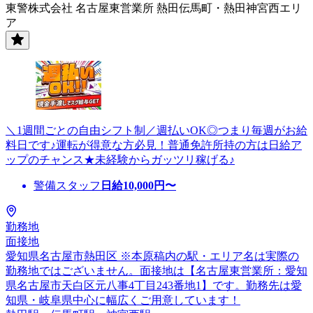
東警株式会社 名古屋東営業所 熱田伝馬町・熱田神宮西エリ
ア
＼1週間ごとの自由シフト制／週払いOK◎つまり毎週がお給
料日です♪運転が得意な方必見！普通免許所持の方は日給ア
ップのチャンス★未経験からガッツリ稼げる♪
警備スタッフ
日給
10,000
円〜
勤務地
面接地
愛知県名古屋市熱田区 ※本原稿内の駅・エリア名は実際の
勤務地ではございません。面接地は【名古屋東営業所：愛知
県名古屋市天白区元八事4丁目243番地1】です。勤務先は愛
知県・岐阜県中心に幅広くご用意しています！