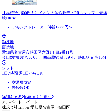
【高時給1,600円！】イオンの試食販売・PRスタッフ！未経
験OK★
デモンストレーター
時給
1,600
円〜
勤務地
面接地
愛知県名古屋市熱田区六野1丁目2番11号
金山(愛知)駅 徒歩6分、西高蔵駅 徒歩9分、熱田駅 徒歩15分
シフト
1日7時間 週1日からOK
交通費支給
未経験OK
詳細を見る
応募画面に進む
アルバイト・パート
株式会社Trigger-愛知県名古屋市熱田区