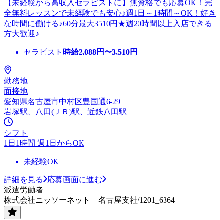
【未経験から高収入セラピストに】無資格でも応募OK！完
全無料レッスンで未経験でも安心♪週1日～1時間～OK！好き
な時間に働ける♪60分最大3510円★週20時間以上入店できる
方大歓迎♪
セラピスト
時給
2,088
円〜
3,510
円
勤務地
面接地
愛知県名古屋市中村区豊国通6-29
岩塚駅、八田(ＪＲ)駅、近鉄八田駅
シフト
1日1時間 週1日からOK
未経験OK
詳細を見る
応募画面に進む
派遣労働者
株式会社ニッソーネット 名古屋支社/1201_6364