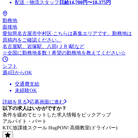
配送・物流スタッフ
日給
14,700
円〜
18,375
円
勤務地
面接地
愛知県名古屋市中村区 こちらは募集エリアです。勤務地は
原稿内をご確認ください。
名古屋駅、岩塚駅、八田(ＪＲ)駅など
☆全国に勤務地多数！希望の勤務地を教えてください☆
シフト
週4日からOK
交通費支給
未経験OK
詳細を見る
応募画面に進む
以下の求人はいかがですか？
条件を緩めてヒットした求人情報をピックアップ
アルバイト・パート
KTC放課後スクール HugPON! 高畑教室(ドライバー)