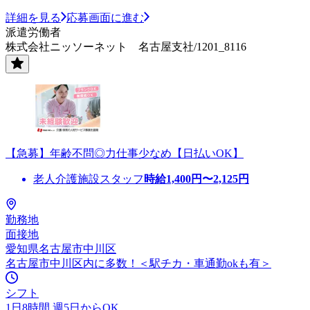
詳細を見る
応募画面に進む
派遣労働者
株式会社ニッソーネット 名古屋支社/1201_8116
【急募】年齢不問◎力仕事少なめ【日払いOK】
老人介護施設スタッフ
時給
1,400
円〜
2,125
円
勤務地
面接地
愛知県名古屋市中川区
名古屋市中川区内に多数！＜駅チカ・車通勤okも有＞
シフト
1日8時間 週5日からOK