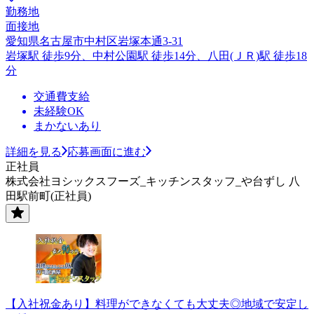
勤務地
面接地
愛知県名古屋市中村区岩塚本通3-31
岩塚駅 徒歩9分、中村公園駅 徒歩14分、八田(ＪＲ)駅 徒歩18
分
交通費支給
未経験OK
まかないあり
詳細を見る
応募画面に進む
正社員
株式会社ヨシックスフーズ_キッチンスタッフ_や台ずし 八
田駅前町(正社員)
【入社祝金あり】料理ができなくても大丈夫◎地域で安定し