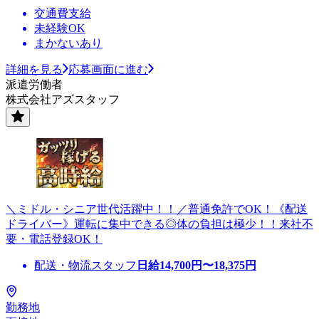
交通費支給
未経験OK
まかないあり
詳細を見る
応募画面に進む
派遣労働者
株式会社アズスタッフ
＼ミドル・シニア世代活躍中！！／普通免許でOK！《配送
ドライバー》運転に集中できる◎体の負担は極少！！来社不
要・電話登録OK！
配送・物流スタッフ
日給
14,700
円〜
18,375
円
勤務地