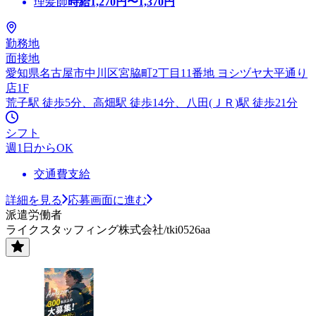
理髪師
時給
1,270
円〜
1,370
円
勤務地
面接地
愛知県名古屋市中川区宮脇町2丁目11番地 ヨシヅヤ大平通り
店1F
荒子駅 徒歩5分、高畑駅 徒歩14分、八田(ＪＲ)駅 徒歩21分
シフト
週1日からOK
交通費支給
詳細を見る
応募画面に進む
派遣労働者
ライクスタッフィング株式会社/tki0526aa