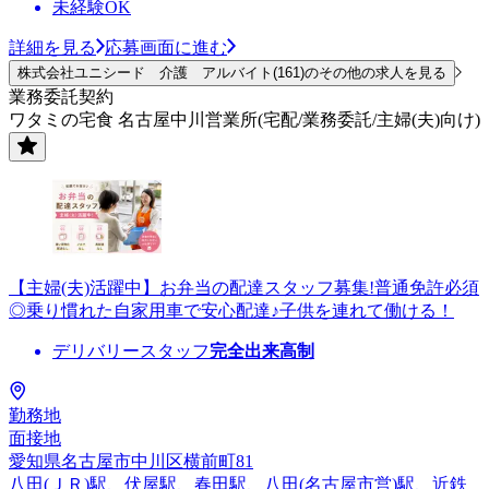
未経験OK
詳細を見る
応募画面に進む
株式会社ユニシード 介護 アルバイト(161)のその他の求人を見る
業務委託契約
ワタミの宅食 名古屋中川営業所(宅配/業務委託/主婦(夫)向け)
【主婦(夫)活躍中】お弁当の配達スタッフ募集!普通免許必須
◎乗り慣れた自家用車で安心配達♪子供を連れて働ける！
デリバリースタッフ
完全出来高制
勤務地
面接地
愛知県名古屋市中川区横前町81
八田(ＪＲ)駅、伏屋駅、春田駅、八田(名古屋市営)駅、近鉄