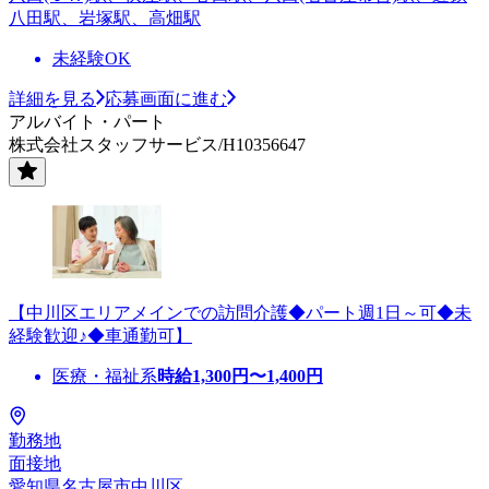
八田駅、岩塚駅、高畑駅
未経験OK
詳細を見る
応募画面に進む
アルバイト・パート
株式会社スタッフサービス/H10356647
【中川区エリアメインでの訪問介護◆パート週1日～可◆未
経験歓迎♪◆車通勤可】
医療・福祉系
時給
1,300
円〜
1,400
円
勤務地
面接地
愛知県名古屋市中川区