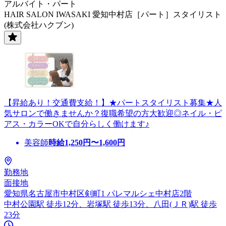
アルバイト・パート
HAIR SALON IWASAKI 愛知中村店［パート］スタイリスト
(株式会社ハクブン)
【昇給あり！交通費支給！】★パートスタイリスト募集★人
気サロンで働きませんか？復職希望の方大歓迎◎ネイル・ピ
アス・カラーOKで自分らしく働けます♪
美容師
時給
1,250
円〜
1,600
円
勤務地
面接地
愛知県名古屋市中村区剣町1 パレマルシェ中村店2階
中村公園駅 徒歩12分、岩塚駅 徒歩13分、八田(ＪＲ)駅 徒歩
23分