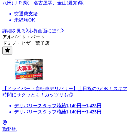
八田(ＪＲ)駅、名古屋駅、金山(愛知)駅
交通費支給
未経験OK
詳細を見る
応募画面に進む
アルバイト・パート
ドミノ・ピザ 荒子店
【ドライバー・自転車デリバリー】土日祝のみOK！スキマ
時間にサクッとも！ガッツリも◎
デリバリースタッフ
時給
1,140
円〜
1,425
円
デリバリースタッフ
時給
1,140
円〜
1,425
円
勤務地