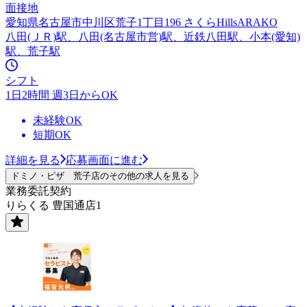
面接地
愛知県名古屋市中川区荒子1丁目196 さくらHillsARAKO
八田(ＪＲ)駅、八田(名古屋市営)駅、近鉄八田駅、小本(愛知)
駅、荒子駅
シフト
1日2時間 週3日からOK
未経験OK
短期OK
詳細を見る
応募画面に進む
ドミノ・ピザ 荒子店のその他の求人を見る
業務委託契約
りらくる 豊国通店1