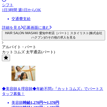
シフト
1日3時間 週1日からOK
交通費支給
詳細を見る
応募画面に進む
HAIR SALON IWASAKI 愛知中村店［パート］スタイリスト(株式会社
ハクブン)のその他の求人を見る
アルバイト・パート
カットコムズ 太平通店(パート)
◆美容師＆理容師◆年齢不問♪『カットコムズ』でパートス
タッフ募集！
美容師
時給
1,270
円〜
1,370
円