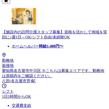
【施設内の訪問介護スタッフ募集】資格を活かして地域を笑
顔に♪週1日～OK/シフト自由/未経験OK
ホームヘルパー
時給
1,400
円〜
勤務地
面接地
愛知県名古屋市中川区 ※こちらは募集エリアです。勤務地
は原稿内をご確認ください。
八田(名古屋市営)駅
シフト
1日1時間からOK
交通費支給