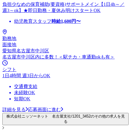
負担少なめの保育補助(要資格)サポートメイン【1日4h～／
週3～ok】★即日勤務・夏休み明けスタートOK
幼児教育スタッフ
時給
1,600
円〜
勤務地
面接地
愛知県名古屋市中川区
名古屋市中川区内に多数！＜駅チカ・車通勤okも有＞
シフト
1日4時間 週3日からOK
交通費支給
未経験OK
短期OK
詳細を見る
応募画面に進む
株式会社ニッソーネット 名古屋支社/1201_3452のその他の求人を見
る