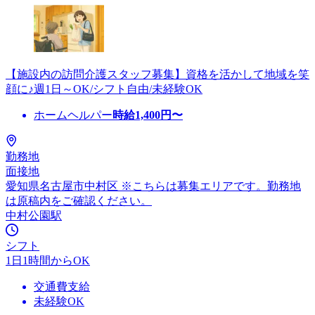
【施設内の訪問介護スタッフ募集】資格を活かして地域を笑
顔に♪週1日～OK/シフト自由/未経験OK
ホームヘルパー
時給
1,400
円〜
勤務地
面接地
愛知県名古屋市中村区 ※こちらは募集エリアです。勤務地
は原稿内をご確認ください。
中村公園駅
シフト
1日1時間からOK
交通費支給
未経験OK