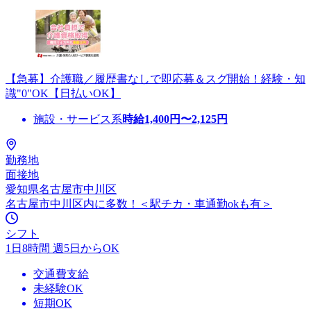
【急募】介護職／履歴書なしで即応募＆スグ開始！経験・知
識"0"OK【日払いOK】
施設・サービス系
時給
1,400
円〜
2,125
円
勤務地
面接地
愛知県名古屋市中川区
名古屋市中川区内に多数！＜駅チカ・車通勤okも有＞
シフト
1日8時間 週5日からOK
交通費支給
未経験OK
短期OK