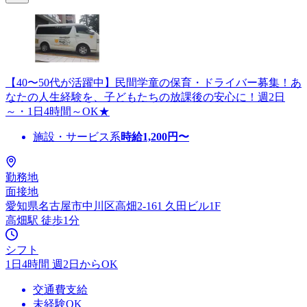
【40〜50代が活躍中】民間学童の保育・ドライバー募集！あ
なたの人生経験を、子どもたちの放課後の安心に！週2日
～・1日4時間～OK★
施設・サービス系
時給
1,200
円〜
勤務地
面接地
愛知県名古屋市中川区高畑2-161 久田ビル1F
高畑駅 徒歩1分
シフト
1日4時間 週2日からOK
交通費支給
未経験OK