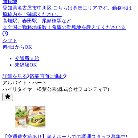
面接地
愛知県名古屋市中川区 こちらは募集エリアです。勤務地は
原稿内をご確認ください。
高畑駅、春田駅、尾頭橋駅など
☆全国に勤務地多数！希望の勤務地を教えてください☆
シフト
週4日からOK
交通費支給
未経験OK
詳細を見る
応募画面に進む
アルバイト・パート
ハイリタイヤー松葉公園(株式会社フロンティア)
【交通費支給あり】老人ホームでの調理スタッフ募集中!