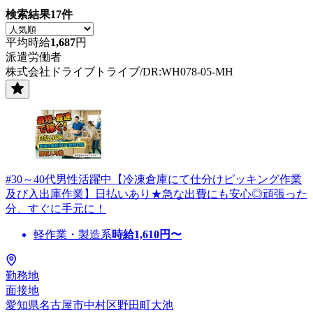
検索結果
17
件
平均時給
1,687
円
派遣労働者
株式会社ドライブトライブ/DR:WH078-05-MH
#30～40代男性活躍中【冷凍倉庫にて仕分けピッキング作業
及び入出庫作業】日払いあり★急な出費にも安心◎頑張った
分、すぐに手元に！
軽作業・製造系
時給
1,610
円〜
勤務地
面接地
愛知県名古屋市中村区野田町大池