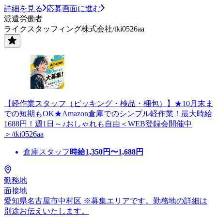
詳細を見る
応募画面に進む
派遣労働者
ライクスタッフィング株式会社/tki0526aa
【軽作業スタッフ（ピッキング・検品・梱包）】★10月末ま
での短期もOK★Amazon倉庫でのシンプル軽作業！最大時給
1688円！週1日～♪おしゃれも自由＜WEB登録会開催中
＞/tki0526aa
倉庫スタッフ
時給
1,350
円〜
1,688
円
勤務地
面接地
愛知県名古屋市中村区 ※募集エリアです。勤務地の詳細は
別途お伝えいたします。