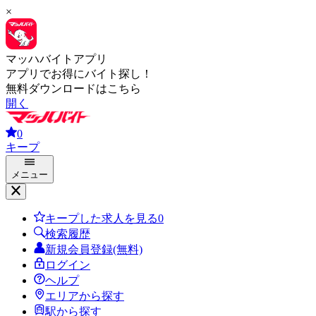
×
マッハバイトアプリ
アプリでお得にバイト探し！
無料ダウンロードはこちら
開く
0
キープ
メニュー
キープした求人を見る
0
検索履歴
新規会員登録(無料)
ログイン
ヘルプ
エリアから探す
駅から探す