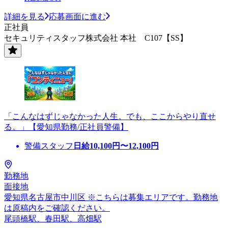
詳細を見る
応募画面に進む
正社員
セキュリティスタッフ株式会社 本社 C107【SS】
「こんなはずじゃなかった人生。でも、ここからやり直せ
る。」【愛知県勤務/正社員警備】
警備スタッフ
日給
10,100
円〜
12,100
円
勤務地
面接地
愛知県名古屋市中川区 ※こちらは募集エリアです。勤務地
は原稿内をご確認ください。
尾頭橋駅、春田駅、高畑駅