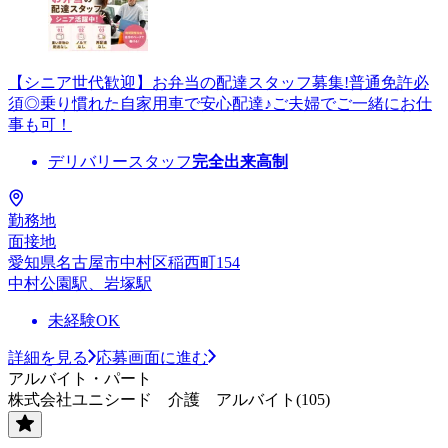
【シニア世代歓迎】お弁当の配達スタッフ募集!普通免許必
須◎乗り慣れた自家用車で安心配達♪ご夫婦でご一緒にお仕
事も可！
デリバリースタッフ
完全出来高制
勤務地
面接地
愛知県名古屋市中村区稲西町154
中村公園駅、岩塚駅
未経験OK
詳細を見る
応募画面に進む
アルバイト・パート
株式会社ユニシード 介護 アルバイト(105)