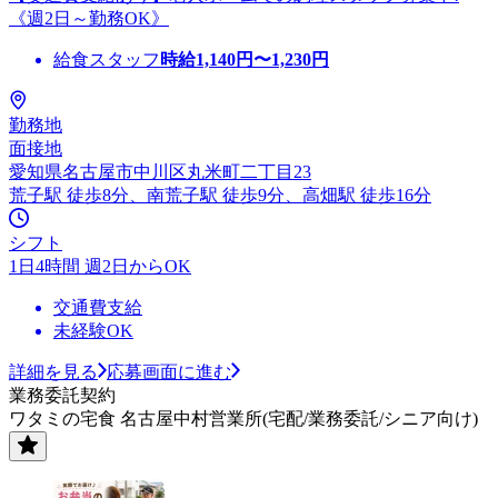
《週2日～勤務OK》
給食スタッフ
時給
1,140
円〜
1,230
円
勤務地
面接地
愛知県名古屋市中川区丸米町二丁目23
荒子駅 徒歩8分、南荒子駅 徒歩9分、高畑駅 徒歩16分
シフト
1日4時間 週2日からOK
交通費支給
未経験OK
詳細を見る
応募画面に進む
業務委託契約
ワタミの宅食 名古屋中村営業所(宅配/業務委託/シニア向け)