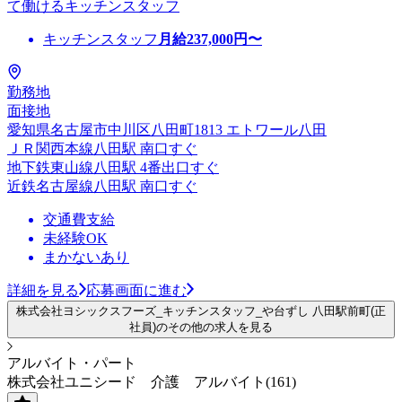
て働けるキッチンスタッフ
キッチンスタッフ
月給
237,000
円〜
勤務地
面接地
愛知県名古屋市中川区八田町1813 エトワール八田
ＪＲ関西本線八田駅 南口すぐ
地下鉄東山線八田駅 4番出口すぐ
近鉄名古屋線八田駅 南口すぐ
交通費支給
未経験OK
まかないあり
詳細を見る
応募画面に進む
株式会社ヨシックスフーズ_キッチンスタッフ_や台ずし 八田駅前町(正
社員)のその他の求人を見る
アルバイト・パート
株式会社ユニシード 介護 アルバイト(161)