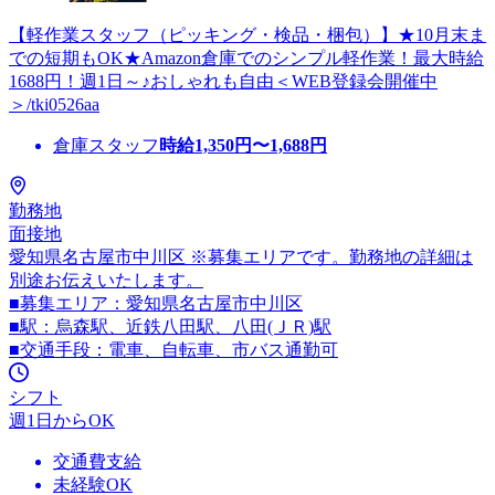
【軽作業スタッフ（ピッキング・検品・梱包）】★10月末ま
での短期もOK★Amazon倉庫でのシンプル軽作業！最大時給
1688円！週1日～♪おしゃれも自由＜WEB登録会開催中
＞/tki0526aa
倉庫スタッフ
時給
1,350
円〜
1,688
円
勤務地
面接地
愛知県名古屋市中川区 ※募集エリアです。勤務地の詳細は
別途お伝えいたします。
■募集エリア：愛知県名古屋市中川区
■駅：烏森駅、近鉄八田駅、八田(ＪＲ)駅
■交通手段：電車、自転車、市バス通勤可
シフト
週1日からOK
交通費支給
未経験OK