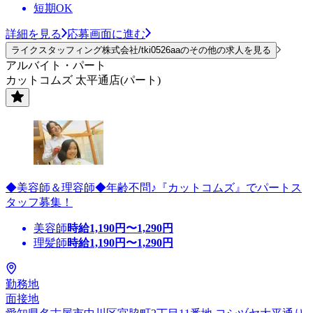
短期OK
詳細を見る
応募画面に進む
ライクスタッフィング株式会社/tki0526aaのその他の求人を見る
アルバイト・パート
カットコムズ 太平通店(パート)
◆美容師＆理容師◆年齢不問♪『カットコムズ』でパートス
タッフ募集！
美容師
時給
1,190
円〜
1,290
円
理髪師
時給
1,190
円〜
1,290
円
勤務地
面接地