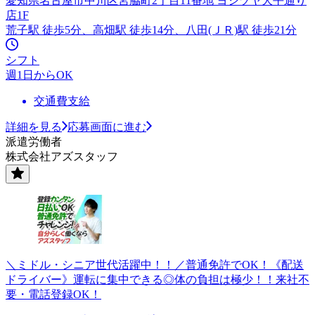
愛知県名古屋市中川区宮脇町2丁目11番地 ヨシヅヤ大平通り
店1F
荒子駅 徒歩5分、高畑駅 徒歩14分、八田(ＪＲ)駅 徒歩21分
シフト
週1日からOK
交通費支給
詳細を見る
応募画面に進む
派遣労働者
株式会社アズスタッフ
＼ミドル・シニア世代活躍中！！／普通免許でOK！《配送
ドライバー》運転に集中できる◎体の負担は極少！！来社不
要・電話登録OK！